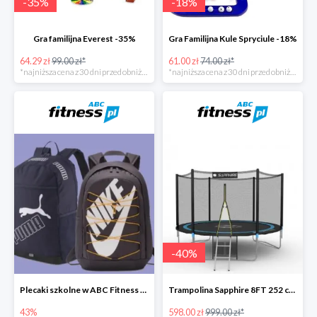
-
35
%
-
18
%
Gra familijna Everest -35%
Gra Familijna Kule Spryciule -18%
64.29 zł
99.00 zł*
61.00 zł
74.00 zł*
*najniższa cena z 30 dni przed obniżką
*najniższa cena z 30 dni przed obniżką
-
40
%
Plecaki szkolne w ABC Fitness -43%
Trampolina Sapphire 8FT 252 cm + drabinka GRATISY
43%
598.00 zł
999.00 zł*