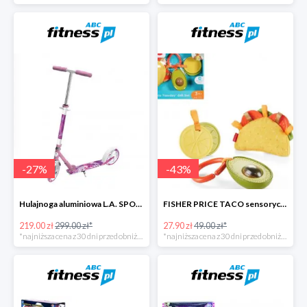
-
27
%
-
43
%
Hulajnoga aluminiowa L.A. SPORTS CITY
FISHER PRICE TACO sensoryczny zestaw zawieszek
219.00 zł
299.00 zł*
27.90 zł
49.00 zł*
*najniższa cena z 30 dni przed obniżką
*najniższa cena z 30 dni przed obniżką