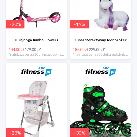
-
20
%
-
19
%
Hulajnoga Jumbo Flowers
Luna Interaktywny Jednorożec
144.00 zł
179.00 zł*
185.00 zł
229.00 zł*
*najniższa cena z 30 dni przed obniżką
*najniższa cena z 30 dni przed obniżką
-
23
%
-
30
%