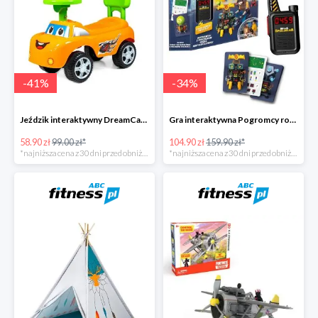
-
41
%
-
34
%
Jeździk interaktywny DreamCar -41%
Gra interaktywna Pogromcy robotów - Misja specjalna -34%
58.90 zł
99.00 zł*
104.90 zł
159.90 zł*
*najniższa cena z 30 dni przed obniżką
*najniższa cena z 30 dni przed obniżką