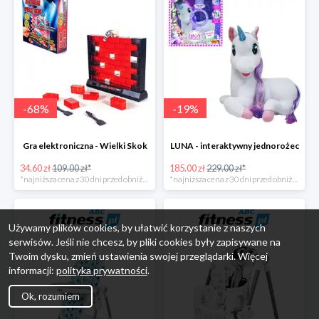
-
68
%
-
19
%
Gra elektroniczna - Wielki Skok
LUNA - interaktywny jednorożec
34.60 zł
109.00 zł*
185.00 zł
229.00 zł*
*najniższa cena z 30 dni przed obniżką
*najniższa cena z 30 dni przed obniżką
Używamy plików cookies, by ułatwić korzystanie z naszych
serwisów. Jeśli nie chcesz, by pliki cookies były zapisywane na
Twoim dysku, zmień ustawienia swojej przeglądarki. Więcej
informacji:
polityka prywatności
.
Ok, rozumiem