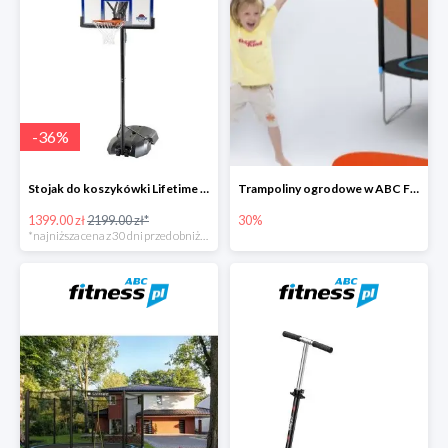
-
36
%
Stojak do koszykówki Lifetime NEW YORK 90000
Trampoliny ogrodowe w ABC Fitness do -30%
1399.00 zł
2199.00 zł*
30%
*najniższa cena z 30 dni przed obniżką