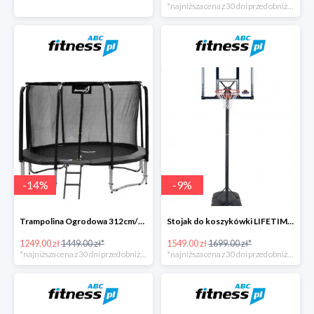
*najniższa cena z 30 dni przed obniżką
-
14
%
-
9
%
Trampolina Ogrodowa 312cm/10FT Czarna z Wewnętrzną Siatką
Stojak do koszykówki LIFETIME BOSTON 90001
1249.00 zł
1449.00 zł*
1549.00 zł
1699.00 zł*
*najniższa cena z 30 dni przed obniżką
*najniższa cena z 30 dni przed obniżką