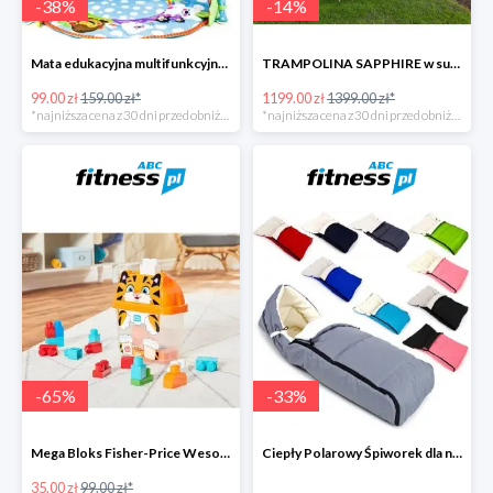
-
38
%
-
14
%
Mata edukacyjna multifunkcyjna z muzyką
TRAMPOLINA SAPPHIRE w super cenie
99.00 zł
159.00 zł*
1199.00 zł
1399.00 zł*
*najniższa cena z 30 dni przed obniżką
*najniższa cena z 30 dni przed obniżką
-
65
%
-
33
%
Mega Bloks Fisher-Price Wesoły Tygrysek
Ciepły Polarowy Śpiworek dla niemowląt
35.00 zł
99.00 zł*