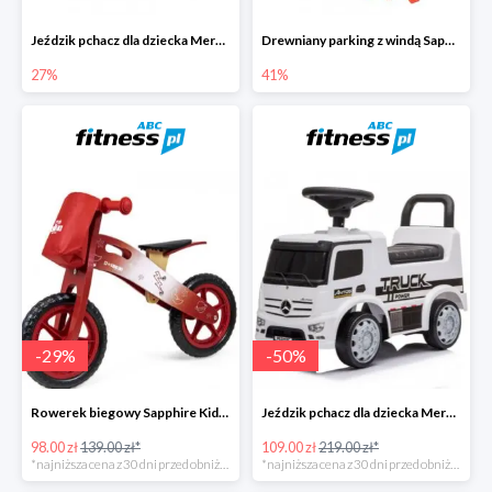
Jeździk pchacz dla dziecka Mercedes Antos Truck -27%
Drewniany parking z windą Sapphire Kids -41%
27%
41%
-
29
%
-
50
%
Rowerek biegowy Sapphire Kids Loopy drewniany - czerwony
Jeździk pchacz dla dziecka Mercedes Antos Truck - biały
98.00 zł
139.00 zł*
109.00 zł
219.00 zł*
*najniższa cena z 30 dni przed obniżką
*najniższa cena z 30 dni przed obniżką