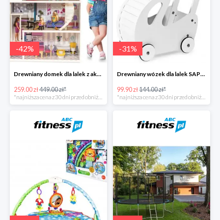
-
42
%
-
31
%
Drewniany domek dla lalek z akcesoriami i światełkami LED
Drewniany wózek dla lalek SAPPHIRE
259.00 zł
449.00 zł*
99.90 zł
144.00 zł*
*najniższa cena z 30 dni przed obniżką
*najniższa cena z 30 dni przed obniżką