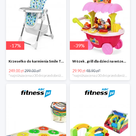
-
17
%
-
39
%
Krzesełko do karmienia Smile Trójkąty
Wózek , grill dla dzieci na wózeczku
249.00 zł
299.00 zł*
29.90 zł
48.90 zł*
*najniższa cena z 30 dni przed obniżką
*najniższa cena z 30 dni przed obniżką