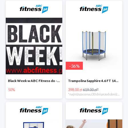
-
36
%
Black Week w ABC Fitness do -50%
Trampolina Sapphire 4.6 FT 140 cm
50%
398.00 zł
619.00 zł*
*najniższa cena z 30 dni przed obniżką