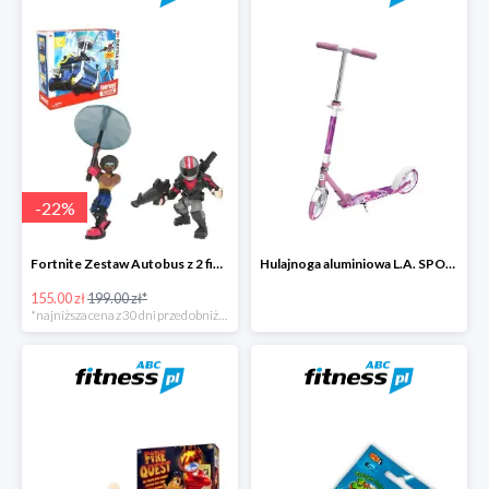
-
22
%
Fortnite Zestaw Autobus z 2 figurkami i 4 akcesoriami -22%
Hulajnoga aluminiowa L.A. SPORTS CITY 13860LRG ze stopką -27%
155.00 zł
199.00 zł*
*najniższa cena z 30 dni przed obniżką