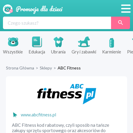
Promocje
Produkty
Sklepy
Wszystkie
Edukacja
Ubrania
Gry i zabawki
Karmienie
Pie
Blog
Strona Główna
>
Sklepy
>
ABC Fitness
Wyprawka
www.abcfitness.pl
ABC Fitness kod rabatowy, czyli sposób na tańsze
zakupy sprzętu sportowego oraz akcesoriów do