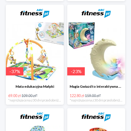
-
37
%
-
23
%
Mata edukacyjna Małpki
Magia Gwiazd to interaktywna gra od Epee
69.00 zł
109.00 zł*
122.80 zł
159.00 zł*
*najniższa cena z 30 dni przed obniżką
*najniższa cena z 30 dni przed obniżką