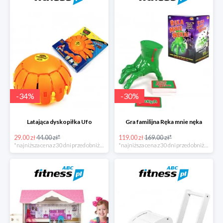
-
34
%
-
30
%
Latająca dyskopiłka Ufo
Gra familijna Ręka mnie nęka
29.00 zł
44.00 zł*
119.00 zł
169.00 zł*
*najniższa cena z 30 dni przed obniżką
*najniższa cena z 30 dni przed obniżką