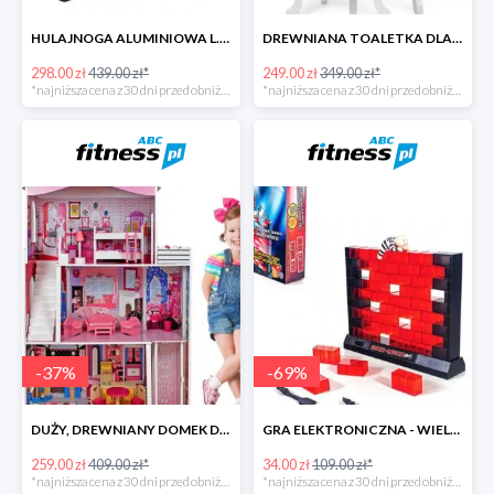
HULAJNOGA ALUMINIOWA L.A. SPORTS SWIFT ZE STOPKĄ -141zł
DREWNIANA TOALETKA DLA DZIEWCZYNKI
298.00 zł
439.00 zł*
249.00 zł
349.00 zł*
*najniższa cena z 30 dni przed obniżką
*najniższa cena z 30 dni przed obniżką
-
37
%
-
69
%
DUŻY, DREWNIANY DOMEK DLA LALEK Z AKCESORIAMI
GRA ELEKTRONICZNA - WIELKI SKOK
259.00 zł
409.00 zł*
34.00 zł
109.00 zł*
*najniższa cena z 30 dni przed obniżką
*najniższa cena z 30 dni przed obniżką