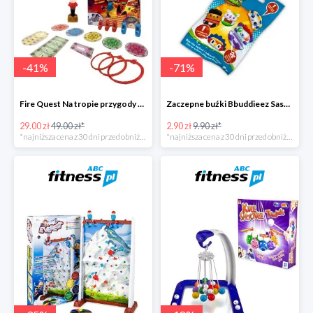
-
41
%
-
71
%
Fire Quest Na tropie przygody -41%
Zaczepne buźki Bbuddieez Saszetka -71%
29.00 zł
49.00 zł*
2.90 zł
9.90 zł*
*najniższa cena z 30 dni przed obniżką
*najniższa cena z 30 dni przed obniżką