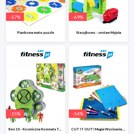
-
57
%
-
69
%
Piankowa mata-puzzle
Stacyjkowo - zestaw Myjnia
-
15
%
-
54
%
Ben 10 - Kosmiczna Komnata Transformacji
CUT IT OUT! Magia Wycinania - Zestaw małego projektanta