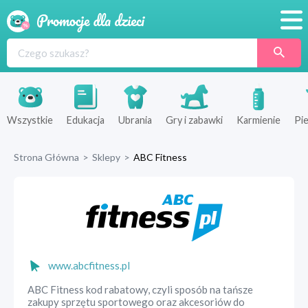
Promocje
Produkty
Sklepy
Wszystkie
Edukacja
Ubrania
Gry i zabawki
Karmienie
Pie
Blog
Strona Główna
>
Sklepy
>
ABC Fitness
Wyprawka
www.abcfitness.pl
ABC Fitness kod rabatowy, czyli sposób na tańsze
zakupy sprzętu sportowego oraz akcesoriów do