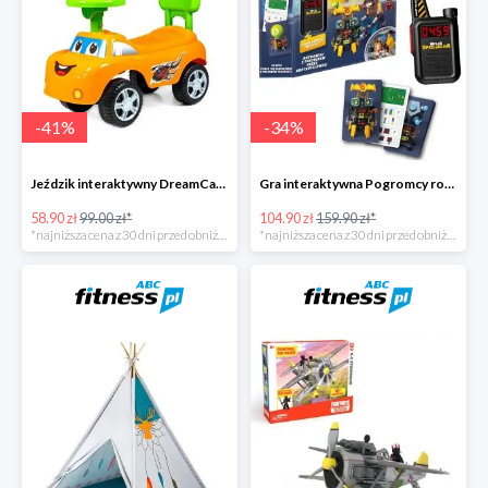
-
41
%
-
34
%
Jeździk interaktywny DreamCar -41%
Gra interaktywna Pogromcy robotów - Misja specjalna -34%
58.90 zł
99.00 zł*
104.90 zł
159.90 zł*
*najniższa cena z 30 dni przed obniżką
*najniższa cena z 30 dni przed obniżką