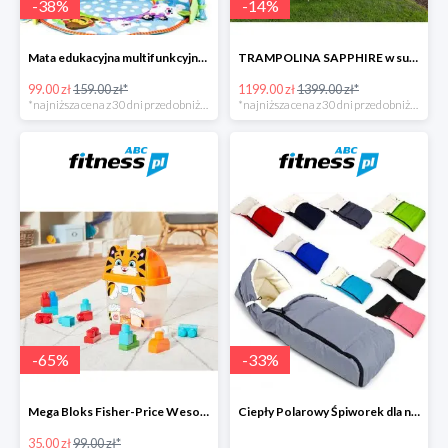
-
38
%
-
14
%
Mata edukacyjna multifunkcyjna z muzyką
TRAMPOLINA SAPPHIRE w super cenie
99.00 zł
159.00 zł*
1199.00 zł
1399.00 zł*
*najniższa cena z 30 dni przed obniżką
*najniższa cena z 30 dni przed obniżką
-
65
%
-
33
%
Mega Bloks Fisher-Price Wesoły Tygrysek
Ciepły Polarowy Śpiworek dla niemowląt
35.00 zł
99.00 zł*