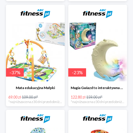
-
37
%
-
23
%
Mata edukacyjna Małpki
Magia Gwiazd to interaktywna gra od Epee
69.00 zł
109.00 zł*
122.80 zł
159.00 zł*
*najniższa cena z 30 dni przed obniżką
*najniższa cena z 30 dni przed obniżką