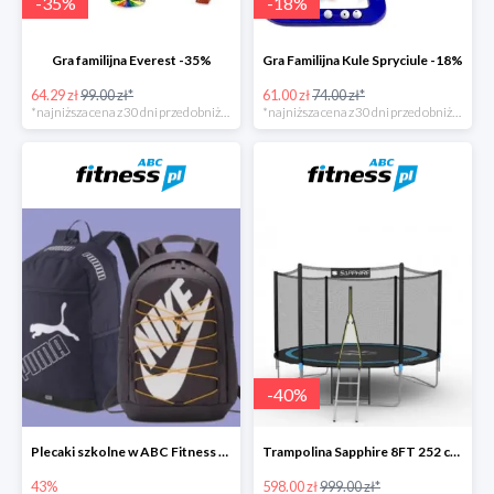
-
35
%
-
18
%
Gra familijna Everest -35%
Gra Familijna Kule Spryciule -18%
64.29 zł
99.00 zł*
61.00 zł
74.00 zł*
*najniższa cena z 30 dni przed obniżką
*najniższa cena z 30 dni przed obniżką
-
40
%
Plecaki szkolne w ABC Fitness -43%
Trampolina Sapphire 8FT 252 cm + drabinka GRATISY
43%
598.00 zł
999.00 zł*