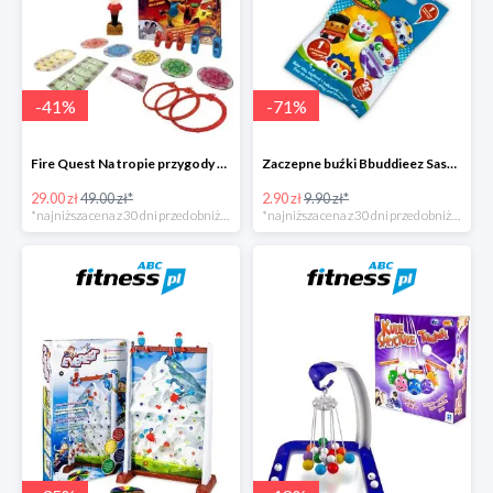
-
41
%
-
71
%
Fire Quest Na tropie przygody -41%
Zaczepne buźki Bbuddieez Saszetka -71%
29.00 zł
49.00 zł*
2.90 zł
9.90 zł*
*najniższa cena z 30 dni przed obniżką
*najniższa cena z 30 dni przed obniżką