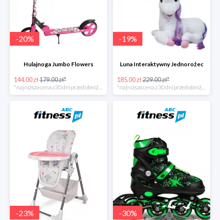
-
20
%
-
19
%
Hulajnoga Jumbo Flowers
Luna Interaktywny Jednorożec
144.00 zł
179.00 zł*
185.00 zł
229.00 zł*
*najniższa cena z 30 dni przed obniżką
*najniższa cena z 30 dni przed obniżką
-
23
%
-
30
%