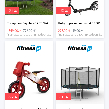
-
25
%
-
32
%
Trampolina Sapphire 12FT 374 cm + drabinka GRATISY
Hulajnoga aluminiowa LA SPORTS Swift -32%
1349.00 zł
1799.00 zł*
298.00 zł
439.00 zł*
*najniższa cena z 30 dni przed obniżką
*najniższa cena z 30 dni przed obniżką
-
22
%
-
31
%