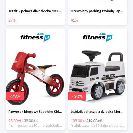
Jeździk pchacz dla dziecka Mercedes Antos Truck -27%
Drewniany parking z windą Sapphire Kids -41%
27%
41%
-
29
%
-
50
%
Rowerek biegowy Sapphire Kids Loopy drewniany - czerwony
Jeździk pchacz dla dziecka Mercedes Antos Truck - biały
98.00 zł
139.00 zł*
109.00 zł
219.00 zł*
*najniższa cena z 30 dni przed obniżką
*najniższa cena z 30 dni przed obniżką