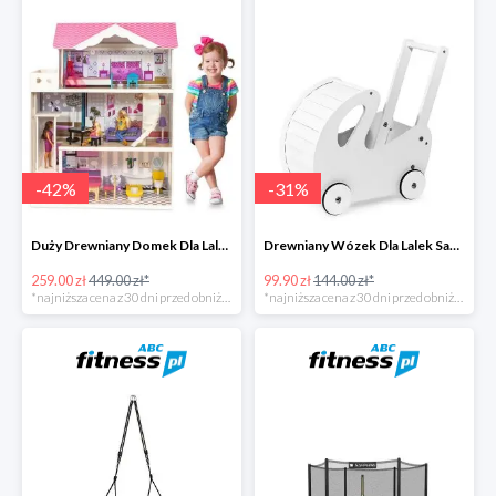
-
42
%
-
31
%
Duży Drewniany Domek Dla Lalek Z Akcesoriami -42%
Drewniany Wózek Dla Lalek Sapphire -31%
259.00 zł
449.00 zł*
99.90 zł
144.00 zł*
*najniższa cena z 30 dni przed obniżką
*najniższa cena z 30 dni przed obniżką