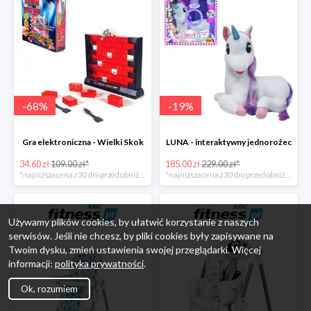
-
68
%
-
19
%
Gra elektroniczna - Wielki Skok
LUNA - interaktywny jednorożec
34.60 zł
109.00 zł*
185.00 zł
229.00 zł*
*najniższa cena z 30 dni przed obniżką
*najniższa cena z 30 dni przed obniżką
Używamy plików cookies, by ułatwić korzystanie z naszych
serwisów. Jeśli nie chcesz, by pliki cookies były zapisywane na
Twoim dysku, zmień ustawienia swojej przeglądarki. Więcej
informacji:
polityka prywatności
.
Ok, rozumiem