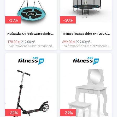
-
19
%
-
30
%
Huśtawka Ogrodowa Bocianie Gniazdo Sapphire -19%
Trampolina Sapphire 8FT 252 Cm + GRATISY -30%
178.00 zł
219.00 zł*
699.00 zł
999.00 zł*
*najniższa cena z 30 dni przed obniżką
*najniższa cena z 30 dni przed obniżką
-
32
%
-
29
%