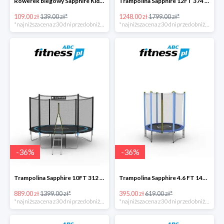
Rowerek biegowy Sapphire Kids Loopy drewniany -22%
Trampolina Sapphire 12FT 374 cm + drabinka GRATISY -31%
109.00 zł
139.00 zł*
1248.00 zł
1799.00 zł*
*najniższa cena z 30 dni przed obniżką
*najniższa cena z 30 dni przed obniżką
-
36
%
-
36
%
Trampolina Sapphire 10FT 312 cm + drabinka GRATISY -36%
Trampolina Sapphire 4.6 FT 140 cm -36%
889.00 zł
1399.00 zł*
395.00 zł
619.00 zł*
*najniższa cena z 30 dni przed obniżką
*najniższa cena z 30 dni przed obniżką