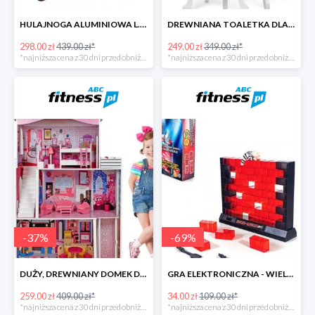
HULAJNOGA ALUMINIOWA L.A. SPORTS SWIFT ZE STOPKĄ -141zł
DREWNIANA TOALETKA DLA DZIEWCZYNKI
298.00 zł
439.00 zł*
249.00 zł
349.00 zł*
*najniższa cena z 30 dni przed obniżką
*najniższa cena z 30 dni przed obniżką
-
37
%
-
69
%
DUŻY, DREWNIANY DOMEK DLA LALEK Z AKCESORIAMI
GRA ELEKTRONICZNA - WIELKI SKOK
259.00 zł
409.00 zł*
34.00 zł
109.00 zł*
*najniższa cena z 30 dni przed obniżką
*najniższa cena z 30 dni przed obniżką