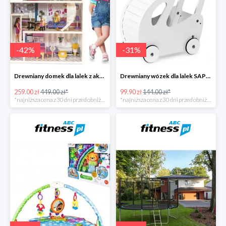
-
42
%
-
31
%
Drewniany domek dla lalek z akcesoriami i światełkami LED
Drewniany wózek dla lalek SAPPHIRE
259.00 zł
449.00 zł*
99.90 zł
144.00 zł*
*najniższa cena z 30 dni przed obniżką
*najniższa cena z 30 dni przed obniżką