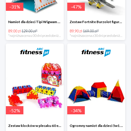
-
31
%
-
47
%
Namiot dla dzieci Tipi Wigwam -31%
Zestaw Fortnite Burzolot figurka -47%
89.00 zł
129.00 zł*
89.90 zł
169.00 zł*
*najniższa cena z 30 dni przed obniżką
*najniższa cena z 30 dni przed obniżką
-
52
%
-
34
%
Zestaw klocków w plecaku 60 elementów -52%
Ogromny namiot dla dzieci 5w1 labirynt -34%