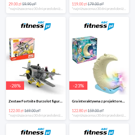
29.00 zł
59.90 zł*
119.00 zł
179.00 zł*
*najniższa cena z 30 dni przed obniżką
*najniższa cena z 30 dni przed obniżką
-
28
%
-
23
%
Zestaw Fortnite Burzolot figurka+2 akcesoria -28%
Gra interaktywna z projektorem Magia Gwiazd -23%
122.00 zł
169.00 zł*
122.80 zł
159.00 zł*
*najniższa cena z 30 dni przed obniżką
*najniższa cena z 30 dni przed obniżką