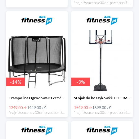
*najniższa cena z 30 dni przed obniżką
-
14
%
-
9
%
Trampolina Ogrodowa 312cm/10FT Czarna z Wewnętrzną Siatką
Stojak do koszykówki LIFETIME BOSTON 90001
1249.00 zł
1449.00 zł*
1549.00 zł
1699.00 zł*
*najniższa cena z 30 dni przed obniżką
*najniższa cena z 30 dni przed obniżką