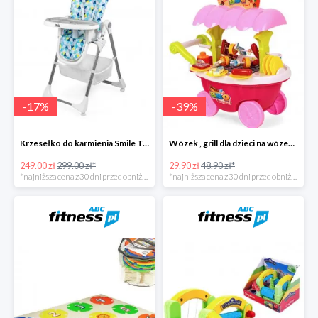
-
17
%
-
39
%
Krzesełko do karmienia Smile Trójkąty
Wózek , grill dla dzieci na wózeczku
249.00 zł
299.00 zł*
29.90 zł
48.90 zł*
*najniższa cena z 30 dni przed obniżką
*najniższa cena z 30 dni przed obniżką