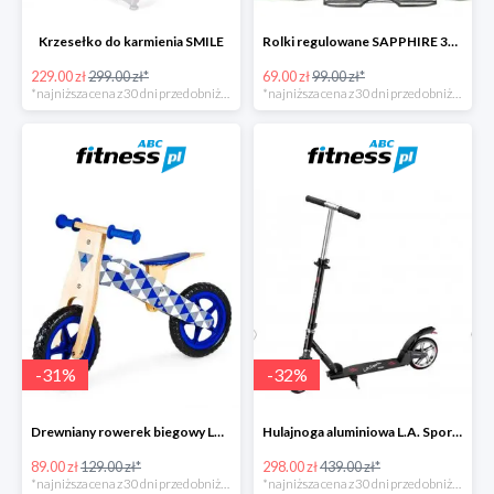
Krzesełko do karmienia SMILE
Rolki regulowane SAPPHIRE 3W1 IQ4
229.00 zł
299.00 zł*
69.00 zł
99.00 zł*
*najniższa cena z 30 dni przed obniżką
*najniższa cena z 30 dni przed obniżką
-
31
%
-
32
%
Drewniany rowerek biegowy Loopy
Hulajnoga aluminiowa L.A. Sports
89.00 zł
129.00 zł*
298.00 zł
439.00 zł*
*najniższa cena z 30 dni przed obniżką
*najniższa cena z 30 dni przed obniżką