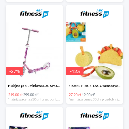
-
27
%
-
43
%
Hulajnoga aluminiowa L.A. SPORTS CITY
FISHER PRICE TACO sensoryczny zestaw zawieszek
219.00 zł
299.00 zł*
27.90 zł
49.00 zł*
*najniższa cena z 30 dni przed obniżką
*najniższa cena z 30 dni przed obniżką