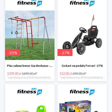
-
21
%
-
27
%
Plac zabaw lemur Gardenluxus -21%
Gokart na pedały Ferrari -27%
1339.00 zł
1699.00 zł*
512.00 zł
699.00 zł*
*najniższa cena z 30 dni przed obniżką
*najniższa cena z 30 dni przed obniżką