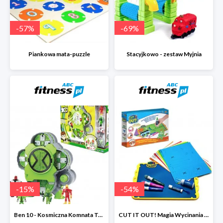
-
57
%
-
69
%
Piankowa mata-puzzle
Stacyjkowo - zestaw Myjnia
-
15
%
-
54
%
Ben 10 - Kosmiczna Komnata Transformacji
CUT IT OUT! Magia Wycinania - Zestaw małego projektanta