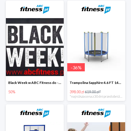
-
36
%
Black Week w ABC Fitness do -50%
Trampolina Sapphire 4.6 FT 140 cm
50%
398.00 zł
619.00 zł*
*najniższa cena z 30 dni przed obniżką