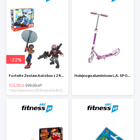
-
22
%
Fortnite Zestaw Autobus z 2 figurkami i 4 akcesoriami -22%
Hulajnoga aluminiowa L.A. SPORTS CITY 13860LRG ze stopką -27%
155.00 zł
199.00 zł*
*najniższa cena z 30 dni przed obniżką