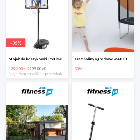
-
36
%
Stojak do koszykówki Lifetime NEW YORK 90000
Trampoliny ogrodowe w ABC Fitness do -30%
1399.00 zł
2199.00 zł*
30%
*najniższa cena z 30 dni przed obniżką