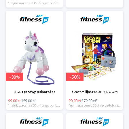
*najniższa cena z 30 dni przed obniżką
-
38
%
-
50
%
LILA Tęczowy Jednorożec
Gra familijna ESCAPE ROOM
99.00 zł
159.00 zł*
90.00 zł
179.00 zł*
*najniższa cena z 30 dni przed obniżką
*najniższa cena z 30 dni przed obniżką