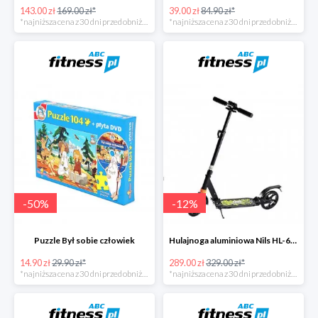
143.00 zł
169.00 zł*
39.00 zł
84.90 zł*
*najniższa cena z 30 dni przed obniżką
*najniższa cena z 30 dni przed obniżką
-
50
%
-
12
%
Puzzle Był sobie człowiek
Hulajnoga aluminiowa Nils HL-688
14.90 zł
29.90 zł*
289.00 zł
329.00 zł*
*najniższa cena z 30 dni przed obniżką
*najniższa cena z 30 dni przed obniżką