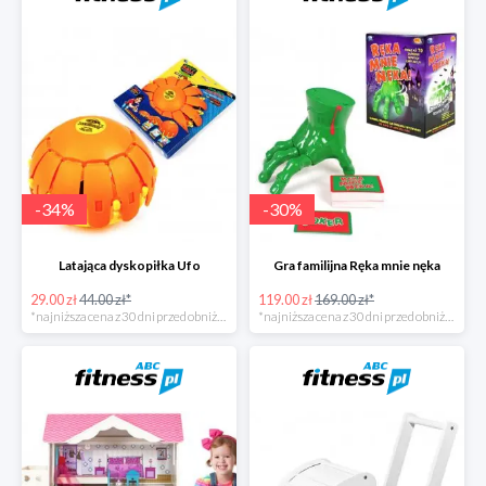
-
34
%
-
30
%
Latająca dyskopiłka Ufo
Gra familijna Ręka mnie nęka
29.00 zł
44.00 zł*
119.00 zł
169.00 zł*
*najniższa cena z 30 dni przed obniżką
*najniższa cena z 30 dni przed obniżką