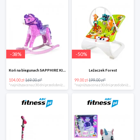
-
38
%
-
50
%
Koń na biegunach SAPPHIRE KIDS
Leżaczek Forest
104.00 zł
169.00 zł*
99.00 zł
199.00 zł*
*najniższa cena z 30 dni przed obniżką
*najniższa cena z 30 dni przed obniżką