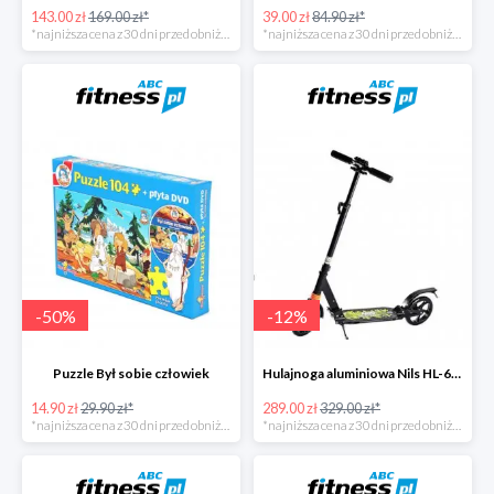
143.00 zł
169.00 zł*
39.00 zł
84.90 zł*
*najniższa cena z 30 dni przed obniżką
*najniższa cena z 30 dni przed obniżką
-
50
%
-
12
%
Puzzle Był sobie człowiek
Hulajnoga aluminiowa Nils HL-688
14.90 zł
29.90 zł*
289.00 zł
329.00 zł*
*najniższa cena z 30 dni przed obniżką
*najniższa cena z 30 dni przed obniżką