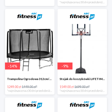
*najniższa cena z 30 dni przed obniżką
-
14
%
-
9
%
Trampolina Ogrodowa 312cm/10FT Czarna z Wewnętrzną Siatką
Stojak do koszykówki LIFETIME BOSTON 90001
1249.00 zł
1449.00 zł*
1549.00 zł
1699.00 zł*
*najniższa cena z 30 dni przed obniżką
*najniższa cena z 30 dni przed obniżką