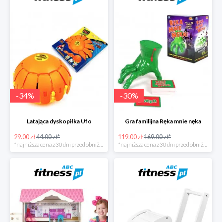
-
34
%
-
30
%
Latająca dyskopiłka Ufo
Gra familijna Ręka mnie nęka
29.00 zł
44.00 zł*
119.00 zł
169.00 zł*
*najniższa cena z 30 dni przed obniżką
*najniższa cena z 30 dni przed obniżką