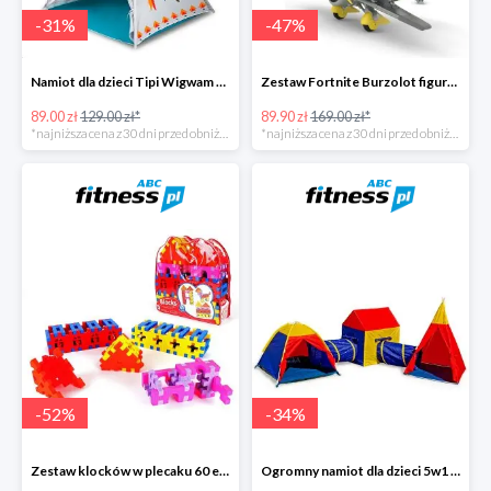
-
31
%
-
47
%
Namiot dla dzieci Tipi Wigwam -31%
Zestaw Fortnite Burzolot figurka -47%
89.00 zł
129.00 zł*
89.90 zł
169.00 zł*
*najniższa cena z 30 dni przed obniżką
*najniższa cena z 30 dni przed obniżką
-
52
%
-
34
%
Zestaw klocków w plecaku 60 elementów -52%
Ogromny namiot dla dzieci 5w1 labirynt -34%