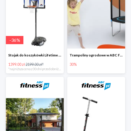
-
36
%
Stojak do koszykówki Lifetime NEW YORK 90000
Trampoliny ogrodowe w ABC Fitness do -30%
1399.00 zł
2199.00 zł*
30%
*najniższa cena z 30 dni przed obniżką