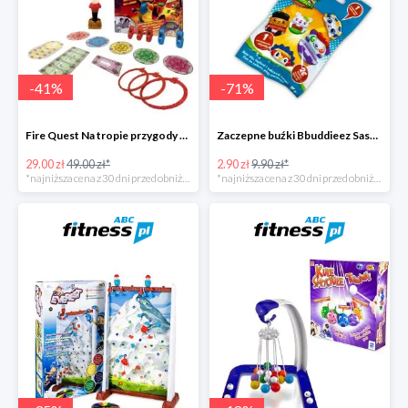
-
41
%
-
71
%
Fire Quest Na tropie przygody -41%
Zaczepne buźki Bbuddieez Saszetka -71%
29.00 zł
49.00 zł*
2.90 zł
9.90 zł*
*najniższa cena z 30 dni przed obniżką
*najniższa cena z 30 dni przed obniżką