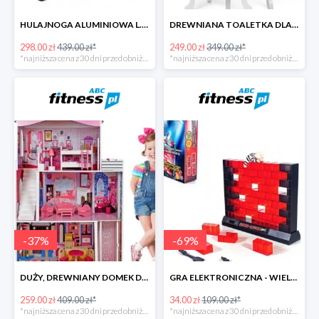
HULAJNOGA ALUMINIOWA L.A. SPORTS SWIFT ZE STOPKĄ -141zł
DREWNIANA TOALETKA DLA DZIEWCZYNKI
298.00 zł
439.00 zł*
249.00 zł
349.00 zł*
*najniższa cena z 30 dni przed obniżką
*najniższa cena z 30 dni przed obniżką
-
37
%
-
69
%
DUŻY, DREWNIANY DOMEK DLA LALEK Z AKCESORIAMI
GRA ELEKTRONICZNA - WIELKI SKOK
259.00 zł
409.00 zł*
34.00 zł
109.00 zł*
*najniższa cena z 30 dni przed obniżką
*najniższa cena z 30 dni przed obniżką