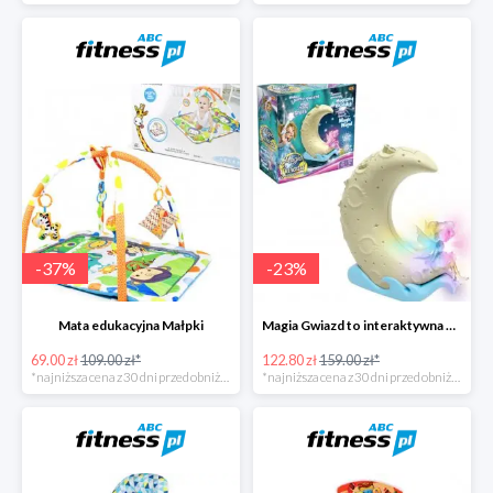
-
37
%
-
23
%
Mata edukacyjna Małpki
Magia Gwiazd to interaktywna gra od Epee
69.00 zł
109.00 zł*
122.80 zł
159.00 zł*
*najniższa cena z 30 dni przed obniżką
*najniższa cena z 30 dni przed obniżką