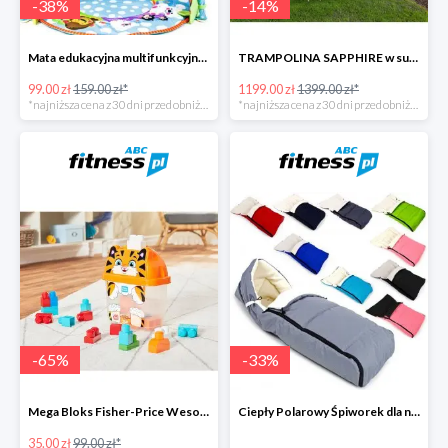
-
38
%
-
14
%
Mata edukacyjna multifunkcyjna z muzyką
TRAMPOLINA SAPPHIRE w super cenie
99.00 zł
159.00 zł*
1199.00 zł
1399.00 zł*
*najniższa cena z 30 dni przed obniżką
*najniższa cena z 30 dni przed obniżką
-
65
%
-
33
%
Mega Bloks Fisher-Price Wesoły Tygrysek
Ciepły Polarowy Śpiworek dla niemowląt
35.00 zł
99.00 zł*