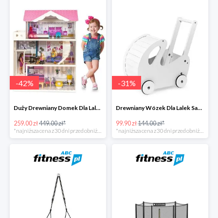
-
42
%
-
31
%
Duży Drewniany Domek Dla Lalek Z Akcesoriami -42%
Drewniany Wózek Dla Lalek Sapphire -31%
259.00 zł
449.00 zł*
99.90 zł
144.00 zł*
*najniższa cena z 30 dni przed obniżką
*najniższa cena z 30 dni przed obniżką