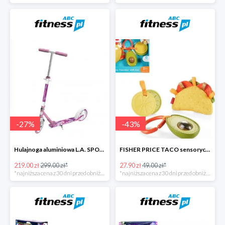
-
27
%
-
43
%
Hulajnoga aluminiowa L.A. SPORTS CITY
FISHER PRICE TACO sensoryczny zestaw zawieszek
219.00 zł
299.00 zł*
27.90 zł
49.00 zł*
*najniższa cena z 30 dni przed obniżką
*najniższa cena z 30 dni przed obniżką