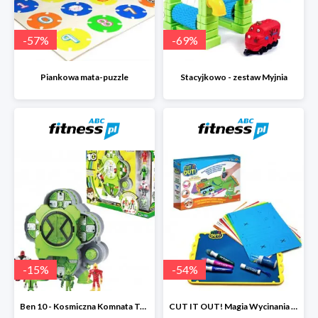
-
57
%
-
69
%
Piankowa mata-puzzle
Stacyjkowo - zestaw Myjnia
-
15
%
-
54
%
Ben 10 - Kosmiczna Komnata Transformacji
CUT IT OUT! Magia Wycinania - Zestaw małego projektanta