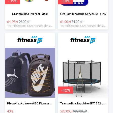
-
35
%
-
18
%
Gra familijna Everest -35%
Gra Familijna Kule Spryciule -18%
64.29 zł
99.00 zł*
61.00 zł
74.00 zł*
*najniższa cena z 30 dni przed obniżką
*najniższa cena z 30 dni przed obniżką
-
40
%
Plecaki szkolne w ABC Fitness -43%
Trampolina Sapphire 8FT 252 cm + drabinka GRATISY
43%
598.00 zł
999.00 zł*