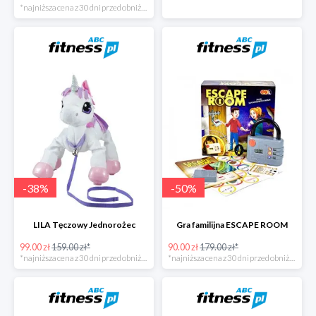
*najniższa cena z 30 dni przed obniżką
-
38
%
-
50
%
LILA Tęczowy Jednorożec
Gra familijna ESCAPE ROOM
99.00 zł
159.00 zł*
90.00 zł
179.00 zł*
*najniższa cena z 30 dni przed obniżką
*najniższa cena z 30 dni przed obniżką