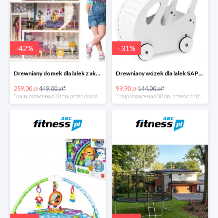
-
42
%
-
31
%
Drewniany domek dla lalek z akcesoriami i światełkami LED
Drewniany wózek dla lalek SAPPHIRE
259.00 zł
449.00 zł*
99.90 zł
144.00 zł*
*najniższa cena z 30 dni przed obniżką
*najniższa cena z 30 dni przed obniżką