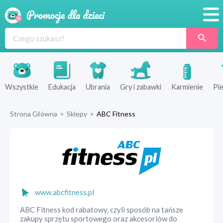
Promocje
Produkty
Sklepy
Wszystkie
Edukacja
Ubrania
Gry i zabawki
Karmienie
Pie
Blog
Strona Główna
>
Sklepy
>
ABC Fitness
Wyprawka
www.abcfitness.pl
ABC Fitness kod rabatowy, czyli sposób na tańsze
zakupy sprzętu sportowego oraz akcesoriów do