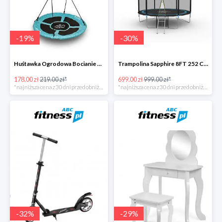
-
19
%
-
30
%
Huśtawka Ogrodowa Bocianie Gniazdo Sapphire -19%
Trampolina Sapphire 8FT 252 Cm + GRATISY -30%
178.00 zł
219.00 zł*
699.00 zł
999.00 zł*
*najniższa cena z 30 dni przed obniżką
*najniższa cena z 30 dni przed obniżką
-
32
%
-
29
%