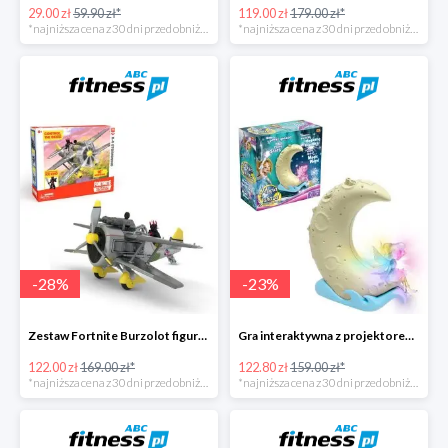
29.00 zł
59.90 zł*
119.00 zł
179.00 zł*
*najniższa cena z 30 dni przed obniżką
*najniższa cena z 30 dni przed obniżką
-
28
%
-
23
%
Zestaw Fortnite Burzolot figurka+2 akcesoria -28%
Gra interaktywna z projektorem Magia Gwiazd -23%
122.00 zł
169.00 zł*
122.80 zł
159.00 zł*
*najniższa cena z 30 dni przed obniżką
*najniższa cena z 30 dni przed obniżką