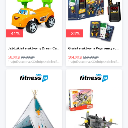
-
41
%
-
34
%
Jeździk interaktywny DreamCar -41%
Gra interaktywna Pogromcy robotów - Misja specjalna -34%
58.90 zł
99.00 zł*
104.90 zł
159.90 zł*
*najniższa cena z 30 dni przed obniżką
*najniższa cena z 30 dni przed obniżką