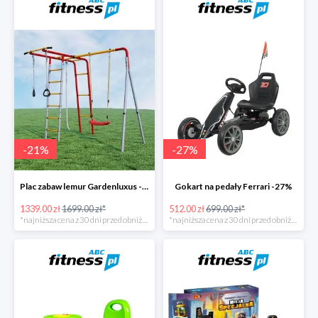
-
21
%
-
27
%
Plac zabaw lemur Gardenluxus -21%
Gokart na pedały Ferrari -27%
1339.00 zł
1699.00 zł*
512.00 zł
699.00 zł*
*najniższa cena z 30 dni przed obniżką
*najniższa cena z 30 dni przed obniżką