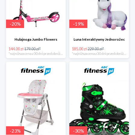
-
20
%
-
19
%
Hulajnoga Jumbo Flowers
Luna Interaktywny Jednorożec
144.00 zł
179.00 zł*
185.00 zł
229.00 zł*
*najniższa cena z 30 dni przed obniżką
*najniższa cena z 30 dni przed obniżką
-
23
%
-
30
%