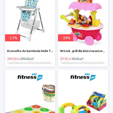
-
17
%
-
39
%
Krzesełko do karmienia Smile Trójkąty
Wózek , grill dla dzieci na wózeczku
249.00 zł
299.00 zł*
29.90 zł
48.90 zł*
*najniższa cena z 30 dni przed obniżką
*najniższa cena z 30 dni przed obniżką