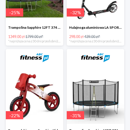
-
25
%
-
32
%
Trampolina Sapphire 12FT 374 cm + drabinka GRATISY
Hulajnoga aluminiowa LA SPORTS Swift -32%
1349.00 zł
1799.00 zł*
298.00 zł
439.00 zł*
*najniższa cena z 30 dni przed obniżką
*najniższa cena z 30 dni przed obniżką
-
22
%
-
31
%