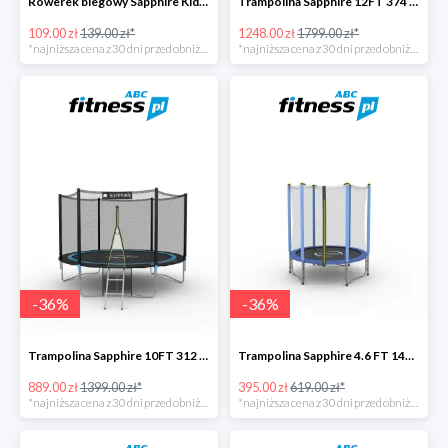
Rowerek biegowy Sapphire Kids Loopy drewniany -22%
Trampolina Sapphire 12FT 374 cm + drabinka GRATISY -31%
109.00 zł
139.00 zł*
1248.00 zł
1799.00 zł*
*najniższa cena z 30 dni przed obniżką
*najniższa cena z 30 dni przed obniżką
-
36
%
-
36
%
Trampolina Sapphire 10FT 312 cm + drabinka GRATISY -36%
Trampolina Sapphire 4.6 FT 140 cm -36%
889.00 zł
1399.00 zł*
395.00 zł
619.00 zł*
*najniższa cena z 30 dni przed obniżką
*najniższa cena z 30 dni przed obniżką