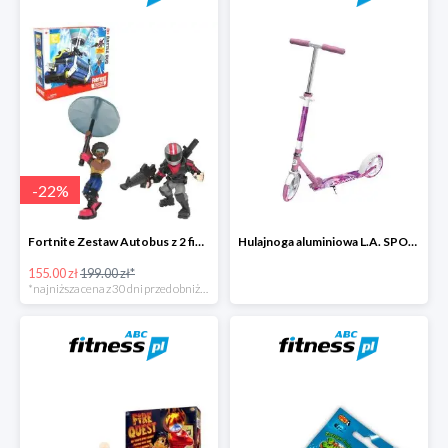
-
22
%
Fortnite Zestaw Autobus z 2 figurkami i 4 akcesoriami -22%
Hulajnoga aluminiowa L.A. SPORTS CITY 13860LRG ze stopką -27%
155.00 zł
199.00 zł*
*najniższa cena z 30 dni przed obniżką