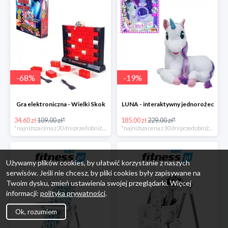
-
68
%
-
19
%
Gra elektroniczna - Wielki Skok
LUNA - interaktywny jednorożec
34.60 zł
109.00 zł*
185.00 zł
229.00 zł*
*najniższa cena z 30 dni przed obniżką
*najniższa cena z 30 dni przed obniżką
Używamy plików cookies, by ułatwić korzystanie z naszych
serwisów. Jeśli nie chcesz, by pliki cookies były zapisywane na
Twoim dysku, zmień ustawienia swojej przeglądarki. Więcej
informacji:
polityka prywatności
.
Ok, rozumiem