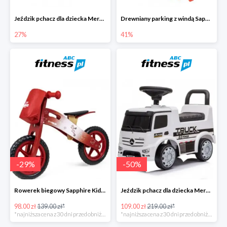
Jeździk pchacz dla dziecka Mercedes Antos Truck -27%
Drewniany parking z windą Sapphire Kids -41%
27%
41%
-
29
%
-
50
%
Rowerek biegowy Sapphire Kids Loopy drewniany - czerwony
Jeździk pchacz dla dziecka Mercedes Antos Truck - biały
98.00 zł
139.00 zł*
109.00 zł
219.00 zł*
*najniższa cena z 30 dni przed obniżką
*najniższa cena z 30 dni przed obniżką