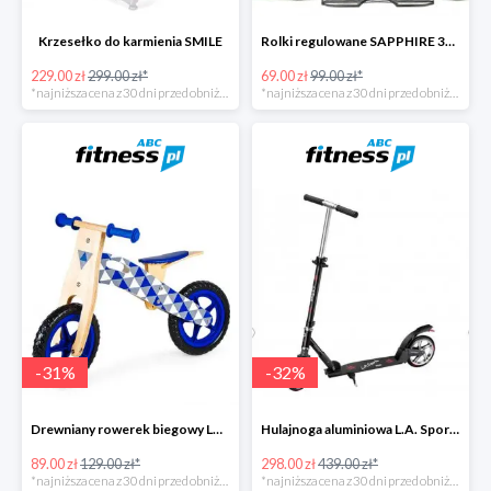
Krzesełko do karmienia SMILE
Rolki regulowane SAPPHIRE 3W1 IQ4
229.00 zł
299.00 zł*
69.00 zł
99.00 zł*
*najniższa cena z 30 dni przed obniżką
*najniższa cena z 30 dni przed obniżką
-
31
%
-
32
%
Drewniany rowerek biegowy Loopy
Hulajnoga aluminiowa L.A. Sports
89.00 zł
129.00 zł*
298.00 zł
439.00 zł*
*najniższa cena z 30 dni przed obniżką
*najniższa cena z 30 dni przed obniżką