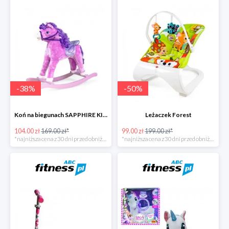
-
38
%
-
50
%
Koń na biegunach SAPPHIRE KIDS
Leżaczek Forest
104.00 zł
169.00 zł*
99.00 zł
199.00 zł*
*najniższa cena z 30 dni przed obniżką
*najniższa cena z 30 dni przed obniżką