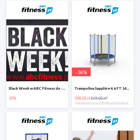
-
36
%
Black Week w ABC Fitness do -50%
Trampolina Sapphire 4.6 FT 140 cm
50%
398.00 zł
619.00 zł*
*najniższa cena z 30 dni przed obniżką