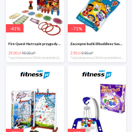
-
41
%
-
71
%
Fire Quest Na tropie przygody -41%
Zaczepne buźki Bbuddieez Saszetka -71%
29.00 zł
49.00 zł*
2.90 zł
9.90 zł*
*najniższa cena z 30 dni przed obniżką
*najniższa cena z 30 dni przed obniżką