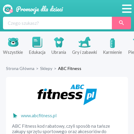
Promocje
Produkty
Sklepy
Wszystkie
Edukacja
Ubrania
Gry i zabawki
Karmienie
Pie
Blog
Strona Główna
>
Sklepy
>
ABC Fitness
Wyprawka
www.abcfitness.pl
ABC Fitness kod rabatowy, czyli sposób na tańsze
zakupy sprzętu sportowego oraz akcesoriów do