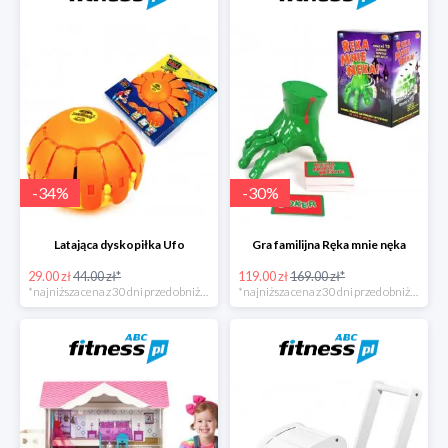
-
34
%
-
30
%
Latająca dyskopiłka Ufo
Gra familijna Ręka mnie nęka
29.00 zł
44.00 zł*
119.00 zł
169.00 zł*
*najniższa cena z 30 dni przed obniżką
*najniższa cena z 30 dni przed obniżką