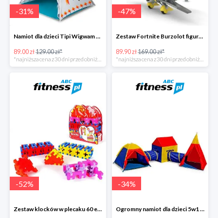
-
31
%
-
47
%
Namiot dla dzieci Tipi Wigwam -31%
Zestaw Fortnite Burzolot figurka -47%
89.00 zł
129.00 zł*
89.90 zł
169.00 zł*
*najniższa cena z 30 dni przed obniżką
*najniższa cena z 30 dni przed obniżką
-
52
%
-
34
%
Zestaw klocków w plecaku 60 elementów -52%
Ogromny namiot dla dzieci 5w1 labirynt -34%