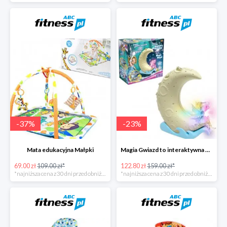
-
37
%
-
23
%
Mata edukacyjna Małpki
Magia Gwiazd to interaktywna gra od Epee
69.00 zł
109.00 zł*
122.80 zł
159.00 zł*
*najniższa cena z 30 dni przed obniżką
*najniższa cena z 30 dni przed obniżką