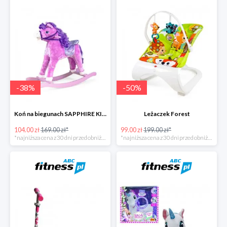
-
38
%
-
50
%
Koń na biegunach SAPPHIRE KIDS
Leżaczek Forest
104.00 zł
169.00 zł*
99.00 zł
199.00 zł*
*najniższa cena z 30 dni przed obniżką
*najniższa cena z 30 dni przed obniżką