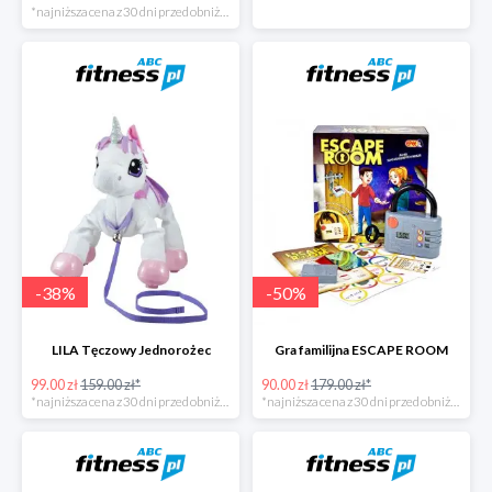
*najniższa cena z 30 dni przed obniżką
-
38
%
-
50
%
LILA Tęczowy Jednorożec
Gra familijna ESCAPE ROOM
99.00 zł
159.00 zł*
90.00 zł
179.00 zł*
*najniższa cena z 30 dni przed obniżką
*najniższa cena z 30 dni przed obniżką