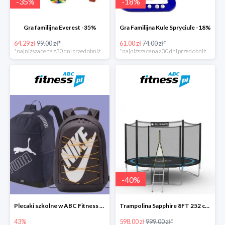
-
35
%
-
18
%
Gra familijna Everest -35%
Gra Familijna Kule Spryciule -18%
64.29 zł
99.00 zł*
61.00 zł
74.00 zł*
*najniższa cena z 30 dni przed obniżką
*najniższa cena z 30 dni przed obniżką
-
40
%
Plecaki szkolne w ABC Fitness -43%
Trampolina Sapphire 8FT 252 cm + drabinka GRATISY
43%
598.00 zł
999.00 zł*