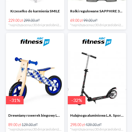
Krzesełko do karmienia SMILE
Rolki regulowane SAPPHIRE 3W1 IQ4
229.00 zł
299.00 zł*
69.00 zł
99.00 zł*
*najniższa cena z 30 dni przed obniżką
*najniższa cena z 30 dni przed obniżką
-
31
%
-
32
%
Drewniany rowerek biegowy Loopy
Hulajnoga aluminiowa L.A. Sports
89.00 zł
129.00 zł*
298.00 zł
439.00 zł*
*najniższa cena z 30 dni przed obniżką
*najniższa cena z 30 dni przed obniżką