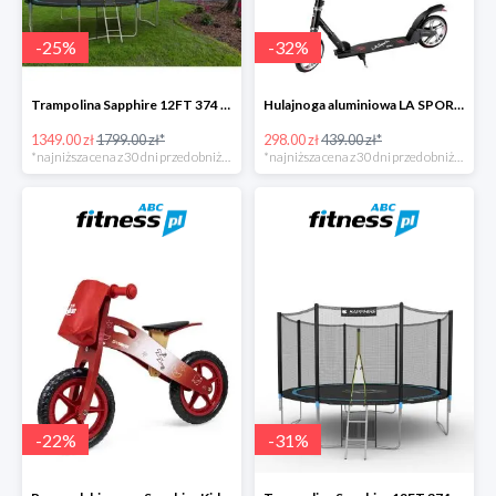
-
25
%
-
32
%
Trampolina Sapphire 12FT 374 cm + drabinka GRATISY
Hulajnoga aluminiowa LA SPORTS Swift -32%
1349.00 zł
1799.00 zł*
298.00 zł
439.00 zł*
*najniższa cena z 30 dni przed obniżką
*najniższa cena z 30 dni przed obniżką
-
22
%
-
31
%