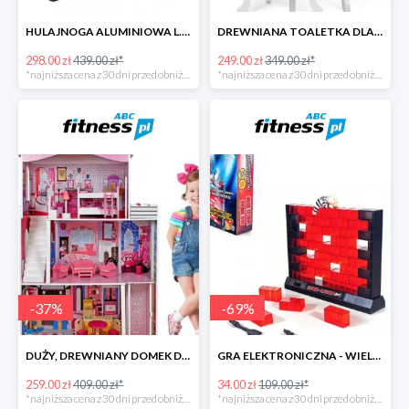
HULAJNOGA ALUMINIOWA L.A. SPORTS SWIFT ZE STOPKĄ -141zł
DREWNIANA TOALETKA DLA DZIEWCZYNKI
298.00 zł
439.00 zł*
249.00 zł
349.00 zł*
*najniższa cena z 30 dni przed obniżką
*najniższa cena z 30 dni przed obniżką
-
37
%
-
69
%
DUŻY, DREWNIANY DOMEK DLA LALEK Z AKCESORIAMI
GRA ELEKTRONICZNA - WIELKI SKOK
259.00 zł
409.00 zł*
34.00 zł
109.00 zł*
*najniższa cena z 30 dni przed obniżką
*najniższa cena z 30 dni przed obniżką