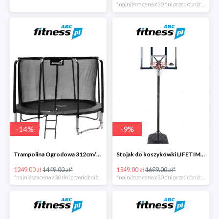
*najniższa cena z 30 dni przed obniżką
-
14
%
-
9
%
Trampolina Ogrodowa 312cm/10FT Czarna z Wewnętrzną Siatką
Stojak do koszykówki LIFETIME BOSTON 90001
1249.00 zł
1449.00 zł*
1549.00 zł
1699.00 zł*
*najniższa cena z 30 dni przed obniżką
*najniższa cena z 30 dni przed obniżką