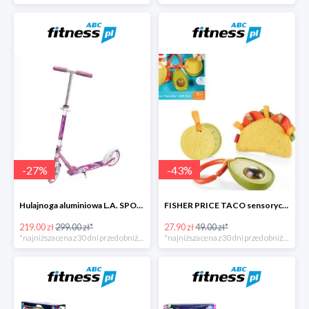
-
27
%
-
43
%
Hulajnoga aluminiowa L.A. SPORTS CITY
FISHER PRICE TACO sensoryczny zestaw zawieszek
219.00 zł
299.00 zł*
27.90 zł
49.00 zł*
*najniższa cena z 30 dni przed obniżką
*najniższa cena z 30 dni przed obniżką