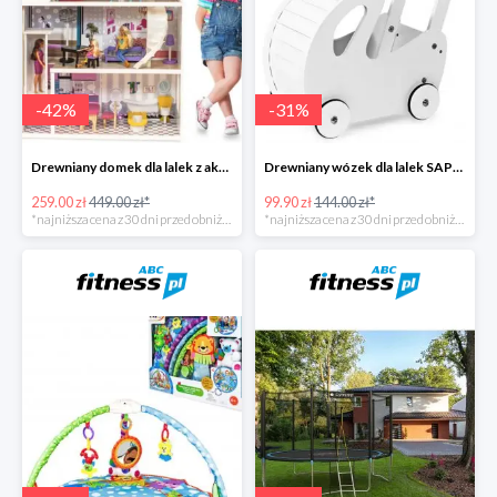
-
42
%
-
31
%
Drewniany domek dla lalek z akcesoriami i światełkami LED
Drewniany wózek dla lalek SAPPHIRE
259.00 zł
449.00 zł*
99.90 zł
144.00 zł*
*najniższa cena z 30 dni przed obniżką
*najniższa cena z 30 dni przed obniżką