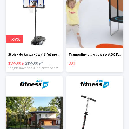
-
36
%
Stojak do koszykówki Lifetime NEW YORK 90000
Trampoliny ogrodowe w ABC Fitness do -30%
1399.00 zł
2199.00 zł*
30%
*najniższa cena z 30 dni przed obniżką