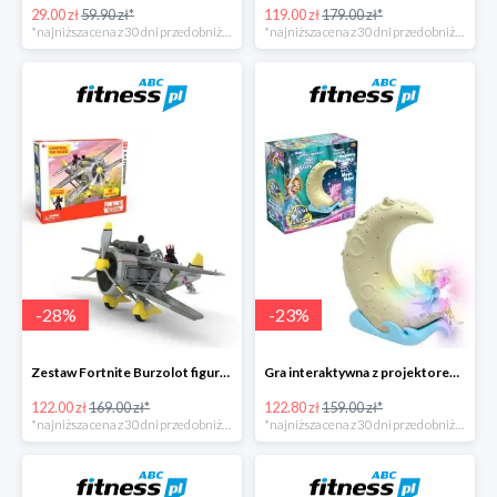
29.00 zł
59.90 zł*
119.00 zł
179.00 zł*
*najniższa cena z 30 dni przed obniżką
*najniższa cena z 30 dni przed obniżką
-
28
%
-
23
%
Zestaw Fortnite Burzolot figurka+2 akcesoria -28%
Gra interaktywna z projektorem Magia Gwiazd -23%
122.00 zł
169.00 zł*
122.80 zł
159.00 zł*
*najniższa cena z 30 dni przed obniżką
*najniższa cena z 30 dni przed obniżką