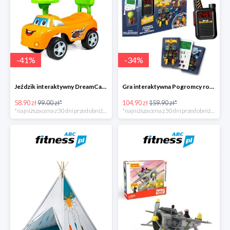
-
41
%
-
34
%
Jeździk interaktywny DreamCar -41%
Gra interaktywna Pogromcy robotów - Misja specjalna -34%
58.90 zł
99.00 zł*
104.90 zł
159.90 zł*
*najniższa cena z 30 dni przed obniżką
*najniższa cena z 30 dni przed obniżką