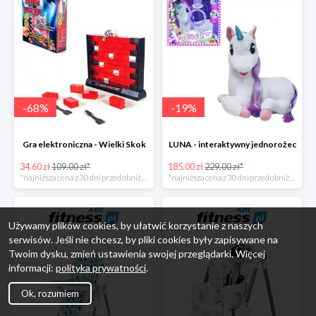
-
68
%
-
19
%
Gra elektroniczna - Wielki Skok
LUNA - interaktywny jednorożec
34.60 zł
109.00 zł*
185.00 zł
229.00 zł*
*najniższa cena z 30 dni przed obniżką
*najniższa cena z 30 dni przed obniżką
Używamy plików cookies, by ułatwić korzystanie z naszych
serwisów. Jeśli nie chcesz, by pliki cookies były zapisywane na
Twoim dysku, zmień ustawienia swojej przeglądarki. Więcej
informacji:
polityka prywatności
.
Ok, rozumiem