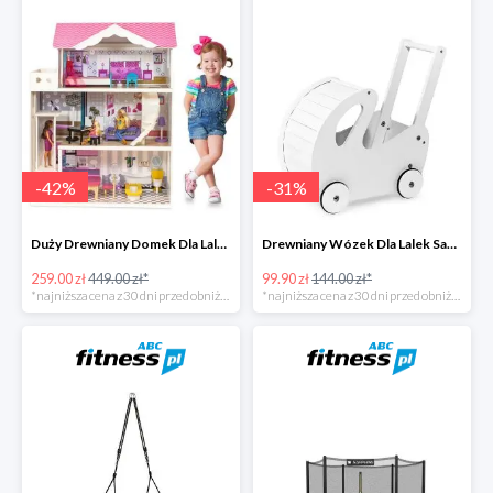
-
42
%
-
31
%
Duży Drewniany Domek Dla Lalek Z Akcesoriami -42%
Drewniany Wózek Dla Lalek Sapphire -31%
259.00 zł
449.00 zł*
99.90 zł
144.00 zł*
*najniższa cena z 30 dni przed obniżką
*najniższa cena z 30 dni przed obniżką