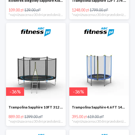
Rowerek biegowy Sapphire Kids Loopy drewniany -22%
Trampolina Sapphire 12FT 374 cm + drabinka GRATISY -31%
109.00 zł
139.00 zł*
1248.00 zł
1799.00 zł*
*najniższa cena z 30 dni przed obniżką
*najniższa cena z 30 dni przed obniżką
-
36
%
-
36
%
Trampolina Sapphire 10FT 312 cm + drabinka GRATISY -36%
Trampolina Sapphire 4.6 FT 140 cm -36%
889.00 zł
1399.00 zł*
395.00 zł
619.00 zł*
*najniższa cena z 30 dni przed obniżką
*najniższa cena z 30 dni przed obniżką