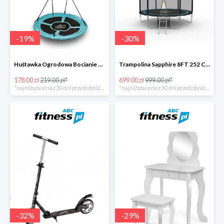
-
19
%
-
30
%
Huśtawka Ogrodowa Bocianie Gniazdo Sapphire -19%
Trampolina Sapphire 8FT 252 Cm + GRATISY -30%
178.00 zł
219.00 zł*
699.00 zł
999.00 zł*
*najniższa cena z 30 dni przed obniżką
*najniższa cena z 30 dni przed obniżką
-
32
%
-
29
%