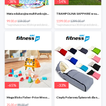
-
38
%
-
14
%
Mata edukacyjna multifunkcyjna z muzyką
TRAMPOLINA SAPPHIRE w super cenie
99.00 zł
159.00 zł*
1199.00 zł
1399.00 zł*
*najniższa cena z 30 dni przed obniżką
*najniższa cena z 30 dni przed obniżką
-
65
%
-
33
%
Mega Bloks Fisher-Price Wesoły Tygrysek
Ciepły Polarowy Śpiworek dla niemowląt
35.00 zł
99.00 zł*