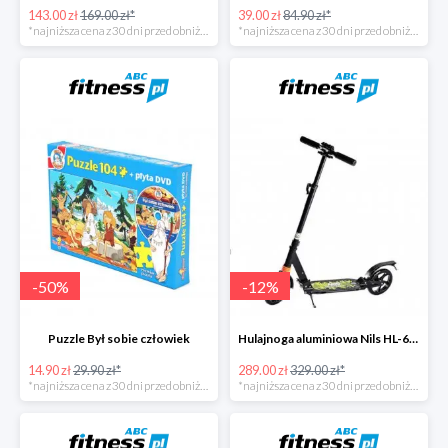
143.00 zł
169.00 zł*
39.00 zł
84.90 zł*
*najniższa cena z 30 dni przed obniżką
*najniższa cena z 30 dni przed obniżką
-
50
%
-
12
%
Puzzle Był sobie człowiek
Hulajnoga aluminiowa Nils HL-688
14.90 zł
29.90 zł*
289.00 zł
329.00 zł*
*najniższa cena z 30 dni przed obniżką
*najniższa cena z 30 dni przed obniżką