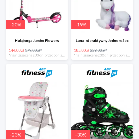
-
20
%
-
19
%
Hulajnoga Jumbo Flowers
Luna Interaktywny Jednorożec
144.00 zł
179.00 zł*
185.00 zł
229.00 zł*
*najniższa cena z 30 dni przed obniżką
*najniższa cena z 30 dni przed obniżką
-
23
%
-
30
%