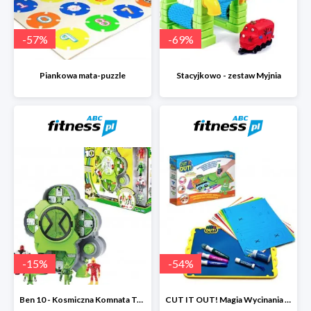
-
57
%
-
69
%
Piankowa mata-puzzle
Stacyjkowo - zestaw Myjnia
-
15
%
-
54
%
Ben 10 - Kosmiczna Komnata Transformacji
CUT IT OUT! Magia Wycinania - Zestaw małego projektanta