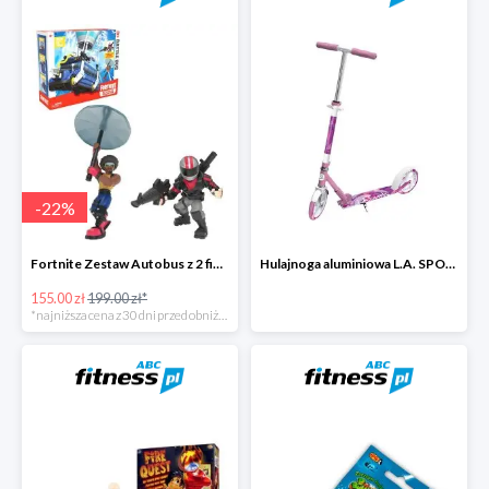
-
22
%
Fortnite Zestaw Autobus z 2 figurkami i 4 akcesoriami -22%
Hulajnoga aluminiowa L.A. SPORTS CITY 13860LRG ze stopką -27%
155.00 zł
199.00 zł*
*najniższa cena z 30 dni przed obniżką