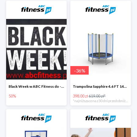
-
36
%
Black Week w ABC Fitness do -50%
Trampolina Sapphire 4.6 FT 140 cm
50%
398.00 zł
619.00 zł*
*najniższa cena z 30 dni przed obniżką