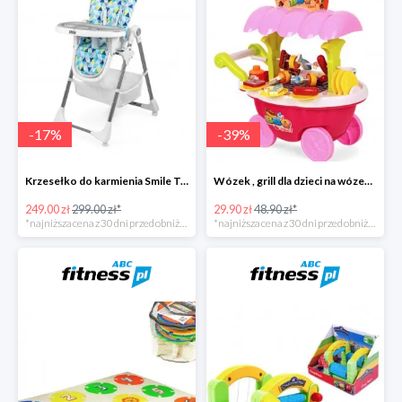
-
17
%
-
39
%
Krzesełko do karmienia Smile Trójkąty
Wózek , grill dla dzieci na wózeczku
249.00 zł
299.00 zł*
29.90 zł
48.90 zł*
*najniższa cena z 30 dni przed obniżką
*najniższa cena z 30 dni przed obniżką