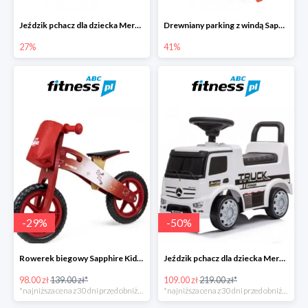
Jeździk pchacz dla dziecka Mercedes Antos Truck -27%
Drewniany parking z windą Sapphire Kids -41%
27%
41%
-
29
%
-
50
%
Rowerek biegowy Sapphire Kids Loopy drewniany - czerwony
Jeździk pchacz dla dziecka Mercedes Antos Truck - biały
98.00 zł
139.00 zł*
109.00 zł
219.00 zł*
*najniższa cena z 30 dni przed obniżką
*najniższa cena z 30 dni przed obniżką