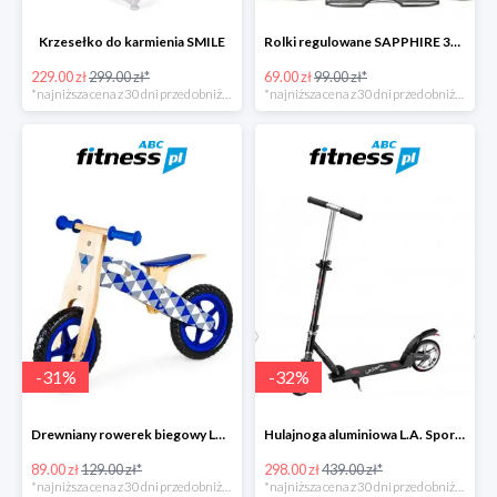
Krzesełko do karmienia SMILE
Rolki regulowane SAPPHIRE 3W1 IQ4
229.00 zł
299.00 zł*
69.00 zł
99.00 zł*
*najniższa cena z 30 dni przed obniżką
*najniższa cena z 30 dni przed obniżką
-
31
%
-
32
%
Drewniany rowerek biegowy Loopy
Hulajnoga aluminiowa L.A. Sports
89.00 zł
129.00 zł*
298.00 zł
439.00 zł*
*najniższa cena z 30 dni przed obniżką
*najniższa cena z 30 dni przed obniżką