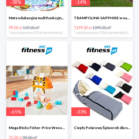
-
38
%
-
14
%
Mata edukacyjna multifunkcyjna z muzyką
TRAMPOLINA SAPPHIRE w super cenie
99.00 zł
159.00 zł*
1199.00 zł
1399.00 zł*
*najniższa cena z 30 dni przed obniżką
*najniższa cena z 30 dni przed obniżką
-
65
%
-
33
%
Mega Bloks Fisher-Price Wesoły Tygrysek
Ciepły Polarowy Śpiworek dla niemowląt
35.00 zł
99.00 zł*