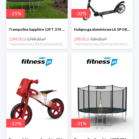
-
25
%
-
32
%
Trampolina Sapphire 12FT 374 cm + drabinka GRATISY
Hulajnoga aluminiowa LA SPORTS Swift -32%
1349.00 zł
1799.00 zł*
298.00 zł
439.00 zł*
*najniższa cena z 30 dni przed obniżką
*najniższa cena z 30 dni przed obniżką
-
22
%
-
31
%