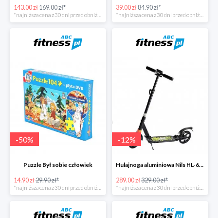
143.00 zł
169.00 zł*
39.00 zł
84.90 zł*
*najniższa cena z 30 dni przed obniżką
*najniższa cena z 30 dni przed obniżką
-
50
%
-
12
%
Puzzle Był sobie człowiek
Hulajnoga aluminiowa Nils HL-688
14.90 zł
29.90 zł*
289.00 zł
329.00 zł*
*najniższa cena z 30 dni przed obniżką
*najniższa cena z 30 dni przed obniżką