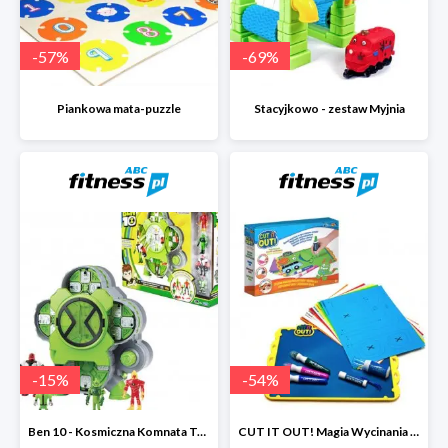
-
57
%
-
69
%
Piankowa mata-puzzle
Stacyjkowo - zestaw Myjnia
-
15
%
-
54
%
Ben 10 - Kosmiczna Komnata Transformacji
CUT IT OUT! Magia Wycinania - Zestaw małego projektanta