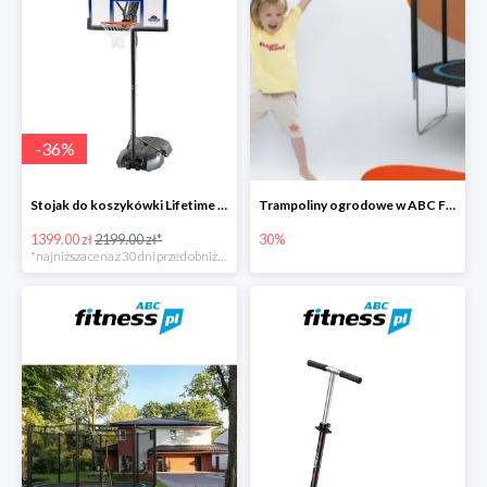
-
36
%
Stojak do koszykówki Lifetime NEW YORK 90000
Trampoliny ogrodowe w ABC Fitness do -30%
1399.00 zł
2199.00 zł*
30%
*najniższa cena z 30 dni przed obniżką