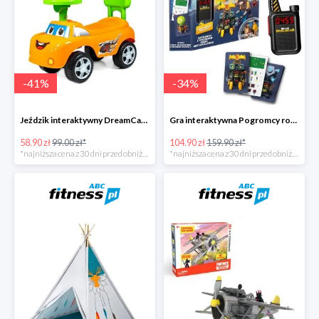
-
41
%
-
34
%
Jeździk interaktywny DreamCar -41%
Gra interaktywna Pogromcy robotów - Misja specjalna -34%
58.90 zł
99.00 zł*
104.90 zł
159.90 zł*
*najniższa cena z 30 dni przed obniżką
*najniższa cena z 30 dni przed obniżką