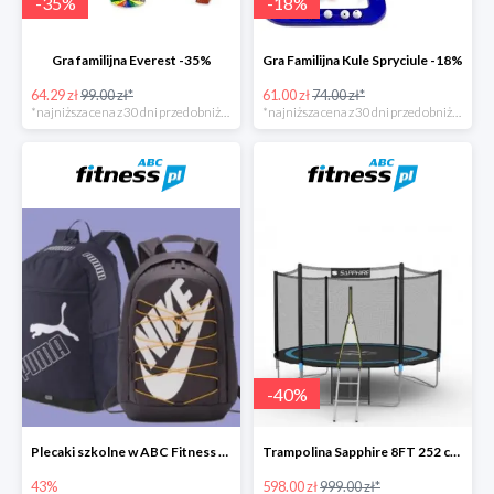
-
35
%
-
18
%
Gra familijna Everest -35%
Gra Familijna Kule Spryciule -18%
64.29 zł
99.00 zł*
61.00 zł
74.00 zł*
*najniższa cena z 30 dni przed obniżką
*najniższa cena z 30 dni przed obniżką
-
40
%
Plecaki szkolne w ABC Fitness -43%
Trampolina Sapphire 8FT 252 cm + drabinka GRATISY
43%
598.00 zł
999.00 zł*