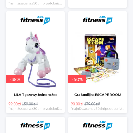
*najniższa cena z 30 dni przed obniżką
-
38
%
-
50
%
LILA Tęczowy Jednorożec
Gra familijna ESCAPE ROOM
99.00 zł
159.00 zł*
90.00 zł
179.00 zł*
*najniższa cena z 30 dni przed obniżką
*najniższa cena z 30 dni przed obniżką