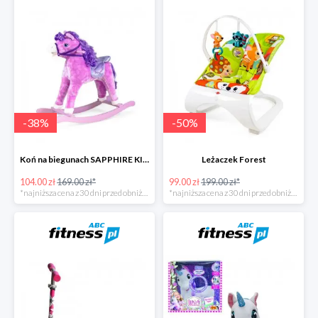
-
38
%
-
50
%
Koń na biegunach SAPPHIRE KIDS
Leżaczek Forest
104.00 zł
169.00 zł*
99.00 zł
199.00 zł*
*najniższa cena z 30 dni przed obniżką
*najniższa cena z 30 dni przed obniżką