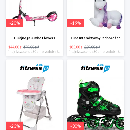
-
20
%
-
19
%
Hulajnoga Jumbo Flowers
Luna Interaktywny Jednorożec
144.00 zł
179.00 zł*
185.00 zł
229.00 zł*
*najniższa cena z 30 dni przed obniżką
*najniższa cena z 30 dni przed obniżką
-
23
%
-
30
%