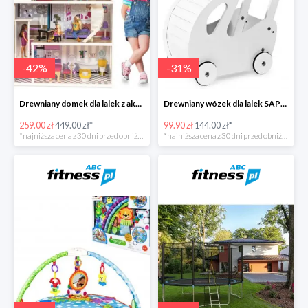
-
42
%
-
31
%
Drewniany domek dla lalek z akcesoriami i światełkami LED
Drewniany wózek dla lalek SAPPHIRE
259.00 zł
449.00 zł*
99.90 zł
144.00 zł*
*najniższa cena z 30 dni przed obniżką
*najniższa cena z 30 dni przed obniżką