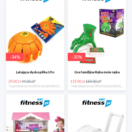
-
34
%
-
30
%
Latająca dyskopiłka Ufo
Gra familijna Ręka mnie nęka
29.00 zł
44.00 zł*
119.00 zł
169.00 zł*
*najniższa cena z 30 dni przed obniżką
*najniższa cena z 30 dni przed obniżką