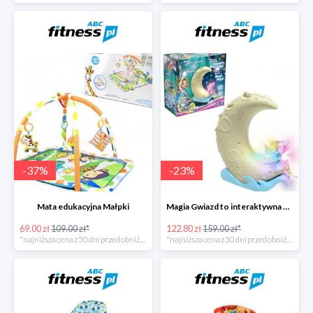
-
37
%
-
23
%
Mata edukacyjna Małpki
Magia Gwiazd to interaktywna gra od Epee
69.00 zł
109.00 zł*
122.80 zł
159.00 zł*
*najniższa cena z 30 dni przed obniżką
*najniższa cena z 30 dni przed obniżką