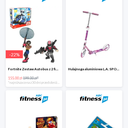
-
22
%
Fortnite Zestaw Autobus z 2 figurkami i 4 akcesoriami -22%
Hulajnoga aluminiowa L.A. SPORTS CITY 13860LRG ze stopką -27%
155.00 zł
199.00 zł*
*najniższa cena z 30 dni przed obniżką