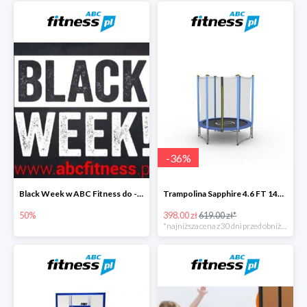
-
36
%
Black Week w ABC Fitness do -50%
Trampolina Sapphire 4.6 FT 140 cm
50%
398.00 zł
619.00 zł*
*najniższa cena z 30 dni przed obniżką