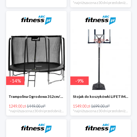
*najniższa cena z 30 dni przed obniżką
-
14
%
-
9
%
Trampolina Ogrodowa 312cm/10FT Czarna z Wewnętrzną Siatką
Stojak do koszykówki LIFETIME BOSTON 90001
1249.00 zł
1449.00 zł*
1549.00 zł
1699.00 zł*
*najniższa cena z 30 dni przed obniżką
*najniższa cena z 30 dni przed obniżką