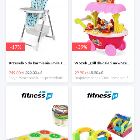
-
17
%
-
39
%
Krzesełko do karmienia Smile Trójkąty
Wózek , grill dla dzieci na wózeczku
249.00 zł
299.00 zł*
29.90 zł
48.90 zł*
*najniższa cena z 30 dni przed obniżką
*najniższa cena z 30 dni przed obniżką