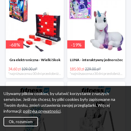
-
68
%
-
19
%
Gra elektroniczna - Wielki Skok
LUNA - interaktywny jednorożec
34.60 zł
109.00 zł*
185.00 zł
229.00 zł*
*najniższa cena z 30 dni przed obniżką
*najniższa cena z 30 dni przed obniżką
Używamy plików cookies, by ułatwić korzystanie z naszych
serwisów. Jeśli nie chcesz, by pliki cookies były zapisywane na
Twoim dysku, zmień ustawienia swojej przeglądarki. Więcej
informacji:
polityka prywatności
.
Ok, rozumiem