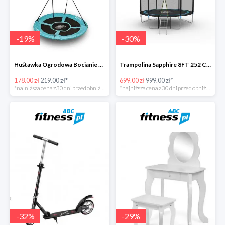
-
19
%
-
30
%
Huśtawka Ogrodowa Bocianie Gniazdo Sapphire -19%
Trampolina Sapphire 8FT 252 Cm + GRATISY -30%
178.00 zł
219.00 zł*
699.00 zł
999.00 zł*
*najniższa cena z 30 dni przed obniżką
*najniższa cena z 30 dni przed obniżką
-
32
%
-
29
%