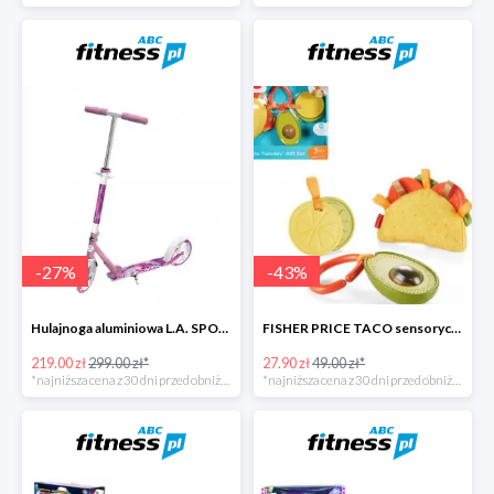
-
27
%
-
43
%
Hulajnoga aluminiowa L.A. SPORTS CITY
FISHER PRICE TACO sensoryczny zestaw zawieszek
219.00 zł
299.00 zł*
27.90 zł
49.00 zł*
*najniższa cena z 30 dni przed obniżką
*najniższa cena z 30 dni przed obniżką