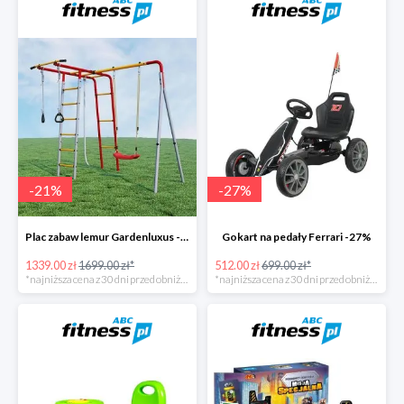
-
21
%
-
27
%
Plac zabaw lemur Gardenluxus -21%
Gokart na pedały Ferrari -27%
1339.00 zł
1699.00 zł*
512.00 zł
699.00 zł*
*najniższa cena z 30 dni przed obniżką
*najniższa cena z 30 dni przed obniżką