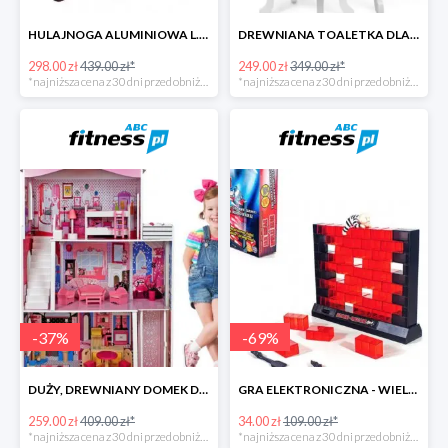
HULAJNOGA ALUMINIOWA L.A. SPORTS SWIFT ZE STOPKĄ -141zł
DREWNIANA TOALETKA DLA DZIEWCZYNKI
298.00 zł
439.00 zł*
249.00 zł
349.00 zł*
*najniższa cena z 30 dni przed obniżką
*najniższa cena z 30 dni przed obniżką
-
37
%
-
69
%
DUŻY, DREWNIANY DOMEK DLA LALEK Z AKCESORIAMI
GRA ELEKTRONICZNA - WIELKI SKOK
259.00 zł
409.00 zł*
34.00 zł
109.00 zł*
*najniższa cena z 30 dni przed obniżką
*najniższa cena z 30 dni przed obniżką