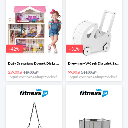
-
42
%
-
31
%
Duży Drewniany Domek Dla Lalek Z Akcesoriami -42%
Drewniany Wózek Dla Lalek Sapphire -31%
259.00 zł
449.00 zł*
99.90 zł
144.00 zł*
*najniższa cena z 30 dni przed obniżką
*najniższa cena z 30 dni przed obniżką