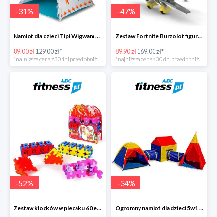
-
31
%
-
47
%
Namiot dla dzieci Tipi Wigwam -31%
Zestaw Fortnite Burzolot figurka -47%
89.00 zł
129.00 zł*
89.90 zł
169.00 zł*
*najniższa cena z 30 dni przed obniżką
*najniższa cena z 30 dni przed obniżką
-
52
%
-
34
%
Zestaw klocków w plecaku 60 elementów -52%
Ogromny namiot dla dzieci 5w1 labirynt -34%