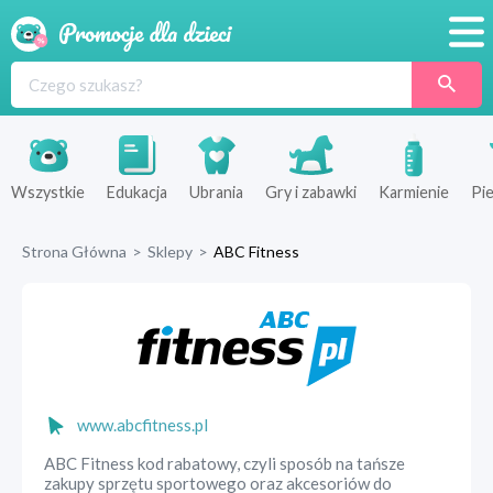
Promocje
Produkty
Sklepy
Wszystkie
Edukacja
Ubrania
Gry i zabawki
Karmienie
Pie
Blog
Strona Główna
>
Sklepy
>
ABC Fitness
Wyprawka
www.abcfitness.pl
ABC Fitness kod rabatowy, czyli sposób na tańsze
zakupy sprzętu sportowego oraz akcesoriów do