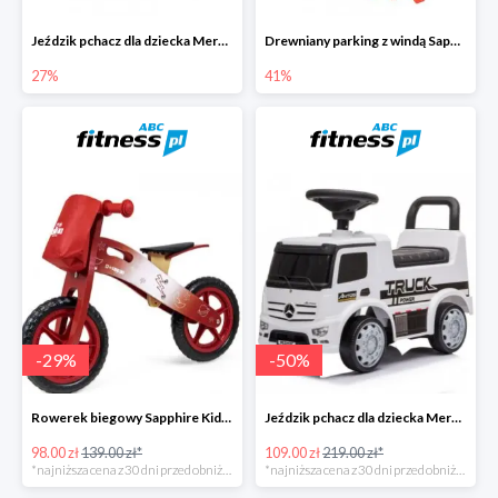
Jeździk pchacz dla dziecka Mercedes Antos Truck -27%
Drewniany parking z windą Sapphire Kids -41%
27%
41%
-
29
%
-
50
%
Rowerek biegowy Sapphire Kids Loopy drewniany - czerwony
Jeździk pchacz dla dziecka Mercedes Antos Truck - biały
98.00 zł
139.00 zł*
109.00 zł
219.00 zł*
*najniższa cena z 30 dni przed obniżką
*najniższa cena z 30 dni przed obniżką