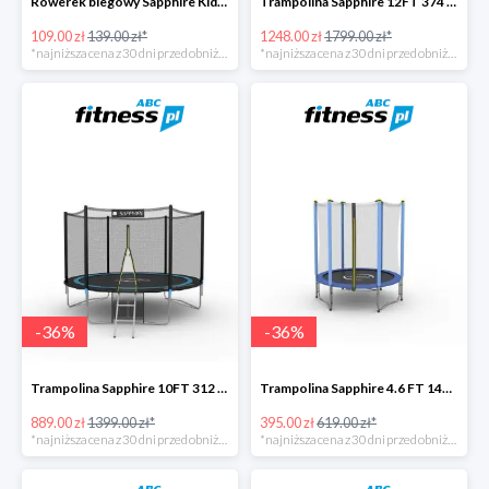
Rowerek biegowy Sapphire Kids Loopy drewniany -22%
Trampolina Sapphire 12FT 374 cm + drabinka GRATISY -31%
109.00 zł
139.00 zł*
1248.00 zł
1799.00 zł*
*najniższa cena z 30 dni przed obniżką
*najniższa cena z 30 dni przed obniżką
-
36
%
-
36
%
Trampolina Sapphire 10FT 312 cm + drabinka GRATISY -36%
Trampolina Sapphire 4.6 FT 140 cm -36%
889.00 zł
1399.00 zł*
395.00 zł
619.00 zł*
*najniższa cena z 30 dni przed obniżką
*najniższa cena z 30 dni przed obniżką