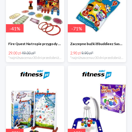
-
41
%
-
71
%
Fire Quest Na tropie przygody -41%
Zaczepne buźki Bbuddieez Saszetka -71%
29.00 zł
49.00 zł*
2.90 zł
9.90 zł*
*najniższa cena z 30 dni przed obniżką
*najniższa cena z 30 dni przed obniżką