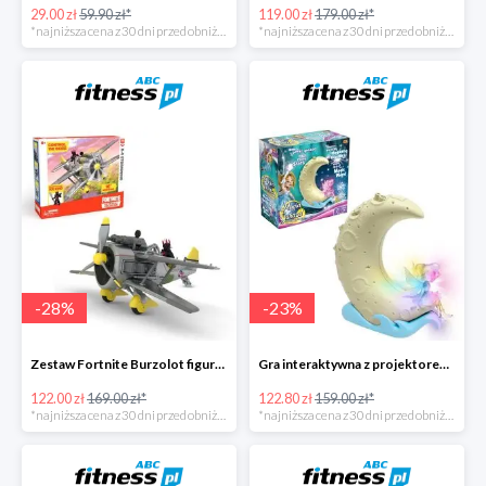
29.00 zł
59.90 zł*
119.00 zł
179.00 zł*
*najniższa cena z 30 dni przed obniżką
*najniższa cena z 30 dni przed obniżką
-
28
%
-
23
%
Zestaw Fortnite Burzolot figurka+2 akcesoria -28%
Gra interaktywna z projektorem Magia Gwiazd -23%
122.00 zł
169.00 zł*
122.80 zł
159.00 zł*
*najniższa cena z 30 dni przed obniżką
*najniższa cena z 30 dni przed obniżką