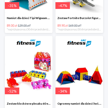
-
31
%
-
47
%
Namiot dla dzieci Tipi Wigwam -31%
Zestaw Fortnite Burzolot figurka -47%
89.00 zł
129.00 zł*
89.90 zł
169.00 zł*
*najniższa cena z 30 dni przed obniżką
*najniższa cena z 30 dni przed obniżką
-
52
%
-
34
%
Zestaw klocków w plecaku 60 elementów -52%
Ogromny namiot dla dzieci 5w1 labirynt -34%