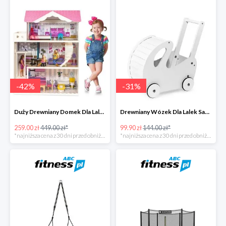
-
42
%
-
31
%
Duży Drewniany Domek Dla Lalek Z Akcesoriami -42%
Drewniany Wózek Dla Lalek Sapphire -31%
259.00 zł
449.00 zł*
99.90 zł
144.00 zł*
*najniższa cena z 30 dni przed obniżką
*najniższa cena z 30 dni przed obniżką