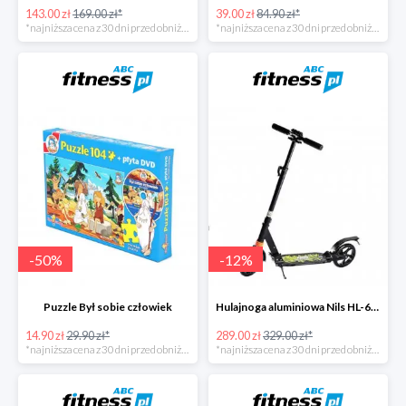
143.00 zł
169.00 zł*
39.00 zł
84.90 zł*
*najniższa cena z 30 dni przed obniżką
*najniższa cena z 30 dni przed obniżką
-
50
%
-
12
%
Puzzle Był sobie człowiek
Hulajnoga aluminiowa Nils HL-688
14.90 zł
29.90 zł*
289.00 zł
329.00 zł*
*najniższa cena z 30 dni przed obniżką
*najniższa cena z 30 dni przed obniżką