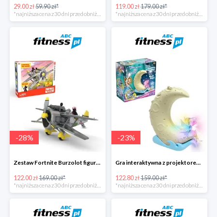
29.00 zł
59.90 zł*
119.00 zł
179.00 zł*
*najniższa cena z 30 dni przed obniżką
*najniższa cena z 30 dni przed obniżką
-
28
%
-
23
%
Zestaw Fortnite Burzolot figurka+2 akcesoria -28%
Gra interaktywna z projektorem Magia Gwiazd -23%
122.00 zł
169.00 zł*
122.80 zł
159.00 zł*
*najniższa cena z 30 dni przed obniżką
*najniższa cena z 30 dni przed obniżką