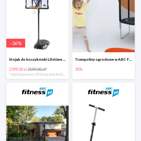
-
36
%
Stojak do koszykówki Lifetime NEW YORK 90000
Trampoliny ogrodowe w ABC Fitness do -30%
1399.00 zł
2199.00 zł*
30%
*najniższa cena z 30 dni przed obniżką