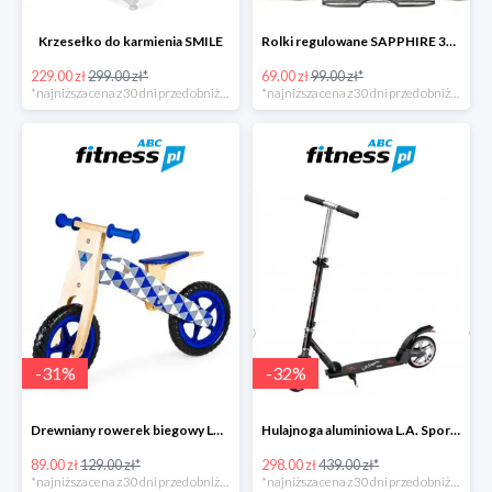
Krzesełko do karmienia SMILE
Rolki regulowane SAPPHIRE 3W1 IQ4
229.00 zł
299.00 zł*
69.00 zł
99.00 zł*
*najniższa cena z 30 dni przed obniżką
*najniższa cena z 30 dni przed obniżką
-
31
%
-
32
%
Drewniany rowerek biegowy Loopy
Hulajnoga aluminiowa L.A. Sports
89.00 zł
129.00 zł*
298.00 zł
439.00 zł*
*najniższa cena z 30 dni przed obniżką
*najniższa cena z 30 dni przed obniżką