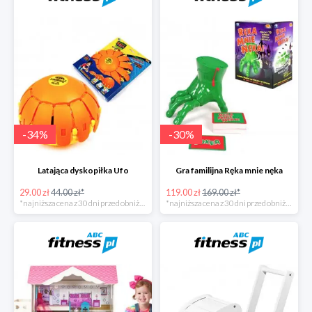
-
34
%
-
30
%
Latająca dyskopiłka Ufo
Gra familijna Ręka mnie nęka
29.00 zł
44.00 zł*
119.00 zł
169.00 zł*
*najniższa cena z 30 dni przed obniżką
*najniższa cena z 30 dni przed obniżką