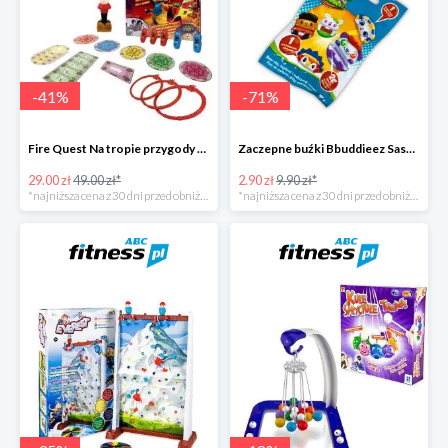
-
41
%
-
71
%
Fire Quest Na tropie przygody -41%
Zaczepne buźki Bbuddieez Saszetka -71%
29.00 zł
49.00 zł*
2.90 zł
9.90 zł*
*najniższa cena z 30 dni przed obniżką
*najniższa cena z 30 dni przed obniżką