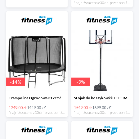
*najniższa cena z 30 dni przed obniżką
-
14
%
-
9
%
Trampolina Ogrodowa 312cm/10FT Czarna z Wewnętrzną Siatką
Stojak do koszykówki LIFETIME BOSTON 90001
1249.00 zł
1449.00 zł*
1549.00 zł
1699.00 zł*
*najniższa cena z 30 dni przed obniżką
*najniższa cena z 30 dni przed obniżką