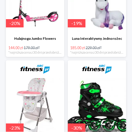
-
20
%
-
19
%
Hulajnoga Jumbo Flowers
Luna Interaktywny Jednorożec
144.00 zł
179.00 zł*
185.00 zł
229.00 zł*
*najniższa cena z 30 dni przed obniżką
*najniższa cena z 30 dni przed obniżką
-
23
%
-
30
%