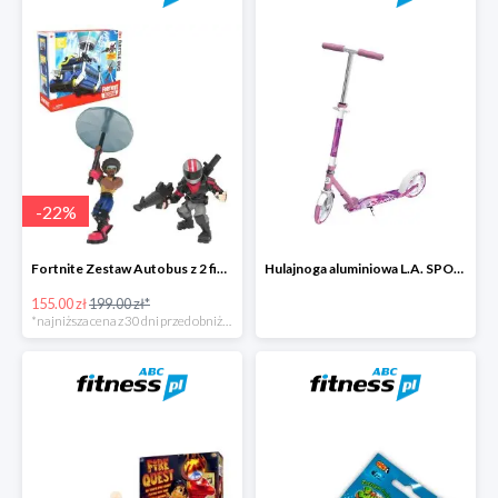
-
22
%
Fortnite Zestaw Autobus z 2 figurkami i 4 akcesoriami -22%
Hulajnoga aluminiowa L.A. SPORTS CITY 13860LRG ze stopką -27%
155.00 zł
199.00 zł*
*najniższa cena z 30 dni przed obniżką