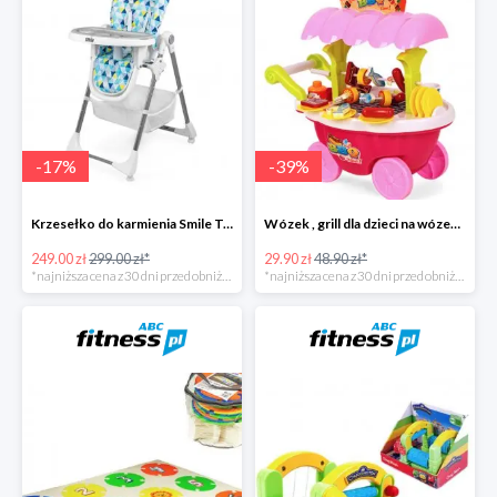
-
17
%
-
39
%
Krzesełko do karmienia Smile Trójkąty
Wózek , grill dla dzieci na wózeczku
249.00 zł
299.00 zł*
29.90 zł
48.90 zł*
*najniższa cena z 30 dni przed obniżką
*najniższa cena z 30 dni przed obniżką