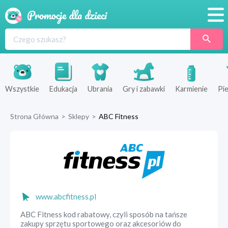
Promocje
Produkty
Sklepy
Wszystkie
Edukacja
Ubrania
Gry i zabawki
Karmienie
Pie
Blog
Strona Główna
>
Sklepy
>
ABC Fitness
Wyprawka
www.abcfitness.pl
ABC Fitness kod rabatowy, czyli sposób na tańsze
zakupy sprzętu sportowego oraz akcesoriów do