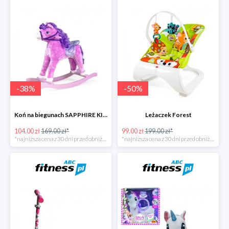
-
38
%
-
50
%
Koń na biegunach SAPPHIRE KIDS
Leżaczek Forest
104.00 zł
169.00 zł*
99.00 zł
199.00 zł*
*najniższa cena z 30 dni przed obniżką
*najniższa cena z 30 dni przed obniżką