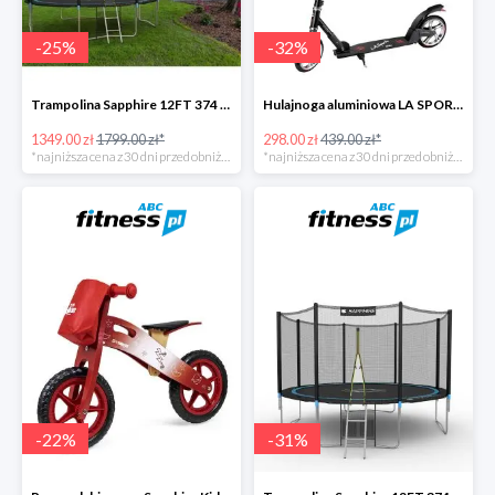
-
25
%
-
32
%
Trampolina Sapphire 12FT 374 cm + drabinka GRATISY
Hulajnoga aluminiowa LA SPORTS Swift -32%
1349.00 zł
1799.00 zł*
298.00 zł
439.00 zł*
*najniższa cena z 30 dni przed obniżką
*najniższa cena z 30 dni przed obniżką
-
22
%
-
31
%