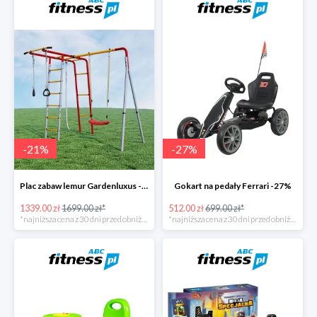
-
21
%
-
27
%
Plac zabaw lemur Gardenluxus -21%
Gokart na pedały Ferrari -27%
1339.00 zł
1699.00 zł*
512.00 zł
699.00 zł*
*najniższa cena z 30 dni przed obniżką
*najniższa cena z 30 dni przed obniżką