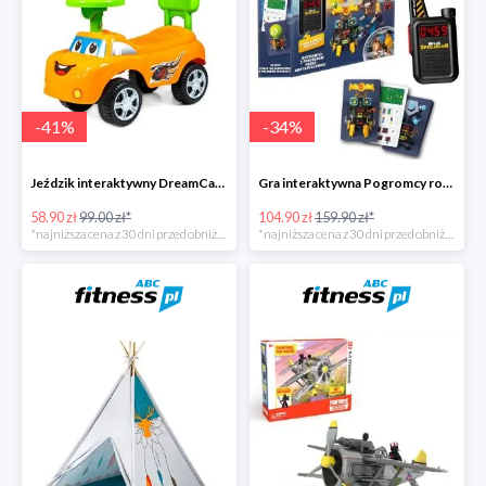
-
41
%
-
34
%
Jeździk interaktywny DreamCar -41%
Gra interaktywna Pogromcy robotów - Misja specjalna -34%
58.90 zł
99.00 zł*
104.90 zł
159.90 zł*
*najniższa cena z 30 dni przed obniżką
*najniższa cena z 30 dni przed obniżką