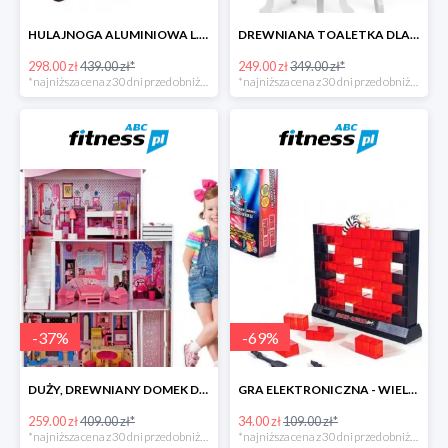
HULAJNOGA ALUMINIOWA L.A. SPORTS SWIFT ZE STOPKĄ -141zł
DREWNIANA TOALETKA DLA DZIEWCZYNKI
298.00 zł
439.00 zł*
249.00 zł
349.00 zł*
*najniższa cena z 30 dni przed obniżką
*najniższa cena z 30 dni przed obniżką
-
37
%
-
69
%
DUŻY, DREWNIANY DOMEK DLA LALEK Z AKCESORIAMI
GRA ELEKTRONICZNA - WIELKI SKOK
259.00 zł
409.00 zł*
34.00 zł
109.00 zł*
*najniższa cena z 30 dni przed obniżką
*najniższa cena z 30 dni przed obniżką