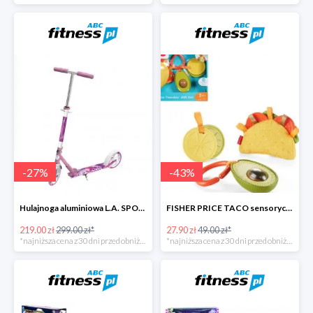
-
27
%
-
43
%
Hulajnoga aluminiowa L.A. SPORTS CITY
FISHER PRICE TACO sensoryczny zestaw zawieszek
219.00 zł
299.00 zł*
27.90 zł
49.00 zł*
*najniższa cena z 30 dni przed obniżką
*najniższa cena z 30 dni przed obniżką