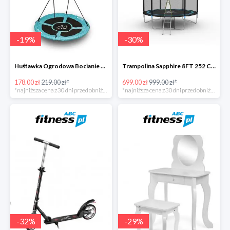
-
19
%
-
30
%
Huśtawka Ogrodowa Bocianie Gniazdo Sapphire -19%
Trampolina Sapphire 8FT 252 Cm + GRATISY -30%
178.00 zł
219.00 zł*
699.00 zł
999.00 zł*
*najniższa cena z 30 dni przed obniżką
*najniższa cena z 30 dni przed obniżką
-
32
%
-
29
%