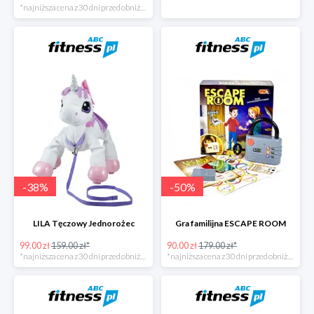
*najniższa cena z 30 dni przed obniżką
-
38
%
-
50
%
LILA Tęczowy Jednorożec
Gra familijna ESCAPE ROOM
99.00 zł
159.00 zł*
90.00 zł
179.00 zł*
*najniższa cena z 30 dni przed obniżką
*najniższa cena z 30 dni przed obniżką