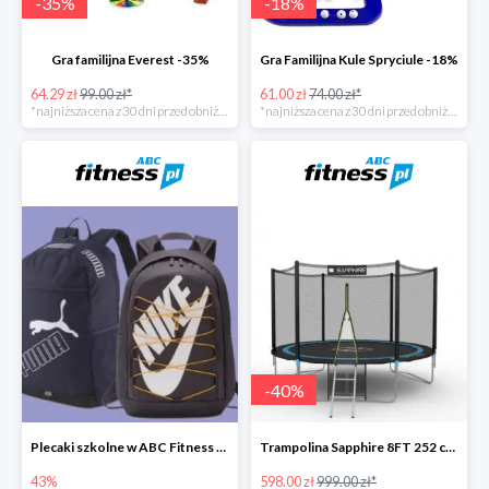
-
35
%
-
18
%
Gra familijna Everest -35%
Gra Familijna Kule Spryciule -18%
64.29 zł
99.00 zł*
61.00 zł
74.00 zł*
*najniższa cena z 30 dni przed obniżką
*najniższa cena z 30 dni przed obniżką
-
40
%
Plecaki szkolne w ABC Fitness -43%
Trampolina Sapphire 8FT 252 cm + drabinka GRATISY
43%
598.00 zł
999.00 zł*