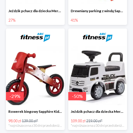
Jeździk pchacz dla dziecka Mercedes Antos Truck -27%
Drewniany parking z windą Sapphire Kids -41%
27%
41%
-
29
%
-
50
%
Rowerek biegowy Sapphire Kids Loopy drewniany - czerwony
Jeździk pchacz dla dziecka Mercedes Antos Truck - biały
98.00 zł
139.00 zł*
109.00 zł
219.00 zł*
*najniższa cena z 30 dni przed obniżką
*najniższa cena z 30 dni przed obniżką