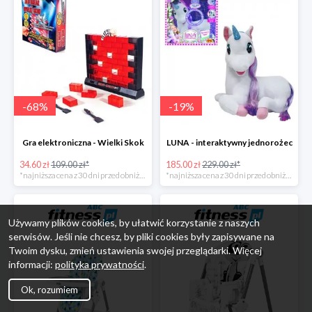
-
68
%
-
19
%
Gra elektroniczna - Wielki Skok
LUNA - interaktywny jednorożec
34.60 zł
109.00 zł*
185.00 zł
229.00 zł*
*najniższa cena z 30 dni przed obniżką
*najniższa cena z 30 dni przed obniżką
Używamy plików cookies, by ułatwić korzystanie z naszych
serwisów. Jeśli nie chcesz, by pliki cookies były zapisywane na
Twoim dysku, zmień ustawienia swojej przeglądarki. Więcej
informacji:
polityka prywatności
.
Ok, rozumiem