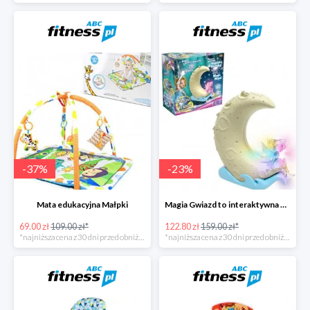
-
37
%
-
23
%
Mata edukacyjna Małpki
Magia Gwiazd to interaktywna gra od Epee
69.00 zł
109.00 zł*
122.80 zł
159.00 zł*
*najniższa cena z 30 dni przed obniżką
*najniższa cena z 30 dni przed obniżką