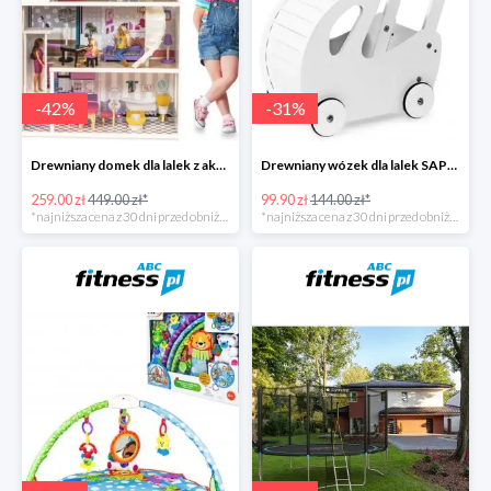
-
42
%
-
31
%
Drewniany domek dla lalek z akcesoriami i światełkami LED
Drewniany wózek dla lalek SAPPHIRE
259.00 zł
449.00 zł*
99.90 zł
144.00 zł*
*najniższa cena z 30 dni przed obniżką
*najniższa cena z 30 dni przed obniżką