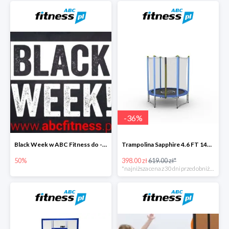
-
36
%
Black Week w ABC Fitness do -50%
Trampolina Sapphire 4.6 FT 140 cm
50%
398.00 zł
619.00 zł*
*najniższa cena z 30 dni przed obniżką