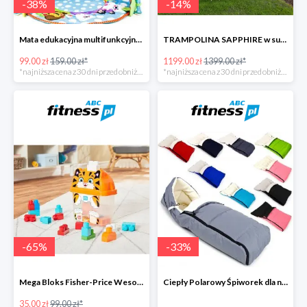
-
38
%
-
14
%
Mata edukacyjna multifunkcyjna z muzyką
TRAMPOLINA SAPPHIRE w super cenie
99.00 zł
159.00 zł*
1199.00 zł
1399.00 zł*
*najniższa cena z 30 dni przed obniżką
*najniższa cena z 30 dni przed obniżką
-
65
%
-
33
%
Mega Bloks Fisher-Price Wesoły Tygrysek
Ciepły Polarowy Śpiworek dla niemowląt
35.00 zł
99.00 zł*