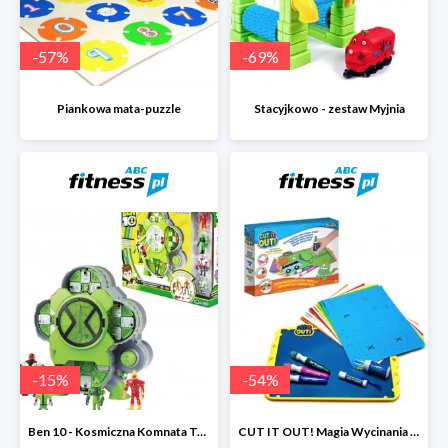
-
57
%
-
69
%
Piankowa mata-puzzle
Stacyjkowo - zestaw Myjnia
-
15
%
-
54
%
Ben 10 - Kosmiczna Komnata Transformacji
CUT IT OUT! Magia Wycinania - Zestaw małego projektanta