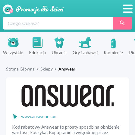
Promocje
Produkty
Sklepy
Wszystkie
Edukacja
Ubrania
Gry i zabawki
Karmienie
Pie
Blog
Strona Główna
>
Sklepy
>
Answear
Wyprawka
www.answear.com
Kod rabatowy Answear to prosty sposób na obniżenie
wartości koszyka! Kupuj taniej i wygodniej przez