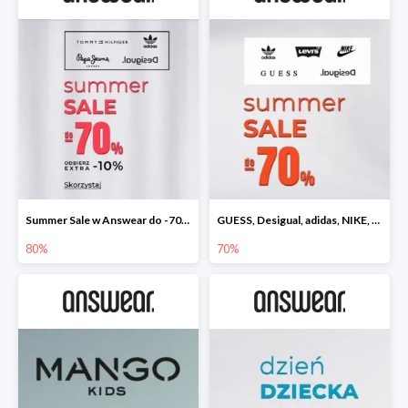
Summer Sale w Answear do -70% + dodatkowe 10% rabatu
GUESS, Desigual, adidas, NIKE, LEVI'S wyprzedaż do -70%
80%
70%