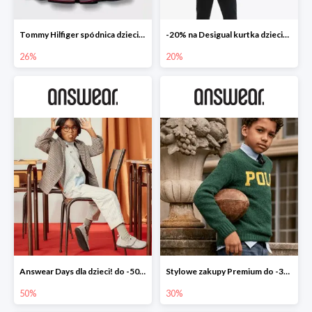
Tommy Hilfiger spódnica dziecięca
-20% na Desigual kurtka dziecięca
26%
20%
Answear Days dla dzieci! do -50%
Stylowe zakupy Premium do -30%
50%
30%