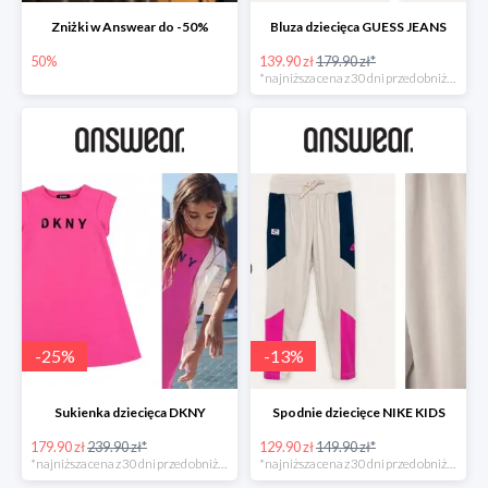
Zniżki w Answear do -50%
Bluza dziecięca GUESS JEANS
50%
139.90 zł
179.90 zł*
*najniższa cena z 30 dni przed obniżką
-
25
%
-
13
%
Sukienka dziecięca DKNY
Spodnie dziecięce NIKE KIDS
179.90 zł
239.90 zł*
129.90 zł
149.90 zł*
*najniższa cena z 30 dni przed obniżką
*najniższa cena z 30 dni przed obniżką