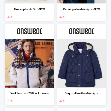
Guess plecak Girl -39%
Reima parka dziecięca -37%
39%
37%
Final Sale do -70% w Answear
Mayoral kurtka dziecięca
70%
32%