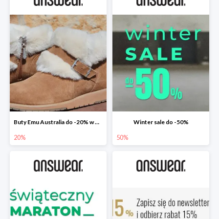
Buty Emu Australia do -20% w Answear
Winter sale do -50%
20%
50%