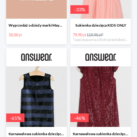
-
33
%
Wyprzedaż odzieży marki Mayoral do -50% w Answear
Sukienka dziecięca KIDS ONLY
50.00 zł
79.90 zł
119.90 zł*
*najniższa cena z 30 dni przed obniżką
-
65
%
-
46
%
Karnawałowa sukienka dziecięca GUESS JEANS
Karnawałowa sukienka dziecięca MANGO KIDS