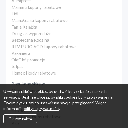
Aliexpress
Mamaiti kupony rabatowe
Lidl
MamaGama kupony rabatowe
Tania Książka
Douglas wyprzedaże
Bezpieczna Rodzina
RTV EURO AGD kupony rabatowe
Pakamera
OleOle! promocje
tołpa.
Home.pl kody rabatowe
Popularne sklepy:
Maylily wyprzedaże
Używamy plików cookies, by ułatwić korzystanie z naszych
I love Milk
serwisów. Jeśli nie chcesz, by pliki cookies były zapisywane na
Twoim dysku, zmień ustawienia swojej przeglądarki. Więcej
Multu wyprzedaże
informacji:
polityka prywatności
.
RTV EURO AGD
nazwa.pl kupony rabatowe
Ok, rozumiem
Plus