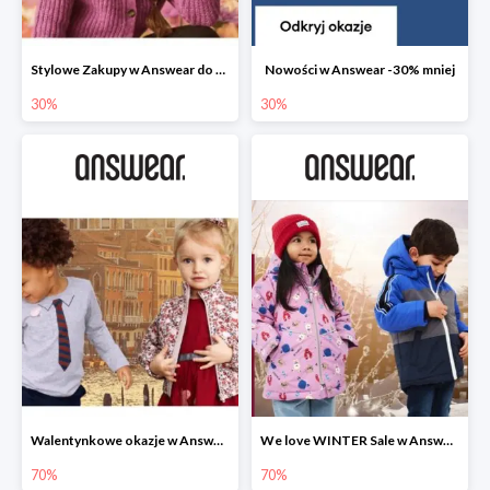
Stylowe Zakupy w Answear do -30%
Nowości w Answear -30% mniej
30%
30%
Walentynkowe okazje w Answear do -70%
We love WINTER Sale w Answear do -70%
70%
70%