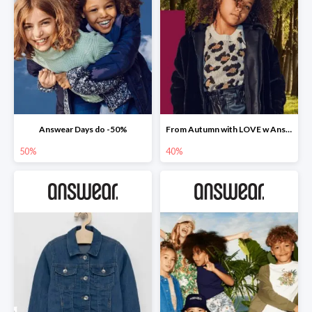
Answear Days do -50%
From Autumn with LOVE w Answear do -40%
50%
40%