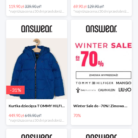
119.90 zł
339.90 zł*
69.90 zł
129.90 zł*
*najniższa cena z 30 dni przed obniżką
*najniższa cena z 30 dni przed obniżką
-
31
%
Kurtka dziecięca TOMMY HILFIGER
Winter Sale do -70%! Zimowa wyprzedaż w Answear!
449.90 zł
649.90 zł*
70%
*najniższa cena z 30 dni przed obniżką