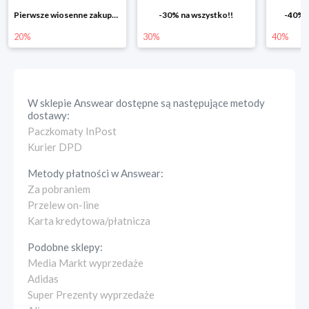
-30% na wszystko!!
-40% na drugą sztukę
Wiosenn
30%
40%
25%
W sklepie
Answear
dostępne są następujące metody
dostawy:
Paczkomaty InPost
Kurier DPD
Metody płatności w
Answear
:
Za pobraniem
Przelew on-line
Karta kredytowa/płatnicza
Podobne sklepy:
Media Markt wyprzedaże
Adidas
Super Prezenty wyprzedaże