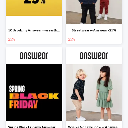
10 Urodziny Answear - wszystko -25%
Streatwear w Answear -25%
25%
25%
Spring Black Friday w Answear do -40%
Wielka Noc zakupów w Answear do -30%