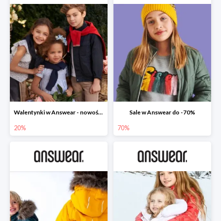
Walentynki w Answear - nowości do -20%
Sale w Answear do -70%
20%
70%