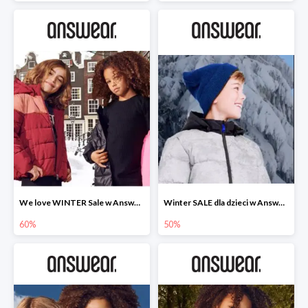
We love WINTER Sale w Answear do -60%
Winter SALE dla dzieci w Answear do -50%
60%
50%