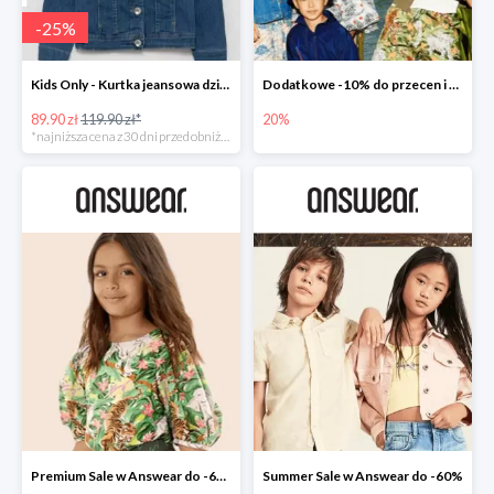
-
25
%
Kids Only - Kurtka jeansowa dziecięca
Dodatkowe -10% do przecen i nowości -20% w Answear
89.90 zł
119.90 zł*
20%
*najniższa cena z 30 dni przed obniżką
Premium Sale w Answear do -60%
Summer Sale w Answear do -60%