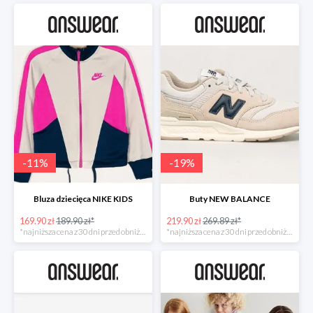
-
11
%
-
19
%
Bluza dziecięca NIKE KIDS
Buty NEW BALANCE
169.90 zł
189.90 zł*
219.90 zł
269.89 zł*
*najniższa cena z 30 dni przed obniżką
*najniższa cena z 30 dni przed obniżką