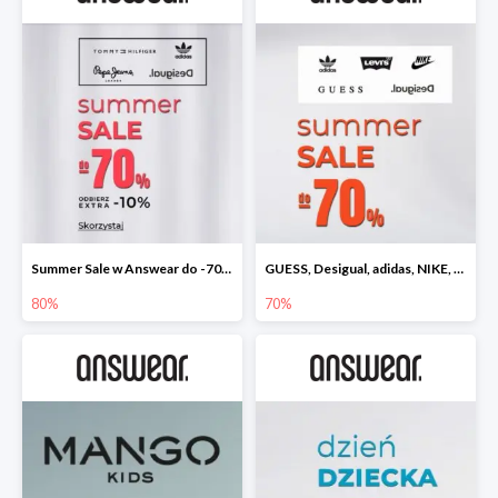
Summer Sale w Answear do -70% + dodatkowe 10% rabatu
GUESS, Desigual, adidas, NIKE, LEVI'S wyprzedaż do -70%
80%
70%