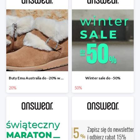
Buty Emu Australia do -20% w Answear
Winter sale do -50%
20%
50%