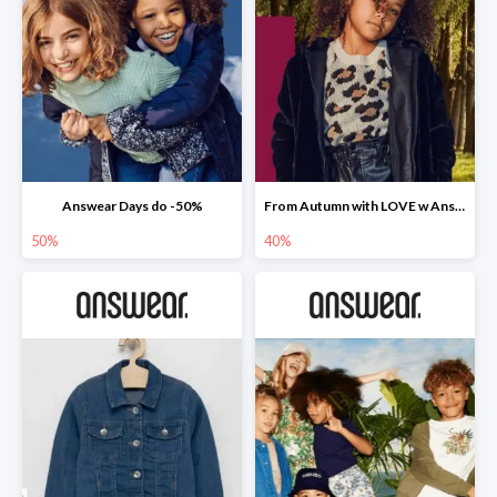
Answear Days do -50%
From Autumn with LOVE w Answear do -40%
50%
40%