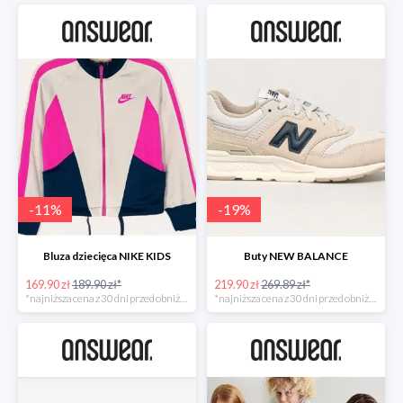
-
11
%
-
19
%
Bluza dziecięca NIKE KIDS
Buty NEW BALANCE
169.90 zł
189.90 zł*
219.90 zł
269.89 zł*
*najniższa cena z 30 dni przed obniżką
*najniższa cena z 30 dni przed obniżką