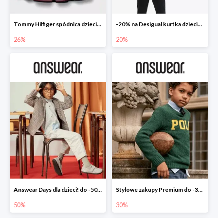
Tommy Hilfiger spódnica dziecięca
-20% na Desigual kurtka dziecięca
26%
20%
Answear Days dla dzieci! do -50%
Stylowe zakupy Premium do -30%
50%
30%