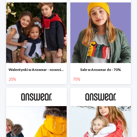
Walentynki w Answear - nowości do -20%
Sale w Answear do -70%
20%
70%