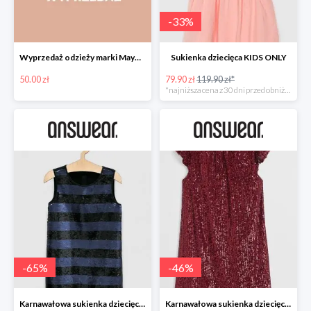
-
33
%
Wyprzedaż odzieży marki Mayoral do -50% w Answear
Sukienka dziecięca KIDS ONLY
50.00 zł
79.90 zł
119.90 zł*
*najniższa cena z 30 dni przed obniżką
-
65
%
-
46
%
Karnawałowa sukienka dziecięca GUESS JEANS
Karnawałowa sukienka dziecięca MANGO KIDS