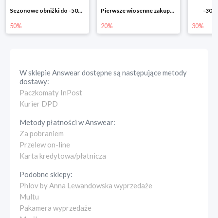
Pierwsze wiosenne zakupy -20%
-30% na wszystko!!
-40% n
20%
30%
40%
W sklepie
Answear
dostępne są następujące metody
dostawy:
Paczkomaty InPost
Kurier DPD
Metody płatności w
Answear
:
Za pobraniem
Przelew on-line
Karta kredytowa/płatnicza
Podobne sklepy:
Phlov by Anna Lewandowska wyprzedaże
Multu
Pakamera wyprzedaże