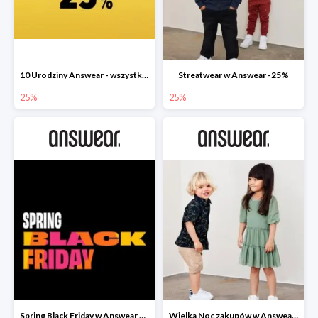
10 Urodziny Answear - wszystko -25%
Streatwear w Answear -25%
25%
25%
Spring Black Friday w Answear do -40%
Wielka Noc zakupów w Answear do -30%