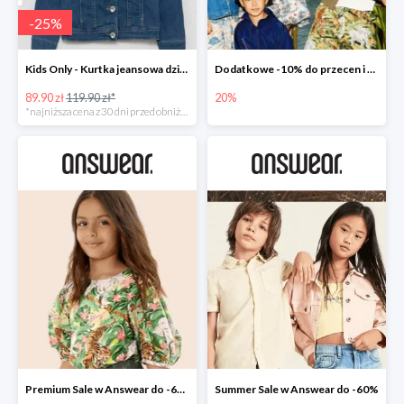
-
25
%
Kids Only - Kurtka jeansowa dziecięca
Dodatkowe -10% do przecen i nowości -20% w Answear
89.90 zł
119.90 zł*
20%
*najniższa cena z 30 dni przed obniżką
Premium Sale w Answear do -60%
Summer Sale w Answear do -60%