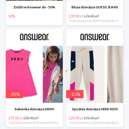
Zniżki w Answear do -50%
Bluza dziecięca GUESS JEANS
50%
139.90 zł
179.90 zł*
*najniższa cena z 30 dni przed obniżką
-
25
%
-
13
%
Sukienka dziecięca DKNY
Spodnie dziecięce NIKE KIDS
179.90 zł
239.90 zł*
129.90 zł
149.90 zł*
*najniższa cena z 30 dni przed obniżką
*najniższa cena z 30 dni przed obniżką