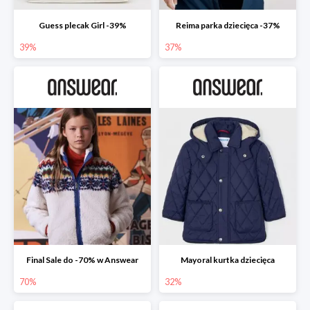
Guess plecak Girl -39%
Reima parka dziecięca -37%
39%
37%
Final Sale do -70% w Answear
Mayoral kurtka dziecięca
70%
32%