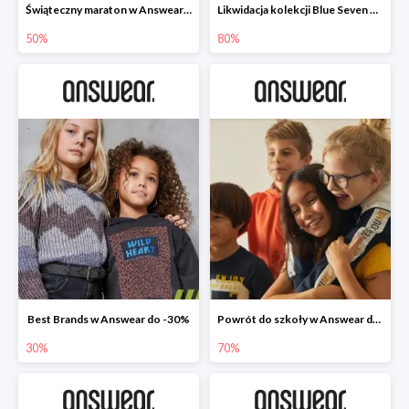
Świąteczny maraton w Answear do -50%
Likwidacja kolekcji Blue Seven w Answear do -80%
50%
80%
Best Brands w Answear do -30%
Powrót do szkoły w Answear do -70%
30%
70%