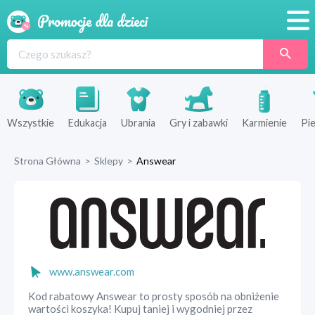
Promocje
Produkty
Sklepy
Wszystkie
Edukacja
Ubrania
Gry i zabawki
Karmienie
Pie
Blog
Strona Główna
>
Sklepy
>
Answear
Wyprawka
www.answear.com
Kod rabatowy Answear to prosty sposób na obniżenie
wartości koszyka! Kupuj taniej i wygodniej przez