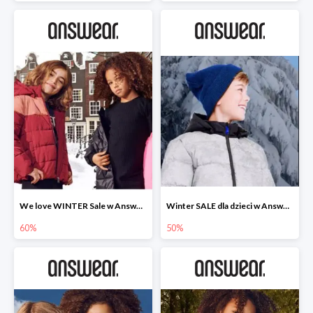
We love WINTER Sale w Answear do -60%
Winter SALE dla dzieci w Answear do -50%
60%
50%