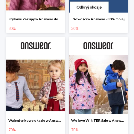
Stylowe Zakupy w Answear do -30%
Nowości w Answear -30% mniej
30%
30%
Walentynkowe okazje w Answear do -70%
We love WINTER Sale w Answear do -70%
70%
70%