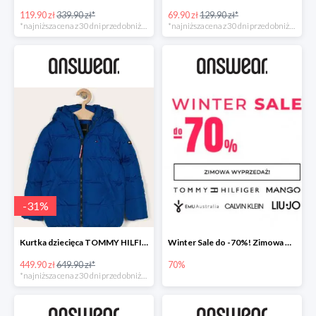
119.90 zł
339.90 zł*
69.90 zł
129.90 zł*
*najniższa cena z 30 dni przed obniżką
*najniższa cena z 30 dni przed obniżką
-
31
%
Kurtka dziecięca TOMMY HILFIGER
Winter Sale do -70%! Zimowa wyprzedaż w Answear!
449.90 zł
649.90 zł*
70%
*najniższa cena z 30 dni przed obniżką