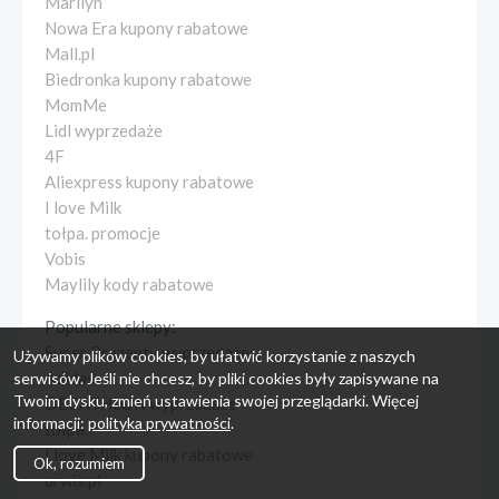
Marilyn
Nowa Era kupony rabatowe
Mall.pl
Biedronka kupony rabatowe
MomMe
Lidl wyprzedaże
4F
Aliexpress kupony rabatowe
I love Milk
tołpa. promocje
Vobis
Maylily kody rabatowe
Popularne sklepy:
Super Prezenty wyprzedaże
Używamy plików cookies, by ułatwić korzystanie z naszych
Adidas
serwisów. Jeśli nie chcesz, by pliki cookies były zapisywane na
Twoim dysku, zmień ustawienia swojej przeglądarki. Więcej
DECATHLON wyprzedaże
informacji:
polityka prywatności
.
tołpa.
I love Milk kupony rabatowe
Ok, rozumiem
urwis.pl