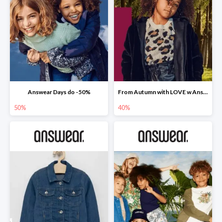
Answear Days do -50%
From Autumn with LOVE w Answear do -40%
50%
40%