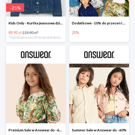
-
25
%
Kids Only - Kurtka jeansowa dziecięca
Dodatkowe -10% do przecen i nowości -20% w Answear
89.90 zł
119.90 zł*
20%
*najniższa cena z 30 dni przed obniżką
Premium Sale w Answear do -60%
Summer Sale w Answear do -60%