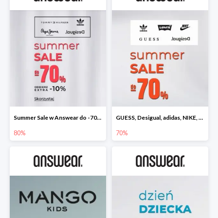
Summer Sale w Answear do -70% + dodatkowe 10% rabatu
GUESS, Desigual, adidas, NIKE, LEVI'S wyprzedaż do -70%
80%
70%