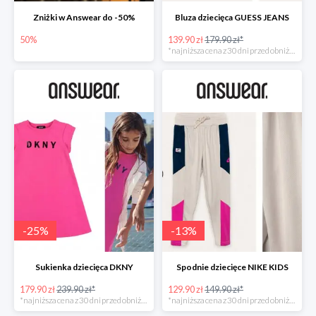
Zniżki w Answear do -50%
Bluza dziecięca GUESS JEANS
50%
139.90 zł
179.90 zł*
*najniższa cena z 30 dni przed obniżką
-
25
%
-
13
%
Sukienka dziecięca DKNY
Spodnie dziecięce NIKE KIDS
179.90 zł
239.90 zł*
129.90 zł
149.90 zł*
*najniższa cena z 30 dni przed obniżką
*najniższa cena z 30 dni przed obniżką