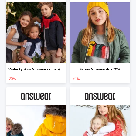
Walentynki w Answear - nowości do -20%
Sale w Answear do -70%
20%
70%