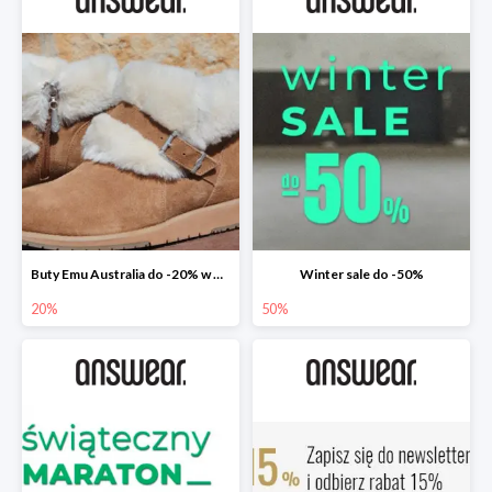
Buty Emu Australia do -20% w Answear
Winter sale do -50%
20%
50%