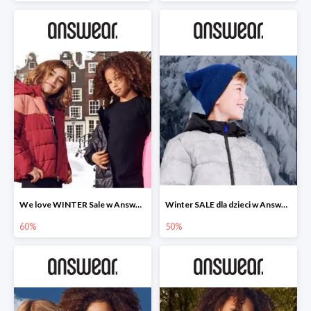
We love WINTER Sale w Answear do -60%
Winter SALE dla dzieci w Answear do -50%
60%
50%