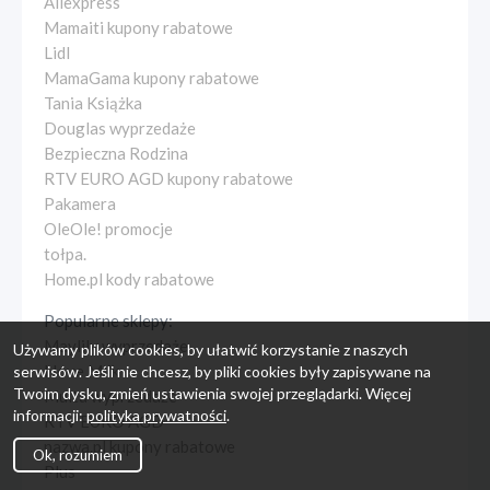
Aliexpress
Mamaiti kupony rabatowe
Lidl
MamaGama kupony rabatowe
Tania Książka
Douglas wyprzedaże
Bezpieczna Rodzina
RTV EURO AGD kupony rabatowe
Pakamera
OleOle! promocje
tołpa.
Home.pl kody rabatowe
Popularne sklepy:
Maylily wyprzedaże
Używamy plików cookies, by ułatwić korzystanie z naszych
I love Milk
serwisów. Jeśli nie chcesz, by pliki cookies były zapisywane na
Twoim dysku, zmień ustawienia swojej przeglądarki. Więcej
Multu wyprzedaże
informacji:
polityka prywatności
.
RTV EURO AGD
nazwa.pl kupony rabatowe
Ok, rozumiem
Plus