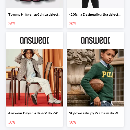
Tommy Hilfiger spódnica dziecięca
-20% na Desigual kurtka dziecięca
26%
20%
Answear Days dla dzieci! do -50%
Stylowe zakupy Premium do -30%
50%
30%