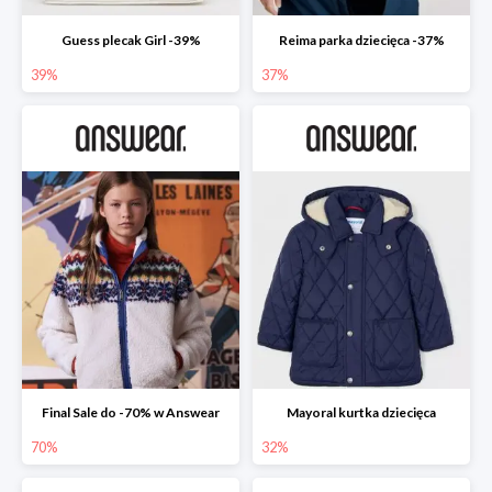
Guess plecak Girl -39%
Reima parka dziecięca -37%
39%
37%
Final Sale do -70% w Answear
Mayoral kurtka dziecięca
70%
32%