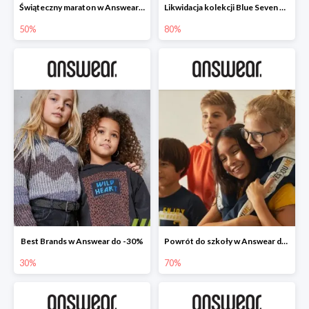
Świąteczny maraton w Answear do -50%
Likwidacja kolekcji Blue Seven w Answear do -80%
50%
80%
Best Brands w Answear do -30%
Powrót do szkoły w Answear do -70%
30%
70%