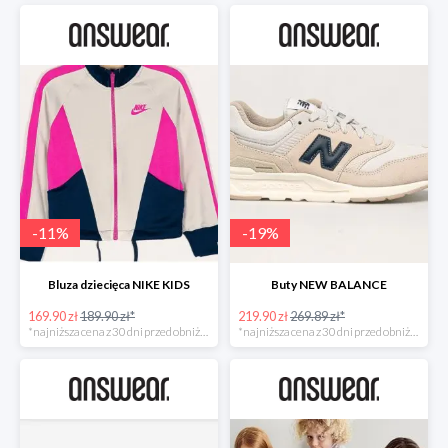
-
11
%
-
19
%
Bluza dziecięca NIKE KIDS
Buty NEW BALANCE
169.90 zł
189.90 zł*
219.90 zł
269.89 zł*
*najniższa cena z 30 dni przed obniżką
*najniższa cena z 30 dni przed obniżką