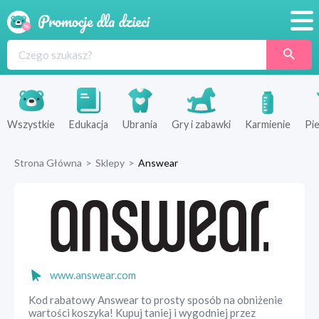
Promocje
Produkty
Sklepy
Wszystkie
Edukacja
Ubrania
Gry i zabawki
Karmienie
Pie
Blog
Strona Główna
>
Sklepy
>
Answear
Wyprawka
www.answear.com
Kod rabatowy Answear to prosty sposób na obniżenie
wartości koszyka! Kupuj taniej i wygodniej przez