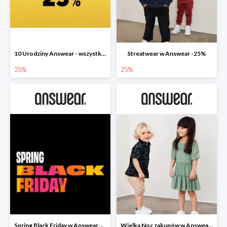
10 Urodziny Answear - wszystko -25%
Streatwear w Answear -25%
25%
25%
Spring Black Friday w Answear do -40%
Wielka Noc zakupów w Answear do -30%