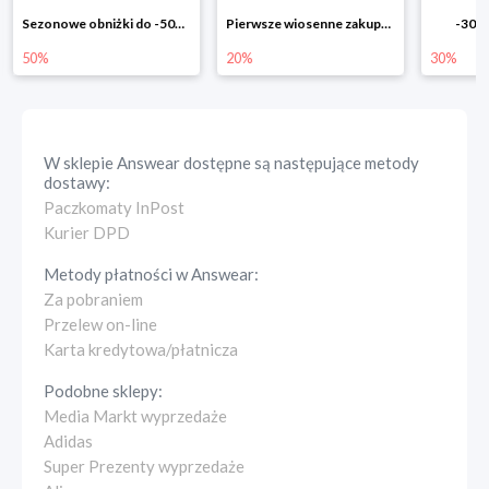
Pierwsze wiosenne zakupy -20%
-30% na wszystko!!
-40% n
20%
30%
40%
W sklepie
Answear
dostępne są następujące metody
dostawy:
Paczkomaty InPost
Kurier DPD
Metody płatności w
Answear
:
Za pobraniem
Przelew on-line
Karta kredytowa/płatnicza
Podobne sklepy:
Media Markt wyprzedaże
Adidas
Super Prezenty wyprzedaże