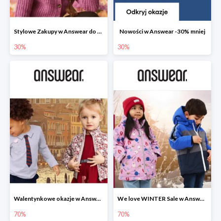
Stylowe Zakupy w Answear do -30%
Nowości w Answear -30% mniej
30%
30%
Walentynkowe okazje w Answear do -70%
We love WINTER Sale w Answear do -70%
70%
70%