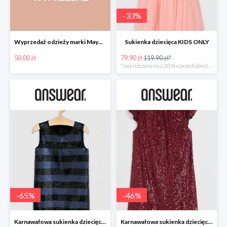
-
33
%
Wyprzedaż odzieży marki Mayoral do -50% w Answear
Sukienka dziecięca KIDS ONLY
50.00 zł
79.90 zł
119.90 zł*
*najniższa cena z 30 dni przed obniżką
-
65
%
-
46
%
Karnawałowa sukienka dziecięca GUESS JEANS
Karnawałowa sukienka dziecięca MANGO KIDS