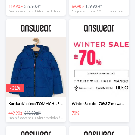
119.90 zł
339.90 zł*
69.90 zł
129.90 zł*
*najniższa cena z 30 dni przed obniżką
*najniższa cena z 30 dni przed obniżką
-
31
%
Kurtka dziecięca TOMMY HILFIGER
Winter Sale do -70%! Zimowa wyprzedaż w Answear!
449.90 zł
649.90 zł*
70%
*najniższa cena z 30 dni przed obniżką