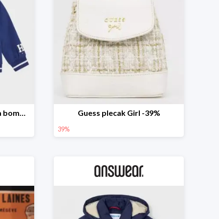
TOMMY HILFIGER Kurtka bomber -30%
Guess plecak Girl -39%
39%