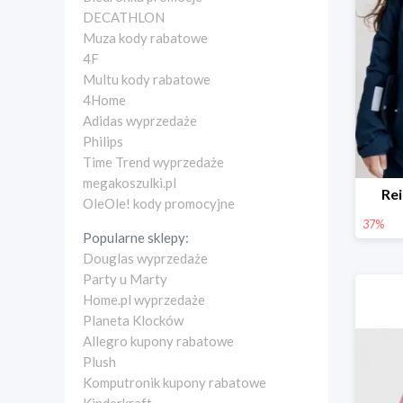
DECATHLON
Muza kody rabatowe
4F
Multu kody rabatowe
4Home
Adidas wyprzedaże
Philips
Time Trend wyprzedaże
megakoszulki.pl
Re
OleOle! kody promocyjne
37%
Popularne sklepy:
Douglas wyprzedaże
Party u Marty
Home.pl wyprzedaże
Planeta Klocków
Allegro kupony rabatowe
Plush
Komputronik kupony rabatowe