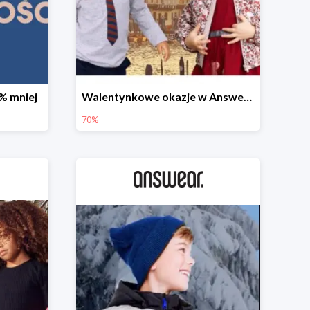
% mniej
Walentynkowe okazje w Answear do -70%
70%