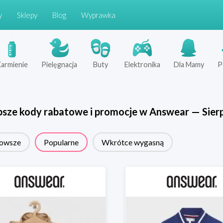
y
Sklepy
Blog
Wyprawka
armienie
Pielęgnacja
Buty
Elektronika
Dla Mamy
P
psze kody rabatowe i promocje w
Answear
—
Sier
owsze
Popularne
Wkrótce wygasną