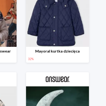
nswear
Mayoral kurtka dziecięca
32%