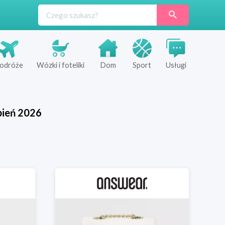
odróże
Wózki i foteliki
Dom
Sport
Usługi
pień
2026