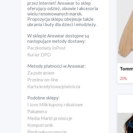
przez internet! Answear to sklep
oferujący odzież, obuwie i akcesoria
wielu renomowanych marek.
Propozycja sklepu obejmuje także
ubrania i buty dla dzieci i młodzieży.
W sklepie
Answear
dostępne są
następujące metody dostawy:
Paczkomaty InPost
Kurier DPD
Metody płatności w
Answear
:
Za pobraniem
20%
Przelew on-line
Karta kredytowa/płatnicza
Podobne sklepy:
I love Milk kupony rabatowe
Pakamera
Media Markt promocje
Komputronik
Biedronka promocje