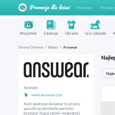
Promocje
Produkt
Wszystkie
Edukacja
Ubrania
Gry i zabawki
K
Strona Główna
>
Sklepy
>
Answear
Najle
Najn
Kontakt:
www.answear.com
Kod rabatowy Answear to prosty
sposób na obniżenie wartości
koszyka! Kupuj taniej i wygodniej