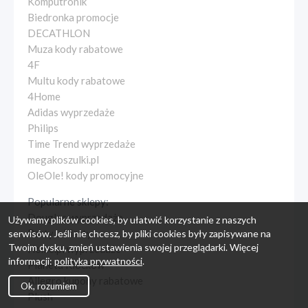
Komputronik
Biedronka promocje
DECATHLON
Muza kody rabatowe
4F
Multu kody rabatowe
4Home
Adidas wyprzedaże
Philips
Time Trend wyprzedaże
megakoszulki.pl
OleOle! kody promocyjne
Popularne sklepy:
Douglas wyprzedaże
Używamy plików cookies, by ułatwić korzystanie z naszych
Party u Marty
serwisów. Jeśli nie chcesz, by pliki cookies były zapisywane na
Twoim dysku, zmień ustawienia swojej przeglądarki. Więcej
Home.pl wyprzedaże
informacji:
polityka prywatności
.
Planeta Klocków
Allegro kupony rabatowe
Ok, rozumiem
Plush