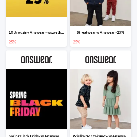
10 Urodziny Answear - wszystko -25%
Streatwear w Answear -25%
25%
25%
Spring Black Friday w Answear do -40%
Wielka Noc zakupów w Answear do -30%