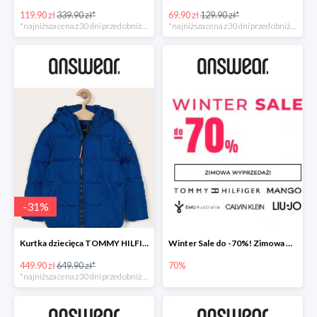
119.90 zł
339.90 zł*
69.90 zł
129.90 zł*
*najniższa cena z 30 dni przed obniżką
*najniższa cena z 30 dni przed obniżką
-
31
%
Kurtka dziecięca TOMMY HILFIGER
Winter Sale do -70%! Zimowa wyprzedaż w Answear!
449.90 zł
649.90 zł*
70%
*najniższa cena z 30 dni przed obniżką