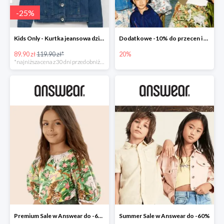
-
25
%
Kids Only - Kurtka jeansowa dziecięca
Dodatkowe -10% do przecen i nowości -20% w Answear
89.90 zł
119.90 zł*
20%
*najniższa cena z 30 dni przed obniżką
Premium Sale w Answear do -60%
Summer Sale w Answear do -60%