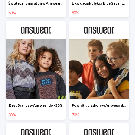
Świąteczny maraton w Answear do -50%
Likwidacja kolekcji Blue Seven w Answear do -80%
50%
80%
Best Brands w Answear do -30%
Powrót do szkoły w Answear do -70%
30%
70%