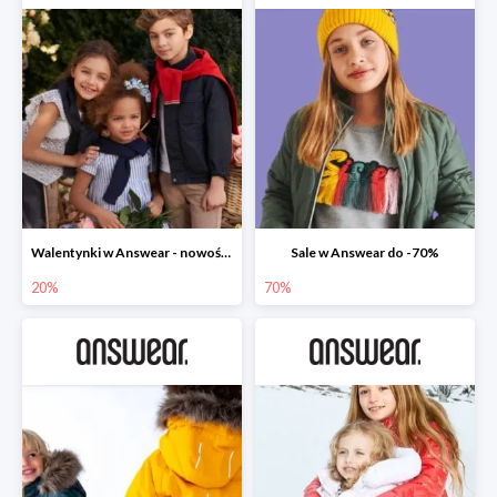
Walentynki w Answear - nowości do -20%
Sale w Answear do -70%
20%
70%