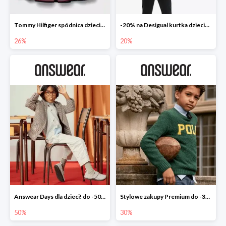
Tommy Hilfiger spódnica dziecięca
-20% na Desigual kurtka dziecięca
26%
20%
Answear Days dla dzieci! do -50%
Stylowe zakupy Premium do -30%
50%
30%