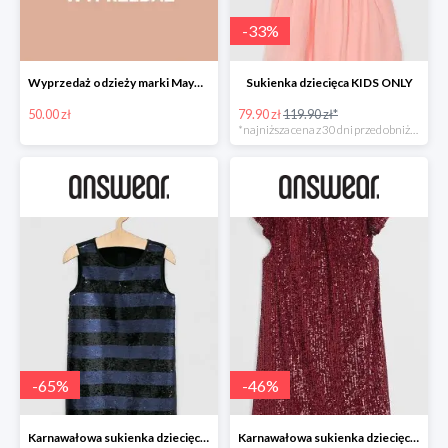
-
33
%
Wyprzedaż odzieży marki Mayoral do -50% w Answear
Sukienka dziecięca KIDS ONLY
50.00 zł
79.90 zł
119.90 zł*
*najniższa cena z 30 dni przed obniżką
-
65
%
-
46
%
Karnawałowa sukienka dziecięca GUESS JEANS
Karnawałowa sukienka dziecięca MANGO KIDS