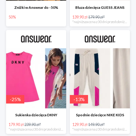
Zniżki w Answear do -50%
Bluza dziecięca GUESS JEANS
50%
139.90 zł
179.90 zł*
*najniższa cena z 30 dni przed obniżką
-
25
%
-
13
%
Sukienka dziecięca DKNY
Spodnie dziecięce NIKE KIDS
179.90 zł
239.90 zł*
129.90 zł
149.90 zł*
*najniższa cena z 30 dni przed obniżką
*najniższa cena z 30 dni przed obniżką