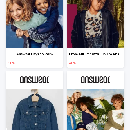
Answear Days do -50%
From Autumn with LOVE w Answear do -40%
50%
40%