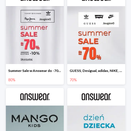
Summer Sale w Answear do -70% + dodatkowe 10% rabatu
GUESS, Desigual, adidas, NIKE, LEVI'S wyprzedaż do -70%
80%
70%