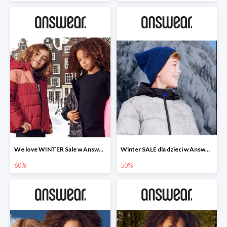
We love WINTER Sale w Answear do -60%
Winter SALE dla dzieci w Answear do -50%
60%
50%