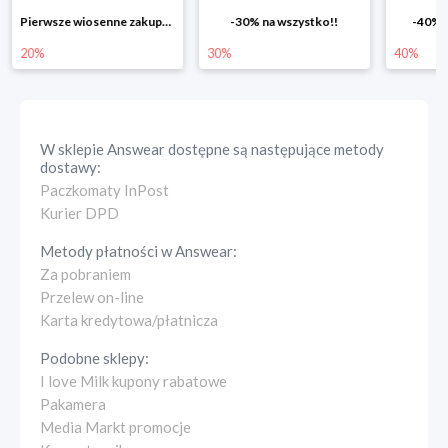
-30% na wszystko!!
-40% na drugą sztukę
Wiosenn
30%
40%
25%
W sklepie
Answear
dostępne są następujące metody
dostawy:
Paczkomaty InPost
Kurier DPD
Metody płatności w
Answear
:
Za pobraniem
Przelew on-line
Karta kredytowa/płatnicza
Podobne sklepy:
I love Milk kupony rabatowe
Pakamera
Media Markt promocje