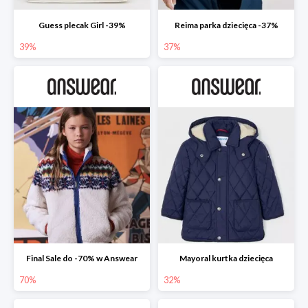
Guess plecak Girl -39%
Reima parka dziecięca -37%
39%
37%
Final Sale do -70% w Answear
Mayoral kurtka dziecięca
70%
32%