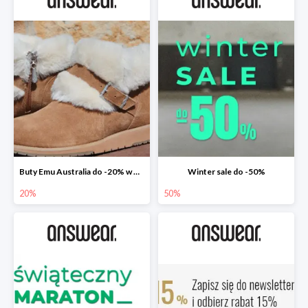
Buty Emu Australia do -20% w Answear
Winter sale do -50%
20%
50%