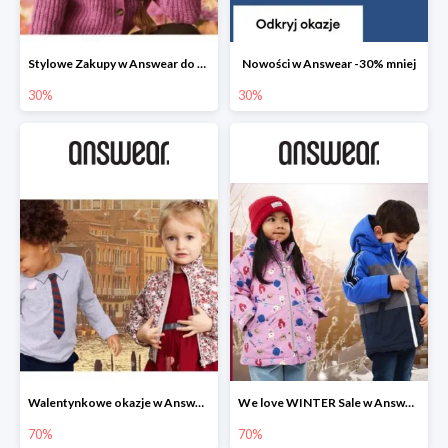
Stylowe Zakupy w Answear do -30%
Nowości w Answear -30% mniej
30%
30%
Walentynkowe okazje w Answear do -70%
We love WINTER Sale w Answear do -70%
70%
70%