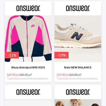
-
11
%
-
19
%
Bluza dziecięca NIKE KIDS
Buty NEW BALANCE
169.90 zł
189.90 zł*
219.90 zł
269.89 zł*
*najniższa cena z 30 dni przed obniżką
*najniższa cena z 30 dni przed obniżką