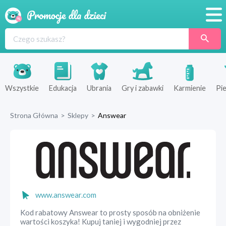
Promocje
Produkty
Sklepy
Wszystkie
Edukacja
Ubrania
Gry i zabawki
Karmienie
Pie
Blog
Strona Główna
>
Sklepy
>
Answear
Wyprawka
www.answear.com
Kod rabatowy Answear to prosty sposób na obniżenie
wartości koszyka! Kupuj taniej i wygodniej przez