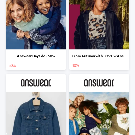
Answear Days do -50%
From Autumn with LOVE w Answear do -40%
50%
40%