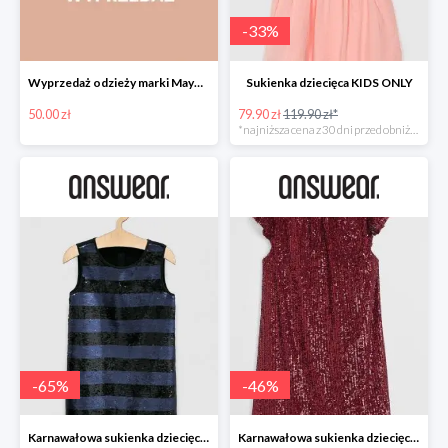
-
33
%
Wyprzedaż odzieży marki Mayoral do -50% w Answear
Sukienka dziecięca KIDS ONLY
50.00 zł
79.90 zł
119.90 zł*
*najniższa cena z 30 dni przed obniżką
-
65
%
-
46
%
Karnawałowa sukienka dziecięca GUESS JEANS
Karnawałowa sukienka dziecięca MANGO KIDS