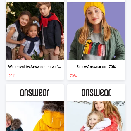
Walentynki w Answear - nowości do -20%
Sale w Answear do -70%
20%
70%