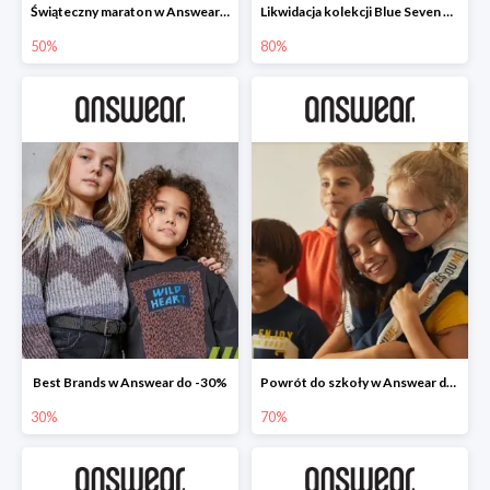
Świąteczny maraton w Answear do -50%
Likwidacja kolekcji Blue Seven w Answear do -80%
50%
80%
Best Brands w Answear do -30%
Powrót do szkoły w Answear do -70%
30%
70%