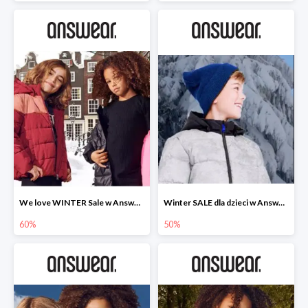
We love WINTER Sale w Answear do -60%
Winter SALE dla dzieci w Answear do -50%
60%
50%