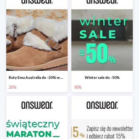
Buty Emu Australia do -20% w Answear
Winter sale do -50%
20%
50%