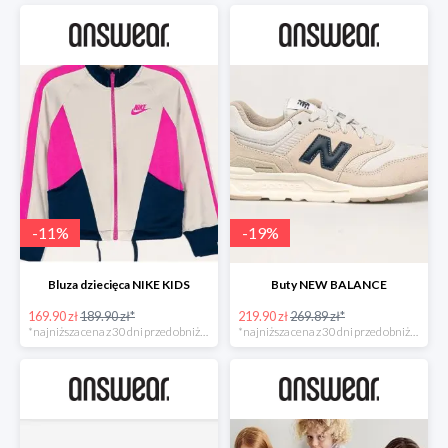
-
11
%
-
19
%
Bluza dziecięca NIKE KIDS
Buty NEW BALANCE
169.90 zł
189.90 zł*
219.90 zł
269.89 zł*
*najniższa cena z 30 dni przed obniżką
*najniższa cena z 30 dni przed obniżką