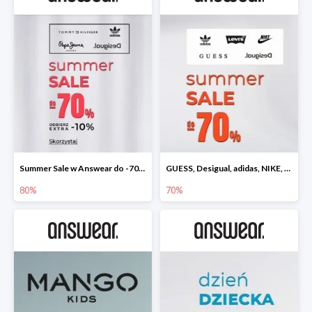
Summer Sale w Answear do -70% + dodatkowe 10% rabatu
GUESS, Desigual, adidas, NIKE, LEVI'S wyprzedaż do -70%
80%
70%