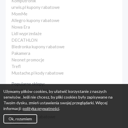
Komputronik
urwis.pl kupony rabatowe
MomMe
Allegro kupony rabatowe
Nowa Era
Lidl wyprzedaże
DECATHLON
Biedronka kupony rabatowe
Pakamera
Neonet promocje
Trefl
Mustache.pl kody rabatowe
Popularne sklepy:
MomMe wyprzedaże
Używamy plików cookies, by ułatwić korzystanie z naszych
OleOle!
serwisów. Jeśli nie chcesz, by pliki cookies były zapisywane na
Twoim dysku, zmień ustawienia swojej przeglądarki. Więcej
Vobis wyprzedaże
informacji:
polityka prywatności
.
Multu
Squla kupony rabatowe
Ok, rozumiem
Mamaiti