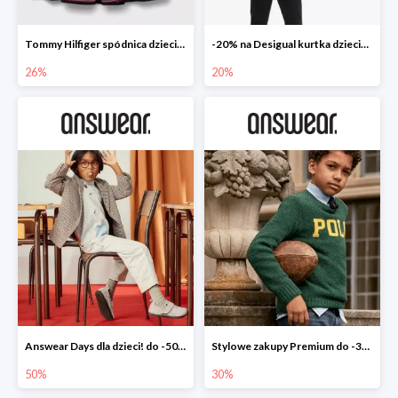
Tommy Hilfiger spódnica dziecięca
-20% na Desigual kurtka dziecięca
26%
20%
Answear Days dla dzieci! do -50%
Stylowe zakupy Premium do -30%
50%
30%