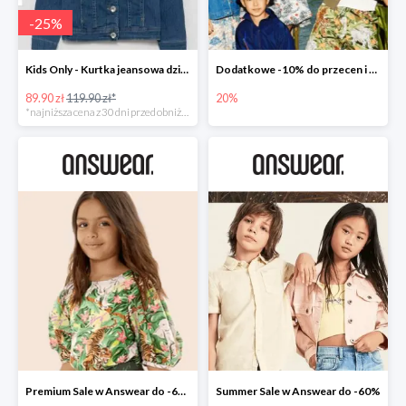
-
25
%
Kids Only - Kurtka jeansowa dziecięca
Dodatkowe -10% do przecen i nowości -20% w Answear
89.90 zł
119.90 zł*
20%
*najniższa cena z 30 dni przed obniżką
Premium Sale w Answear do -60%
Summer Sale w Answear do -60%