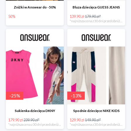
Zniżki w Answear do -50%
Bluza dziecięca GUESS JEANS
50%
139.90 zł
179.90 zł*
*najniższa cena z 30 dni przed obniżką
-
25
%
-
13
%
Sukienka dziecięca DKNY
Spodnie dziecięce NIKE KIDS
179.90 zł
239.90 zł*
129.90 zł
149.90 zł*
*najniższa cena z 30 dni przed obniżką
*najniższa cena z 30 dni przed obniżką