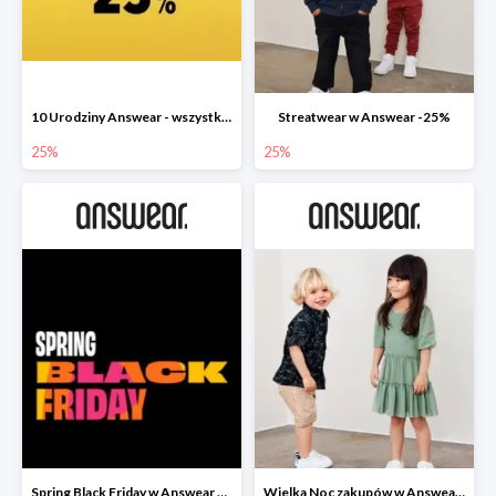
10 Urodziny Answear - wszystko -25%
Streatwear w Answear -25%
25%
25%
Spring Black Friday w Answear do -40%
Wielka Noc zakupów w Answear do -30%