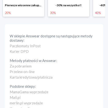
-30% na wszystko!!
-40% na drugą sztukę
Wiosenn
30%
40%
25%
W sklepie
Answear
dostępne są następujące metody
dostawy:
Paczkomaty InPost
Kurier DPD
Metody płatności w
Answear
:
Za pobraniem
Przelew on-line
Karta kredytowa/płatnicza
Podobne sklepy:
MamaGama wyprzedaże
Mall.pl
merlin.pl wyprzedaże