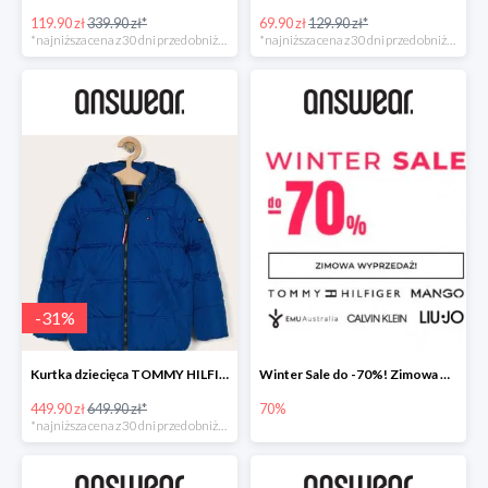
119.90 zł
339.90 zł*
69.90 zł
129.90 zł*
*najniższa cena z 30 dni przed obniżką
*najniższa cena z 30 dni przed obniżką
-
31
%
Kurtka dziecięca TOMMY HILFIGER
Winter Sale do -70%! Zimowa wyprzedaż w Answear!
449.90 zł
649.90 zł*
70%
*najniższa cena z 30 dni przed obniżką