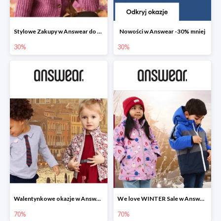
Stylowe Zakupy w Answear do -30%
Nowości w Answear -30% mniej
30%
30%
Walentynkowe okazje w Answear do -70%
We love WINTER Sale w Answear do -70%
70%
70%