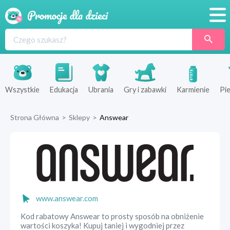
Promocje
Produkty
Sklepy
Wszystkie
Edukacja
Ubrania
Gry i zabawki
Karmienie
Pie
Blog
Strona Główna
>
Sklepy
>
Answear
Wyprawka
www.answear.com
Kod rabatowy Answear to prosty sposób na obniżenie
wartości koszyka! Kupuj taniej i wygodniej przez