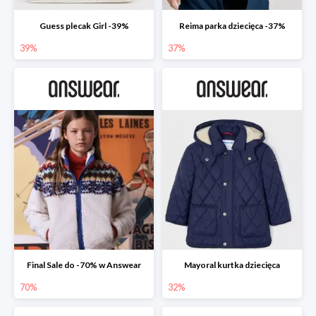
Guess plecak Girl -39%
Reima parka dziecięca -37%
39%
37%
Final Sale do -70% w Answear
Mayoral kurtka dziecięca
70%
32%