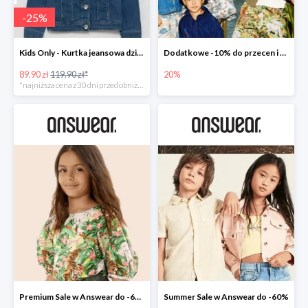
-
25
%
Kids Only - Kurtka jeansowa dziecięca
Dodatkowe -10% do przecen i nowości -20% w Answear
89.90 zł
119.90 zł*
20%
*najniższa cena z 30 dni przed obniżką
Premium Sale w Answear do -60%
Summer Sale w Answear do -60%