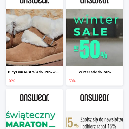
Buty Emu Australia do -20% w Answear
Winter sale do -50%
20%
50%