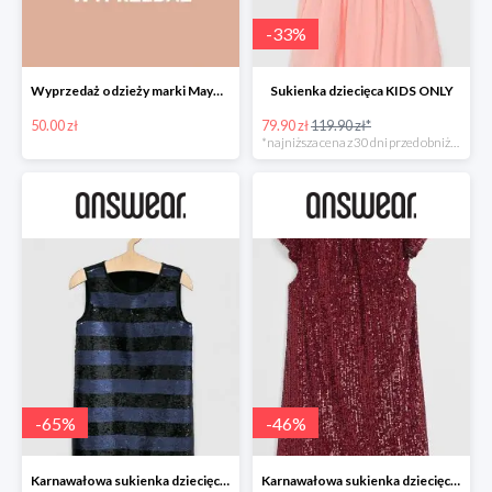
-
33
%
Wyprzedaż odzieży marki Mayoral do -50% w Answear
Sukienka dziecięca KIDS ONLY
50.00 zł
79.90 zł
119.90 zł*
*najniższa cena z 30 dni przed obniżką
-
65
%
-
46
%
Karnawałowa sukienka dziecięca GUESS JEANS
Karnawałowa sukienka dziecięca MANGO KIDS