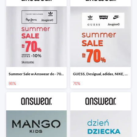
Summer Sale w Answear do -70% + dodatkowe 10% rabatu
GUESS, Desigual, adidas, NIKE, LEVI'S wyprzedaż do -70%
80%
70%