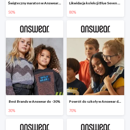
Świąteczny maraton w Answear do -50%
Likwidacja kolekcji Blue Seven w Answear do -80%
50%
80%
Best Brands w Answear do -30%
Powrót do szkoły w Answear do -70%
30%
70%