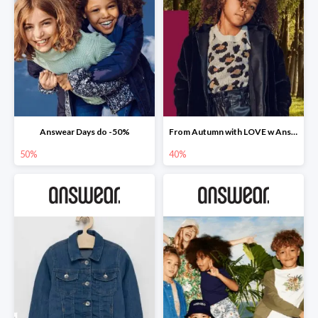
Answear Days do -50%
From Autumn with LOVE w Answear do -40%
50%
40%