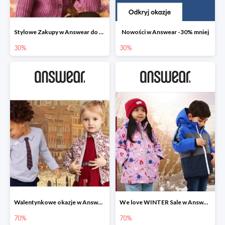
Stylowe Zakupy w Answear do -30%
Nowości w Answear -30% mniej
30%
30%
Walentynkowe okazje w Answear do -70%
We love WINTER Sale w Answear do -70%
70%
70%