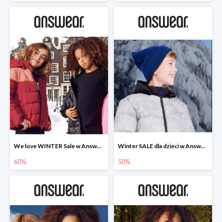
We love WINTER Sale w Answear do -60%
Winter SALE dla dzieci w Answear do -50%
60%
50%