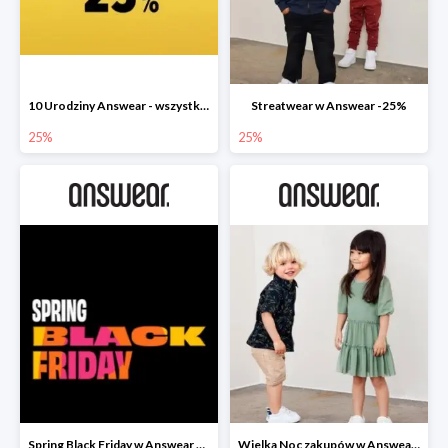
10 Urodziny Answear - wszystko -25%
Streatwear w Answear -25%
25%
25%
Spring Black Friday w Answear do -40%
Wielka Noc zakupów w Answear do -30%