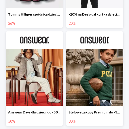
Tommy Hilfiger spódnica dziecięca
-20% na Desigual kurtka dziecięca
26%
20%
Answear Days dla dzieci! do -50%
Stylowe zakupy Premium do -30%
50%
30%