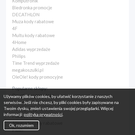
Komputronik
Biedronka promocje
DECATHLON
Muza kody rabatowe
4F
Multu kody rabatowe
4Home
Adidas wyprzedaże
Philips
Time Trend wyprzedaże
megakoszulki.pl
OleOle! kody promocyjne
Popularne sklepy:
Douglas wyprzedaże
Używamy plików cookies, by ułatwić korzystanie z naszych
Party u Marty
serwisów. Jeśli nie chcesz, by pliki cookies były zapisywane na
Twoim dysku, zmień ustawienia swojej przeglądarki. Więcej
Home.pl wyprzedaże
informacji:
polityka prywatności
.
Planeta Klocków
Allegro kupony rabatowe
Ok, rozumiem
Plush