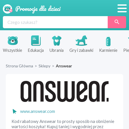
Promocje
Produkty
Sklepy
Wszystkie
Edukacja
Ubrania
Gry i zabawki
Karmienie
Pie
Blog
Strona Główna
>
Sklepy
>
Answear
Wyprawka
www.answear.com
Kod rabatowy Answear to prosty sposób na obniżenie
wartości koszyka! Kupuj taniej i wygodniej przez