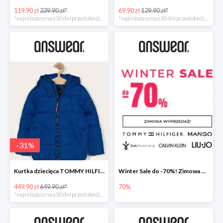
119.90 zł
339.90 zł*
69.90 zł
129.90 zł*
*najniższa cena z 30 dni przed obniżką
*najniższa cena z 30 dni przed obniżką
-
31
%
Kurtka dziecięca TOMMY HILFIGER
Winter Sale do -70%! Zimowa wyprzedaż w Answear!
449.90 zł
649.90 zł*
70%
*najniższa cena z 30 dni przed obniżką