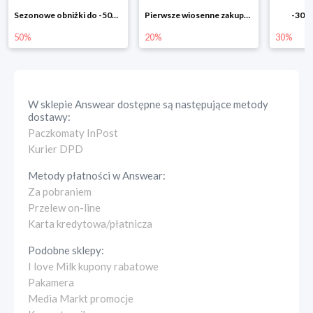
Pierwsze wiosenne zakupy -20%
-30% na wszystko!!
-40% n
20%
30%
40%
W sklepie
Answear
dostępne są następujące metody
dostawy:
Paczkomaty InPost
Kurier DPD
Metody płatności w
Answear
:
Za pobraniem
Przelew on-line
Karta kredytowa/płatnicza
Podobne sklepy:
I love Milk kupony rabatowe
Pakamera
Media Markt promocje