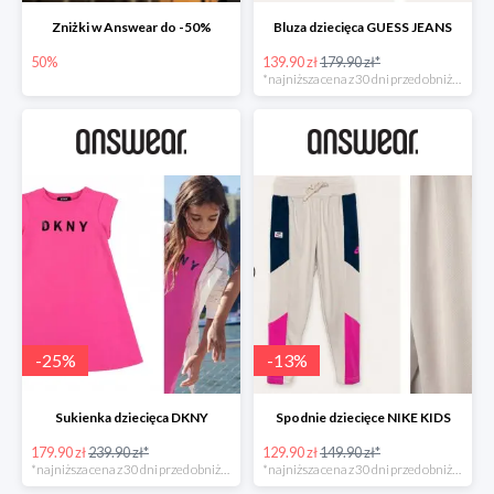
Zniżki w Answear do -50%
Bluza dziecięca GUESS JEANS
50%
139.90 zł
179.90 zł*
*najniższa cena z 30 dni przed obniżką
-
25
%
-
13
%
Sukienka dziecięca DKNY
Spodnie dziecięce NIKE KIDS
179.90 zł
239.90 zł*
129.90 zł
149.90 zł*
*najniższa cena z 30 dni przed obniżką
*najniższa cena z 30 dni przed obniżką