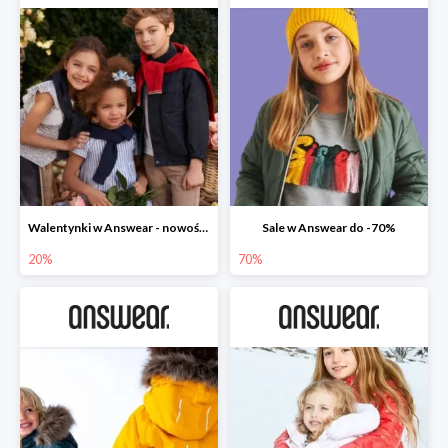
Walentynki w Answear - nowości do -20%
Sale w Answear do -70%
20%
70%