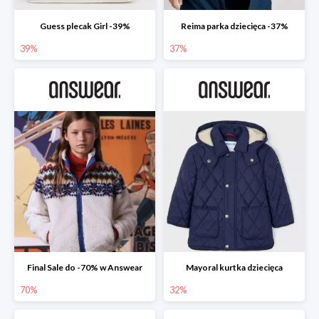
Guess plecak Girl -39%
Reima parka dziecięca -37%
39%
37%
Final Sale do -70% w Answear
Mayoral kurtka dziecięca
70%
32%