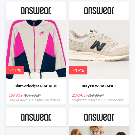
-
11
%
-
19
%
Bluza dziecięca NIKE KIDS
Buty NEW BALANCE
169.90 zł
189.90 zł*
219.90 zł
269.89 zł*
*najniższa cena z 30 dni przed obniżką
*najniższa cena z 30 dni przed obniżką