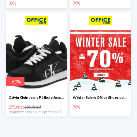
30%
70%
-
60
%
Calvin Klein Jeans Półbuty Josslyn -60%
Winter Sale w Office Shoes do -70%
275.00 zł
689.00 zł*
70%
*najniższa cena z 30 dni przed obniżką