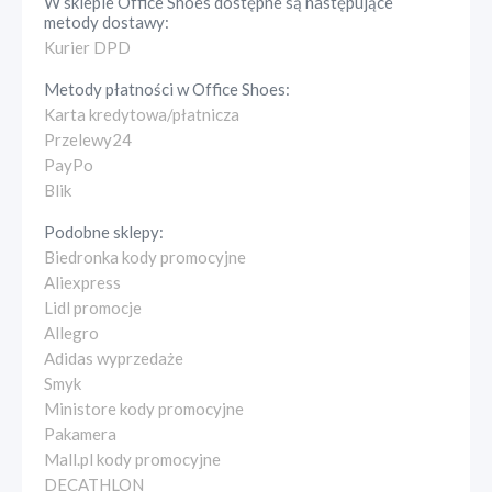
W sklepie
Office Shoes
dostępne są następujące
metody dostawy:
Kurier DPD
Metody płatności w
Office Shoes
:
Karta kredytowa/płatnicza
Przelewy24
PayPo
Blik
Podobne sklepy:
Biedronka kody promocyjne
Aliexpress
Lidl promocje
Allegro
Adidas wyprzedaże
Smyk
Ministore kody promocyjne
Pakamera
Mall.pl kody promocyjne
DECATHLON