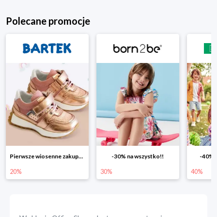
Polecane promocje
Pierwsze wiosenne zakupy -20%
-30% na wszystko!!
-40% n
20%
30%
40%