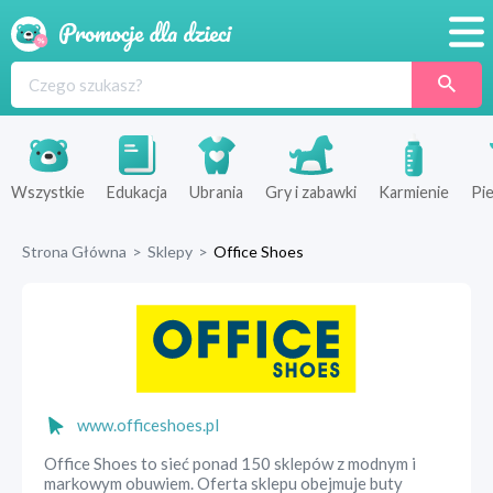
Promocje
Produkty
Sklepy
Wszystkie
Edukacja
Ubrania
Gry i zabawki
Karmienie
Pie
Blog
Strona Główna
>
Sklepy
>
Office Shoes
Wyprawka
www.officeshoes.pl
Office Shoes to sieć ponad 150 sklepów z modnym i
markowym obuwiem. Oferta sklepu obejmuje buty