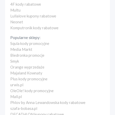
4F kody rabatowe
Multu
Lullalove kupony rabatowe
Neonet
Komputronik kody rabatowe
Popularne sklepy:
Squla kody promocyjne
Media Markt
Biedronka promocje
Smyk
Orange wyprzedaże
Majaland Kownaty
Plus kody promocyjne
urwis.pl
OleOle! kody promocyjne
Mall.pl
Phlov by Anna Lewandowska kody rabatowe
szafa-bobasa.pl
DECATHLON kupony rabatowe