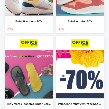
Buty Skechers -20%
Buty Lacoste -30%
20%
30%
Buty marek Ipanema, Rider, Cartago do -30%
Wiosenne rabaty w Office Shoes do -70%