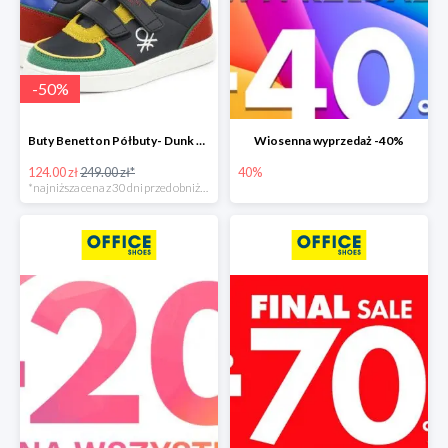
-
50
%
Buty Benetton Półbuty- Dunk Mx
Wiosenna wyprzedaż -40%
124.00 zł
249.00 zł*
40%
*najniższa cena z 30 dni przed obniżką