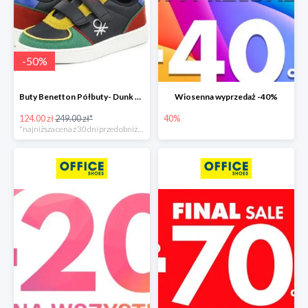
-
50
%
Buty Benetton Półbuty- Dunk Mx
Wiosenna wyprzedaż -40%
124.00 zł
249.00 zł*
40%
*najniższa cena z 30 dni przed obniżką