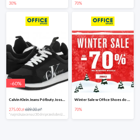
30%
70%
-
60
%
Calvin Klein Jeans Półbuty Josslyn -60%
Winter Sale w Office Shoes do -70%
275.00 zł
689.00 zł*
70%
*najniższa cena z 30 dni przed obniżką