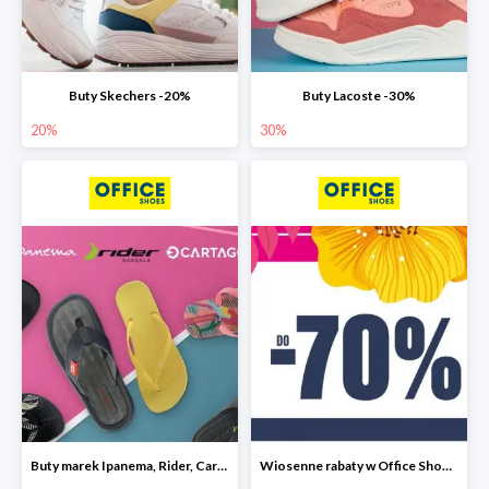
Buty Skechers -20%
Buty Lacoste -30%
20%
30%
Buty marek Ipanema, Rider, Cartago do -30%
Wiosenne rabaty w Office Shoes do -70%