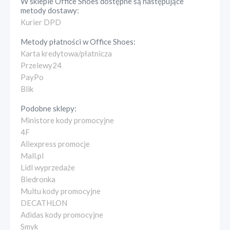
W sklepie
Office Shoes
dostępne są następujące
metody dostawy:
Kurier DPD
Metody płatności w
Office Shoes
:
Karta kredytowa/płatnicza
Przelewy24
PayPo
Blik
Podobne sklepy:
Ministore kody promocyjne
4F
Aliexpress promocje
Mall.pl
Lidl wyprzedaże
Biedronka
Multu kody promocyjne
DECATHLON
Adidas kody promocyjne
Smyk