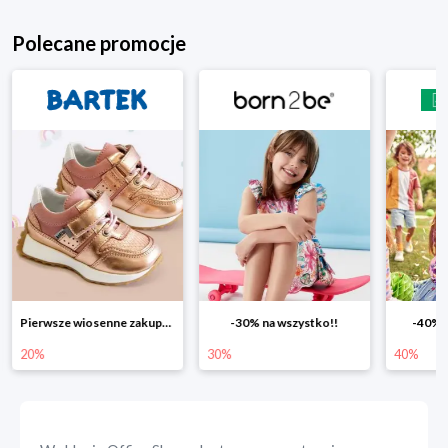
Polecane promocje
Pierwsze wiosenne zakupy -20%
-30% na wszystko!!
-40% n
20%
30%
40%