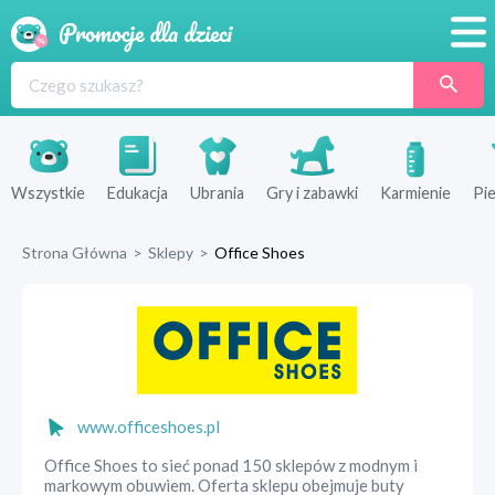
Promocje
Produkty
Sklepy
Wszystkie
Edukacja
Ubrania
Gry i zabawki
Karmienie
Pie
Blog
Strona Główna
>
Sklepy
>
Office Shoes
Wyprawka
www.officeshoes.pl
Office Shoes to sieć ponad 150 sklepów z modnym i
markowym obuwiem. Oferta sklepu obejmuje buty