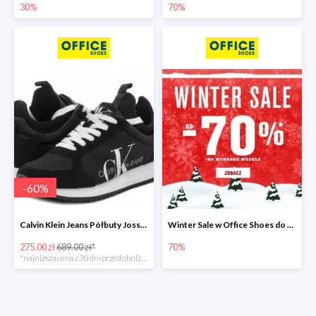
30%
70%
-
60
%
Calvin Klein Jeans Półbuty Josslyn -60%
Winter Sale w Office Shoes do -70%
275.00 zł
689.00 zł*
70%
*najniższa cena z 30 dni przed obniżką