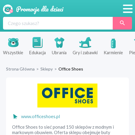
Promocje
Produkty
Sklepy
Wszystkie
Edukacja
Ubrania
Gry i zabawki
Karmienie
Pie
Blog
Strona Główna
>
Sklepy
>
Office Shoes
Wyprawka
www.officeshoes.pl
Office Shoes to sieć ponad 150 sklepów z modnym i
markowym obuwiem. Oferta sklepu obejmuje buty