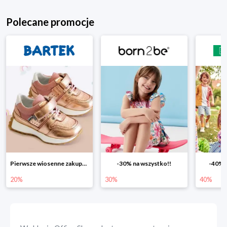
Polecane promocje
Pierwsze wiosenne zakupy -20%
-30% na wszystko!!
-40% n
20%
30%
40%