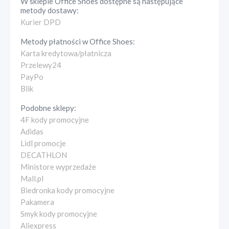
W sklepie
Office Shoes
dostępne są następujące
metody dostawy:
Kurier DPD
Metody płatności w
Office Shoes
:
Karta kredytowa/płatnicza
Przelewy24
PayPo
Blik
Podobne sklepy:
4F kody promocyjne
Adidas
Lidl promocje
DECATHLON
Ministore wyprzedaże
Mall.pl
Biedronka kody promocyjne
Pakamera
Smyk kody promocyjne
Aliexpress