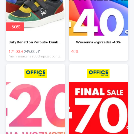
-
50
%
Buty Benetton Półbuty- Dunk Mx
Wiosenna wyprzedaż -40%
124.00 zł
249.00 zł*
40%
*najniższa cena z 30 dni przed obniżką