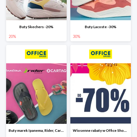
Buty Skechers -20%
Buty Lacoste -30%
20%
30%
Buty marek Ipanema, Rider, Cartago do -30%
Wiosenne rabaty w Office Shoes do -70%