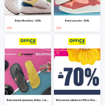
Buty Skechers -20%
Buty Lacoste -30%
20%
30%
Buty marek Ipanema, Rider, Cartago do -30%
Wiosenne rabaty w Office Shoes do -70%