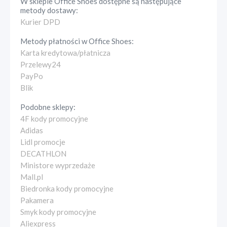
W sklepie
Office Shoes
dostępne są następujące
metody dostawy:
Kurier DPD
Metody płatności w
Office Shoes
:
Karta kredytowa/płatnicza
Przelewy24
PayPo
Blik
Podobne sklepy:
4F kody promocyjne
Adidas
Lidl promocje
DECATHLON
Ministore wyprzedaże
Mall.pl
Biedronka kody promocyjne
Pakamera
Smyk kody promocyjne
Aliexpress