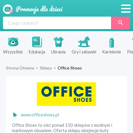
Promocje
Produkty
Sklepy
Wszystkie
Edukacja
Ubrania
Gry i zabawki
Karmienie
Pie
Blog
Strona Główna
>
Sklepy
>
Office Shoes
Wyprawka
www.officeshoes.pl
Office Shoes to sieć ponad 150 sklepów z modnym i
markowym obuwiem. Oferta sklepu obejmuje buty