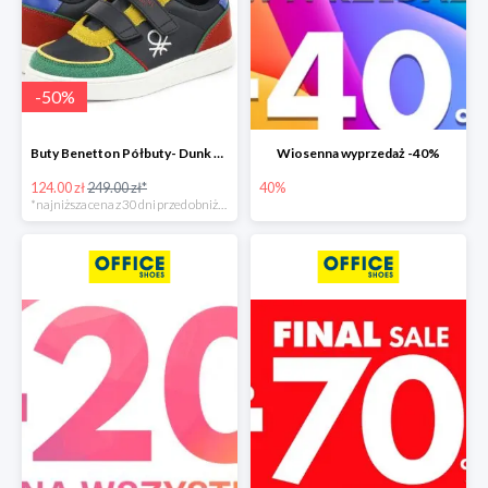
-
50
%
Buty Benetton Półbuty- Dunk Mx
Wiosenna wyprzedaż -40%
124.00 zł
249.00 zł*
40%
*najniższa cena z 30 dni przed obniżką