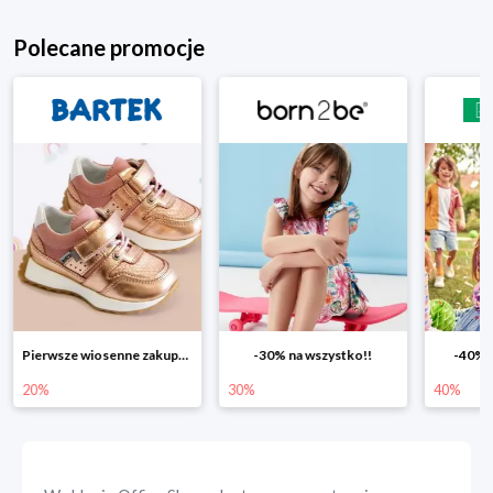
Polecane promocje
Pierwsze wiosenne zakupy -20%
-30% na wszystko!!
-40% n
20%
30%
40%