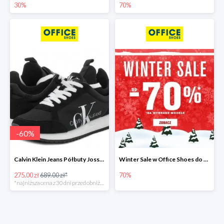
30%
70%
-
60
%
Calvin Klein Jeans Półbuty Josslyn -60%
Winter Sale w Office Shoes do -70%
275.00 zł
689.00 zł*
70%
*najniższa cena z 30 dni przed obniżką