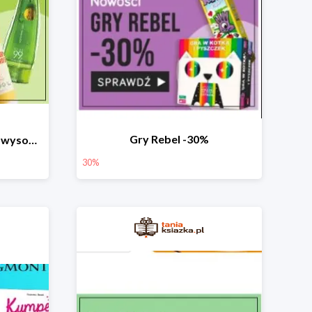
Gry Rebel -30%
☀️☀️Produkty ochronne z wysokim SPF do -50% ☀️☀️
30%