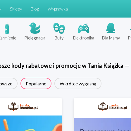
y
Sklepy
Blog
Wyprawka
armienie
Pielęgnacja
Buty
Elektronika
Dla Mamy
P
psze kody rabatowe i promocje w
Tania Książka
—
owsze
Popularne
Wkrótce wygasną