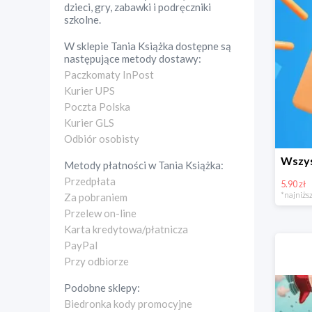
dzieci, gry, zabawki i podręczniki
szkolne.
W sklepie
Tania Książka
dostępne są
następujące metody dostawy:
Paczkomaty InPost
Kurier UPS
Poczta Polska
Kurier GLS
Odbiór osobisty
Metody płatności w
Tania Książka
:
Przedpłata
5.90 zł
*najniższ
Za pobraniem
Przelew on-line
Karta kredytowa/płatnicza
PayPal
Przy odbiorze
Podobne sklepy:
Biedronka kody promocyjne