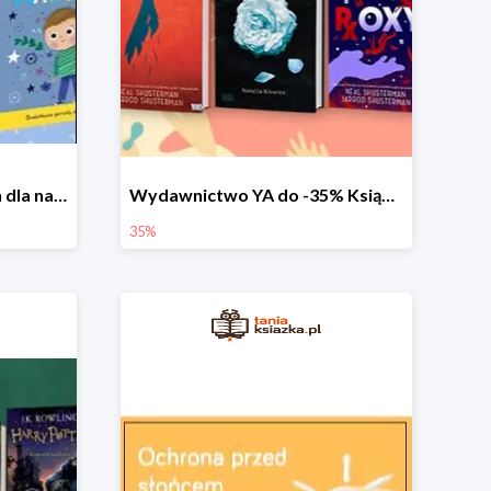
Przewodniki po emocjach dla najmłodszych
Wydawnictwo YA do -35% Książki dla młodzieży
35%