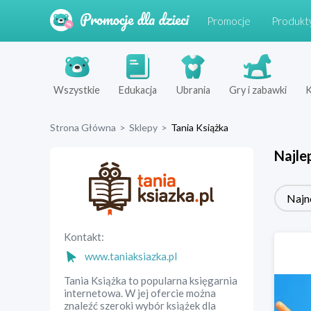
Promocje
Produkt
Wszystkie
Edukacja
Ubrania
Gry i zabawki
K
Strona Główna
>
Sklepy
>
Tania Książka
Najle
Najn
Kontakt:
www.taniaksiazka.pl
Tania Książka to popularna księgarnia
internetowa. W jej ofercie można
znaleźć szeroki wybór książek dla