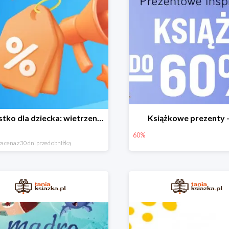
Wszystko dla dziecka: wietrzenie magazynu
Książkowe prezenty 
60%
a cena z 30 dni przed obniżką