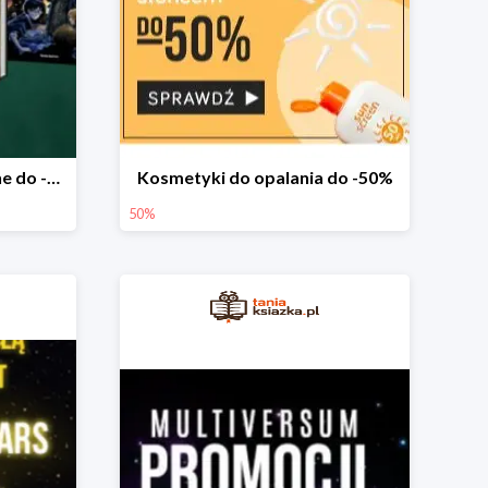
Książki na nagrody szkolne do -75%
Kosmetyki do opalania do -50%
50%