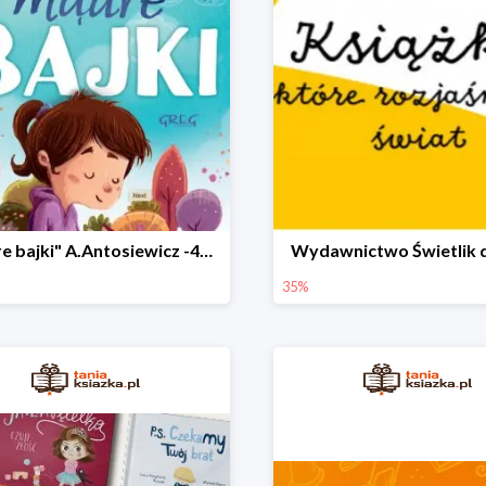
"Mądre bajki" A.Antosiewicz -40%
Wydawnictwo Świetlik 
35%