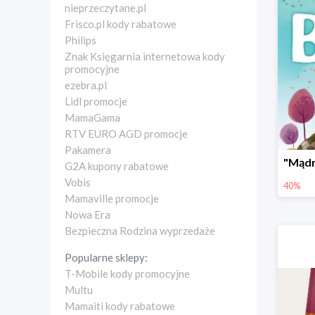
nieprzeczytane.pl
Frisco.pl kody rabatowe
Philips
Znak Księgarnia internetowa kody
promocyjne
ezebra.pl
Lidl promocje
MamaGama
RTV EURO AGD promocje
Pakamera
G2A kupony rabatowe
Vobis
40%
Mamaville promocje
Nowa Era
Bezpieczna Rodzina wyprzedaże
Popularne sklepy:
T-Mobile kody promocyjne
Multu
Mamaiti kody rabatowe