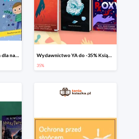
Przewodniki po emocjach dla najmłodszych
Wydawnictwo YA do -35% Książki dla młodzieży
35%