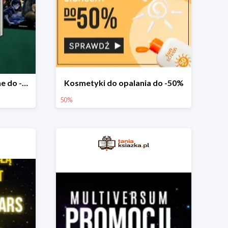
Książki na nagrody szkolne do -75%
Kosmetyki do opalania do -50%
50%