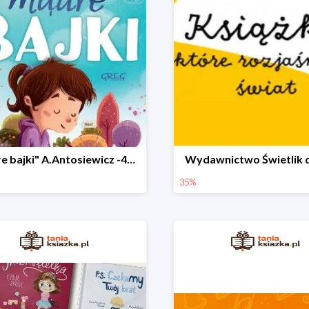
"Mądre bajki" A.Antosiewicz -40%
Wydawnictwo Świetlik 
35%