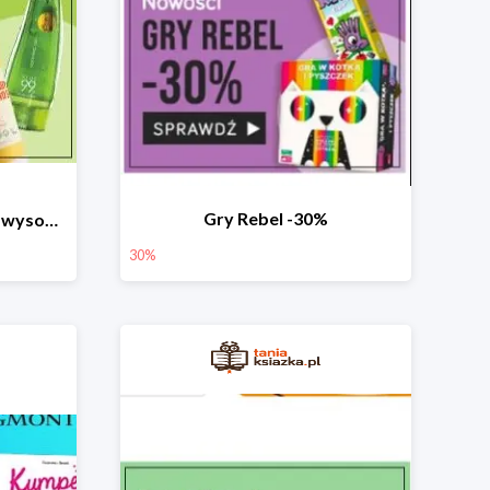
Gry Rebel -30%
☀️☀️Produkty ochronne z wysokim SPF do -50% ☀️☀️
30%