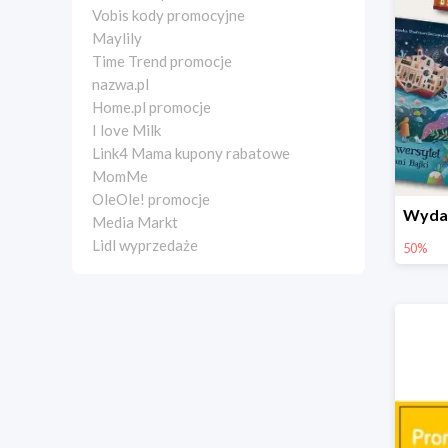
Vobis kody promocyjne
Maylily
Time Trend promocje
nazwa.pl
Home.pl promocje
I love Milk
Link4 Mama kupony rabatowe
MomMe
OleOle! promocje
Media Markt
Lidl wyprzedaże
50%