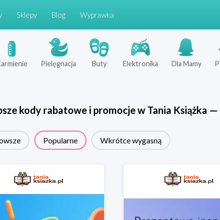
y
Sklepy
Blog
Wyprawka
armienie
Pielęgnacja
Buty
Elektronika
Dla Mamy
P
psze kody rabatowe i promocje w
Tania Książka
—
owsze
Popularne
Wkrótce wygasną