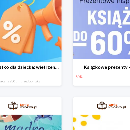
Wszystko dla dziecka: wietrzenie magazynu
Książkowe prezenty 
60%
a cena z 30 dni przed obniżką