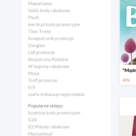
MamaGama
Vobis kody rabatowe
Plush
merlin.pl kody promocyjne
Time Trend
Komputronik promocje
Douglas
Lidl promocje
Bezpieczna Rodzina
4F kupony rabatowe
Muza
Trefl promocje
40%
Erli
szafa-bobasa.pl wyprzedaże
Popularne sklepy:
Szumisie kody promocyjne
G2A
iELM kody rabatowe
Mustache.pl