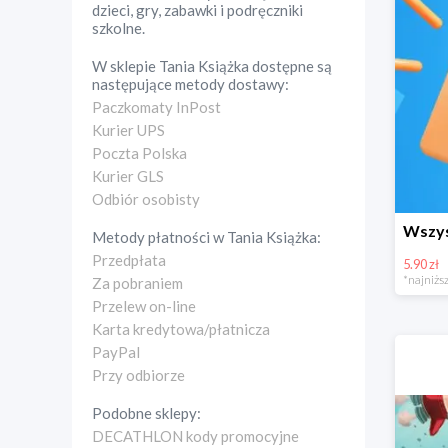
dzieci, gry, zabawki i podręczniki
szkolne.
W sklepie
Tania Książka
dostępne są
następujące metody dostawy:
Paczkomaty InPost
Kurier UPS
Poczta Polska
Kurier GLS
Odbiór osobisty
Metody płatności w
Tania Książka
:
Przedpłata
5.90 zł
*najniższ
Za pobraniem
Przelew on-line
Karta kredytowa/płatnicza
PayPal
Przy odbiorze
Podobne sklepy:
DECATHLON kody promocyjne