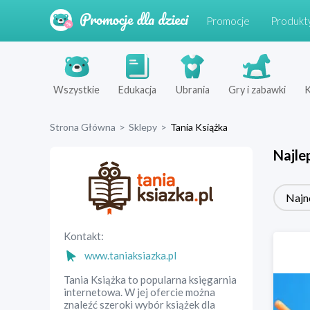
Promocje
Produkt
Wszystkie
Edukacja
Ubrania
Gry i zabawki
K
Strona Główna
>
Sklepy
>
Tania Książka
Najle
Najn
Kontakt:
www.taniaksiazka.pl
Tania Książka to popularna księgarnia
internetowa. W jej ofercie można
znaleźć szeroki wybór książek dla