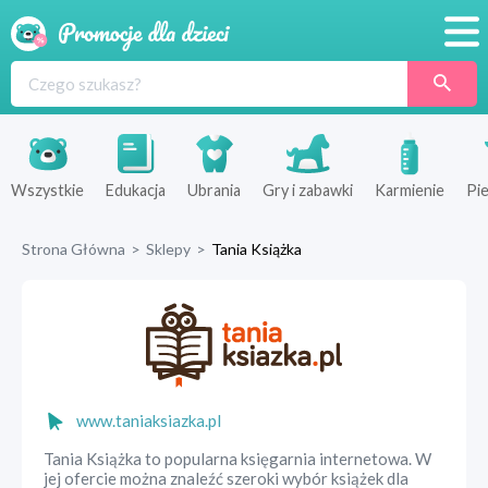
Promocje
Produkty
Sklepy
Wszystkie
Edukacja
Ubrania
Gry i zabawki
Karmienie
Pie
Blog
Strona Główna
>
Sklepy
>
Tania Książka
Wyprawka
www.taniaksiazka.pl
Tania Książka to popularna księgarnia internetowa. W
jej ofercie można znaleźć szeroki wybór książek dla