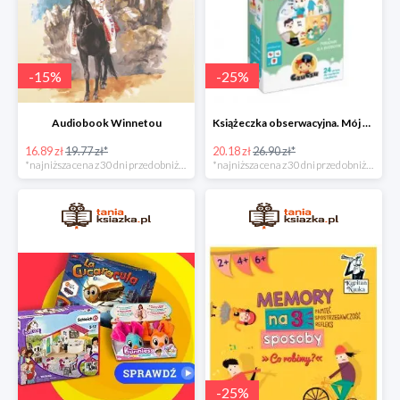
-
15
%
-
25
%
Audiobook Winnetou
Książeczka obserwacyjna. Mój dzień
16.89 zł
19.77 zł*
20.18 zł
26.90 zł*
*najniższa cena z 30 dni przed obniżką
*najniższa cena z 30 dni przed obniżką
-
25
%