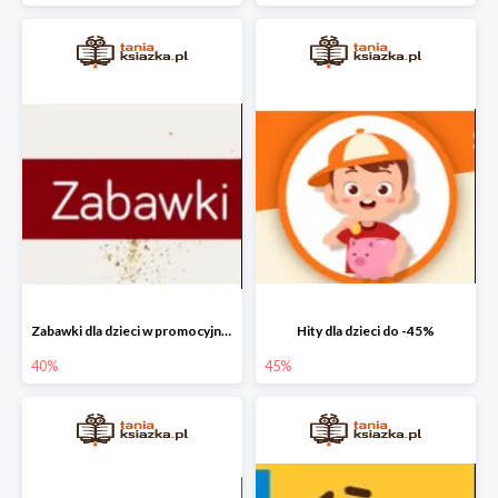
Zabawki dla dzieci w promocyjnych cenach do -40%!
Hity dla dzieci do -45%
40%
45%