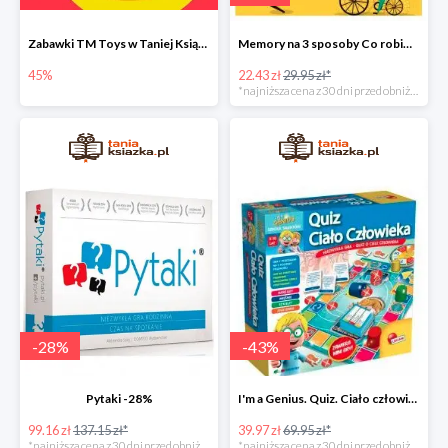
Zabawki TM Toys w Taniej Książce do -45%
Memory na 3 sposoby Co robimy? Nowa edycja -25%
45%
22.43 zł
29.95 zł*
*najniższa cena z 30 dni przed obniżką
-
28
%
-
43
%
Pytaki -28%
I'm a Genius. Quiz. Ciało człowieka -43%
99.16 zł
137.15 zł*
39.97 zł
69.95 zł*
*najniższa cena z 30 dni przed obniżką
*najniższa cena z 30 dni przed obniżką