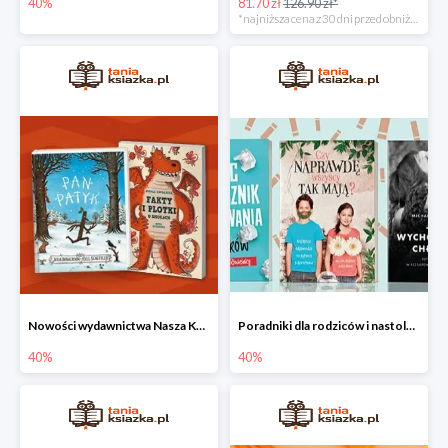
40%
81.70 zł
126.90 zł*
*najniższa cena z 30 dni przed obniżką
Nowości wydawnictwa Nasza Księgarnia w Taniej Książce do -40%
Poradniki dla rodziców i nastolatków w Taniej Książce do -40%
40%
40%