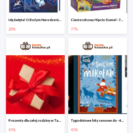
Idą święta! O Bożym Narodzeniu, Mikołaju i tradycjach świątecznych na świecie
Ciasteczkowy Hipcio Dumel -77%
28%
77%
Prezenty dla całej rodziny w Taniej Książce do -45%
Tygodniowe hity cenowe do -45%
45%
45%