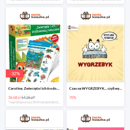
-
32
%
Carotina. Zwierzęta i ich środowisko naturalne -32%
Czas na WYGRZEBYK... czyli wyczesane ceny nawet do - 70%
36.68 zł
54.26 zł*
70%
*najniższa cena z 30 dni przed obniżką