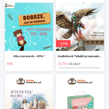
-
15
%
Hity czerwca do - 45% ?
Audiobook Tybald i przepowiednia Studni Praprzodków
45%
25.79 zł
30.18 zł*
*najniższa cena z 30 dni przed obniżką