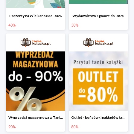
Prezenty na Wielkanoc do -40%
Wydawnictwo Egmont do -50%
40%
50%
Wyprzedaż magazynowa w Taniej Książce do -90%
Outlet - końcówki nakładów książek do -80%
90%
80%