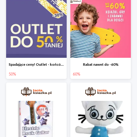
Spadające ceny! Outlet - końcówki nakładów książek do -50%
Rabat nawet do -60%
50%
60%