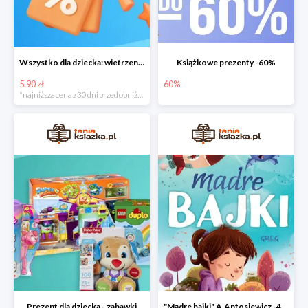
Wszystko dla dziecka: wietrzenie magazynu
Książkowe prezenty -60%
5.90 zł
60%
*najniższa cena z 30 dni przed obniżką
Prezent dla dziecka - zabawki
"Mądre bajki" A.Antosiewicz -40%