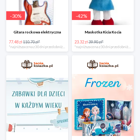
-
30
%
-
42
%
Gitara rockowa elektryczna
Maskotka Kicia Kocia
77.48 zł
110.70 zł*
23.32 zł
39.90 zł*
*najniższa cena z 30 dni przed obniżką
*najniższa cena z 30 dni przed obniżką