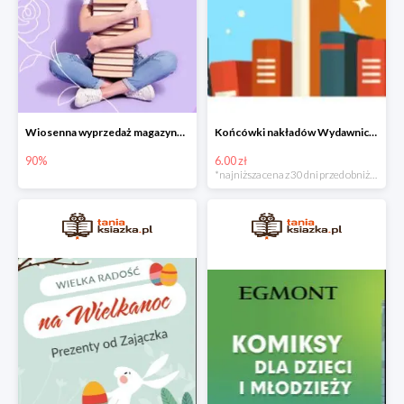
Wiosenna wyprzedaż magazynowa do -90%
Końcówki nakładów Wydawnictwa Kobiecego od 6zł do 15zł
90%
6.00 zł
*najniższa cena z 30 dni przed obniżką