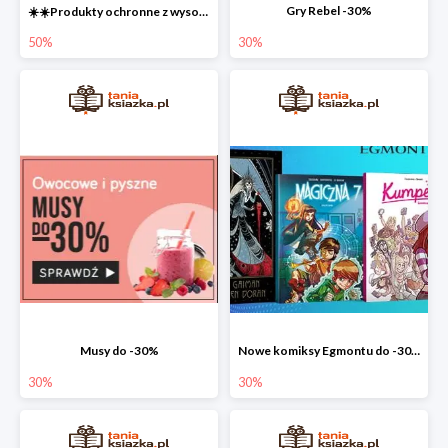
Gry Rebel -30%
☀️☀️Produkty ochronne z wysokim SPF do -50% ☀️☀️
50%
30%
Musy do -30%
Nowe komiksy Egmontu do -30%
30%
30%