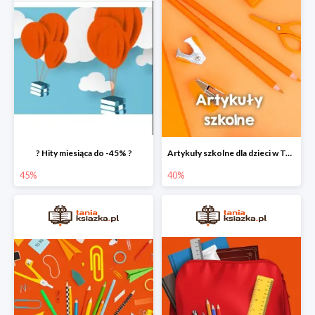
? Hity miesiąca do -45% ?
Artykuły szkolne dla dzieci w Taniej Książce do -40%
45%
40%