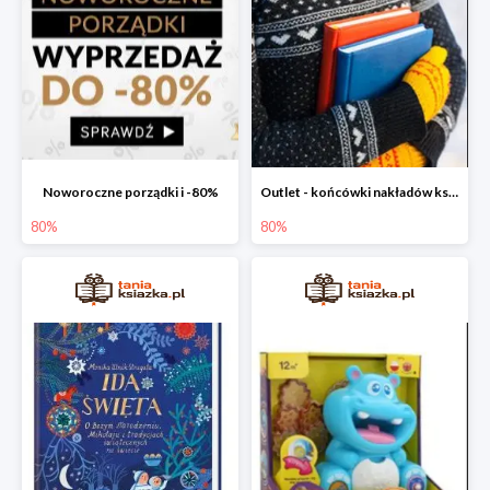
Noworoczne porządki i -80%
Outlet - końcówki nakładów książek
80%
80%