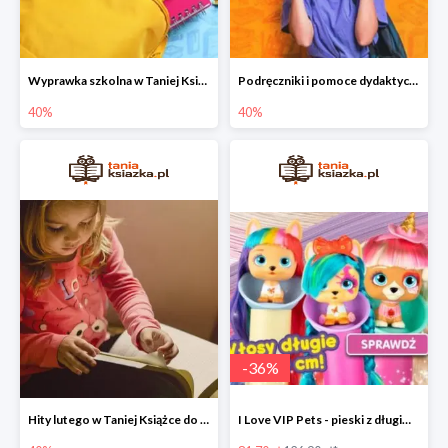
Wyprawka szkolna w Taniej Książce do -40%
Podręczniki i pomoce dydaktyczne w Taniej Książce do -40%
40%
40%
-
36
%
Hity lutego w Taniej Książce do -40%
I Love VIP Pets - pieski z długimi włosami do stylizacji fryzur -36%