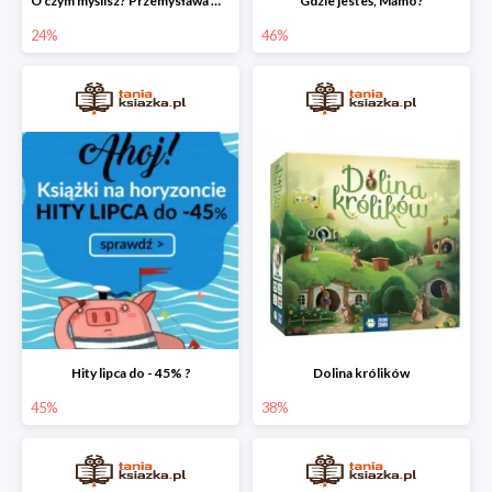
O czym myślisz? Przemysława Wechterowicza
Gdzie jesteś, Mamo?
24%
46%
Hity lipca do - 45% ?
Dolina królików
45%
38%