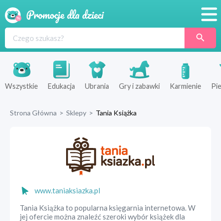
Promocje
Produkty
Sklepy
Wszystkie
Edukacja
Ubrania
Gry i zabawki
Karmienie
Pie
Blog
Strona Główna
>
Sklepy
>
Tania Książka
Wyprawka
www.taniaksiazka.pl
Tania Książka to popularna księgarnia internetowa. W
jej ofercie można znaleźć szeroki wybór książek dla