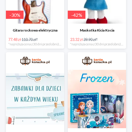
-
30
%
-
42
%
Gitara rockowa elektryczna
Maskotka Kicia Kocia
77.48 zł
110.70 zł*
23.32 zł
39.90 zł*
*najniższa cena z 30 dni przed obniżką
*najniższa cena z 30 dni przed obniżką