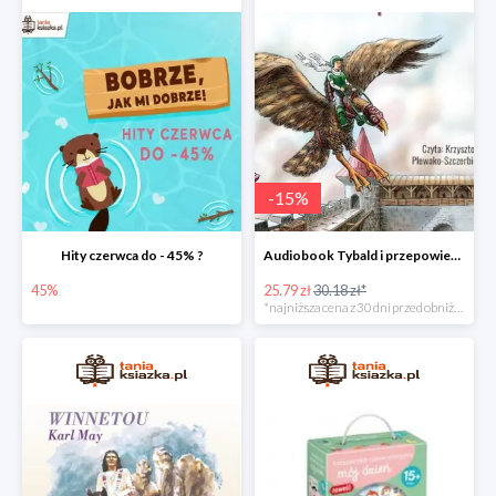
-
15
%
Hity czerwca do - 45% ?
Audiobook Tybald i przepowiednia Studni Praprzodków
45%
25.79 zł
30.18 zł*
*najniższa cena z 30 dni przed obniżką