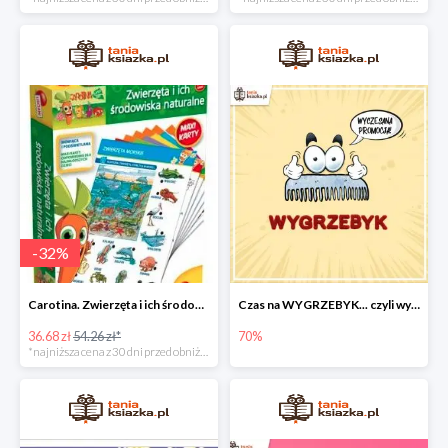
-
32
%
Carotina. Zwierzęta i ich środowisko naturalne -32%
Czas na WYGRZEBYK... czyli wyczesane ceny nawet do - 70%
36.68 zł
54.26 zł*
70%
*najniższa cena z 30 dni przed obniżką