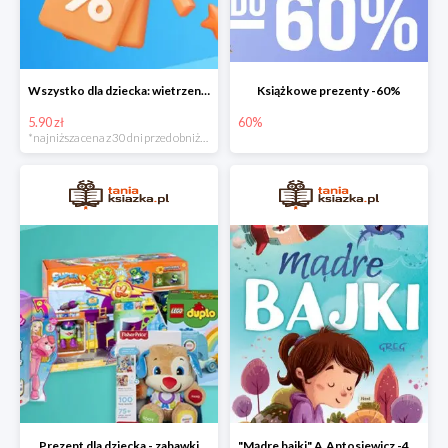
Wszystko dla dziecka: wietrzenie magazynu
Książkowe prezenty -60%
5.90 zł
60%
*najniższa cena z 30 dni przed obniżką
Prezent dla dziecka - zabawki
"Mądre bajki" A.Antosiewicz -40%