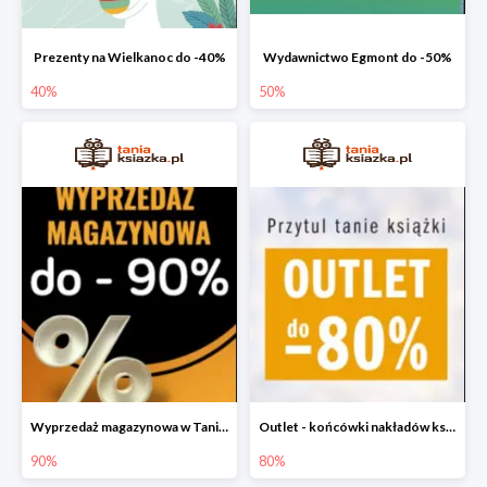
Prezenty na Wielkanoc do -40%
Wydawnictwo Egmont do -50%
40%
50%
Wyprzedaż magazynowa w Taniej Książce do -90%
Outlet - końcówki nakładów książek do -80%
90%
80%