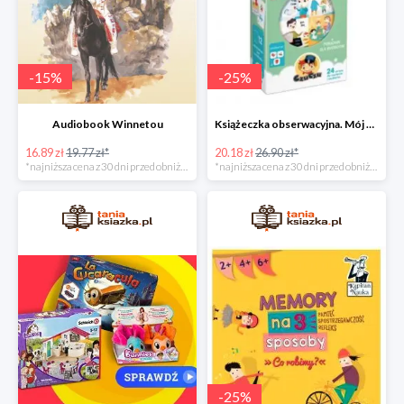
-
15
%
-
25
%
Audiobook Winnetou
Książeczka obserwacyjna. Mój dzień
16.89 zł
19.77 zł*
20.18 zł
26.90 zł*
*najniższa cena z 30 dni przed obniżką
*najniższa cena z 30 dni przed obniżką
-
25
%