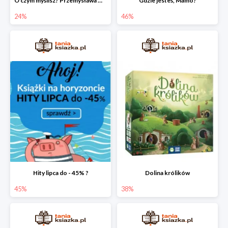
O czym myślisz? Przemysława Wechterowicza
Gdzie jesteś, Mamo?
24%
46%
Hity lipca do - 45% ?
Dolina królików
45%
38%