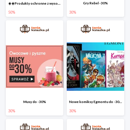
Gry Rebel -30%
☀️☀️Produkty ochronne z wysokim SPF do -50% ☀️☀️
50%
30%
Musy do -30%
Nowe komiksy Egmontu do -30%
30%
30%