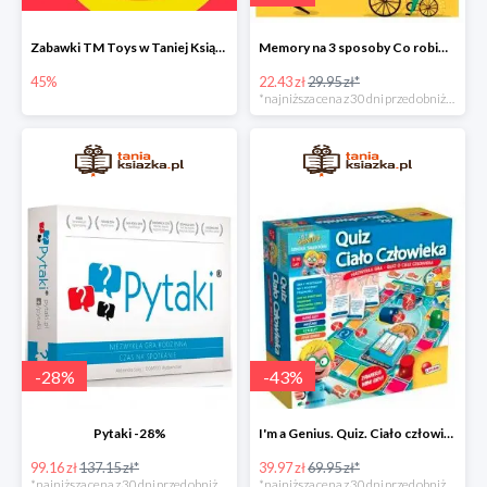
Zabawki TM Toys w Taniej Książce do -45%
Memory na 3 sposoby Co robimy? Nowa edycja -25%
45%
22.43 zł
29.95 zł*
*najniższa cena z 30 dni przed obniżką
-
28
%
-
43
%
Pytaki -28%
I'm a Genius. Quiz. Ciało człowieka -43%
99.16 zł
137.15 zł*
39.97 zł
69.95 zł*
*najniższa cena z 30 dni przed obniżką
*najniższa cena z 30 dni przed obniżką