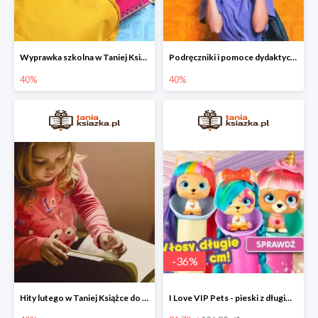
Wyprawka szkolna w Taniej Książce do -40%
Podręczniki i pomoce dydaktyczne w Taniej Książce do -40%
40%
40%
-
36
%
Hity lutego w Taniej Książce do -40%
I Love VIP Pets - pieski z długimi włosami do stylizacji fryzur -36%