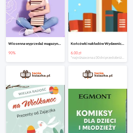
Wiosenna wyprzedaż magazynowa do -90%
Końcówki nakładów Wydawnictwa Kobiecego od 6zł do 15zł
90%
6.00 zł
*najniższa cena z 30 dni przed obniżką