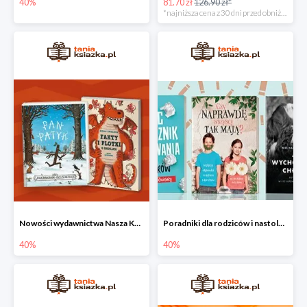
40%
81.70 zł
126.90 zł*
*najniższa cena z 30 dni przed obniżką
Nowości wydawnictwa Nasza Księgarnia w Taniej Książce do -40%
Poradniki dla rodziców i nastolatków w Taniej Książce do -40%
40%
40%