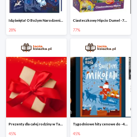
Idą święta! O Bożym Narodzeniu, Mikołaju i tradycjach świątecznych na świecie
Ciasteczkowy Hipcio Dumel -77%
28%
77%
Prezenty dla całej rodziny w Taniej Książce do -45%
Tygodniowe hity cenowe do -45%
45%
45%