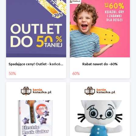
Spadające ceny! Outlet - końcówki nakładów książek do -50%
Rabat nawet do -60%
50%
60%