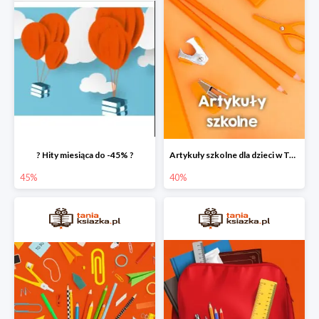
? Hity miesiąca do -45% ?
Artykuły szkolne dla dzieci w Taniej Książce do -40%
45%
40%