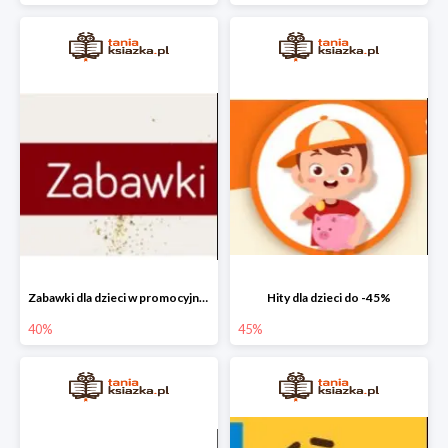
Zabawki dla dzieci w promocyjnych cenach do -40%!
Hity dla dzieci do -45%
40%
45%