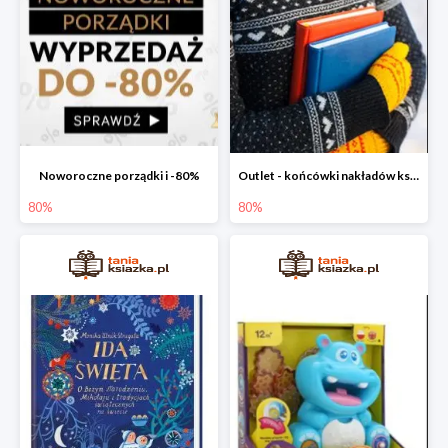
Noworoczne porządki i -80%
Outlet - końcówki nakładów książek
80%
80%