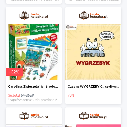
-
32
%
Carotina. Zwierzęta i ich środowisko naturalne -32%
Czas na WYGRZEBYK... czyli wyczesane ceny nawet do - 70%
36.68 zł
54.26 zł*
70%
*najniższa cena z 30 dni przed obniżką