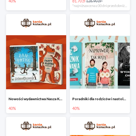
40%
81.70 zł
126.90 zł*
*najniższa cena z 30 dni przed obniżką
Nowości wydawnictwa Nasza Księgarnia w Taniej Książce do -40%
Poradniki dla rodziców i nastolatków w Taniej Książce do -40%
40%
40%