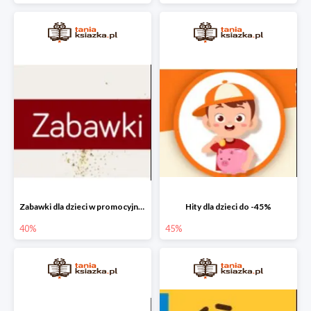
Zabawki dla dzieci w promocyjnych cenach do -40%!
Hity dla dzieci do -45%
40%
45%