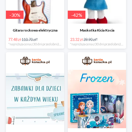
-
30
%
-
42
%
Gitara rockowa elektryczna
Maskotka Kicia Kocia
77.48 zł
110.70 zł*
23.32 zł
39.90 zł*
*najniższa cena z 30 dni przed obniżką
*najniższa cena z 30 dni przed obniżką