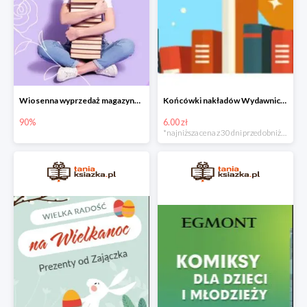
Wiosenna wyprzedaż magazynowa do -90%
Końcówki nakładów Wydawnictwa Kobiecego od 6zł do 15zł
90%
6.00 zł
*najniższa cena z 30 dni przed obniżką