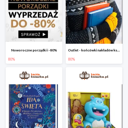
Noworoczne porządki i -80%
Outlet - końcówki nakładów książek
80%
80%