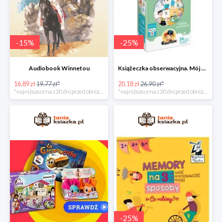
-
15
%
-
25
%
Audiobook Winnetou
Książeczka obserwacyjna. Mój dzień
16.89 zł
19.77 zł*
20.18 zł
26.90 zł*
*najniższa cena z 30 dni przed obniżką
*najniższa cena z 30 dni przed obniżką
-
25
%