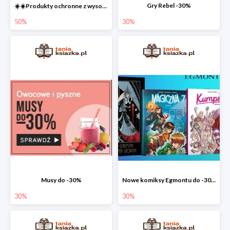
Gry Rebel -30%
☀️☀️Produkty ochronne z wysokim SPF do -50% ☀️☀️
50%
30%
Musy do -30%
Nowe komiksy Egmontu do -30%
30%
30%