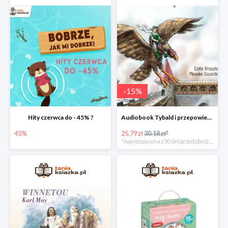
-
15
%
Hity czerwca do - 45% ?
Audiobook Tybald i przepowiednia Studni Praprzodków
45%
25.79 zł
30.18 zł*
*najniższa cena z 30 dni przed obniżką