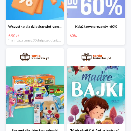
Wszystko dla dziecka: wietrzenie magazynu
Książkowe prezenty -60%
5.90 zł
60%
*najniższa cena z 30 dni przed obniżką
Prezent dla dziecka - zabawki
"Mądre bajki" A.Antosiewicz -40%