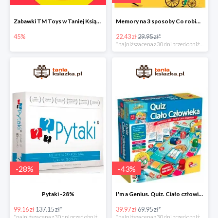
Zabawki TM Toys w Taniej Książce do -45%
Memory na 3 sposoby Co robimy? Nowa edycja -25%
45%
22.43 zł
29.95 zł*
*najniższa cena z 30 dni przed obniżką
-
28
%
-
43
%
Pytaki -28%
I'm a Genius. Quiz. Ciało człowieka -43%
99.16 zł
137.15 zł*
39.97 zł
69.95 zł*
*najniższa cena z 30 dni przed obniżką
*najniższa cena z 30 dni przed obniżką