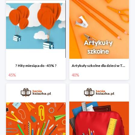
? Hity miesiąca do -45% ?
Artykuły szkolne dla dzieci w Taniej Książce do -40%
45%
40%