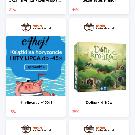
O czym myślisz? Przemysława Wechterowicza
Gdzie jesteś, Mamo?
24%
46%
Hity lipca do - 45% ?
Dolina królików
45%
38%