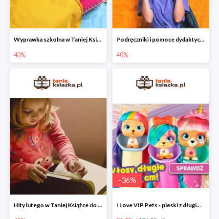
Wyprawka szkolna w Taniej Książce do -40%
Podręczniki i pomoce dydaktyczne w Taniej Książce do -40%
40%
40%
-
36
%
Hity lutego w Taniej Książce do -40%
I Love VIP Pets - pieski z długimi włosami do stylizacji fryzur -36%