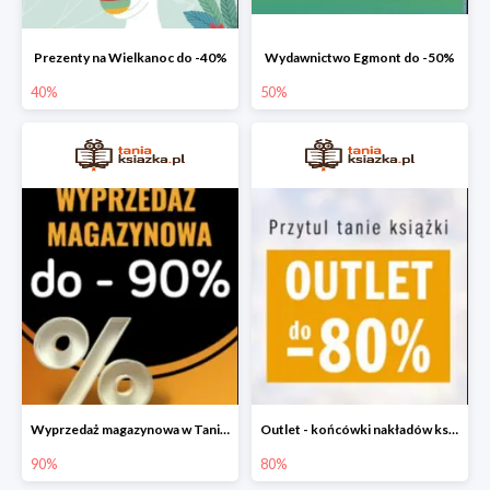
Prezenty na Wielkanoc do -40%
Wydawnictwo Egmont do -50%
40%
50%
Wyprzedaż magazynowa w Taniej Książce do -90%
Outlet - końcówki nakładów książek do -80%
90%
80%