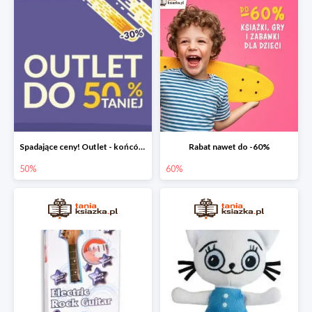
Spadające ceny! Outlet - końcówki nakładów książek do -50%
Rabat nawet do -60%
50%
60%