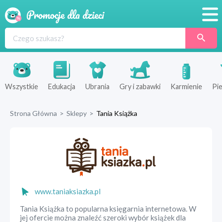
Promocje
Produkty
Sklepy
Wszystkie
Edukacja
Ubrania
Gry i zabawki
Karmienie
Pie
Blog
Strona Główna
>
Sklepy
>
Tania Książka
Wyprawka
www.taniaksiazka.pl
Tania Książka to popularna księgarnia internetowa. W
jej ofercie można znaleźć szeroki wybór książek dla