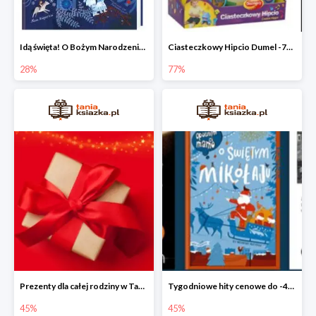
Idą święta! O Bożym Narodzeniu, Mikołaju i tradycjach świątecznych na świecie
Ciasteczkowy Hipcio Dumel -77%
28%
77%
Prezenty dla całej rodziny w Taniej Książce do -45%
Tygodniowe hity cenowe do -45%
45%
45%