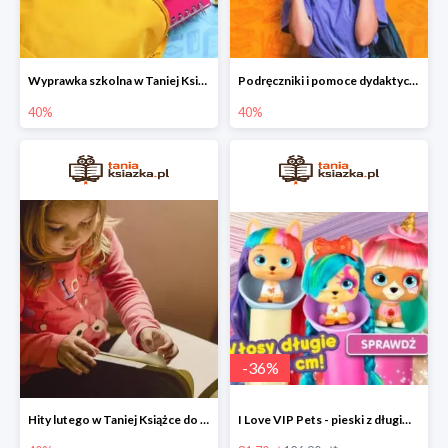
Wyprawka szkolna w Taniej Książce do -40%
Podręczniki i pomoce dydaktyczne w Taniej Książce do -40%
40%
40%
-
36
%
Hity lutego w Taniej Książce do -40%
I Love VIP Pets - pieski z długimi włosami do stylizacji fryzur -36%