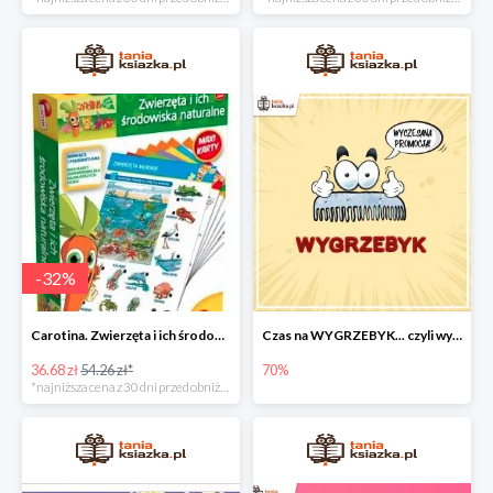
-
32
%
Carotina. Zwierzęta i ich środowisko naturalne -32%
Czas na WYGRZEBYK... czyli wyczesane ceny nawet do - 70%
36.68 zł
54.26 zł*
70%
*najniższa cena z 30 dni przed obniżką