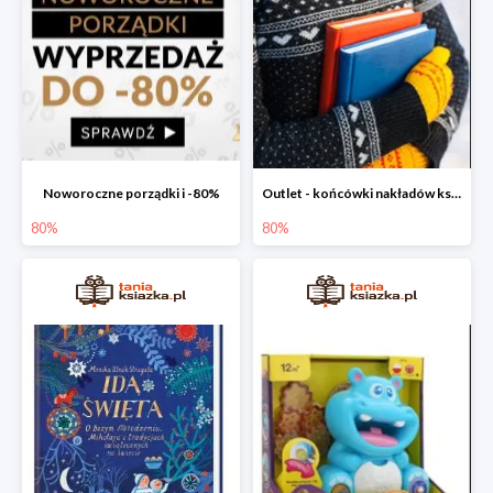
Noworoczne porządki i -80%
Outlet - końcówki nakładów książek
80%
80%