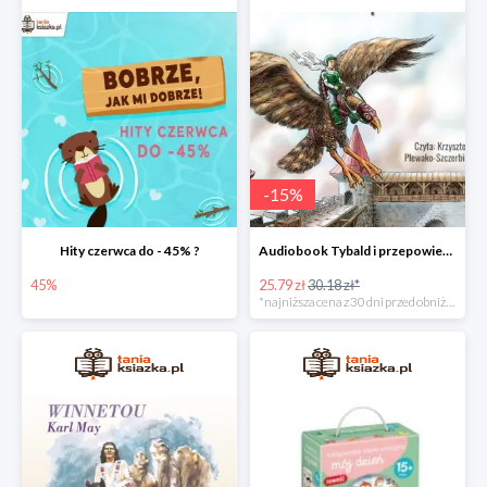
-
15
%
Hity czerwca do - 45% ?
Audiobook Tybald i przepowiednia Studni Praprzodków
45%
25.79 zł
30.18 zł*
*najniższa cena z 30 dni przed obniżką