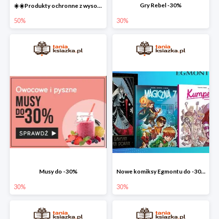
Gry Rebel -30%
☀️☀️Produkty ochronne z wysokim SPF do -50% ☀️☀️
50%
30%
Musy do -30%
Nowe komiksy Egmontu do -30%
30%
30%