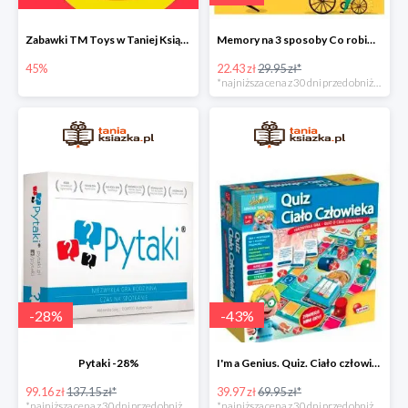
Zabawki TM Toys w Taniej Książce do -45%
Memory na 3 sposoby Co robimy? Nowa edycja -25%
45%
22.43 zł
29.95 zł*
*najniższa cena z 30 dni przed obniżką
-
28
%
-
43
%
Pytaki -28%
I'm a Genius. Quiz. Ciało człowieka -43%
99.16 zł
137.15 zł*
39.97 zł
69.95 zł*
*najniższa cena z 30 dni przed obniżką
*najniższa cena z 30 dni przed obniżką