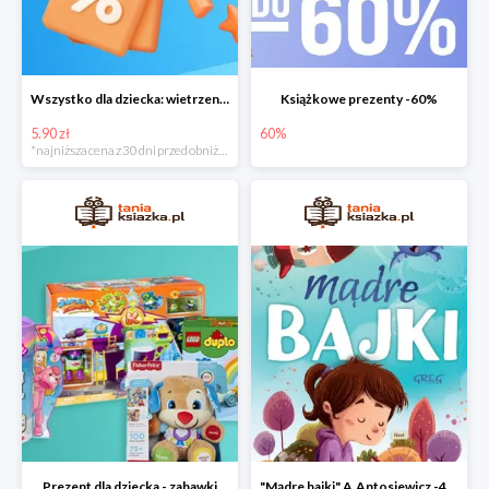
Wszystko dla dziecka: wietrzenie magazynu
Książkowe prezenty -60%
5.90 zł
60%
*najniższa cena z 30 dni przed obniżką
Prezent dla dziecka - zabawki
"Mądre bajki" A.Antosiewicz -40%