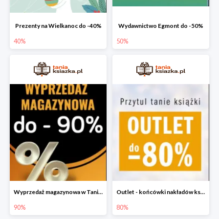
Prezenty na Wielkanoc do -40%
Wydawnictwo Egmont do -50%
40%
50%
Wyprzedaż magazynowa w Taniej Książce do -90%
Outlet - końcówki nakładów książek do -80%
90%
80%