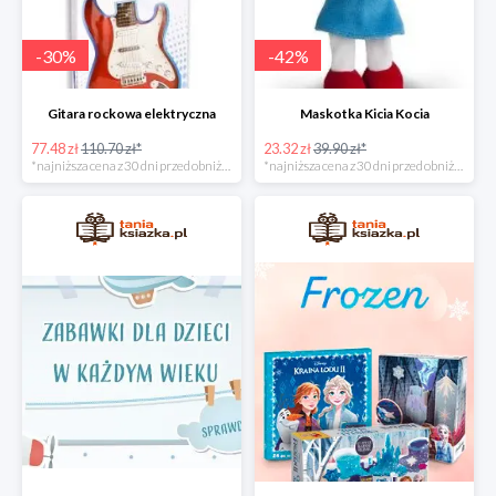
-
30
%
-
42
%
Gitara rockowa elektryczna
Maskotka Kicia Kocia
77.48 zł
110.70 zł*
23.32 zł
39.90 zł*
*najniższa cena z 30 dni przed obniżką
*najniższa cena z 30 dni przed obniżką