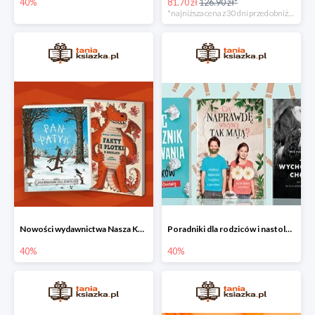
40%
81.70 zł
126.90 zł*
*najniższa cena z 30 dni przed obniżką
Nowości wydawnictwa Nasza Księgarnia w Taniej Książce do -40%
Poradniki dla rodziców i nastolatków w Taniej Książce do -40%
40%
40%