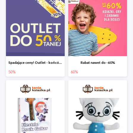
Spadające ceny! Outlet - końcówki nakładów książek do -50%
Rabat nawet do -60%
50%
60%