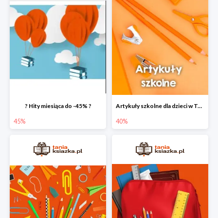
? Hity miesiąca do -45% ?
Artykuły szkolne dla dzieci w Taniej Książce do -40%
45%
40%