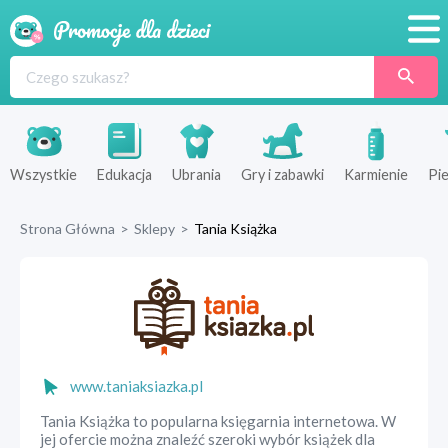
Promocje
Produkty
Sklepy
Wszystkie
Edukacja
Ubrania
Gry i zabawki
Karmienie
Pie
Blog
Strona Główna
>
Sklepy
>
Tania Książka
Wyprawka
www.taniaksiazka.pl
Tania Książka to popularna księgarnia internetowa. W
jej ofercie można znaleźć szeroki wybór książek dla