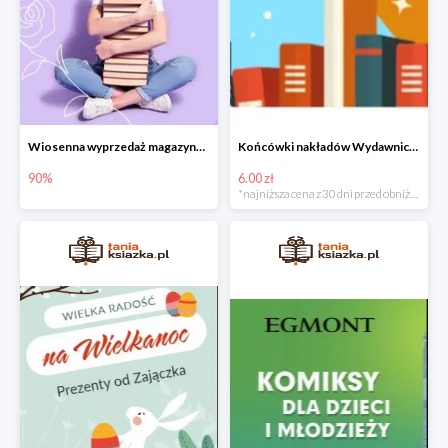
Wiosenna wyprzedaż magazynowa do -90%
Końcówki nakładów Wydawnictwa Kobiecego od 6zł do 15zł
90%
6.00 zł
*najniższa cena z 30 dni przed obniżką