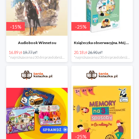
-
15
%
-
25
%
Audiobook Winnetou
Książeczka obserwacyjna. Mój dzień
16.89 zł
19.77 zł*
20.18 zł
26.90 zł*
*najniższa cena z 30 dni przed obniżką
*najniższa cena z 30 dni przed obniżką
-
25
%