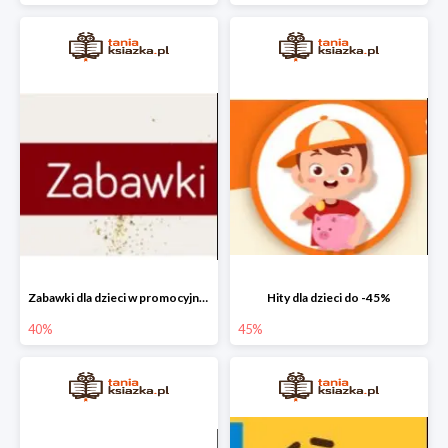
Zabawki dla dzieci w promocyjnych cenach do -40%!
Hity dla dzieci do -45%
40%
45%