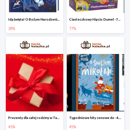
Idą święta! O Bożym Narodzeniu, Mikołaju i tradycjach świątecznych na świecie
Ciasteczkowy Hipcio Dumel -77%
28%
77%
Prezenty dla całej rodziny w Taniej Książce do -45%
Tygodniowe hity cenowe do -45%
45%
45%