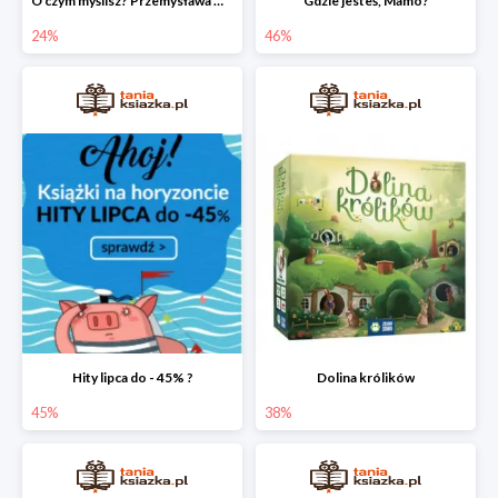
O czym myślisz? Przemysława Wechterowicza
Gdzie jesteś, Mamo?
24%
46%
Hity lipca do - 45% ?
Dolina królików
45%
38%