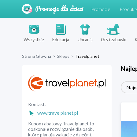
Promocje
Produkt
Wszystkie
Edukacja
Ubrania
Gry i zabawki
K
Strona Główna
>
Sklepy
>
Travelplanet
Najle
Najn
Kontakt:
www.travelplanet.pl
Kupon rabatowy Travelplanet to
doskonałe rozwiązanie dla osób,
które planują wakacje z dziećmi.