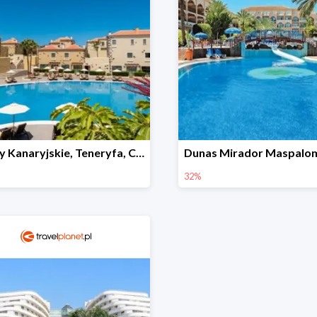
Wyspy Kanaryjskie, Teneryfa, Costa Adeje, Hotel GF Isabel -33%
32%