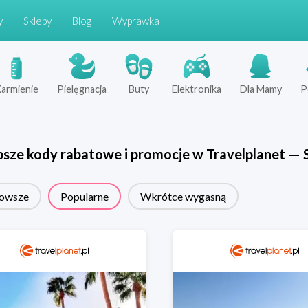
y
Sklepy
Blog
Wyprawka
armienie
Pielęgnacja
Buty
Elektronika
Dla Mamy
P
psze kody rabatowe i promocje w
Travelplanet
—
owsze
Popularne
Wkrótce wygasną