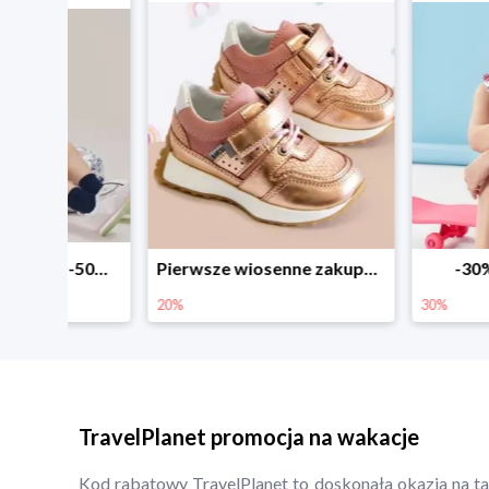
Sezonowe obniżki do -50% w Zalando
Pierwsze wiosenne zakupy -20%
-30% na wsz
20%
30%
TravelPlanet promocja na wakacje
Kod rabatowy TravelPlanet to doskonała okazja na ta