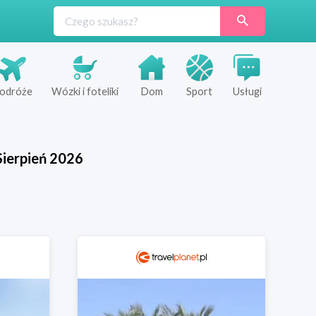
odróże
Wózki i foteliki
Dom
Sport
Usługi
Sierpień
2026