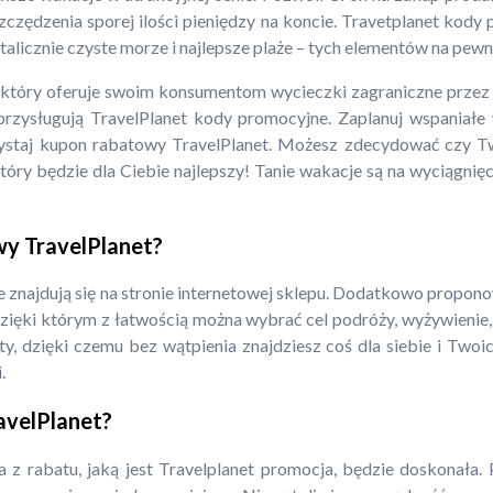
czędzenia sporej ilości pieniędzy na koncie. Travetplanet kody
alicznie czyste morze i najlepsze plaże – tych elementów na pewn
 który oferuje swoim konsumentom wycieczki zagraniczne przez be
 przysługują TravelPlanet kody promocyjne. Zaplanuj wspaniałe
rzystaj kupon rabatowy TravelPlanet. Możesz zdecydować czy 
który będzie dla Ciebie najlepszy! Tanie wakacje są na wyciągnię
wy TravelPlanet?
 znajdują się na stronie internetowej sklepu. Dodatkowo propono
, dzięki którym z łatwością można wybrać cel podróży, wyżywienie
, dzięki czemu bez wątpienia znajdziesz coś dla siebie i Twoich 
.
avelPlanet?
nia z rabatu, jaką jest Travelplanet promocja, będzie doskonała.