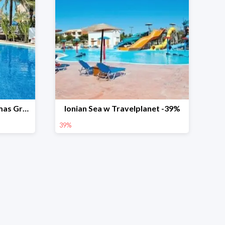
Dunas Mirador Maspalomas Gran Canaria w Travelplanet -32%
Ionian Sea w Travelplanet -39%
39%