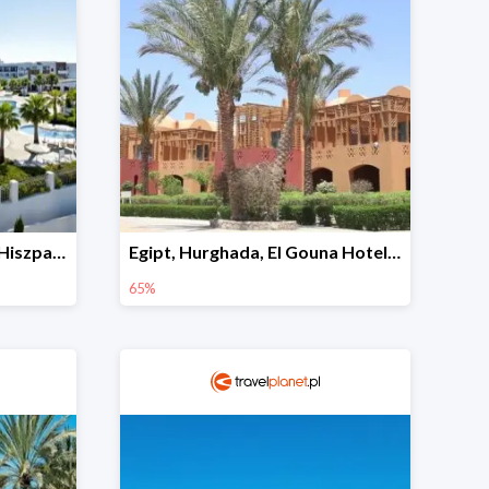
Hotel Fuerte El Rompido Hiszpania, Costa De La Luz, El Rompido -21%
Egipt, Hurghada, El Gouna Hotel Steigenberger Golf Resort -65%
65%