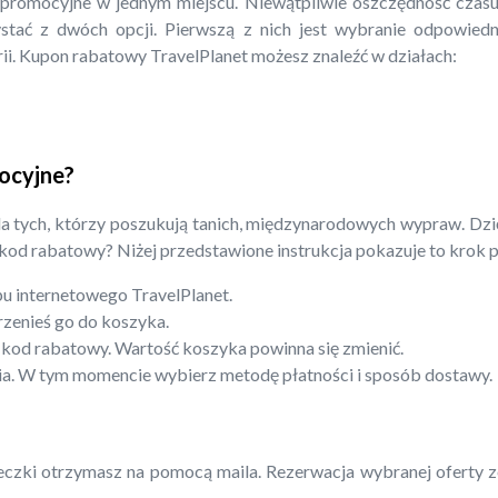
 promocyjne w jednym miejscu. Niewątpliwie oszczędność czasu 
tać z dwóch opcji. Pierwszą z nich jest wybranie odpowiednie
ii. Kupon rabatowy TravelPlanet możesz znaleźć w działach:
ocyjne?
la tych, którzy poszukują tanich, międzynarodowych wypraw. Dzi
 kod rabatowy? Niżej przedstawione instrukcja pokazuje to krok 
pu internetowego TravelPlanet.
rzenieś go do koszyka.
 kod rabatowy. Wartość koszyka powinna się zmienić.
enia. W tym momencie wybierz metodę płatności i sposób dostawy.
eczki otrzymasz na pomocą maila. Rezerwacja wybranej oferty