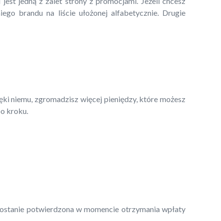
jest jedną z zalet strony z promocjami. Jeżeli chcesz
go brandu na liście ułożonej alfabetycznie. Drugie
ęki niemu, zgromadzisz więcej pieniędzy, które możesz
po kroku.
 zostanie potwierdzona w momencie otrzymania wpłaty