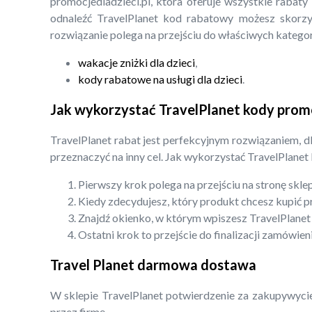
promocjedladzieci.pl, która oferuje wszystkie rabaty
odnaleźć TravelPlanet kod rabatowy możesz skorzys
rozwiązanie polega na przejściu do właściwych kategor
wakacje zniżki dla dzieci
,
kody rabatowe na usługi dla dzieci
.
Jak wykorzystać TravelPlanet kody prom
TravelPlanet rabat jest perfekcyjnym rozwiązaniem, d
przeznaczyć na inny cel. Jak wykorzystać TravelPlanet
Pierwszy krok polega na przejściu na stronę skle
Kiedy zdecydujesz, który produkt chcesz kupić p
Znajdź okienko, w którym wpiszesz TravelPlanet
Ostatni krok to przejście do finalizacji zamówi
Travel Planet darmowa dostawa
W sklepie TravelPlanet potwierdzenie za zakupywyci
przez firmę.