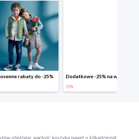
abaty do -25%
Dodatkowe -25% na wiosenne nowości
25%
któw obniżając wartość koszyka nawet o kilkadziesiąt