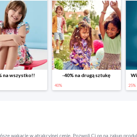
ystko!!
-40% na drugą sztukę
Wiosenne r
40%
25%
ńsze wakacje w atrakcyjnej cenie. Pozwoli Ci on na zakup produ