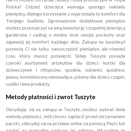
Polska? Odzież dziecięca wymaga sporego nakładu
pieniędzy, dlatego korzystanie z wyprzedaży to komfort dla
Twojego budżetu. Zgromadzone dodatkowe pieniądze
możesz przeznaczyć na inną inwestycję. Uzupełnij dziecięcą
garderobę i zadbaj o modny look swojej pociechy oraz
zapewnij jej komfort każdego dnia. Zakupy na tuszute.pl
pozwolą Ci nie tylko zaoszczędzić pieniądze, ale również
czas, który musisz poświęcić. Sklep Tuszyte posiada
szeroki asortyment artykułów dla dzieci: kurtki dla
dziewczynek i chłopców, spodnie, sukienki, spódnice,
jeansy, kombinezony niemowlęce, piżamy dla dzieci, czapki,
szaliki i inne produkty.
Metody płatności i zwrot Tuszyte
Decydując się na zakupy w Tuszyte, możesz wybrać dwie
metody płatności. Jeśli chcesz zapłacić przed otrzymaniem
paczki, zdecyduj się na przelew online za pomocą PayU lub
zapłać za przesyłkę podczas jej odbioru. Wszystkie te