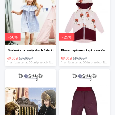
-
50
%
-
25
%
Sukienka na ramiączkach Baletki
Bluza rozpinana z kapturem Muchomory
69.00 zł
139.00 zł*
89.00 zł
119.00 zł*
*najniższa cena z 30 dni przed obniżką
*najniższa cena z 30 dni przed obniżką