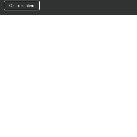
Ok, rozumiem
Strona Główna
Promocje
Sklepy
Wyprawka