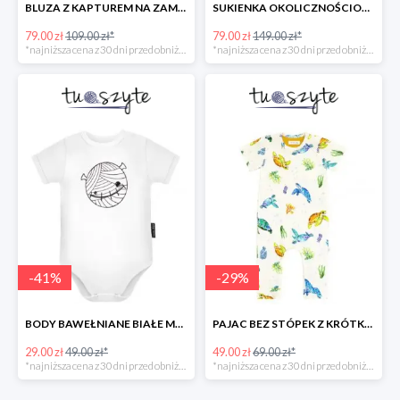
BLUZA Z KAPTUREM NA ZAMEK, MAŁPKA w super cenie
SUKIENKA OKOLICZNOŚCIOWA ŻAKARDOWA w super cenie
79.00 zł
109.00 zł*
79.00 zł
149.00 zł*
*najniższa cena z 30 dni przed obniżką
*najniższa cena z 30 dni przed obniżką
-
41
%
-
29
%
BODY BAWEŁNIANE BIAŁE MUMIA KRÓTKI RĘKAW w super cenie
PAJAC BEZ STÓPEK Z KRÓTKIM RĘKAWEM ŻÓŁWIE
29.00 zł
49.00 zł*
49.00 zł
69.00 zł*
*najniższa cena z 30 dni przed obniżką
*najniższa cena z 30 dni przed obniżką