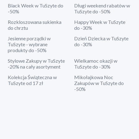
Black Week w TuSzyte do
Długi weekend rabatów w
-50%
TuSzyte do -50%
Rozkloszowana sukienka
Happy Week w TuSzyte
do chrztu
do -30%
Jesienne porządki w
Dzień Dziecka w TuSzyte
TuSzyte - wybrane
do -30%
produkty do -50%
Stylowe Zakupy w TuSzyte
Wielkamoc okazji w
-20% na cały asortyment
TuSzyte do -30%
Kolekcja Świąteczna w
Mikołajkowa Noc
TuSzyte od 17 zł
Zakupów w TuSzyte do
-50%