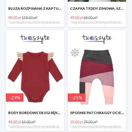
BLUZA ROZPINANA Z KAPTUREM MUCHOMORY
CZAPKA TEDDY ZIMOWA, SZARA
89.00 zł
119.00 zł*
49.00 zł
69.00 zł*
*najniższa cena z 30 dni przed obniżką
*najniższa cena z 30 dni przed obniżką
-
29
%
-
25
%
BODY BORDOWE DŁUGI RĘKAW
SPODNIE PATCHBAGGY OCIEPLANE RÓŻOWO-BORDOWE
49.00 zł
69.00 zł*
59.00 zł
79.00 zł*
*najniższa cena z 30 dni przed obniżką
*najniższa cena z 30 dni przed obniżką