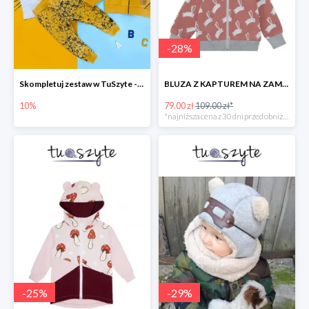
-
28
%
Skompletuj zestaw w TuSzyte -10%
BLUZA Z KAPTUREM NA ZAMEK W ZAJĄCE, BRUDNY RÓŻ
10%
79.00 zł
109.00 zł*
*najniższa cena z 30 dni przed obniżką
-
25
%
-
29
%