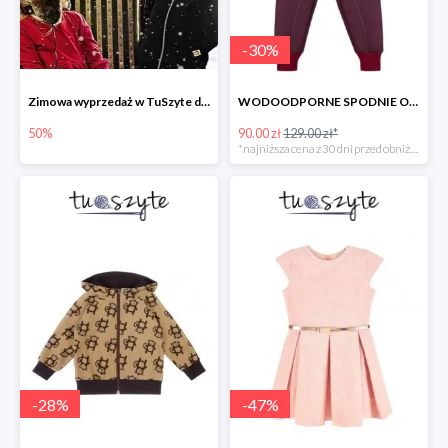
-
30
%
Zimowa wyprzedaż w TuSzyte do -50%
WODOODPORNE SPODNIE OCIEPLANE BORDOWE w super cenie
50%
90.00 zł
129.00 zł*
*najniższa cena z 30 dni przed obniżką
-
28
%
-
47
%