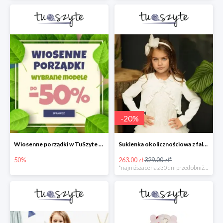
-
20
%
Wiosenne porządki w TuSzyte do -50%
Sukienka okolicznościowa z falbankami
50%
263.00 zł
329.00 zł*
*najniższa cena z 30 dni przed obniżką