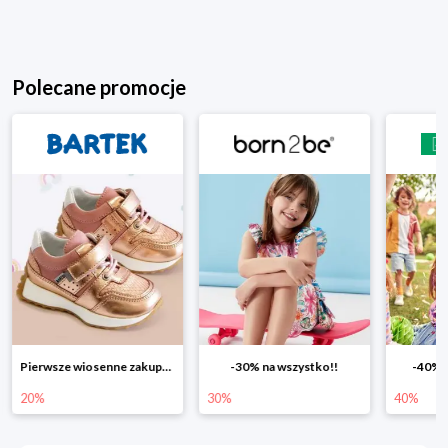
Polecane promocje
Pierwsze wiosenne zakupy -20%
-30% na wszystko!!
-40% n
20%
30%
40%