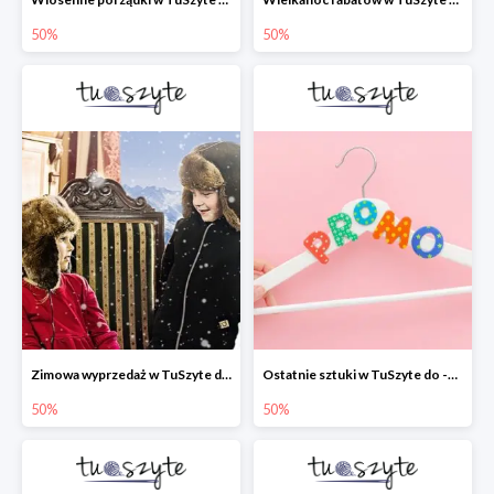
50%
50%
Zimowa wyprzedaż w TuSzyte do -50% wciąż trwa
Ostatnie sztuki w TuSzyte do -50%
50%
50%