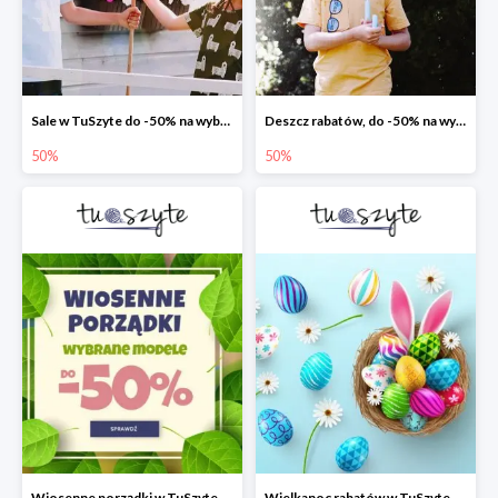
Sale w TuSzyte do -50% na wybrane modele
Deszcz rabatów, do -50% na wybrane modele
50%
50%
Wiosenne porządki w TuSzyte - wybrane modele do -50%
Wielkanoc rabatów w TuSzyte do -50%