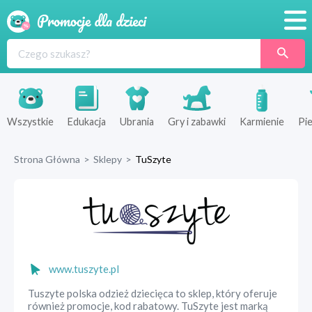
Promocje
Produkty
Sklepy
Wszystkie
Edukacja
Ubrania
Gry i zabawki
Karmienie
Pie
Blog
Strona Główna
>
Sklepy
>
TuSzyte
Wyprawka
www.tuszyte.pl
Tuszyte polska odzież dziecięca to sklep, który oferuje
również promocje, kod rabatowy. TuSzyte jest marką