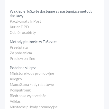
W sklepie
TuSzyte
dostępne są następujące metody
dostawy:
Paczkomaty InPost
Kurier DPD
Odbiór osobisty
Metody płatności w
TuSzyte
:
Przedpłata
Za pobraniem
Przelew on-line
Podobne sklepy:
Ministore kody promocyjne
Allegro
MamaGama kody rabatowe
Komputronik
Biedronka wyprzedaże
Adidas
Mustache.pl kody promocyjne