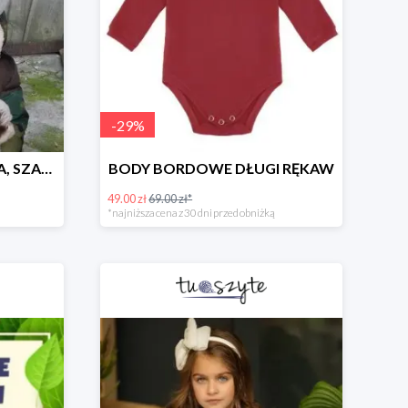
-
29
%
CZAPKA TEDDY ZIMOWA, SZARA
BODY BORDOWE DŁUGI RĘKAW
49.00 zł
69.00 zł*
*najniższa cena z 30 dni przed obniżką