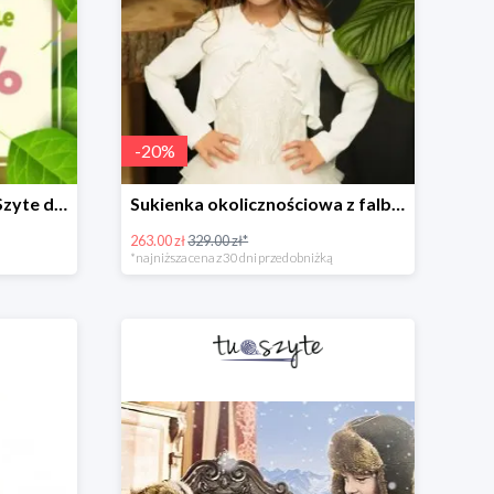
-
20
%
Wiosenne porządki w TuSzyte do -50%
Sukienka okolicznościowa z falbankami
263.00 zł
329.00 zł*
*najniższa cena z 30 dni przed obniżką