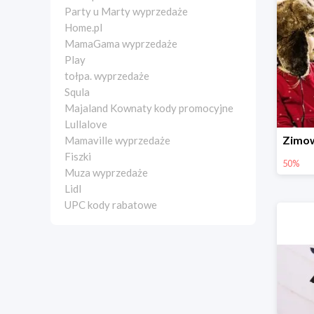
Party u Marty wyprzedaże
Home.pl
MamaGama wyprzedaże
Play
tołpa. wyprzedaże
Squla
Majaland Kownaty kody promocyjne
Lullalove
Mamaville wyprzedaże
Fiszki
50%
Muza wyprzedaże
Lidl
UPC kody rabatowe