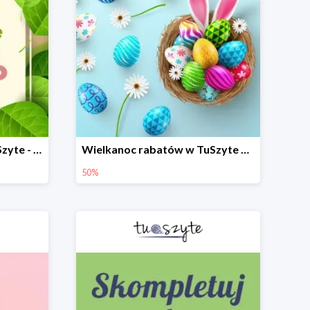
Wiosenne porządki w TuSzyte - wybrane modele do -50%
Wielkanoc rabatów w TuSzyte do -50%
50%