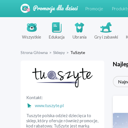
Promocje
Produkt
Wszystkie
Edukacja
Ubrania
Gry i zabawki
K
Strona Główna
>
Sklepy
>
TuSzyte
Najle
Najn
Kontakt:
www.tuszyte.pl
Tuszyte polska odzież dziecięca to
sklep, który oferuje również promocje,
kod rabatowy. TuSzyte jest marką