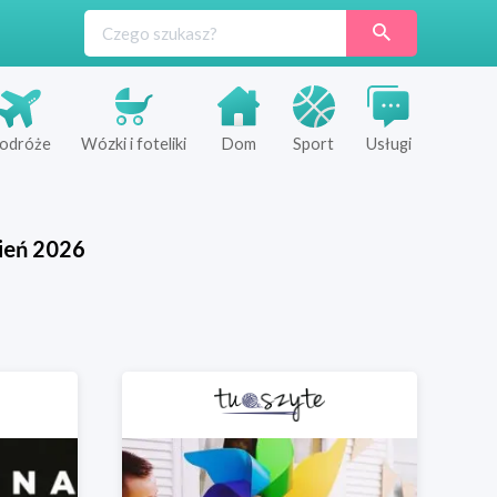
odróże
Wózki i foteliki
Dom
Sport
Usługi
ień
2026