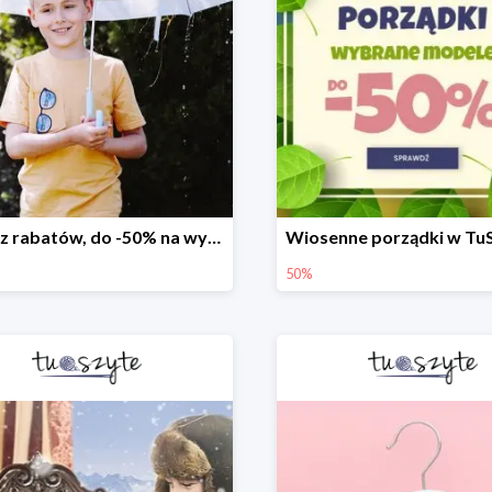
Deszcz rabatów, do -50% na wybrane modele
50%