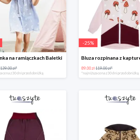
-
25
%
nka na ramiączkach Baletki
139.00 zł*
89.00 zł
119.00 zł*
a cena z 30 dni przed obniżką
*najniższa cena z 30 dni przed obniżką