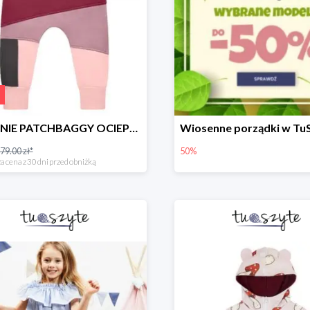
SPODNIE PATCHBAGGY OCIEPLANE RÓŻOWO-BORDOWE
79.00 zł*
50%
a cena z 30 dni przed obniżką