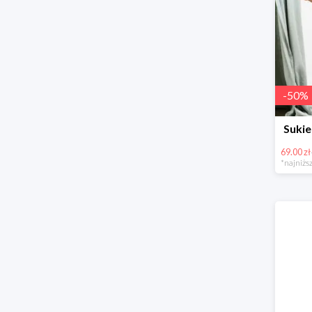
-
50
%
Sukie
69.00 zł
*najniższ