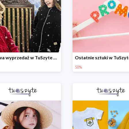
Zimowa wyprzedaż w TuSzyte do -50% wciąż trwa
50%