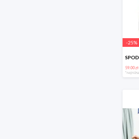
-
25
%
59.00 zł
*najniższ