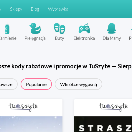
y
Sklepy
Blog
Wyprawka
armienie
Pielęgnacja
Buty
Elektronika
Dla Mamy
P
psze kody rabatowe i promocje w
TuSzyte
—
Sierp
owsze
Popularne
Wkrótce wygasną