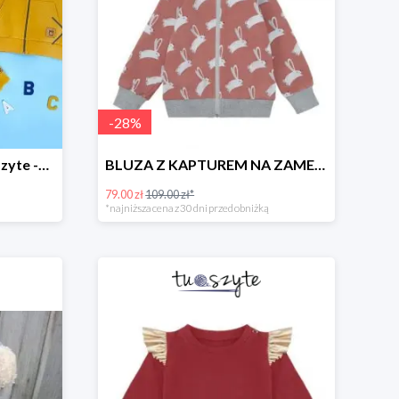
-
28
%
Skompletuj zestaw w TuSzyte -10%
BLUZA Z KAPTUREM NA ZAMEK W ZAJĄCE, BRUDNY RÓŻ
79.00 zł
109.00 zł*
*najniższa cena z 30 dni przed obniżką