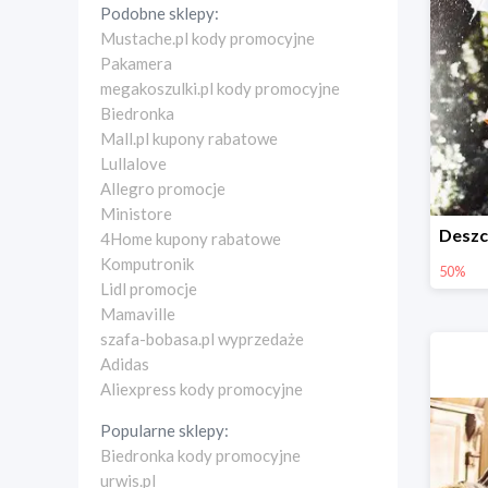
Podobne sklepy:
Mustache.pl kody promocyjne
Pakamera
megakoszulki.pl kody promocyjne
Biedronka
Mall.pl kupony rabatowe
Lullalove
Allegro promocje
Ministore
4Home kupony rabatowe
Komputronik
50%
Lidl promocje
Mamaville
szafa-bobasa.pl wyprzedaże
Adidas
Aliexpress kody promocyjne
Popularne sklepy:
Biedronka kody promocyjne
urwis.pl