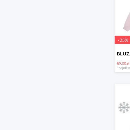
-
25
%
89.00 zł
*najniższ