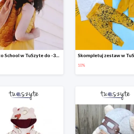
Back to School w TuSzyte do -30%
10%