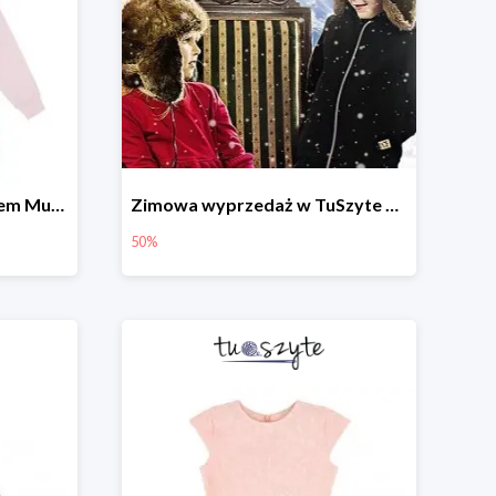
Bluza rozpinana z kapturem Muchomory
Zimowa wyprzedaż w TuSzyte do -50%
50%