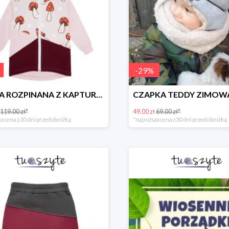
-
29
%
BLUZA ROZPINANA Z KAPTUREM MUCHOMORY
119.00 zł*
49.00 zł
69.00 zł*
a cena z 30 dni przed obniżką
*najniższa cena z 30 dni przed obniżką