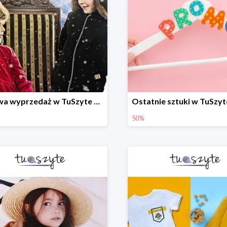
Zimowa wyprzedaż w TuSzyte do -50% wciąż trwa
50%