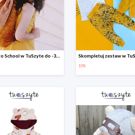
Back to School w TuSzyte do -30%
10%