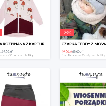
-
29
%
BLUZA ROZPINANA Z KAPTUREM MUCHOMORY
119.00 zł*
49.00 zł
69.00 zł*
a cena z 30 dni przed obniżką
*najniższa cena z 30 dni przed obniżką