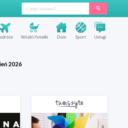
odróże
Wózki i foteliki
Dom
Sport
Usługi
ień
2026