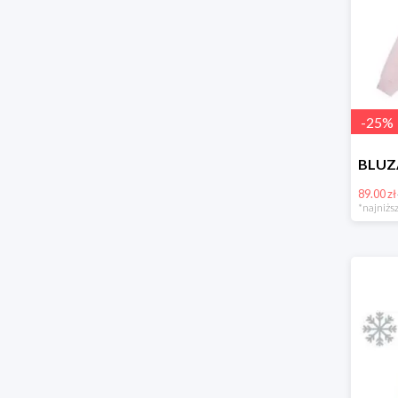
-
25
%
89.00 zł
*najniższ