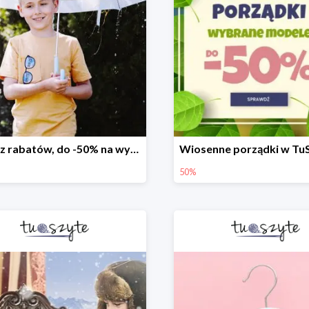
Deszcz rabatów, do -50% na wybrane modele
50%