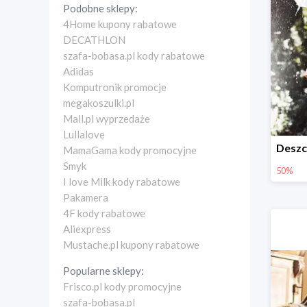
Podobne sklepy:
4Home kupony rabatowe
DECATHLON
szafa-bobasa.pl kody rabatowe
Adidas
Komputronik promocje
megakoszulki.pl
Mall.pl wyprzedaże
Lullalove
MamaGama kody promocyjne
Smyk
50%
I love Milk kody rabatowe
Pakamera
4F kody rabatowe
Aliexpress
Mustache.pl kupony rabatowe
Popularne sklepy:
Frisco.pl kody promocyjne
szafa-bobasa.pl