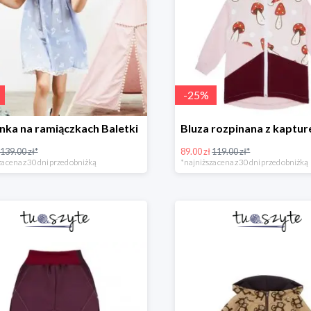
-
25
%
nka na ramiączkach Baletki
139.00 zł*
89.00 zł
119.00 zł*
a cena z 30 dni przed obniżką
*najniższa cena z 30 dni przed obniżką