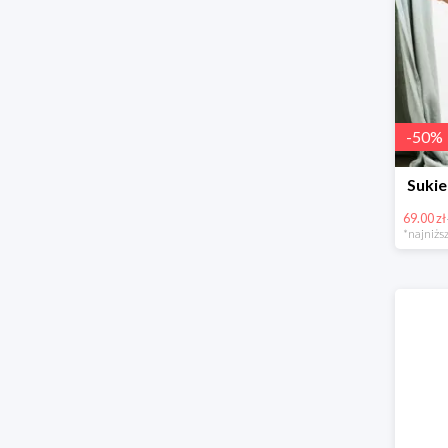
-
50
%
Sukie
69.00 zł
*najniższ