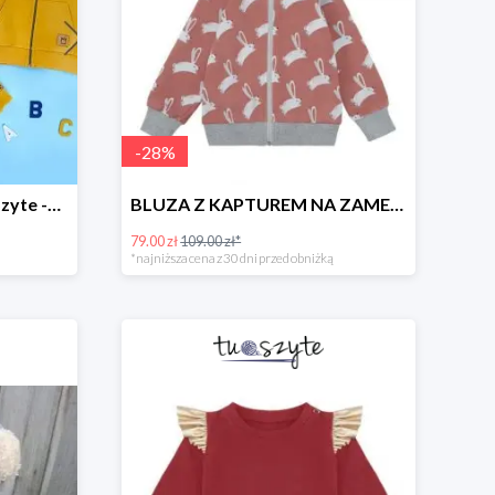
-
28
%
Skompletuj zestaw w TuSzyte -10%
BLUZA Z KAPTUREM NA ZAMEK W ZAJĄCE, BRUDNY RÓŻ
79.00 zł
109.00 zł*
*najniższa cena z 30 dni przed obniżką