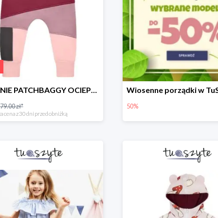
SPODNIE PATCHBAGGY OCIEPLANE RÓŻOWO-BORDOWE
79.00 zł*
50%
a cena z 30 dni przed obniżką