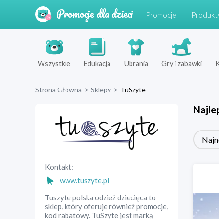
Promocje
Produkt
Wszystkie
Edukacja
Ubrania
Gry i zabawki
K
Strona Główna
>
Sklepy
>
TuSzyte
Najle
Najn
Kontakt:
www.tuszyte.pl
Tuszyte polska odzież dziecięca to
sklep, który oferuje również promocje,
kod rabatowy. TuSzyte jest marką