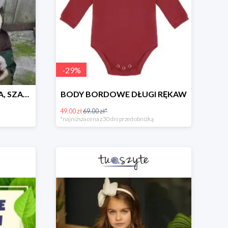
-
29
%
CZAPKA TEDDY ZIMOWA, SZARA
BODY BORDOWE DŁUGI RĘKAW
49.00 zł
69.00 zł*
*najniższa cena z 30 dni przed obniżką