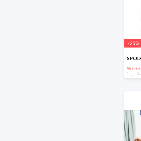
-
25
%
59.00 zł
*najniższ