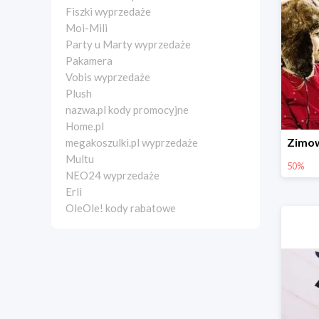
Fiszki wyprzedaże
Moi-Mili
Party u Marty wyprzedaże
Pakamera
Vobis wyprzedaże
Plush
nazwa.pl kody promocyjne
Home.pl
megakoszulki.pl wyprzedaże
Multu
50%
NEO24 wyprzedaże
Erli
OleOle! kody rabatowe