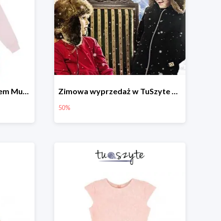
Bluza rozpinana z kapturem Muchomory
Zimowa wyprzedaż w TuSzyte do -50%
50%