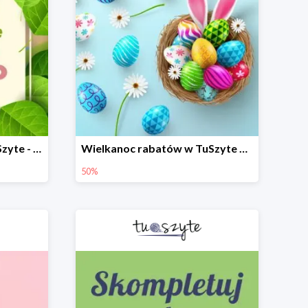
Wiosenne porządki w TuSzyte - wybrane modele do -50%
Wielkanoc rabatów w TuSzyte do -50%
50%