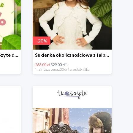
-
20
%
Wiosenne porządki w TuSzyte do -50%
Sukienka okolicznościowa z falbankami
263.00 zł
329.00 zł*
*najniższa cena z 30 dni przed obniżką