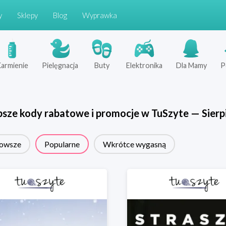
y
Sklepy
Blog
Wyprawka
armienie
Pielęgnacja
Buty
Elektronika
Dla Mamy
P
psze kody rabatowe i promocje w
TuSzyte
—
Sierp
owsze
Popularne
Wkrótce wygasną