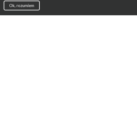
Ok, rozumiem
Strona Główna
Promocje
Sklepy
Wyprawka