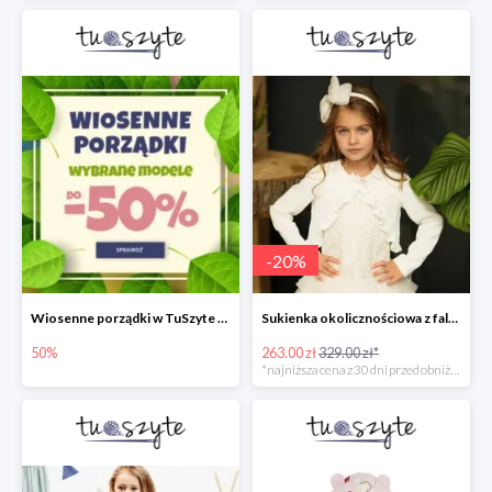
-
20
%
Wiosenne porządki w TuSzyte do -50%
Sukienka okolicznościowa z falbankami
50%
263.00 zł
329.00 zł*
*najniższa cena z 30 dni przed obniżką