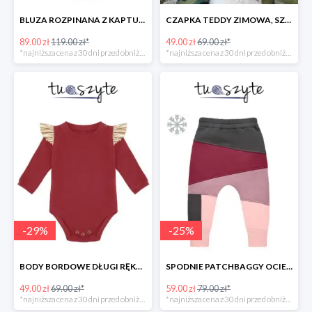
BLUZA ROZPINANA Z KAPTUREM MUCHOMORY
CZAPKA TEDDY ZIMOWA, SZARA
89.00 zł
119.00 zł*
49.00 zł
69.00 zł*
*najniższa cena z 30 dni przed obniżką
*najniższa cena z 30 dni przed obniżką
-
29
%
-
25
%
BODY BORDOWE DŁUGI RĘKAW
SPODNIE PATCHBAGGY OCIEPLANE RÓŻOWO-BORDOWE
49.00 zł
69.00 zł*
59.00 zł
79.00 zł*
*najniższa cena z 30 dni przed obniżką
*najniższa cena z 30 dni przed obniżką