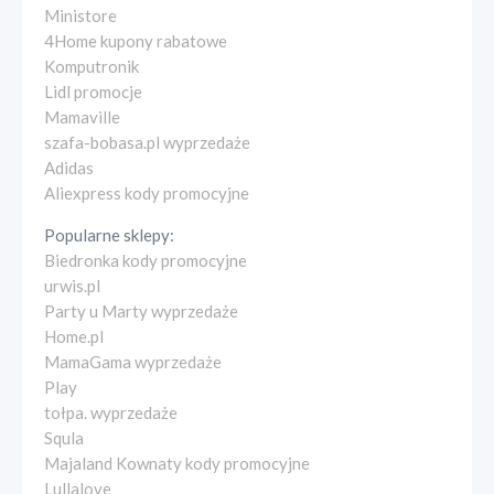
Ministore
4Home kupony rabatowe
Komputronik
Lidl promocje
Mamaville
szafa-bobasa.pl wyprzedaże
Adidas
Aliexpress kody promocyjne
Popularne sklepy:
Biedronka kody promocyjne
urwis.pl
Party u Marty wyprzedaże
Home.pl
MamaGama wyprzedaże
Play
tołpa. wyprzedaże
Squla
Majaland Kownaty kody promocyjne
Lullalove