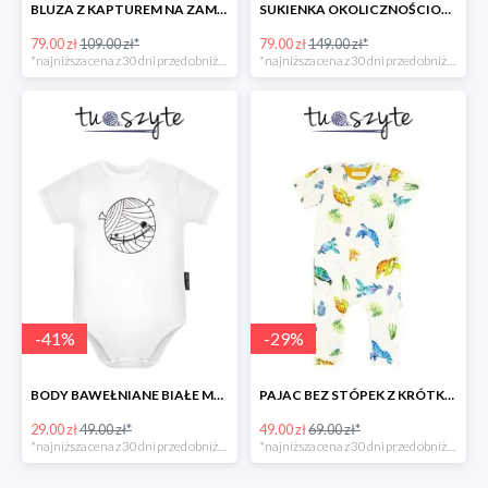
BLUZA Z KAPTUREM NA ZAMEK, MAŁPKA w super cenie
SUKIENKA OKOLICZNOŚCIOWA ŻAKARDOWA w super cenie
79.00 zł
109.00 zł*
79.00 zł
149.00 zł*
*najniższa cena z 30 dni przed obniżką
*najniższa cena z 30 dni przed obniżką
-
41
%
-
29
%
BODY BAWEŁNIANE BIAŁE MUMIA KRÓTKI RĘKAW w super cenie
PAJAC BEZ STÓPEK Z KRÓTKIM RĘKAWEM ŻÓŁWIE
29.00 zł
49.00 zł*
49.00 zł
69.00 zł*
*najniższa cena z 30 dni przed obniżką
*najniższa cena z 30 dni przed obniżką