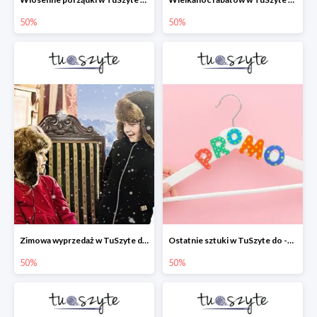
50%
50%
Zimowa wyprzedaż w TuSzyte do -50% wciąż trwa
Ostatnie sztuki w TuSzyte do -50%
50%
50%