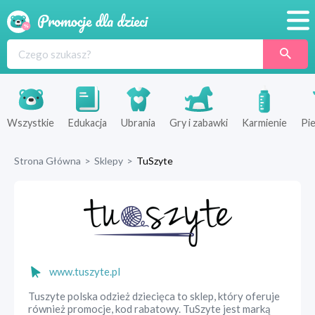
Promocje
Produkty
Sklepy
Wszystkie
Edukacja
Ubrania
Gry i zabawki
Karmienie
Pie
Blog
Strona Główna
>
Sklepy
>
TuSzyte
Wyprawka
www.tuszyte.pl
Tuszyte polska odzież dziecięca to sklep, który oferuje
również promocje, kod rabatowy. TuSzyte jest marką