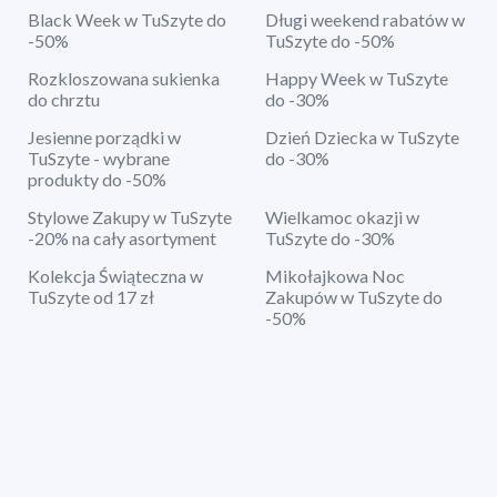
Black Week w TuSzyte do
Długi weekend rabatów w
-50%
TuSzyte do -50%
Rozkloszowana sukienka
Happy Week w TuSzyte
do chrztu
do -30%
Jesienne porządki w
Dzień Dziecka w TuSzyte
TuSzyte - wybrane
do -30%
produkty do -50%
Stylowe Zakupy w TuSzyte
Wielkamoc okazji w
-20% na cały asortyment
TuSzyte do -30%
Kolekcja Świąteczna w
Mikołajkowa Noc
TuSzyte od 17 zł
Zakupów w TuSzyte do
-50%