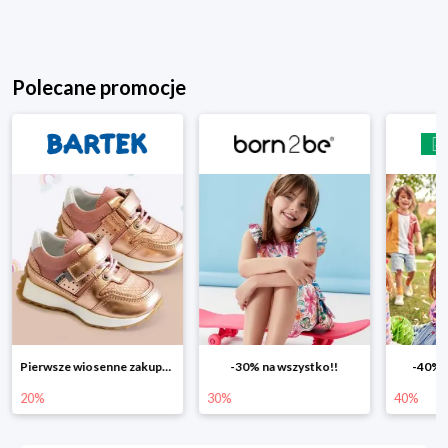
Polecane promocje
Pierwsze wiosenne zakupy -20%
-30% na wszystko!!
-40% n
20%
30%
40%