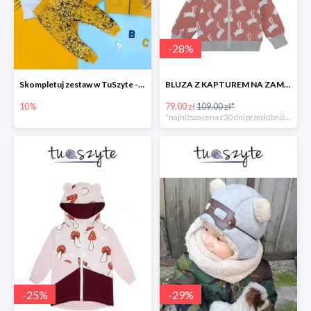
-
28
%
Skompletuj zestaw w TuSzyte -10%
BLUZA Z KAPTUREM NA ZAMEK W ZAJĄCE, BRUDNY RÓŻ
10%
79.00 zł
109.00 zł*
*najniższa cena z 30 dni przed obniżką
-
25
%
-
29
%