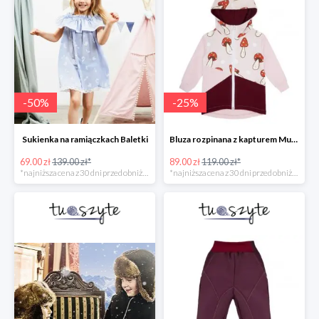
-
50
%
-
25
%
Sukienka na ramiączkach Baletki
Bluza rozpinana z kapturem Muchomory
69.00 zł
139.00 zł*
89.00 zł
119.00 zł*
*najniższa cena z 30 dni przed obniżką
*najniższa cena z 30 dni przed obniżką