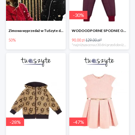
-
30
%
Zimowa wyprzedaż w TuSzyte do -50%
WODOODPORNE SPODNIE OCIEPLANE BORDOWE w super cenie
50%
90.00 zł
129.00 zł*
*najniższa cena z 30 dni przed obniżką
-
28
%
-
47
%