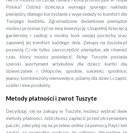
Polska? Odzież dziecięca wymaga sporego nakładu
pieniędzy, dlatego korzystanie z wyprzedaży to komfort dla
Twojego budżetu. Zgromadzone dodatkowe pieniądze
możesz przeznaczyć na inną inwestycję. Uzupełnij dziecięcą
garderobę i zadbaj o modny look swojej pociechy oraz
zapewnij jej komfort każdego dnia. Zakupy na tuszute.pl
pozwolą Ci nie tylko zaoszczędzić pieniądze, ale również
czas, który musisz poświęcić. Sklep Tuszyte posiada
szeroki asortyment artykułów dla dzieci: kurtki dla
dziewczynek i chłopców, spodnie, sukienki, spódnice,
jeansy, kombinezony niemowlęce, piżamy dla dzieci, czapki,
szaliki i inne produkty.
Metody płatności i zwrot Tuszyte
Decydując się na zakupy w Tuszyte, możesz wybrać dwie
metody płatności. Jeśli chcesz zapłacić przed otrzymaniem
paczki, zdecyduj się na przelew online za pomocą PayU lub
zapłać za przesyłkę podczas jej odbioru. Wszystkie te