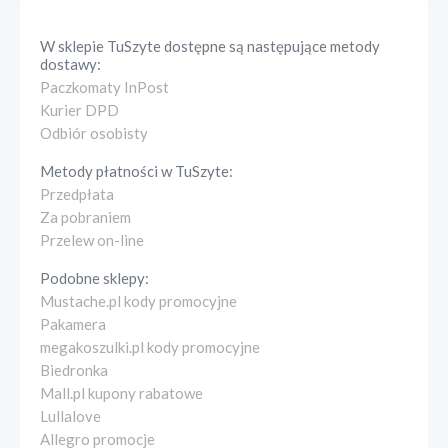
W sklepie
TuSzyte
dostępne są następujące metody
dostawy:
Paczkomaty InPost
Kurier DPD
Odbiór osobisty
Metody płatności w
TuSzyte
:
Przedpłata
Za pobraniem
Przelew on-line
Podobne sklepy:
Mustache.pl kody promocyjne
Pakamera
megakoszulki.pl kody promocyjne
Biedronka
Mall.pl kupony rabatowe
Lullalove
Allegro promocje