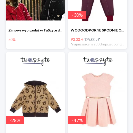
-
30
%
Zimowa wyprzedaż w TuSzyte do -50%
WODOODPORNE SPODNIE OCIEPLANE BORDOWE w super cenie
50%
90.00 zł
129.00 zł*
*najniższa cena z 30 dni przed obniżką
-
28
%
-
47
%