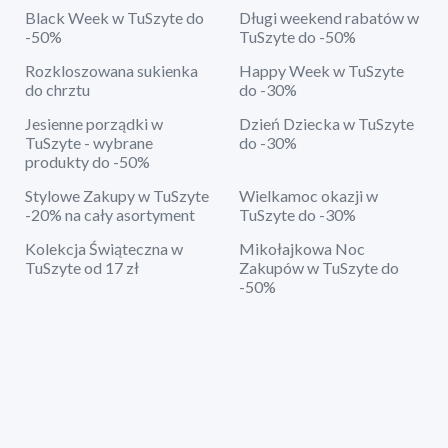
Black Week w TuSzyte do
Długi weekend rabatów w
-50%
TuSzyte do -50%
Rozkloszowana sukienka
Happy Week w TuSzyte
do chrztu
do -30%
Jesienne porządki w
Dzień Dziecka w TuSzyte
TuSzyte - wybrane
do -30%
produkty do -50%
Stylowe Zakupy w TuSzyte
Wielkamoc okazji w
-20% na cały asortyment
TuSzyte do -30%
Kolekcja Świąteczna w
Mikołajkowa Noc
TuSzyte od 17 zł
Zakupów w TuSzyte do
-50%