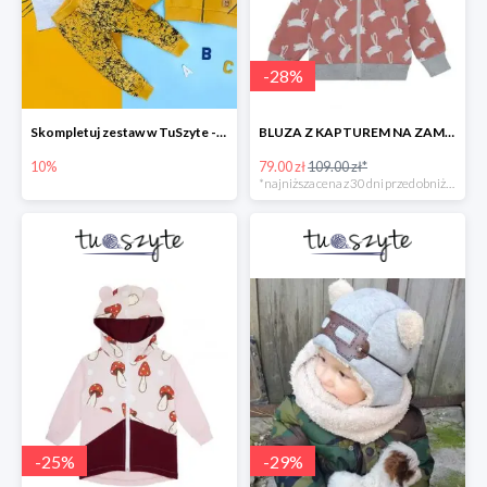
-
28
%
Skompletuj zestaw w TuSzyte -10%
BLUZA Z KAPTUREM NA ZAMEK W ZAJĄCE, BRUDNY RÓŻ
10%
79.00 zł
109.00 zł*
*najniższa cena z 30 dni przed obniżką
-
25
%
-
29
%