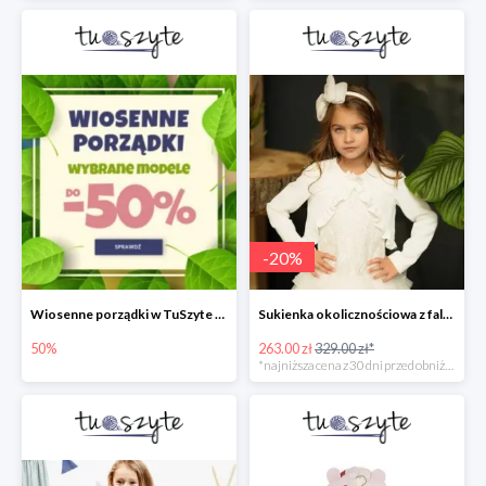
-
20
%
Wiosenne porządki w TuSzyte do -50%
Sukienka okolicznościowa z falbankami
50%
263.00 zł
329.00 zł*
*najniższa cena z 30 dni przed obniżką