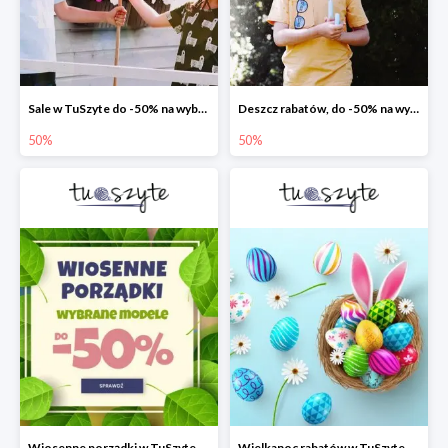
Sale w TuSzyte do -50% na wybrane modele
Deszcz rabatów, do -50% na wybrane modele
50%
50%
Wiosenne porządki w TuSzyte - wybrane modele do -50%
Wielkanoc rabatów w TuSzyte do -50%