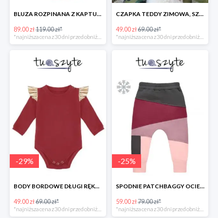
BLUZA ROZPINANA Z KAPTUREM MUCHOMORY
CZAPKA TEDDY ZIMOWA, SZARA
89.00 zł
119.00 zł*
49.00 zł
69.00 zł*
*najniższa cena z 30 dni przed obniżką
*najniższa cena z 30 dni przed obniżką
-
29
%
-
25
%
BODY BORDOWE DŁUGI RĘKAW
SPODNIE PATCHBAGGY OCIEPLANE RÓŻOWO-BORDOWE
49.00 zł
69.00 zł*
59.00 zł
79.00 zł*
*najniższa cena z 30 dni przed obniżką
*najniższa cena z 30 dni przed obniżką