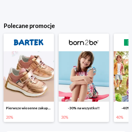
Polecane promocje
Pierwsze wiosenne zakupy -20%
-30% na wszystko!!
-40% n
20%
30%
40%