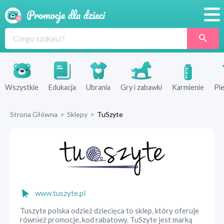
Promocje
Produkty
Sklepy
Wszystkie
Edukacja
Ubrania
Gry i zabawki
Karmienie
Pie
Blog
Strona Główna
>
Sklepy
>
TuSzyte
Wyprawka
www.tuszyte.pl
Tuszyte polska odzież dziecięca to sklep, który oferuje
również promocje, kod rabatowy. TuSzyte jest marką