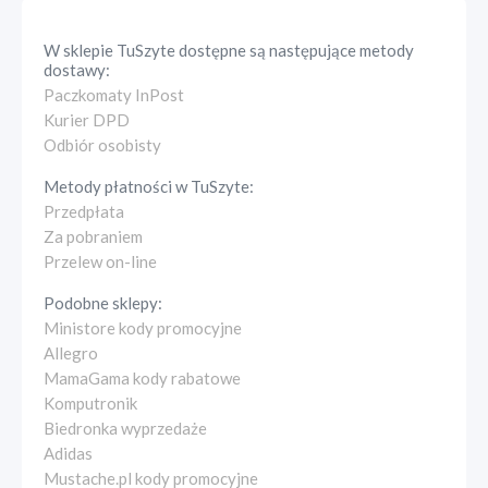
W sklepie
TuSzyte
dostępne są następujące metody
dostawy:
Paczkomaty InPost
Kurier DPD
Odbiór osobisty
Metody płatności w
TuSzyte
:
Przedpłata
Za pobraniem
Przelew on-line
Podobne sklepy:
Ministore kody promocyjne
Allegro
MamaGama kody rabatowe
Komputronik
Biedronka wyprzedaże
Adidas
Mustache.pl kody promocyjne