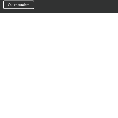
Ok, rozumiem
Strona Główna
Promocje
Sklepy
Wyprawka