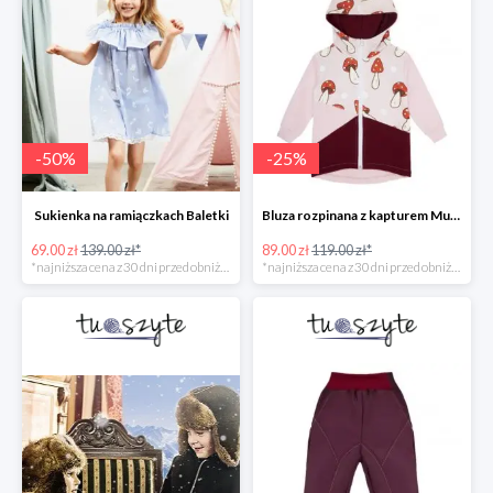
-
50
%
-
25
%
Sukienka na ramiączkach Baletki
Bluza rozpinana z kapturem Muchomory
69.00 zł
139.00 zł*
89.00 zł
119.00 zł*
*najniższa cena z 30 dni przed obniżką
*najniższa cena z 30 dni przed obniżką