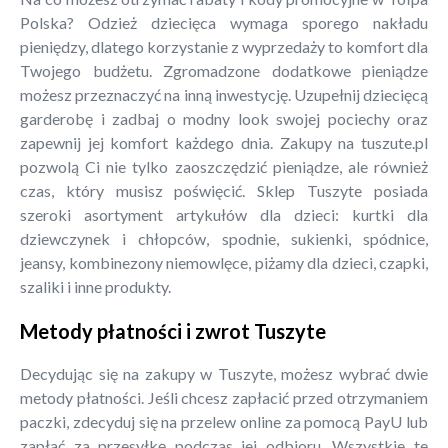
Polska? Odzież dziecięca wymaga sporego nakładu
pieniędzy, dlatego korzystanie z wyprzedaży to komfort dla
Twojego budżetu. Zgromadzone dodatkowe pieniądze
możesz przeznaczyć na inną inwestycję. Uzupełnij dziecięcą
garderobę i zadbaj o modny look swojej pociechy oraz
zapewnij jej komfort każdego dnia. Zakupy na tuszute.pl
pozwolą Ci nie tylko zaoszczędzić pieniądze, ale również
czas, który musisz poświęcić. Sklep Tuszyte posiada
szeroki asortyment artykułów dla dzieci: kurtki dla
dziewczynek i chłopców, spodnie, sukienki, spódnice,
jeansy, kombinezony niemowlęce, piżamy dla dzieci, czapki,
szaliki i inne produkty.
Metody płatności i zwrot Tuszyte
Decydując się na zakupy w Tuszyte, możesz wybrać dwie
metody płatności. Jeśli chcesz zapłacić przed otrzymaniem
paczki, zdecyduj się na przelew online za pomocą PayU lub
zapłać za przesyłkę podczas jej odbioru. Wszystkie te