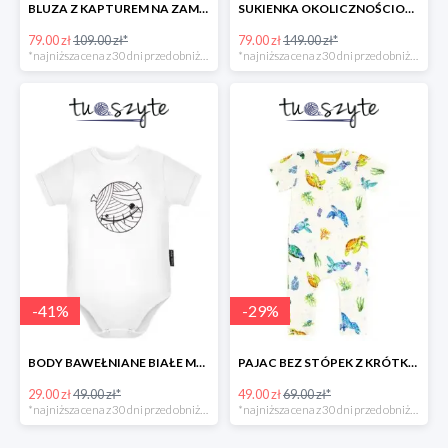
BLUZA Z KAPTUREM NA ZAMEK, MAŁPKA w super cenie
SUKIENKA OKOLICZNOŚCIOWA ŻAKARDOWA w super cenie
79.00 zł
109.00 zł*
79.00 zł
149.00 zł*
*najniższa cena z 30 dni przed obniżką
*najniższa cena z 30 dni przed obniżką
-
41
%
-
29
%
BODY BAWEŁNIANE BIAŁE MUMIA KRÓTKI RĘKAW w super cenie
PAJAC BEZ STÓPEK Z KRÓTKIM RĘKAWEM ŻÓŁWIE
29.00 zł
49.00 zł*
49.00 zł
69.00 zł*
*najniższa cena z 30 dni przed obniżką
*najniższa cena z 30 dni przed obniżką