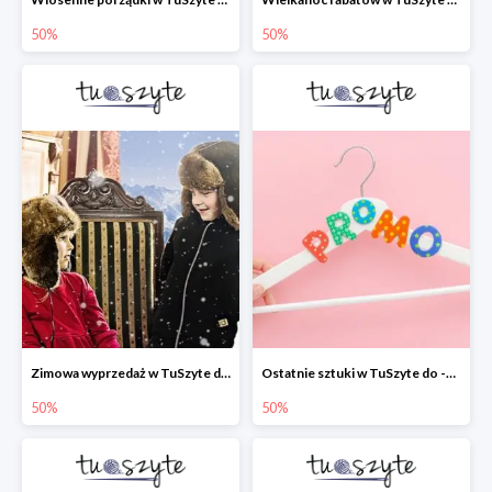
50%
50%
Zimowa wyprzedaż w TuSzyte do -50% wciąż trwa
Ostatnie sztuki w TuSzyte do -50%
50%
50%