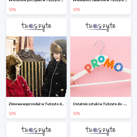
50%
50%
Zimowa wyprzedaż w TuSzyte do -50% wciąż trwa
Ostatnie sztuki w TuSzyte do -50%
50%
50%