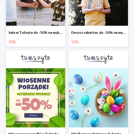
Sale w TuSzyte do -50% na wybrane modele
Deszcz rabatów, do -50% na wybrane modele
50%
50%
Wiosenne porządki w TuSzyte - wybrane modele do -50%
Wielkanoc rabatów w TuSzyte do -50%