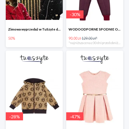
-
30
%
Zimowa wyprzedaż w TuSzyte do -50%
WODOODPORNE SPODNIE OCIEPLANE BORDOWE w super cenie
50%
90.00 zł
129.00 zł*
*najniższa cena z 30 dni przed obniżką
-
28
%
-
47
%