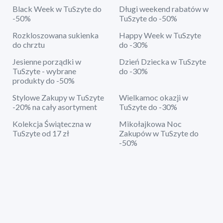
Black Week w TuSzyte do
Długi weekend rabatów w
-50%
TuSzyte do -50%
Rozkloszowana sukienka
Happy Week w TuSzyte
do chrztu
do -30%
Jesienne porządki w
Dzień Dziecka w TuSzyte
TuSzyte - wybrane
do -30%
produkty do -50%
Stylowe Zakupy w TuSzyte
Wielkamoc okazji w
-20% na cały asortyment
TuSzyte do -30%
Kolekcja Świąteczna w
Mikołajkowa Noc
TuSzyte od 17 zł
Zakupów w TuSzyte do
-50%