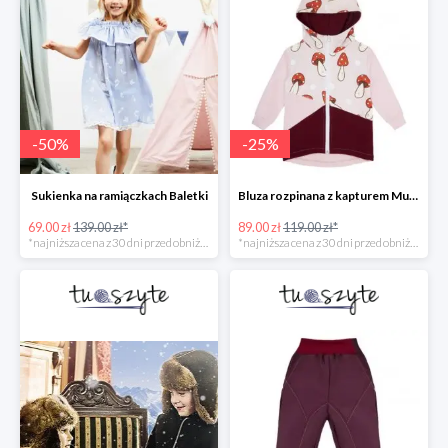
-
50
%
-
25
%
Sukienka na ramiączkach Baletki
Bluza rozpinana z kapturem Muchomory
69.00 zł
139.00 zł*
89.00 zł
119.00 zł*
*najniższa cena z 30 dni przed obniżką
*najniższa cena z 30 dni przed obniżką