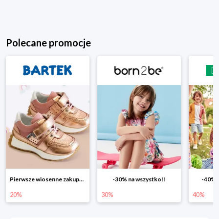
Polecane promocje
Pierwsze wiosenne zakupy -20%
-30% na wszystko!!
-40% n
20%
30%
40%