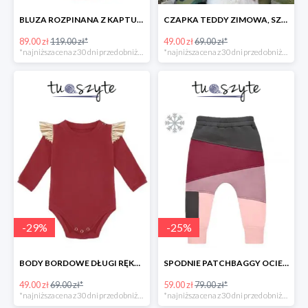
BLUZA ROZPINANA Z KAPTUREM MUCHOMORY
CZAPKA TEDDY ZIMOWA, SZARA
89.00 zł
119.00 zł*
49.00 zł
69.00 zł*
*najniższa cena z 30 dni przed obniżką
*najniższa cena z 30 dni przed obniżką
-
29
%
-
25
%
BODY BORDOWE DŁUGI RĘKAW
SPODNIE PATCHBAGGY OCIEPLANE RÓŻOWO-BORDOWE
49.00 zł
69.00 zł*
59.00 zł
79.00 zł*
*najniższa cena z 30 dni przed obniżką
*najniższa cena z 30 dni przed obniżką