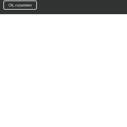
Ok, rozumiem
Strona Główna
Promocje
Sklepy
Wyprawka