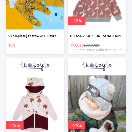
-
28
%
Skompletuj zestaw w TuSzyte -10%
BLUZA Z KAPTUREM NA ZAMEK W ZAJĄCE, BRUDNY RÓŻ
10%
79.00 zł
109.00 zł*
*najniższa cena z 30 dni przed obniżką
-
25
%
-
29
%