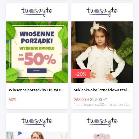
-
20
%
Wiosenne porządki w TuSzyte do -50%
Sukienka okolicznościowa z falbankami
50%
263.00 zł
329.00 zł*
*najniższa cena z 30 dni przed obniżką