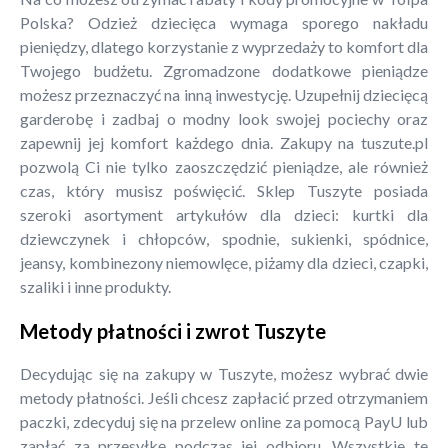
Polska? Odzież dziecięca wymaga sporego nakładu
pieniędzy, dlatego korzystanie z wyprzedaży to komfort dla
Twojego budżetu. Zgromadzone dodatkowe pieniądze
możesz przeznaczyć na inną inwestycję. Uzupełnij dziecięcą
garderobę i zadbaj o modny look swojej pociechy oraz
zapewnij jej komfort każdego dnia. Zakupy na tuszute.pl
pozwolą Ci nie tylko zaoszczędzić pieniądze, ale również
czas, który musisz poświęcić. Sklep Tuszyte posiada
szeroki asortyment artykułów dla dzieci: kurtki dla
dziewczynek i chłopców, spodnie, sukienki, spódnice,
jeansy, kombinezony niemowlęce, piżamy dla dzieci, czapki,
szaliki i inne produkty.
Metody płatności i zwrot Tuszyte
Decydując się na zakupy w Tuszyte, możesz wybrać dwie
metody płatności. Jeśli chcesz zapłacić przed otrzymaniem
paczki, zdecyduj się na przelew online za pomocą PayU lub
zapłać za przesyłkę podczas jej odbioru. Wszystkie te