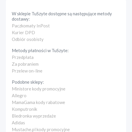
W sklepie
TuSzyte
dostępne są następujące metody
dostawy:
Paczkomaty InPost
Kurier DPD
Odbiór osobisty
Metody płatności w
TuSzyte
:
Przedpłata
Za pobraniem
Przelew on-line
Podobne sklepy:
Ministore kody promocyjne
Allegro
MamaGama kody rabatowe
Komputronik
Biedronka wyprzedaże
Adidas
Mustache.pl kody promocyjne