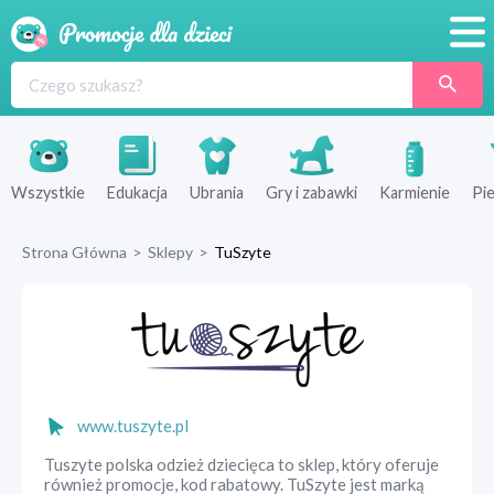
Promocje
Produkty
Sklepy
Wszystkie
Edukacja
Ubrania
Gry i zabawki
Karmienie
Pie
Blog
Strona Główna
>
Sklepy
>
TuSzyte
Wyprawka
www.tuszyte.pl
Tuszyte polska odzież dziecięca to sklep, który oferuje
również promocje, kod rabatowy. TuSzyte jest marką