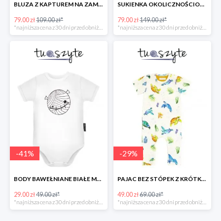
BLUZA Z KAPTUREM NA ZAMEK, MAŁPKA w super cenie
SUKIENKA OKOLICZNOŚCIOWA ŻAKARDOWA w super cenie
79.00 zł
109.00 zł*
79.00 zł
149.00 zł*
*najniższa cena z 30 dni przed obniżką
*najniższa cena z 30 dni przed obniżką
-
41
%
-
29
%
BODY BAWEŁNIANE BIAŁE MUMIA KRÓTKI RĘKAW w super cenie
PAJAC BEZ STÓPEK Z KRÓTKIM RĘKAWEM ŻÓŁWIE
29.00 zł
49.00 zł*
49.00 zł
69.00 zł*
*najniższa cena z 30 dni przed obniżką
*najniższa cena z 30 dni przed obniżką