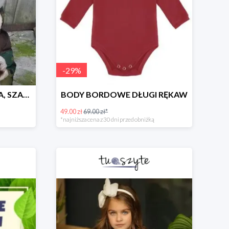
-
29
%
CZAPKA TEDDY ZIMOWA, SZARA
BODY BORDOWE DŁUGI RĘKAW
49.00 zł
69.00 zł*
*najniższa cena z 30 dni przed obniżką