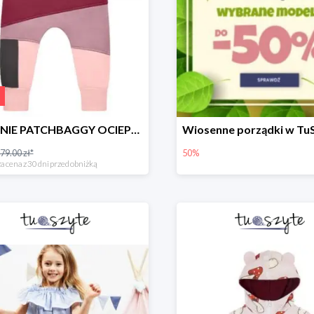
SPODNIE PATCHBAGGY OCIEPLANE RÓŻOWO-BORDOWE
79.00 zł*
50%
a cena z 30 dni przed obniżką