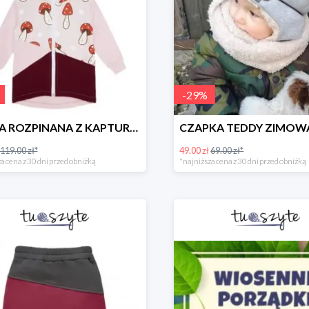
-
29
%
BLUZA ROZPINANA Z KAPTUREM MUCHOMORY
119.00 zł*
49.00 zł
69.00 zł*
a cena z 30 dni przed obniżką
*najniższa cena z 30 dni przed obniżką