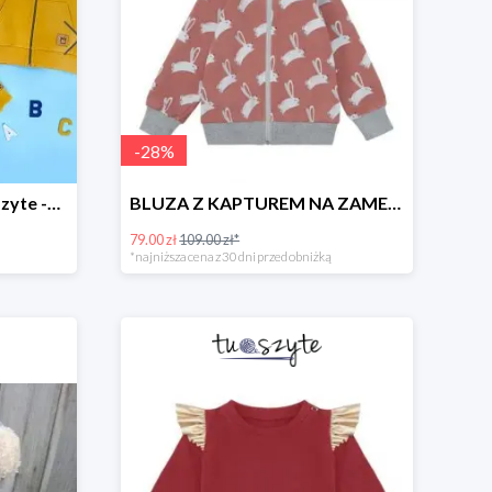
-
28
%
Skompletuj zestaw w TuSzyte -10%
BLUZA Z KAPTUREM NA ZAMEK W ZAJĄCE, BRUDNY RÓŻ
79.00 zł
109.00 zł*
*najniższa cena z 30 dni przed obniżką