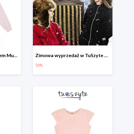
Bluza rozpinana z kapturem Muchomory
Zimowa wyprzedaż w TuSzyte do -50%
50%