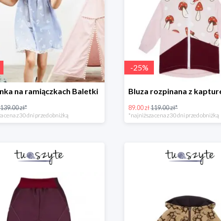
-
25
%
nka na ramiączkach Baletki
139.00 zł*
89.00 zł
119.00 zł*
a cena z 30 dni przed obniżką
*najniższa cena z 30 dni przed obniżką