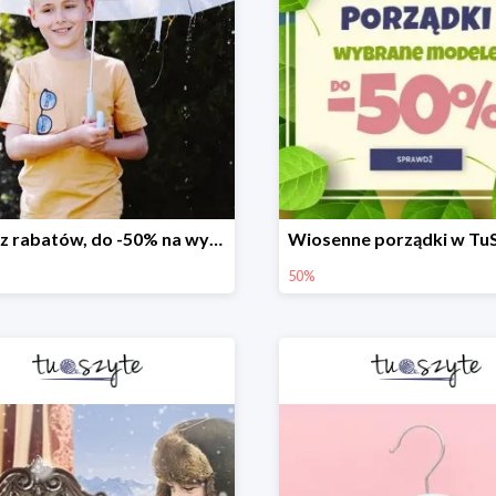
Deszcz rabatów, do -50% na wybrane modele
50%