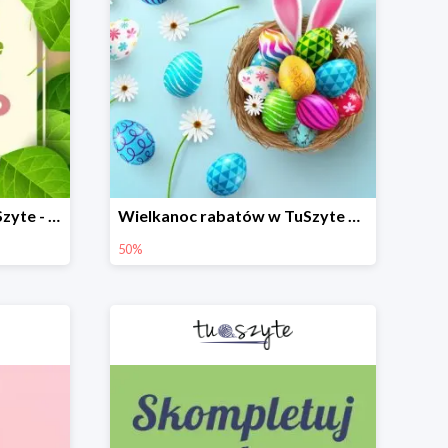
Wiosenne porządki w TuSzyte - wybrane modele do -50%
Wielkanoc rabatów w TuSzyte do -50%
50%