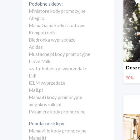
Podobne sklepy:
Ministore kody promocyjne
Allegro
MamaGama kody rabatowe
Komputronik
Biedronka wyprzedaże
Adidas
Mustache.pl kody promocyjne
I love Milk
szafa-bobasa.pl wyprzedaże
Lidl
50%
iELM wyprzedaże
Mall.pl
Mamaiti kody promocyjne
megakoszulki.pl
Pakamera kody promocyjne
Popularne sklepy:
Mamaville kody promocyjne
Mamaiti