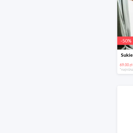
-
50
%
Sukie
69.00 zł
*najniższ