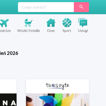
odróże
Wózki i foteliki
Dom
Sport
Usługi
ień
2026