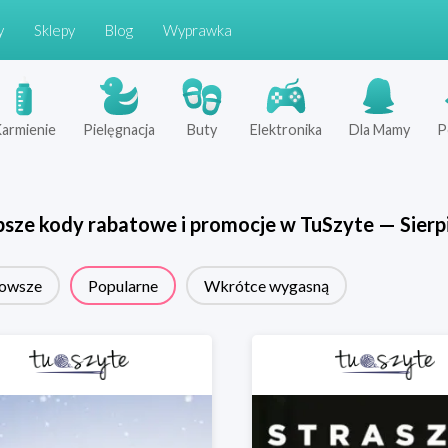
y
Sklepy
Blog
Wyprawka
armienie
Pielęgnacja
Buty
Elektronika
Dla Mamy
P
psze kody rabatowe i promocje w
TuSzyte
—
Sierp
owsze
Popularne
Wkrótce wygasną