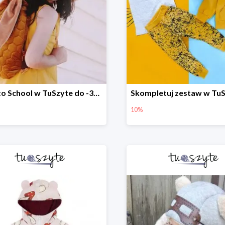
Back to School w TuSzyte do -30%
10%