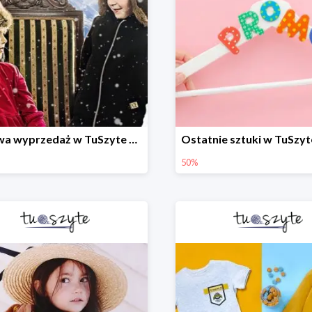
Zimowa wyprzedaż w TuSzyte do -50% wciąż trwa
50%