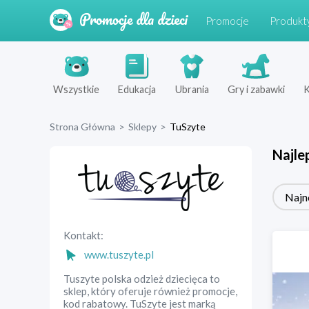
Promocje
Produkt
Wszystkie
Edukacja
Ubrania
Gry i zabawki
K
Strona Główna
>
Sklepy
>
TuSzyte
Najle
Najn
Kontakt:
www.tuszyte.pl
Tuszyte polska odzież dziecięca to
sklep, który oferuje również promocje,
kod rabatowy. TuSzyte jest marką