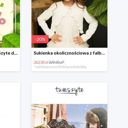
-
20
%
Wiosenne porządki w TuSzyte do -50%
Sukienka okolicznościowa z falbankami
263.00 zł
329.00 zł*
*najniższa cena z 30 dni przed obniżką