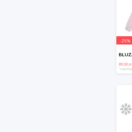
-
25
%
89.00 zł
*najniższ