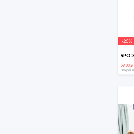
-
25
%
59.00 zł
*najniższ