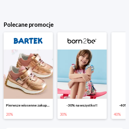
Polecane promocje
Pierwsze wiosenne zakupy -20%
-30% na wszystko!!
-40% n
20%
30%
40%