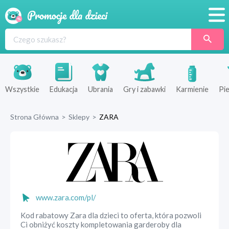
Promocje
Produkty
Sklepy
Wszystkie
Edukacja
Ubrania
Gry i zabawki
Karmienie
Pie
Blog
Strona Główna
>
Sklepy
>
ZARA
Wyprawka
www.zara.com/pl/
Kod rabatowy Zara dla dzieci to oferta, która pozwoli
Ci obniżyć koszty kompletowania garderoby dla