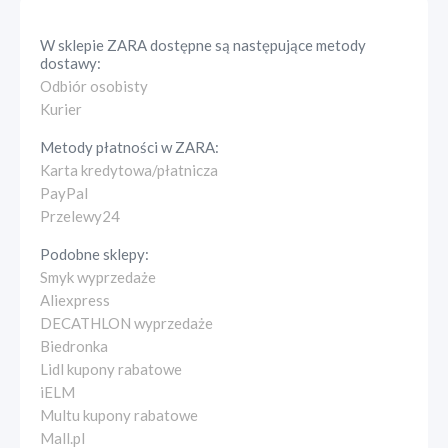
W sklepie
ZARA
dostępne są następujące metody
dostawy:
Odbiór osobisty
Kurier
Metody płatności w
ZARA
:
Karta kredytowa/płatnicza
PayPal
Przelewy24
Podobne sklepy:
Smyk wyprzedaże
Aliexpress
DECATHLON wyprzedaże
Biedronka
Lidl kupony rabatowe
iELM
Multu kupony rabatowe
Mall.pl