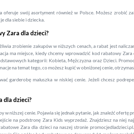
a oferuje swój asortyment również w Polsce. Możesz zrobić zak
 dla siebie i dziecka.
y Zara dla dzieci?
iwia zrobienie zakupów w niższych cenach, a rabat jest naliczan
acja ma miejsce, kiedy chcemy wprowadzić kod rabatowy Zara dl
odstawowych kategorii: Kobieta, Mężczyzna oraz Dzieci. Promoc
rmacje na temat tego, co możesz kupić w obniżonej cenie, otrzymas
wać garderobę maluszka w niskiej cenie. Jeżeli chcesz podre
dla dzieci?
 w niższej cenie. Pojawia się jednak pytanie, jak znaleźć ofertę 
rzejście na podstronę Zara Kids wyprzedaż. Znajdziesz na niej
batowe Zara dla dzieci na naszej stronie promocjedladzieci.pl