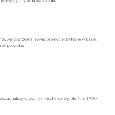
je między innymi na podstronie:
ertę, warto przeanalizować promocje dostępne w bazie.
krok po kroku.
czas należy liczyć się z kosztem w wysokości od 9,90