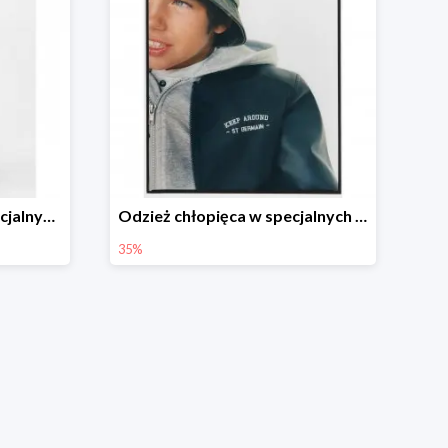
Odzież dziewczęca w specjalnych cenach do -40%
Odzież chłopięca w specjalnych cenach do -35%
35%