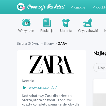
Promocje
Produkt
Wszystkie
Edukacja
Ubrania
Gry i zabawki
K
Strona Główna
>
Sklepy
>
ZARA
Najle
Najn
Kontakt:
www.zara.com/pl/
Kod rabatowy Zara dla dzieci to
oferta, która pozwoli Ci obniżyć
koszty kompletowania garderoby dla