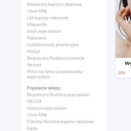
Aliexpress kupony rabatowe
I love Milk
Lidl kupony rabatowe
Mamaville
Smyk wyprzedaże
Pakamera
Lullalove kody promocyjne
Mall.pl
Bezpieczna Rodzina promocje
Wy
Neonet
Phlov by Anna Lewandowska
50%
wyprzedaże
Popularne sklepy:
Bezpieczna Rodzina wyprzedaże
NEO24
Home.pl wyprzedaże
I love Milk
Planeta Klocków kupony rabatowe
Squla