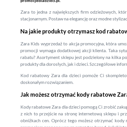
promocjedladzieci.pl.
Zara to jedna z największych firm odzieżowych, któr
stacjonarnym. Postaw na elegancję oraz modne stylizacje
Na jakie produkty otrzymasz kod rabatow
Zara Kids wyprzedaż to akcja promocyjna, która umożl
promocji wymaga dodatkowej akcji klienta. Taka sytu
rabatu? Asortyment sklepu jest podzielony na kilka p
produkty dla dorosłych, jak i dzieci. Szczegółowe info
Kod rabatowy Zara dla dzieci pomoże Ci skompleto
doskonałym rozwiązaniem.
Jak możesz otrzymać kody rabatowe Zara 
Kody rabatowe Zara dla dzieci pomogą Ci zrobić zakupy
z nich to przejście na stronę internetową sklepu i p
obniżkach cen. Oprócz tego możesz otrzymać kody ra