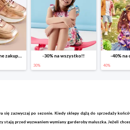
ystko!!
-40% na drugą sztukę
Wiosenne r
40%
25%
a się zazwyczaj po sezonie. Kiedy sklepy dążą do sprzedaży końcó
zy stają przed wyzwaniem wymiany garderoby maluszka. Jeżeli chcesz