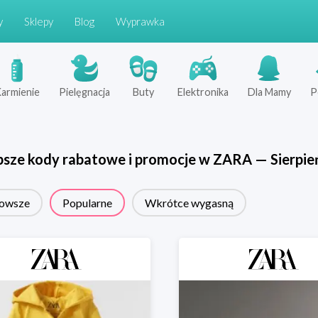
y
Sklepy
Blog
Wyprawka
armienie
Pielęgnacja
Buty
Elektronika
Dla Mamy
P
psze kody rabatowe i promocje w
ZARA
—
Sierpie
owsze
Popularne
Wkrótce wygasną