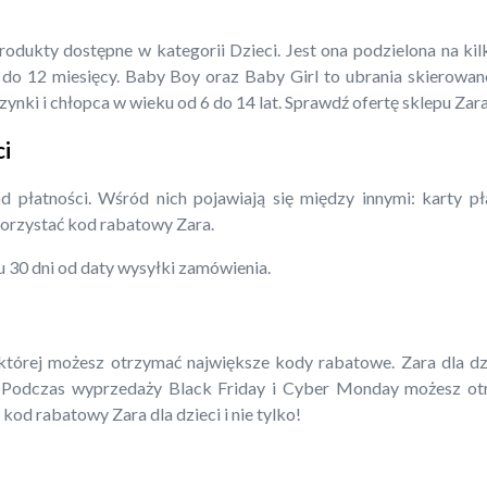
dukty dostępne w kategorii Dzieci. Jest ona podzielona na kil
o 12 miesięcy. Baby Boy oraz Baby Girl to ubrania skierowane
ynki i chłopca w wieku od 6 do 14 lat. Sprawdź ofertę sklepu Zar
ci
 płatności. Wśród nich pojawiają się między innymi: karty p
orzystać kod rabatowy Zara.
 30 dni od daty wysyłki zamówienia.
tórej możesz otrzymać największe kody rabatowe. Zara dla dzi
 Podczas wyprzedaży Black Friday i Cyber Monday możesz otr
kod rabatowy Zara dla dzieci i nie tylko!