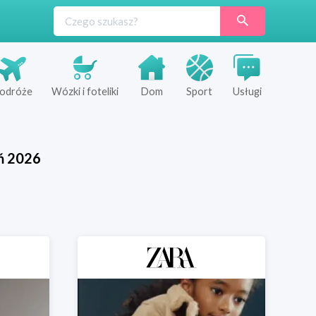
odróże
Wózki i foteliki
Dom
Sport
Usługi
ń
2026