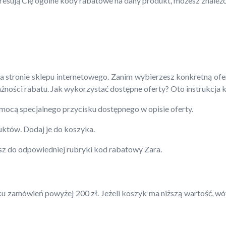
esują Cię ogólne kody rabatowe na dany produkt, możesz znaleźć 
a stronie sklepu internetowego. Zanim wybierzesz konkretną of
żności rabatu. Jak wykorzystać dostępne oferty? Oto instrukcja 
omocą specjalnego przycisku dostępnego w opisie oferty.
uktów. Dodaj je do koszyka.
z do odpowiedniej rubryki kod rabatowy Zara.
amówień powyżej 200 zł. Jeżeli koszyk ma niższą wartość, wów