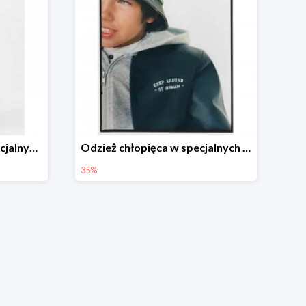
Odzież dziewczęca w specjalnych cenach do -40%
Odzież chłopięca w specjalnych cenach do -35%
35%