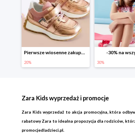
Sezonowe obniżki do -50% w Zalando
Pierwsze wiosenne zakupy -20%
-30% na wsz
20%
30%
Zara Kids wyprzedaż i promocje
Zara Kids wyprzedaż to akcja promocyjna, która odbyw
rabatowy Zara to idealna propozycja dla rodziców, któr
promocjedladzieci.pl.