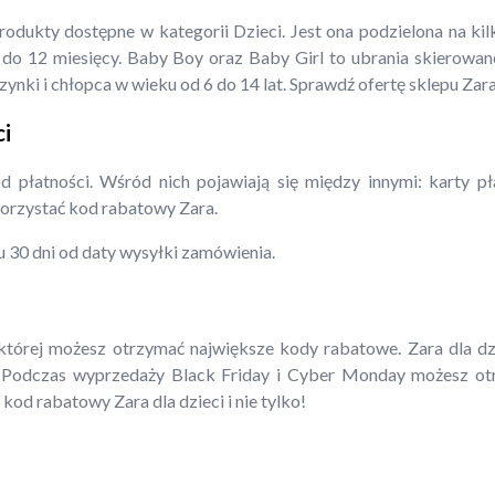
dukty dostępne w kategorii Dzieci. Jest ona podzielona na kil
o 12 miesięcy. Baby Boy oraz Baby Girl to ubrania skierowane
ynki i chłopca w wieku od 6 do 14 lat. Sprawdź ofertę sklepu Zar
ci
 płatności. Wśród nich pojawiają się między innymi: karty p
orzystać kod rabatowy Zara.
 30 dni od daty wysyłki zamówienia.
tórej możesz otrzymać największe kody rabatowe. Zara dla dzi
 Podczas wyprzedaży Black Friday i Cyber Monday możesz otr
kod rabatowy Zara dla dzieci i nie tylko!