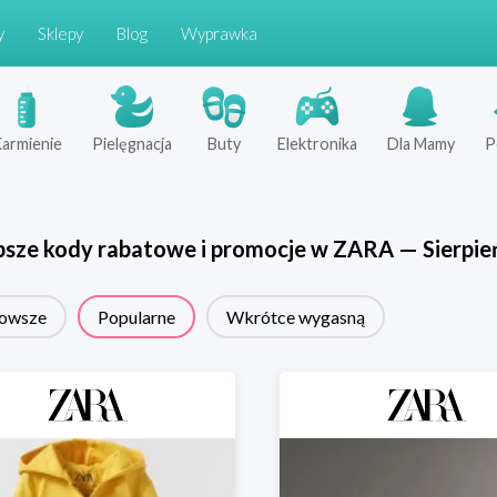
y
Sklepy
Blog
Wyprawka
armienie
Pielęgnacja
Buty
Elektronika
Dla Mamy
P
psze kody rabatowe i promocje w
ZARA
—
Sierpie
owsze
Popularne
Wkrótce wygasną