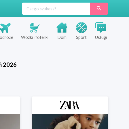
odróże
Wózki i foteliki
Dom
Sport
Usługi
ń
2026