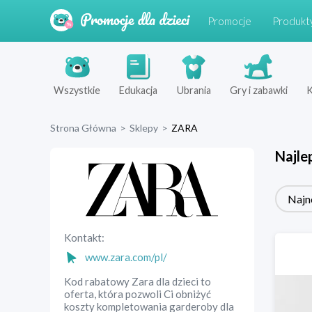
Promocje
Produkt
Wszystkie
Edukacja
Ubrania
Gry i zabawki
K
Strona Główna
>
Sklepy
>
ZARA
Najle
Najn
Kontakt:
www.zara.com/pl/
Kod rabatowy Zara dla dzieci to
oferta, która pozwoli Ci obniżyć
koszty kompletowania garderoby dla