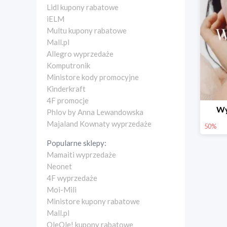
Lidl kupony rabatowe
iELM
Multu kupony rabatowe
Mall.pl
Allegro wyprzedaże
Komputronik
Ministore kody promocyjne
Kinderkraft
4F promocje
Wy
Phlov by Anna Lewandowska
Majaland Kownaty wyprzedaże
50%
Popularne sklepy:
Mamaiti wyprzedaże
Neonet
4F wyprzedaże
Moi-Mili
Ministore kupony rabatowe
Mall.pl
OleOle! kupony rabatowe