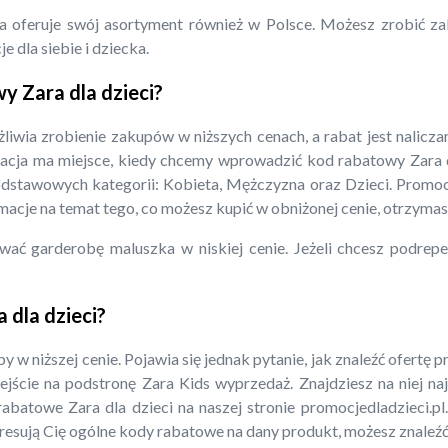
a oferuje swój asortyment również w Polsce. Możesz zrobić zak
 dla siebie i dziecka.
y Zara dla dzieci?
iwia zrobienie zakupów w niższych cenach, a rabat jest naliczan
acja ma miejsce, kiedy chcemy wprowadzić kod rabatowy Zara dl
odstawowych kategorii: Kobieta, Mężczyzna oraz Dzieci. Promoc
rmacje na temat tego, co możesz kupić w obniżonej cenie, otrzymas
wać garderobę maluszka w niskiej cenie. Jeżeli chcesz podre
dla dzieci?
 w niższej cenie. Pojawia się jednak pytanie, jak znaleźć ofertę 
rzejście na podstronę Zara Kids wyprzedaż. Znajdziesz na niej
batowe Zara dla dzieci na naszej stronie promocjedladzieci.pl
esują Cię ogólne kody rabatowe na dany produkt, możesz znaleźć 