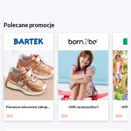
Polecane promocje
Pierwsze wiosenne zakupy -20%
-30% na wszystko!!
-40% n
20%
30%
40%