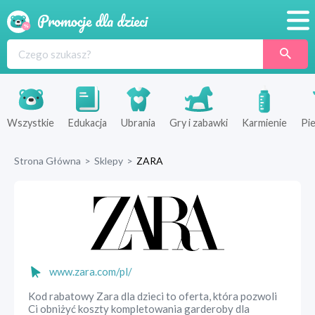
Promocje
Produkty
Sklepy
Wszystkie
Edukacja
Ubrania
Gry i zabawki
Karmienie
Pie
Blog
Strona Główna
>
Sklepy
>
ZARA
Wyprawka
www.zara.com/pl/
Kod rabatowy Zara dla dzieci to oferta, która pozwoli
Ci obniżyć koszty kompletowania garderoby dla