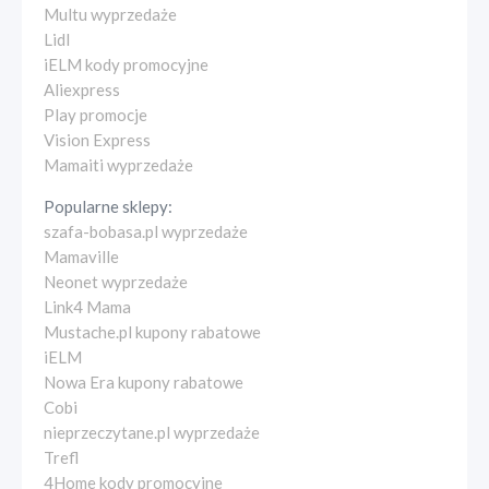
Multu wyprzedaże
Lidl
iELM kody promocyjne
Aliexpress
Play promocje
Vision Express
Mamaiti wyprzedaże
Popularne sklepy:
szafa-bobasa.pl wyprzedaże
Mamaville
Neonet wyprzedaże
Link4 Mama
Mustache.pl kupony rabatowe
iELM
Nowa Era kupony rabatowe
Cobi
nieprzeczytane.pl wyprzedaże
Trefl
4Home kody promocyjne