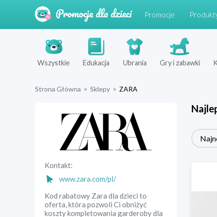
Promocje
Produkt
Wszystkie
Edukacja
Ubrania
Gry i zabawki
K
Strona Główna
>
Sklepy
>
ZARA
Najle
Najn
Kontakt:
www.zara.com/pl/
Kod rabatowy Zara dla dzieci to
oferta, która pozwoli Ci obniżyć
koszty kompletowania garderoby dla