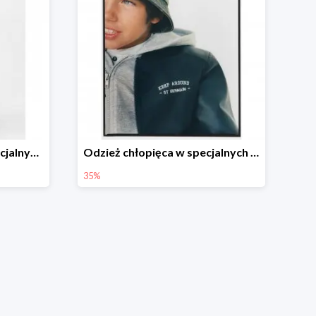
Odzież dziewczęca w specjalnych cenach do -40%
Odzież chłopięca w specjalnych cenach do -35%
35%