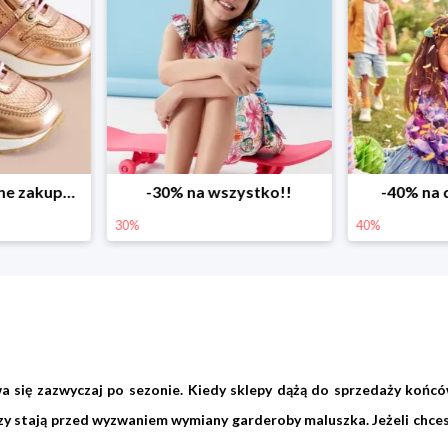
ystko!!
-40% na drugą sztukę
Wiosenne r
40%
25%
a się zazwyczaj po sezonie. Kiedy sklepy dążą do sprzedaży końcó
zy stają przed wyzwaniem wymiany garderoby maluszka. Jeżeli chcesz