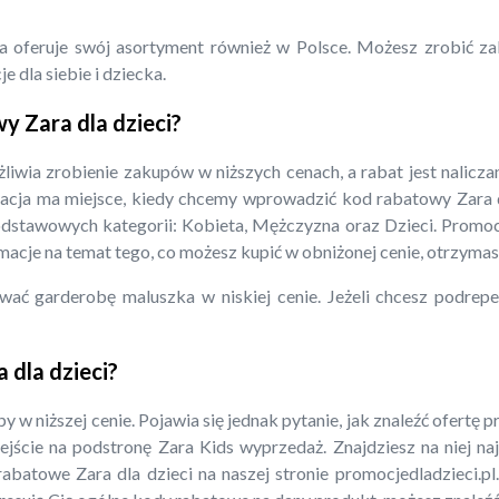
a oferuje swój asortyment również w Polsce. Możesz zrobić zak
 dla siebie i dziecka.
y Zara dla dzieci?
iwia zrobienie zakupów w niższych cenach, a rabat jest naliczan
acja ma miejsce, kiedy chcemy wprowadzić kod rabatowy Zara dl
odstawowych kategorii: Kobieta, Mężczyzna oraz Dzieci. Promoc
rmacje na temat tego, co możesz kupić w obniżonej cenie, otrzymas
wać garderobę maluszka w niskiej cenie. Jeżeli chcesz podre
dla dzieci?
 w niższej cenie. Pojawia się jednak pytanie, jak znaleźć ofertę 
rzejście na podstronę Zara Kids wyprzedaż. Znajdziesz na niej
batowe Zara dla dzieci na naszej stronie promocjedladzieci.pl