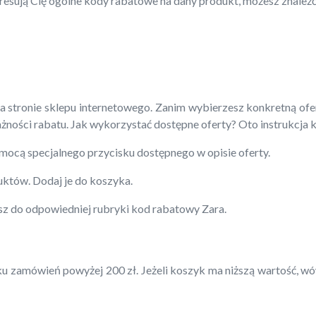
esują Cię ogólne kody rabatowe na dany produkt, możesz znaleźć 
a stronie sklepu internetowego. Zanim wybierzesz konkretną of
żności rabatu. Jak wykorzystać dostępne oferty? Oto instrukcja 
omocą specjalnego przycisku dostępnego w opisie oferty.
uktów. Dodaj je do koszyka.
z do odpowiedniej rubryki kod rabatowy Zara.
amówień powyżej 200 zł. Jeżeli koszyk ma niższą wartość, wów