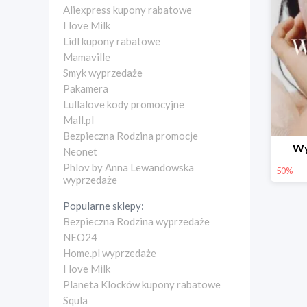
Aliexpress kupony rabatowe
I love Milk
Lidl kupony rabatowe
Mamaville
Smyk wyprzedaże
Pakamera
Lullalove kody promocyjne
Mall.pl
Bezpieczna Rodzina promocje
Wy
Neonet
Phlov by Anna Lewandowska
50%
wyprzedaże
Popularne sklepy:
Bezpieczna Rodzina wyprzedaże
NEO24
Home.pl wyprzedaże
I love Milk
Planeta Klocków kupony rabatowe
Squla