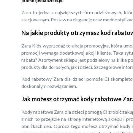
promocjedladzieci.pl.
Zara to jedna z największych firm odzieżowych, któr
stacjonarnym. Postaw na elegancję oraz modne stylizacje
Na jakie produkty otrzymasz kod rabatow
Zara Kids wyprzedaż to akcja promocyjna, która umożl
promocji wymaga dodatkowej akcji klienta. Taka sytu
rabatu? Asortyment sklepu jest podzielony na kilka p
produkty dla dorosłych, jak i dzieci. Szczegółowe info
Kod rabatowy Zara dla dzieci pomoże Ci skompleto
doskonałym rozwiązaniem.
Jak możesz otrzymać kody rabatowe Zara 
Kody rabatowe Zara dla dzieci pomogą Ci zrobić zakupy
z nich to przejście na stronę internetową sklepu i p
obniżkach cen. Oprócz tego możesz otrzymać kody ra