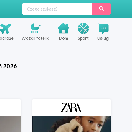
odróże
Wózki i foteliki
Dom
Sport
Usługi
ń
2026