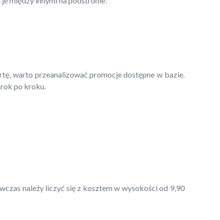
je między innymi na podstronie:
ertę, warto przeanalizować promocje dostępne w bazie.
krok po kroku.
czas należy liczyć się z kosztem w wysokości od 9,90