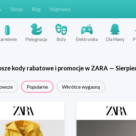
y
Sklepy
Blog
Wyprawka
armienie
Pielęgnacja
Buty
Elektronika
Dla Mamy
P
psze kody rabatowe i promocje w
ZARA
—
Sierpie
owsze
Popularne
Wkrótce wygasną