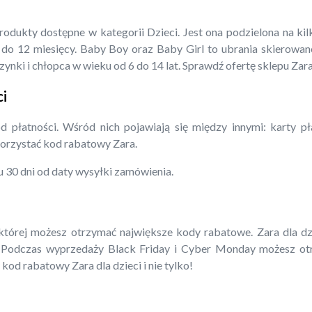
dukty dostępne w kategorii Dzieci. Jest ona podzielona na kil
o 12 miesięcy. Baby Boy oraz Baby Girl to ubrania skierowane
ynki i chłopca w wieku od 6 do 14 lat. Sprawdź ofertę sklepu Zar
ci
 płatności. Wśród nich pojawiają się między innymi: karty p
orzystać kod rabatowy Zara.
 30 dni od daty wysyłki zamówienia.
tórej możesz otrzymać największe kody rabatowe. Zara dla dzi
 Podczas wyprzedaży Black Friday i Cyber Monday możesz otr
kod rabatowy Zara dla dzieci i nie tylko!