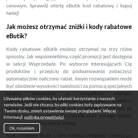
cenowym. Sprawdź ofertę eButik kod rabatowy i kupuj
taniej!
Jak możesz otrzymać zniżki i kody rabatowe
eButik?
Kody rabatowe eButik możesz otrzymać na trzy różne
sposoby. Jak wspomnieliśmy, część promocji jest dostępna
w sekcji Wyprzedaże. Po wyborze interesujących Cię
produktów i przejściu do podsumowania zobaczysz
automatycznie naliczony rabat. Innym rozwiązaniem może
być obniżenie wysokości należności za pomocą specjalnych
kodów. Informacje o wszystkich ofertach
Używamy plików cookies, by ułatwić korzystanie z naszych
wprowadzających kody rabatowe eButik możesz znaleźć w
serwisów. Jeśli nie chcesz, by pliki cookies były zapisywane na
naszej bazie Promocje Dla Dzieci. Możesz je znaleźć na
Twoim dysku, zmień ustawienia swojej przeglądarki. Więcej
stronie przeznaczonej wyłącznie dla ofert jednego sklepu,
informacji:
polityka prywatności
.
przechodząc przez sekcje Sklepy.
Ok, rozumiem
Kod rabatowy Butik I Like możesz otrzymać również po