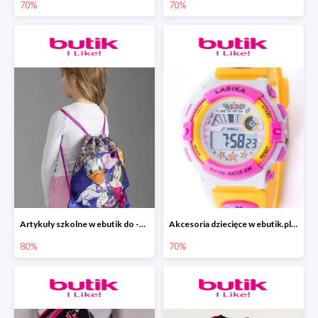
70%
70%
Artykuły szkolne w ebutik do -80%
Akcesoria dziecięce w ebutik.pl do -70%
80%
70%