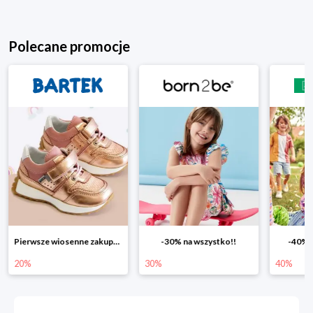
Polecane promocje
-30% na wszystko!!
-40% na drugą sztukę
Wiosenn
30%
40%
25%