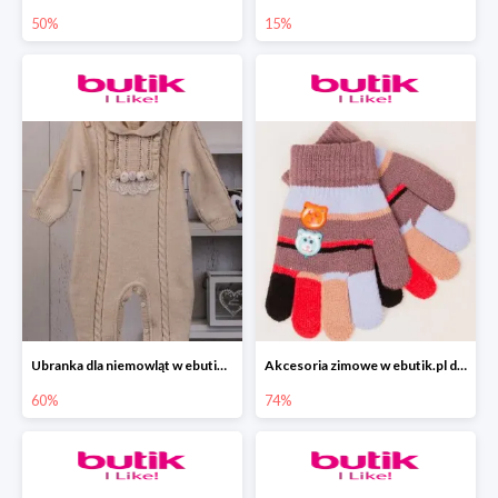
50%
15%
Ubranka dla niemowląt w ebutik.pl do -60%
Akcesoria zimowe w ebutik.pl do -74%
60%
74%