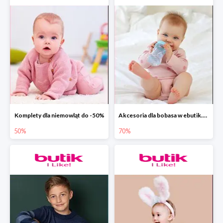
Komplety dla niemowląt do -50%
Akcesoria dla bobasa w ebutik.pl do -70%
50%
70%