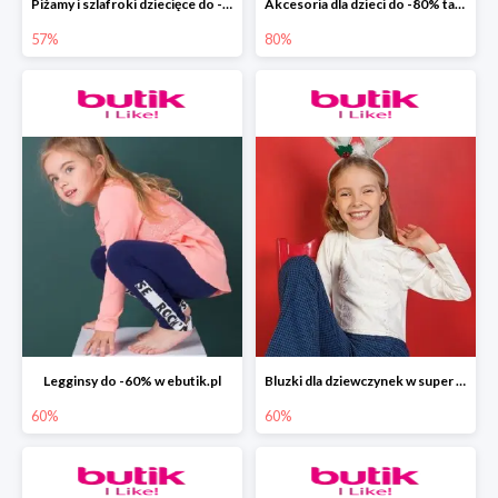
Piżamy i szlafroki dziecięce do -57% w ebutik.pl
Akcesoria dla dzieci do -80% tanie w ebutik.pl
57%
80%
Legginsy do -60% w ebutik.pl
Bluzki dla dziewczynek w super cenach do -60% taniej w ebutik.pl
60%
60%