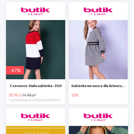
-
47
%
Czerwono-biała sukienka -35zł
Sukienka we wzory dla dziewczynki
39.99 zł
74.98 zł*
50%
*najniższa cena z 30 dni przed obniżką