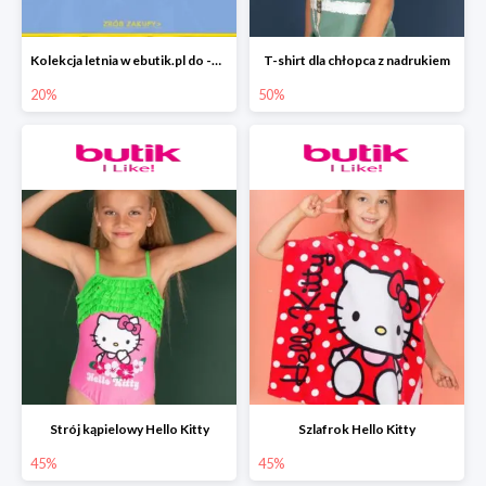
Kolekcja letnia w ebutik.pl do -20%
T-shirt dla chłopca z nadrukiem
20%
50%
Strój kąpielowy Hello Kitty
Szlafrok Hello Kitty
45%
45%