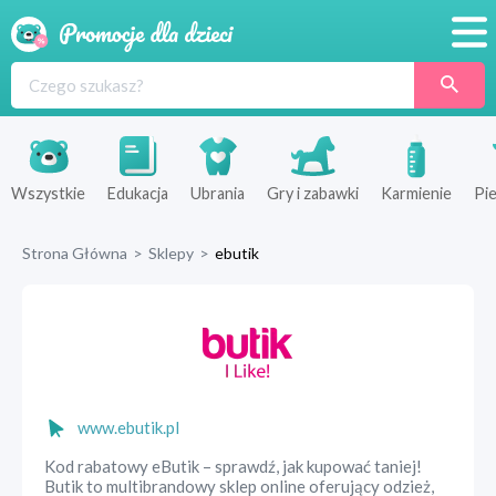
Promocje
Produkty
Sklepy
Wszystkie
Edukacja
Ubrania
Gry i zabawki
Karmienie
Pie
Blog
Strona Główna
>
Sklepy
>
ebutik
Wyprawka
www.ebutik.pl
Kod rabatowy eButik – sprawdź, jak kupować taniej!
Butik to multibrandowy sklep online oferujący odzież,