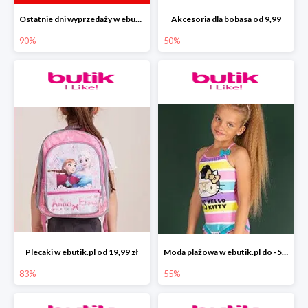
Ostatnie dni wyprzedaży w ebutik.pl do -90%
Akcesoria dla bobasa od 9,99
90%
50%
Plecaki w ebutik.pl od 19,99 zł
Moda plażowa w ebutik.pl do -55%
83%
55%