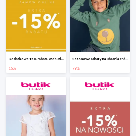
Dodatkowe 15% rabatu w ebutik.pl
Sezonowe rabaty na ubrania chłopięce w ebutik.pl do -79%
15%
79%