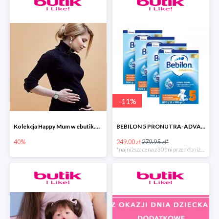
-
11
%
Kolekcja Happy Mum w ebutik.pl do -40%
BEBILON 5 PRONUTRA-ADVANCE MLEKO MODYFIKOWANE
40%
249.00 zł
279.95 zł*
*najniższa cena z 30 dni przed obniżką