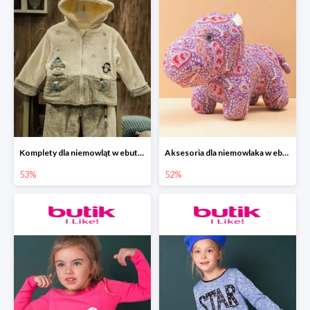
Komplety dla niemowląt w ebutik.pl do -53%
Aksesoria dla niemowlaka w ebutik.pl do -52%
53%
52%