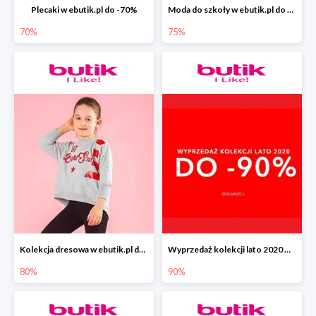
Plecaki w ebutik.pl do -70%
Moda do szkoły w ebutik.pl do -75%
70%
75%
Kolekcja dresowa w ebutik.pl do -80%
Wyprzedaż kolekcji lato 2020 w ebutik.pl do -90%
80%
90%