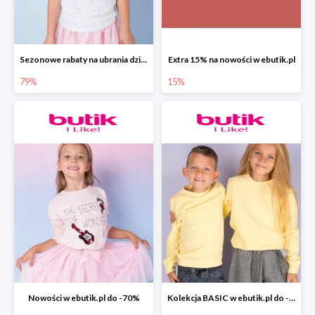
Sezonowe rabaty na ubrania dziewczęce w ebutik.pl do -79%
Extra 15% na nowości w ebutik.pl
79%
15%
Nowości w ebutik.pl do -70%
Kolekcja BASIC w ebutik.pl do -70%