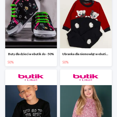
Buty dla dzieci w ebutik do -50%
Ubranka dla niemowląt w ebutik.pl do -50%
50%
50%