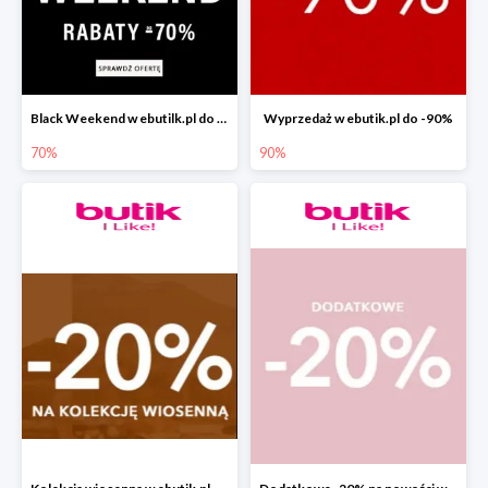
Black Weekend w ebutilk.pl do -70%
Wyprzedaż w ebutik.pl do -90%
70%
90%