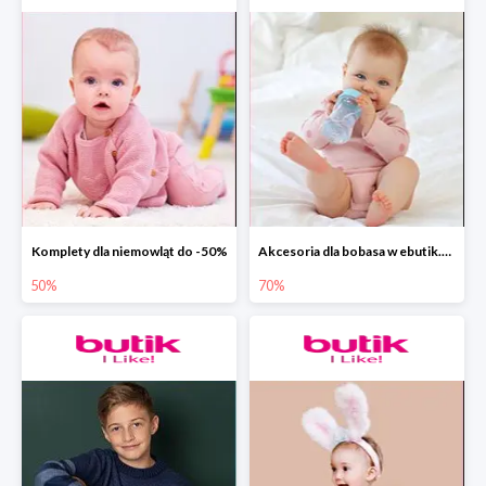
Komplety dla niemowląt do -50%
Akcesoria dla bobasa w ebutik.pl do -70%
50%
70%