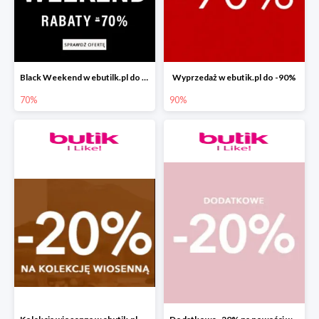
Black Weekend w ebutilk.pl do -70%
Wyprzedaż w ebutik.pl do -90%
70%
90%