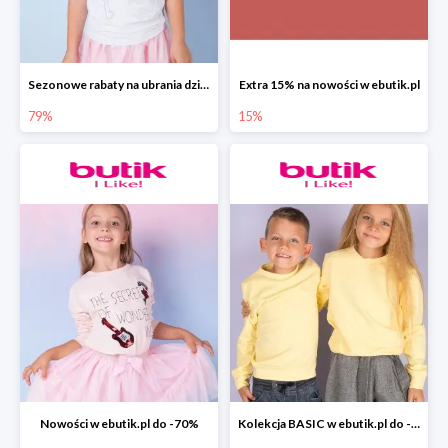
Sezonowe rabaty na ubrania dziewczęce w ebutik.pl do -79%
Extra 15% na nowości w ebutik.pl
79%
15%
Nowości w ebutik.pl do -70%
Kolekcja BASIC w ebutik.pl do -70%