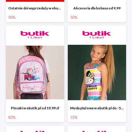
Ostatnie dni wyprzedaży w ebutik.pl do -90%
Akcesoria dla bobasa od 9,99
90%
50%
Plecaki w ebutik.pl od 19,99 zł
Moda plażowa w ebutik.pl do -55%
83%
55%