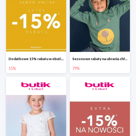
Dodatkowe 15% rabatu w ebutik.pl
Sezonowe rabaty na ubrania chłopięce w ebutik.pl do -79%
15%
79%