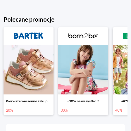
Polecane promocje
-30% na wszystko!!
-40% na drugą sztukę
Wiosenn
30%
40%
25%