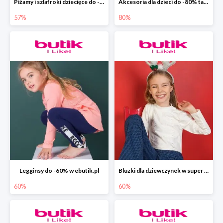
Piżamy i szlafroki dziecięce do -57% w ebutik.pl
Akcesoria dla dzieci do -80% tanie w ebutik.pl
57%
80%
Legginsy do -60% w ebutik.pl
Bluzki dla dziewczynek w super cenach do -60% taniej w ebutik.pl
60%
60%