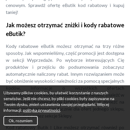
cenowym. Sprawdź ofertę eButik kod rabatowy i kupuj
taniej!
Jak możesz otrzymać zniżki i kody rabatowe
eButik?
Kody rabatowe eButik możesz otrzymać na trzy różne
sposoby. Jak wspomnieliśmy, część promocji jest dostępna
w sekcji Wyprzedaże. Po wyborze interesujących Cię
produktów i przejściu do podsumowania zobaczysz
automatycznie naliczony rabat. Innym rozwiązaniem może
być obniżenie wysokości należności za pomocą specjalnych
kodów. Informacje o wszystkich ofertach
Używamy plików cookies, by ułatwić korzystanie z naszych
wprowadzających kody rabatowe eButik możesz znaleźć w
serwisów. Jeśli nie chcesz, by pliki cookies były zapisywane na
naszej bazie Promocje Dla Dzieci. Możesz je znaleźć na
Twoim dysku, zmień ustawienia swojej przeglądarki. Więcej
stronie przeznaczonej wyłącznie dla ofert jednego sklepu,
informacji:
polityka prywatności
.
przechodząc przez sekcje Sklepy.
Ok, rozumiem
Kod rabatowy Butik I Like możesz otrzymać również po