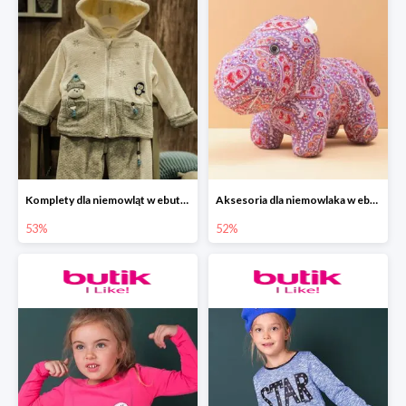
Komplety dla niemowląt w ebutik.pl do -53%
Aksesoria dla niemowlaka w ebutik.pl do -52%
53%
52%