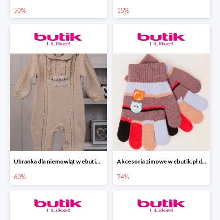
50%
15%
Ubranka dla niemowląt w ebutik.pl do -60%
Akcesoria zimowe w ebutik.pl do -74%
60%
74%