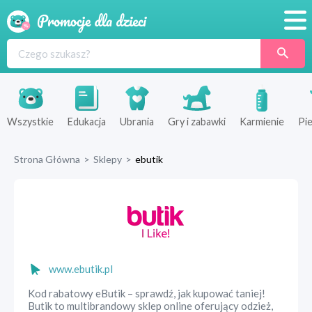
Promocje
Produkty
Sklepy
Wszystkie
Edukacja
Ubrania
Gry i zabawki
Karmienie
Pie
Blog
Strona Główna
>
Sklepy
>
ebutik
Wyprawka
www.ebutik.pl
Kod rabatowy eButik – sprawdź, jak kupować taniej!
Butik to multibrandowy sklep online oferujący odzież,