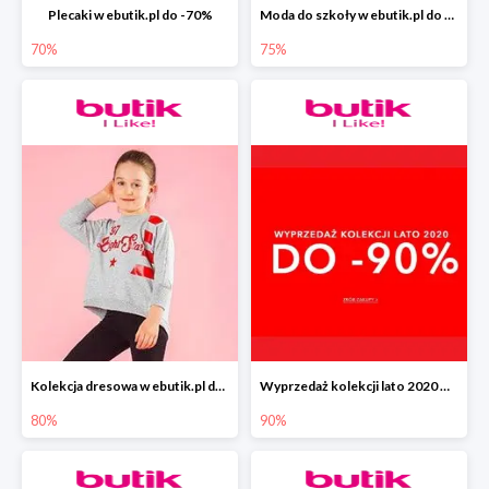
Plecaki w ebutik.pl do -70%
Moda do szkoły w ebutik.pl do -75%
70%
75%
Kolekcja dresowa w ebutik.pl do -80%
Wyprzedaż kolekcji lato 2020 w ebutik.pl do -90%
80%
90%