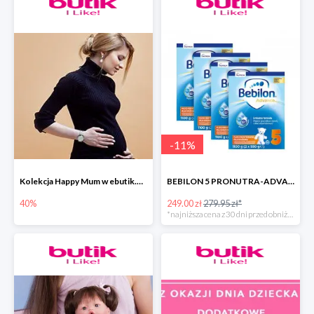
-
11
%
Kolekcja Happy Mum w ebutik.pl do -40%
BEBILON 5 PRONUTRA-ADVANCE MLEKO MODYFIKOWANE
40%
249.00 zł
279.95 zł*
*najniższa cena z 30 dni przed obniżką