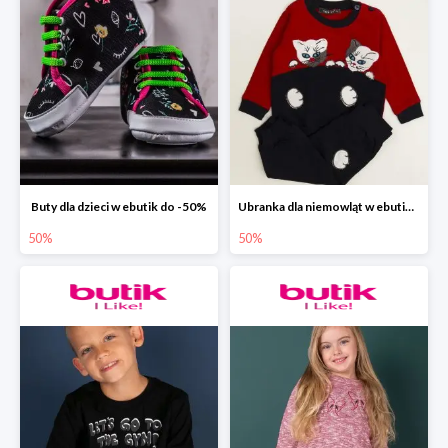
Buty dla dzieci w ebutik do -50%
Ubranka dla niemowląt w ebutik.pl do -50%
50%
50%