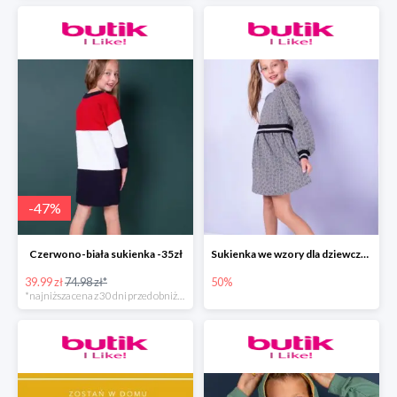
-
47
%
Czerwono-biała sukienka -35zł
Sukienka we wzory dla dziewczynki
39.99 zł
74.98 zł*
50%
*najniższa cena z 30 dni przed obniżką