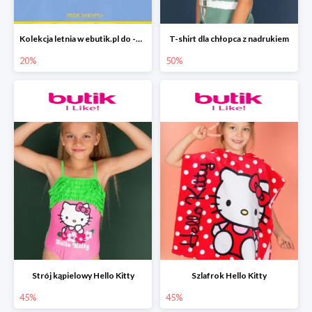
Kolekcja letnia w ebutik.pl do -20%
T-shirt dla chłopca z nadrukiem
20%
50%
Strój kąpielowy Hello Kitty
Szlafrok Hello Kitty
45%
45%