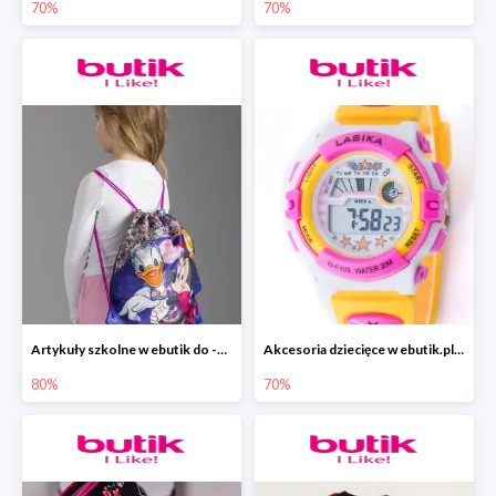
70%
70%
Artykuły szkolne w ebutik do -80%
Akcesoria dziecięce w ebutik.pl do -70%
80%
70%