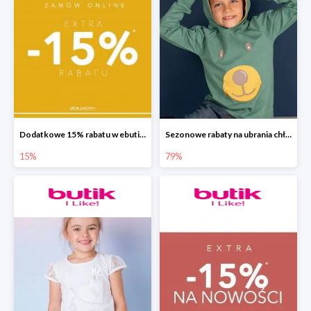
Dodatkowe 15% rabatu w ebutik.pl
Sezonowe rabaty na ubrania chłopięce w ebutik.pl do -79%
15%
79%