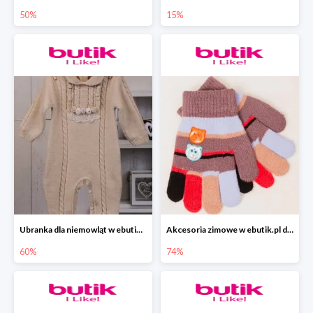
50%
15%
Ubranka dla niemowląt w ebutik.pl do -60%
Akcesoria zimowe w ebutik.pl do -74%
60%
74%