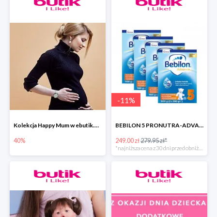
-
11
%
Kolekcja Happy Mum w ebutik.pl do -40%
BEBILON 5 PRONUTRA-ADVANCE MLEKO MODYFIKOWANE
40%
249.00 zł
279.95 zł*
*najniższa cena z 30 dni przed obniżką