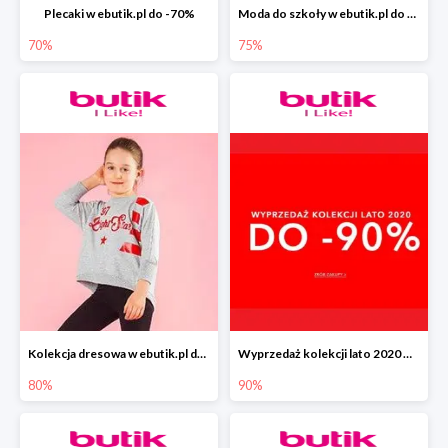
Plecaki w ebutik.pl do -70%
Moda do szkoły w ebutik.pl do -75%
70%
75%
Kolekcja dresowa w ebutik.pl do -80%
Wyprzedaż kolekcji lato 2020 w ebutik.pl do -90%
80%
90%