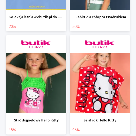
Kolekcja letnia w ebutik.pl do -20%
T-shirt dla chłopca z nadrukiem
20%
50%
Strój kąpielowy Hello Kitty
Szlafrok Hello Kitty
45%
45%