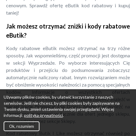
cenowym. Sprawdź ofertę eButik kod rabatowy i kupuj
taniej!
Jak możesz otrzymać zniżki i kody rabatowe
eButik?
Kody rabatowe eButik możesz otrzymać na trzy różne
sposoby. Jak wspomnieliśmy, część promocji jest dostępna
w sekcji Wyprzedaże. Po wyborze interesujących Cię
produktów i przejściu do podsumowania zobaczysz
automatycznie naliczony rabat. Innym rozwiązaniem może
być obniżenie wysokości należności za pomocą specjalnych
kodów. Informacje o wszystkich ofertach
Używamy plików cookies, by ułatwić korzystanie z naszych
wprowadzających kody rabatowe eButik możesz znaleźć w
serwisów. Jeśli nie chcesz, by pliki cookies były zapisywane na
naszej bazie Promocje Dla Dzieci. Możesz je znaleźć na
Twoim dysku, zmień ustawienia swojej przeglądarki. Więcej
stronie przeznaczonej wyłącznie dla ofert jednego sklepu,
informacji:
polityka prywatności
.
przechodząc przez sekcje Sklepy.
Ok, rozumiem
Kod rabatowy Butik I Like możesz otrzymać również po