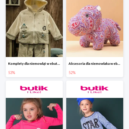
Komplety dla niemowląt w ebutik.pl do -53%
Aksesoria dla niemowlaka w ebutik.pl do -52%
53%
52%