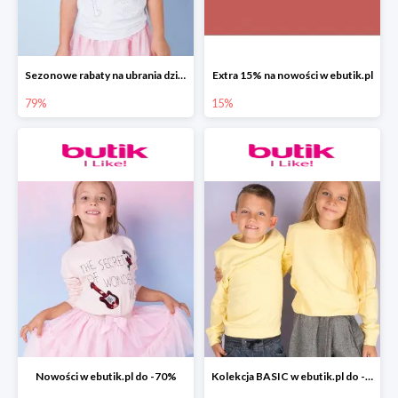
Sezonowe rabaty na ubrania dziewczęce w ebutik.pl do -79%
Extra 15% na nowości w ebutik.pl
79%
15%
Nowości w ebutik.pl do -70%
Kolekcja BASIC w ebutik.pl do -70%