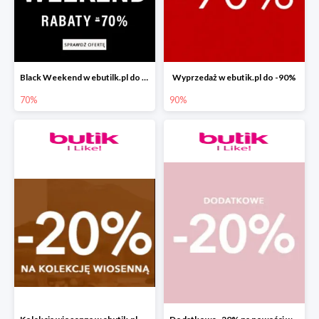
Black Weekend w ebutilk.pl do -70%
Wyprzedaż w ebutik.pl do -90%
70%
90%