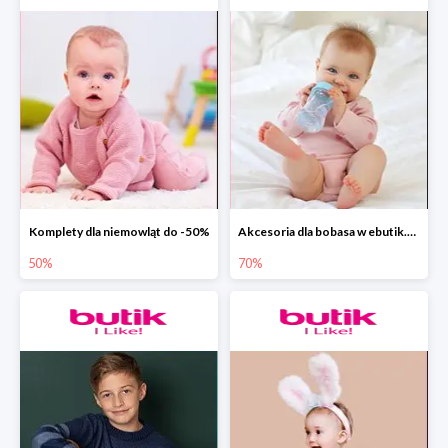
Komplety dla niemowląt do -50%
Akcesoria dla bobasa w ebutik.pl do -70%
50%
70%