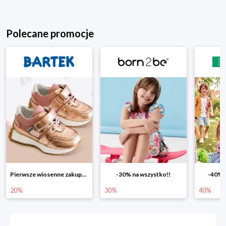
Polecane promocje
-30% na wszystko!!
-40% na drugą sztukę
Wiosenn
30%
40%
25%