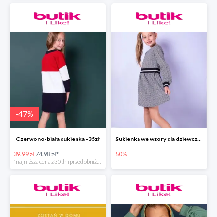
-
47
%
Czerwono-biała sukienka -35zł
Sukienka we wzory dla dziewczynki
39.99 zł
74.98 zł*
50%
*najniższa cena z 30 dni przed obniżką