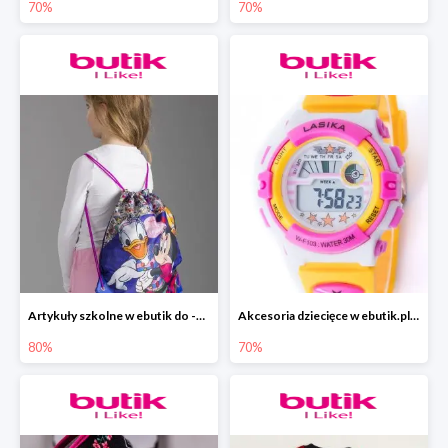
70%
70%
Artykuły szkolne w ebutik do -80%
Akcesoria dziecięce w ebutik.pl do -70%
80%
70%