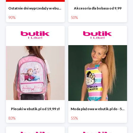
Ostatnie dni wyprzedaży w ebutik.pl do -90%
Akcesoria dla bobasa od 9,99
90%
50%
Plecaki w ebutik.pl od 19,99 zł
Moda plażowa w ebutik.pl do -55%
83%
55%