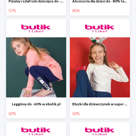
Piżamy i szlafroki dziecięce do -57% w ebutik.pl
Akcesoria dla dzieci do -80% tanie w ebutik.pl
57%
80%
Legginsy do -60% w ebutik.pl
Bluzki dla dziewczynek w super cenach do -60% taniej w ebutik.pl
60%
60%