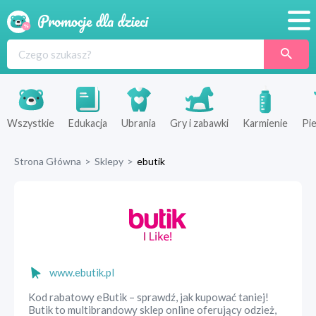
Promocje
Produkty
Sklepy
Wszystkie
Edukacja
Ubrania
Gry i zabawki
Karmienie
Pie
Blog
Strona Główna
>
Sklepy
>
ebutik
Wyprawka
www.ebutik.pl
Kod rabatowy eButik – sprawdź, jak kupować taniej!
Butik to multibrandowy sklep online oferujący odzież,