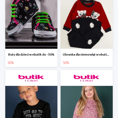
Buty dla dzieci w ebutik do -50%
Ubranka dla niemowląt w ebutik.pl do -50%
50%
50%