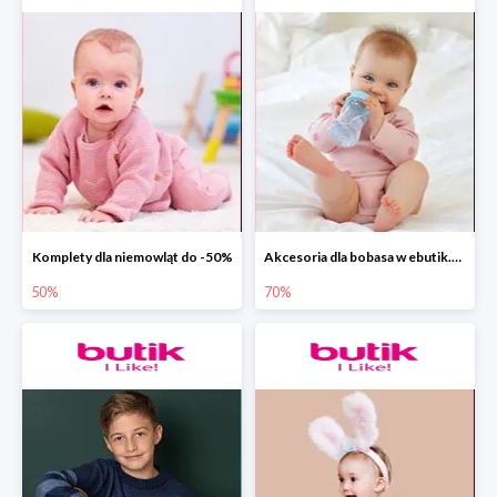
Komplety dla niemowląt do -50%
Akcesoria dla bobasa w ebutik.pl do -70%
50%
70%