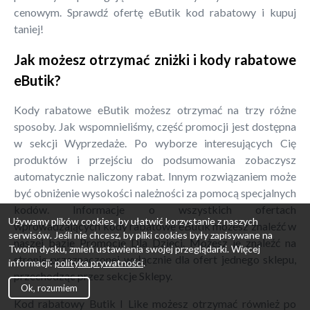
cenowym. Sprawdź ofertę eButik kod rabatowy i kupuj
taniej!
Jak możesz otrzymać zniżki i kody rabatowe
eButik?
Kody rabatowe eButik możesz otrzymać na trzy różne
sposoby. Jak wspomnieliśmy, część promocji jest dostępna
w sekcji Wyprzedaże. Po wyborze interesujących Cię
produktów i przejściu do podsumowania zobaczysz
automatycznie naliczony rabat. Innym rozwiązaniem może
być obniżenie wysokości należności za pomocą specjalnych
kodów. Informacje o wszystkich ofertach
Używamy plików cookies, by ułatwić korzystanie z naszych
wprowadzających kody rabatowe eButik możesz znaleźć w
serwisów. Jeśli nie chcesz, by pliki cookies były zapisywane na
naszej bazie Promocje Dla Dzieci. Możesz je znaleźć na
Twoim dysku, zmień ustawienia swojej przeglądarki. Więcej
stronie przeznaczonej wyłącznie dla ofert jednego sklepu,
informacji:
polityka prywatności
.
przechodząc przez sekcje Sklepy.
Ok, rozumiem
Kod rabatowy Butik I Like możesz otrzymać również po