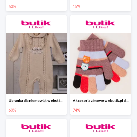
50%
15%
Ubranka dla niemowląt w ebutik.pl do -60%
Akcesoria zimowe w ebutik.pl do -74%
60%
74%