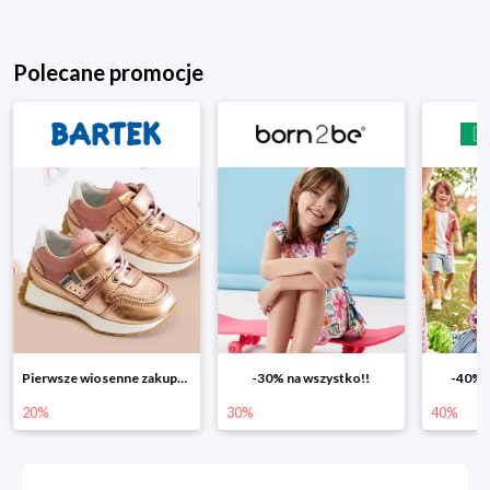
Polecane promocje
-30% na wszystko!!
-40% na drugą sztukę
Wiosenn
30%
40%
25%