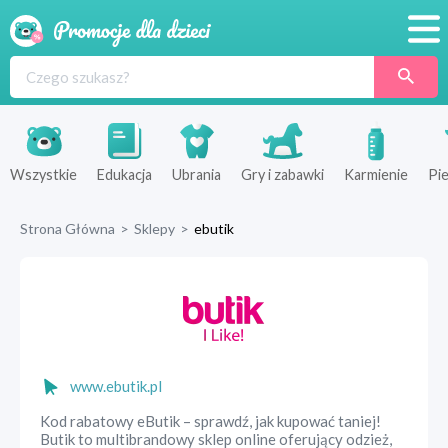
Promocje
Produkty
Sklepy
Wszystkie
Edukacja
Ubrania
Gry i zabawki
Karmienie
Pie
Blog
Strona Główna
>
Sklepy
>
ebutik
Wyprawka
www.ebutik.pl
Kod rabatowy eButik – sprawdź, jak kupować taniej!
Butik to multibrandowy sklep online oferujący odzież,