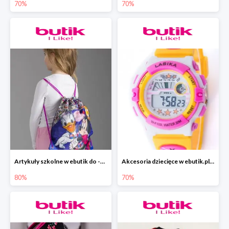
70%
70%
Artykuły szkolne w ebutik do -80%
Akcesoria dziecięce w ebutik.pl do -70%
80%
70%