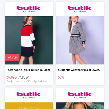
-
47
%
Czerwono-biała sukienka -35zł
Sukienka we wzory dla dziewczynki
39.99 zł
74.98 zł*
50%
*najniższa cena z 30 dni przed obniżką