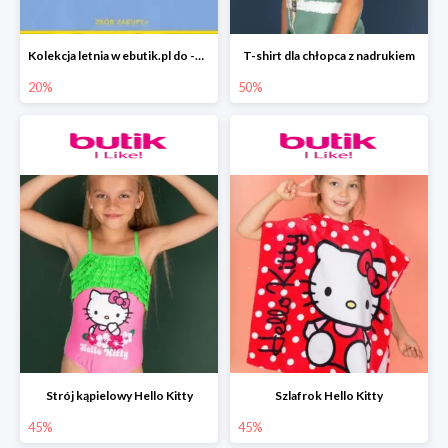
Kolekcja letnia w ebutik.pl do -20%
T-shirt dla chłopca z nadrukiem
20%
50%
Strój kąpielowy Hello Kitty
Szlafrok Hello Kitty
45%
45%