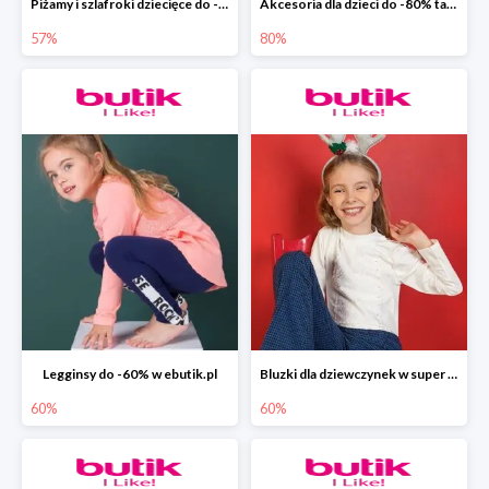
Piżamy i szlafroki dziecięce do -57% w ebutik.pl
Akcesoria dla dzieci do -80% tanie w ebutik.pl
57%
80%
Legginsy do -60% w ebutik.pl
Bluzki dla dziewczynek w super cenach do -60% taniej w ebutik.pl
60%
60%