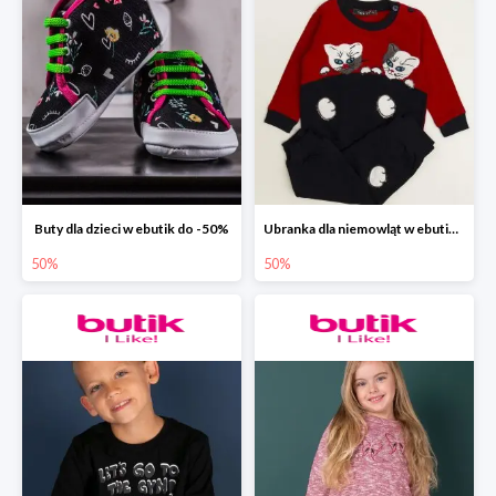
Buty dla dzieci w ebutik do -50%
Ubranka dla niemowląt w ebutik.pl do -50%
50%
50%