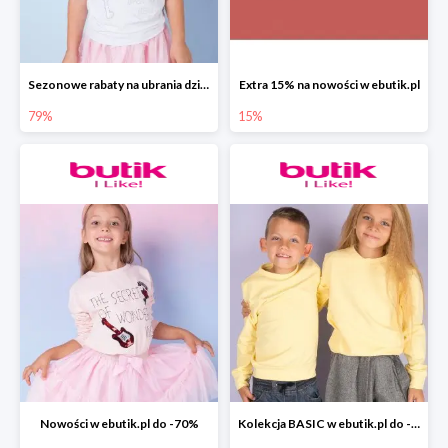
Sezonowe rabaty na ubrania dziewczęce w ebutik.pl do -79%
Extra 15% na nowości w ebutik.pl
79%
15%
Nowości w ebutik.pl do -70%
Kolekcja BASIC w ebutik.pl do -70%