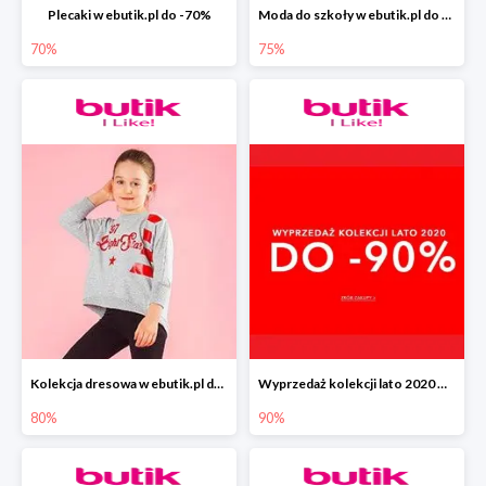
Plecaki w ebutik.pl do -70%
Moda do szkoły w ebutik.pl do -75%
70%
75%
Kolekcja dresowa w ebutik.pl do -80%
Wyprzedaż kolekcji lato 2020 w ebutik.pl do -90%
80%
90%