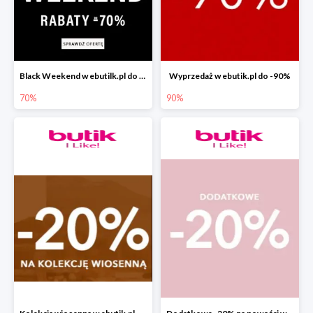
Black Weekend w ebutilk.pl do -70%
Wyprzedaż w ebutik.pl do -90%
70%
90%