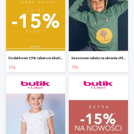
Dodatkowe 15% rabatu w ebutik.pl
Sezonowe rabaty na ubrania chłopięce w ebutik.pl do -79%
15%
79%