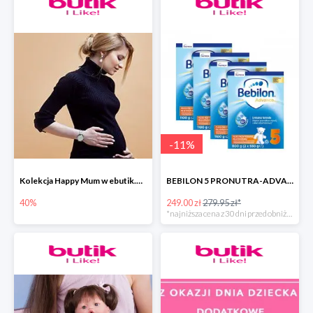
-
11
%
Kolekcja Happy Mum w ebutik.pl do -40%
BEBILON 5 PRONUTRA-ADVANCE MLEKO MODYFIKOWANE
40%
249.00 zł
279.95 zł*
*najniższa cena z 30 dni przed obniżką