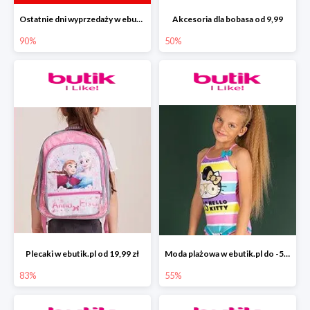
Ostatnie dni wyprzedaży w ebutik.pl do -90%
Akcesoria dla bobasa od 9,99
90%
50%
Plecaki w ebutik.pl od 19,99 zł
Moda plażowa w ebutik.pl do -55%
83%
55%