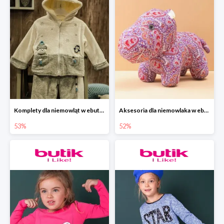
Komplety dla niemowląt w ebutik.pl do -53%
Aksesoria dla niemowlaka w ebutik.pl do -52%
53%
52%