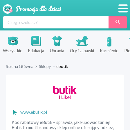
Promocje
Produkty
Sklepy
Wszystkie
Edukacja
Ubrania
Gry i zabawki
Karmienie
Pie
Blog
Strona Główna
>
Sklepy
>
ebutik
Wyprawka
www.ebutik.pl
Kod rabatowy eButik – sprawdź, jak kupować taniej!
Butik to multibrandowy sklep online oferujący odzież,