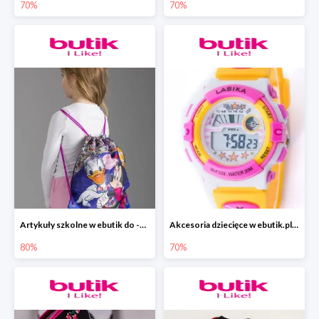
70%
70%
Artykuły szkolne w ebutik do -80%
Akcesoria dziecięce w ebutik.pl do -70%
80%
70%