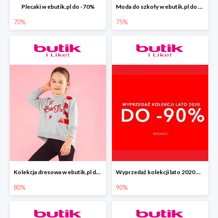
Plecaki w ebutik.pl do -70%
Moda do szkoły w ebutik.pl do -75%
70%
75%
Kolekcja dresowa w ebutik.pl do -80%
Wyprzedaż kolekcji lato 2020 w ebutik.pl do -90%
80%
90%