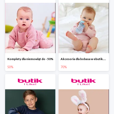
Komplety dla niemowląt do -50%
Akcesoria dla bobasa w ebutik.pl do -70%
50%
70%