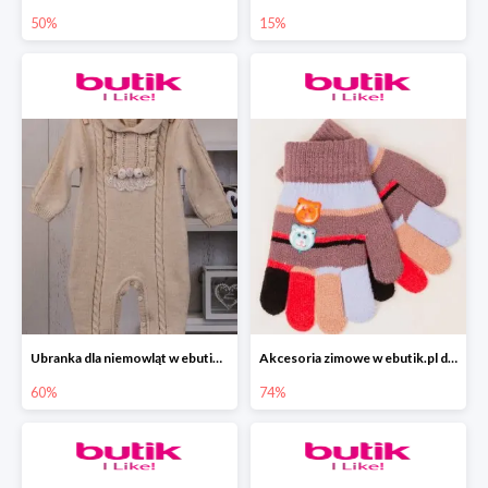
50%
15%
Ubranka dla niemowląt w ebutik.pl do -60%
Akcesoria zimowe w ebutik.pl do -74%
60%
74%