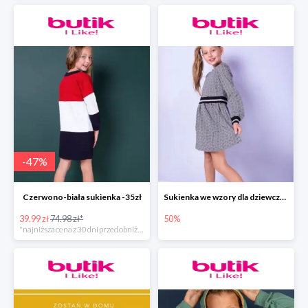
-
47
%
Czerwono-biała sukienka -35zł
Sukienka we wzory dla dziewczynki
39.99 zł
74.98 zł*
50%
*najniższa cena z 30 dni przed obniżką