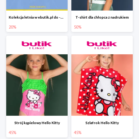
Kolekcja letnia w ebutik.pl do -20%
T-shirt dla chłopca z nadrukiem
20%
50%
Strój kąpielowy Hello Kitty
Szlafrok Hello Kitty
45%
45%