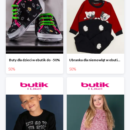
Buty dla dzieci w ebutik do -50%
Ubranka dla niemowląt w ebutik.pl do -50%
50%
50%