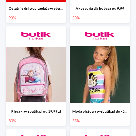
Ostatnie dni wyprzedaży w ebutik.pl do -90%
Akcesoria dla bobasa od 9,99
90%
50%
Plecaki w ebutik.pl od 19,99 zł
Moda plażowa w ebutik.pl do -55%
83%
55%