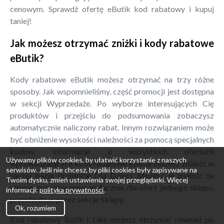
cenowym. Sprawdź ofertę eButik kod rabatowy i kupuj
taniej!
Jak możesz otrzymać zniżki i kody rabatowe
eButik?
Kody rabatowe eButik możesz otrzymać na trzy różne
sposoby. Jak wspomnieliśmy, część promocji jest dostępna
w sekcji Wyprzedaże. Po wyborze interesujących Cię
produktów i przejściu do podsumowania zobaczysz
automatycznie naliczony rabat. Innym rozwiązaniem może
być obniżenie wysokości należności za pomocą specjalnych
kodów. Informacje o wszystkich ofertach
Używamy plików cookies, by ułatwić korzystanie z naszych
wprowadzających kody rabatowe eButik możesz znaleźć w
serwisów. Jeśli nie chcesz, by pliki cookies były zapisywane na
naszej bazie Promocje Dla Dzieci. Możesz je znaleźć na
Twoim dysku, zmień ustawienia swojej przeglądarki. Więcej
stronie przeznaczonej wyłącznie dla ofert jednego sklepu,
informacji:
polityka prywatności
.
przechodząc przez sekcje Sklepy.
Ok, rozumiem
Kod rabatowy Butik I Like możesz otrzymać również po