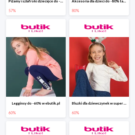
Piżamy i szlafroki dziecięce do -57% w ebutik.pl
Akcesoria dla dzieci do -80% tanie w ebutik.pl
57%
80%
Legginsy do -60% w ebutik.pl
Bluzki dla dziewczynek w super cenach do -60% taniej w ebutik.pl
60%
60%