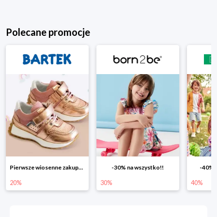
Polecane promocje
-30% na wszystko!!
-40% na drugą sztukę
Wiosenn
30%
40%
25%