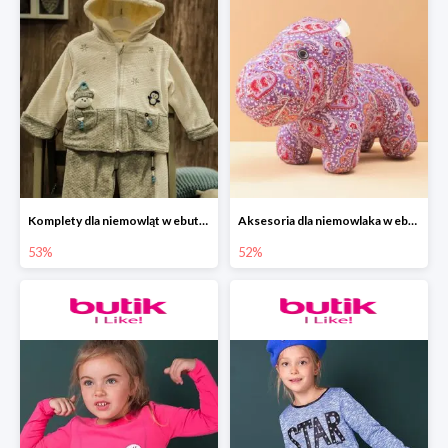
Komplety dla niemowląt w ebutik.pl do -53%
Aksesoria dla niemowlaka w ebutik.pl do -52%
53%
52%