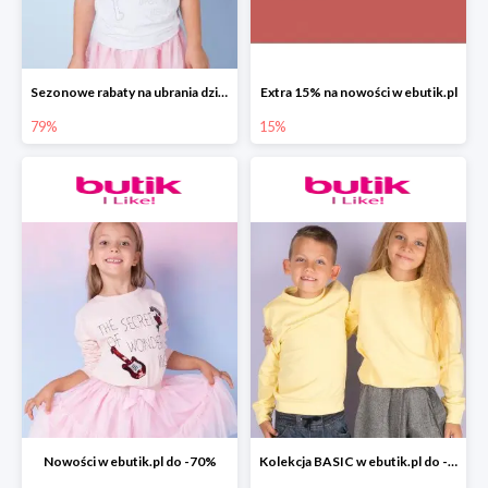
Sezonowe rabaty na ubrania dziewczęce w ebutik.pl do -79%
Extra 15% na nowości w ebutik.pl
79%
15%
Nowości w ebutik.pl do -70%
Kolekcja BASIC w ebutik.pl do -70%