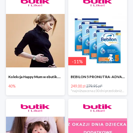
-
11
%
Kolekcja Happy Mum w ebutik.pl do -40%
BEBILON 5 PRONUTRA-ADVANCE MLEKO MODYFIKOWANE
40%
249.00 zł
279.95 zł*
*najniższa cena z 30 dni przed obniżką