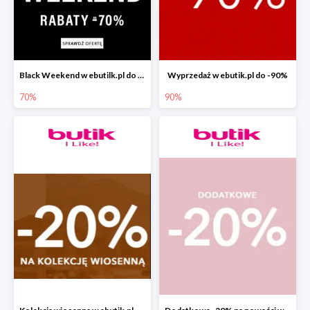
Black Weekend w ebutilk.pl do -70%
Wyprzedaż w ebutik.pl do -90%
70%
90%