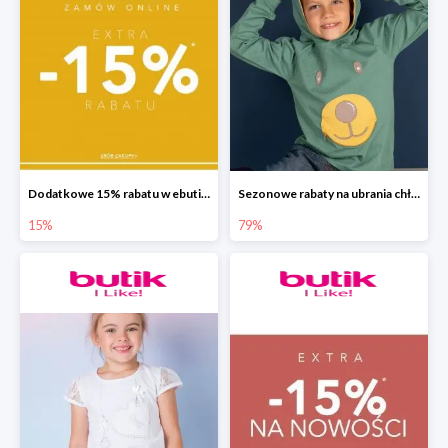
Dodatkowe 15% rabatu w ebutik.pl
Sezonowe rabaty na ubrania chłopięce w ebutik.pl do -79%
15%
79%