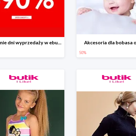
Ostatnie dni wyprzedaży w ebutik.pl do -90%
Akcesoria dla bobasa o
50%