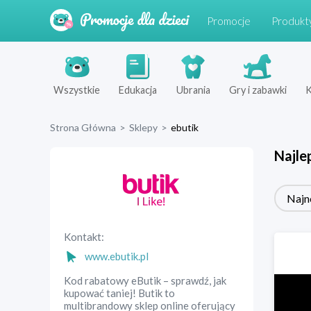
Promocje
Produkt
Wszystkie
Edukacja
Ubrania
Gry i zabawki
K
Strona Główna
>
Sklepy
>
ebutik
Najle
Najn
Kontakt:
www.ebutik.pl
Kod rabatowy eButik – sprawdź, jak
kupować taniej! Butik to
multibrandowy sklep online oferujący