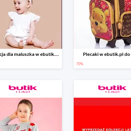
Kolekcja dla maluszka w ebutik.pl do -75%
Plecaki w ebutik.pl d
70%