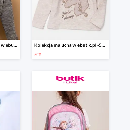
Kolekcja dla nastolatków w ebutik.pl do -60%
Kolekcja malucha w ebutik.pl -50%
50%