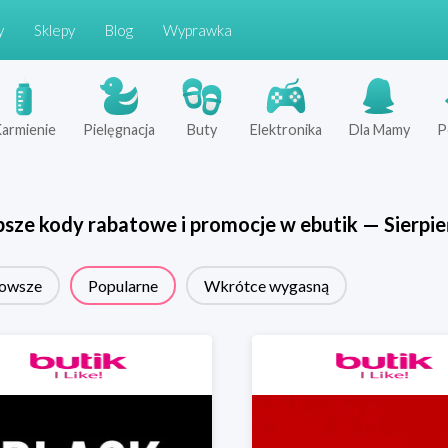
y
Sklepy
Blog
Wyprawka
armienie
Pielęgnacja
Buty
Elektronika
Dla Mamy
P
psze kody rabatowe i promocje w
ebutik
—
Sierpie
owsze
Popularne
Wkrótce wygasną