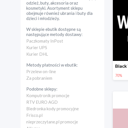
odzież, buty, akcesoria oraz
kosmetyki. Asortyment sklepu
obejmuje również ubrania i buty dla
dzieci i młodzieży.
W sklepie
ebutik
dostępne są
następujące metody dostawy:
Paczkomaty InPost
Kurier UPS
Kurier DHL
Metody płatności w
ebutik
:
Przelew on-line
70%
Za pobraniem
Podobne sklepy:
Komputronik promocje
RTV EURO AGD
Biedronka kody promocyjne
Frisco.pl
nieprzeczytane.pl promocje