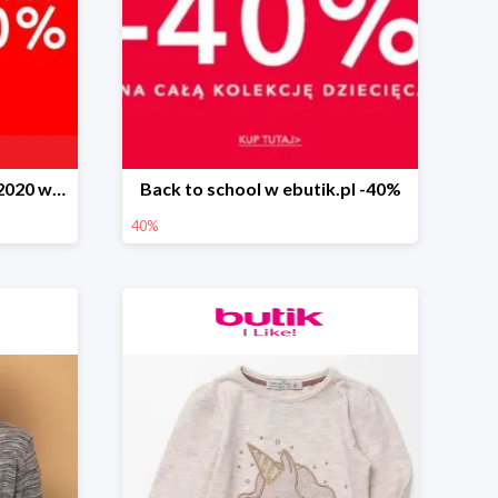
Wyprzedaż kolekcji lato 2020 w ebutik.pl do -90%
Back to school w ebutik.pl -40%
40%