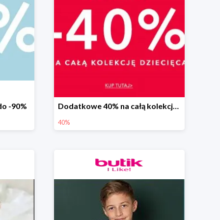
 do -90%
Dodatkowe 40% na całą kolekcję dziecięcą w ebutik.pl
40%