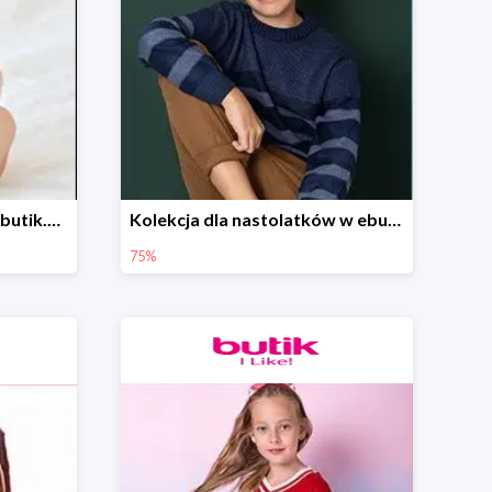
Akcesoria dla bobasa w ebutik.pl do -70%
Kolekcja dla nastolatków w ebutik.pl do -75%
75%