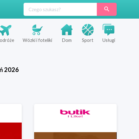
odróże
Wózki i foteliki
Dom
Sport
Usługi
ń
2026