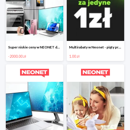
Super niskie ceny w NEONET do -2000zł
Multirabaty w Neonet - piąty produkt za 1 zł
-2000.00 zł
1.00 zł