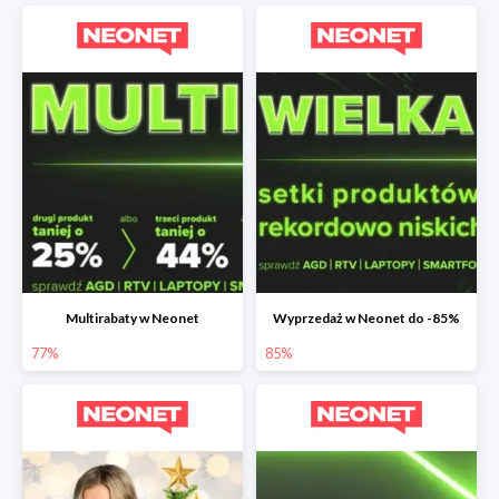
Multirabaty w Neonet
Wyprzedaż w Neonet do -85%
77%
85%