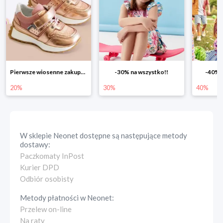
-30% na wszystko!!
-40% na drugą sztukę
Wiosen
30%
40%
25%
W sklepie
Neonet
dostępne są następujące metody
dostawy:
Paczkomaty InPost
Kurier DPD
Odbiór osobisty
Metody płatności w
Neonet
:
Przelew on-line
Na raty