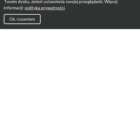
Twoim dysku, zmień ustawienia swojej przeglądarki. Więcej
informacji:
polityka prywatności
.
Ok, rozumiem
Strona Główna
Promocje
Sklepy