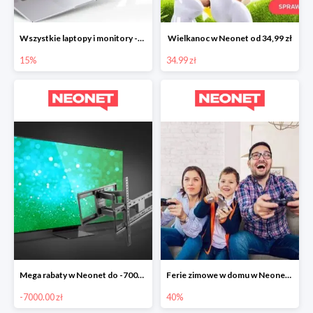
Wszystkie laptopy i monitory -15%
Wielkanoc w Neonet od 34,99 zł
15%
34.99 zł
Mega rabaty w Neonet do -7000 zł
Ferie zimowe w domu w Neonet do -40%
-7000.00 zł
40%