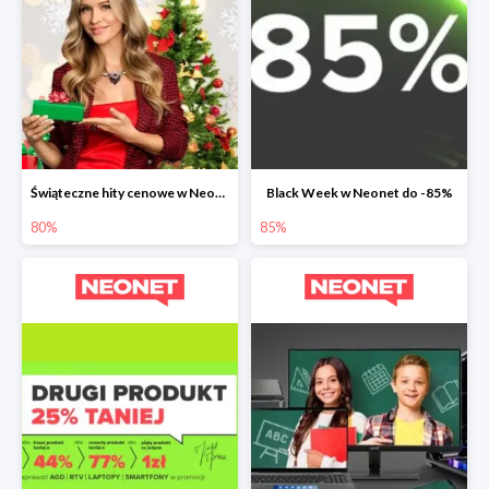
Świąteczne hity cenowe w Neonet do -80%
Black Week w Neonet do -85%
80%
85%