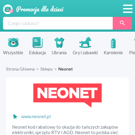
Promocje
Produkty
Sklepy
Wszystkie
Edukacja
Ubrania
Gry i zabawki
Karmienie
Pie
Blog
Strona Główna
>
Sklepy
>
Neonet
Wyprawka
www.neonet.pl
Neonet kod rabatowy to okazja do tańszych zakupów
elektroniki, sprzętu RTV i AGD. Neonet to polska sieć