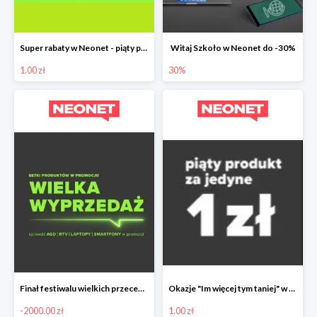
Super rabaty w Neonet - piąty produkt za 1 zł
Witaj Szkoło w Neonet do -30%
1.00 zł
30%
Finał festiwalu wielkich przecen w Neonet nawet do 2000 zł taniej
Okazje "Im więcej tym taniej" w Neonet - piąty produkt 1 zł
-2000.00 zł
1.00 zł