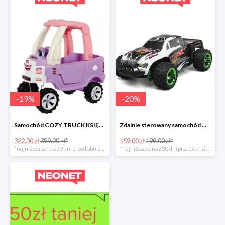
-
19
%
-
20
%
Samochód COZY TRUCK KSIĘŻNICZKI
Zdalnie sterowany samochód Q35
322.00 zł
399.00 zł*
159.00 zł
199.00 zł*
*najniższa cena z 30 dni przed obniżką
*najniższa cena z 30 dni przed obniżką