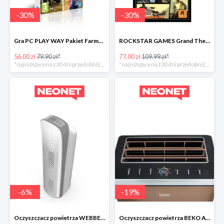
-
30
%
-
30
%
Gra PC PLAY WAY Pakiet Farmera
ROCKSTAR GAMES Grand Theft Auto
56.00 zł
79.90 zł*
77.00 zł
109.99 zł*
*najniższa cena z 30 dni przed obniżką
*najniższa cena z 30 dni przed obniżką
-
6
%
-
19
%
Oczyszczacz powietrza WEBBER AP8600 -30zł
Oczyszczacz powietrza BEKO ATP8100 -300zł