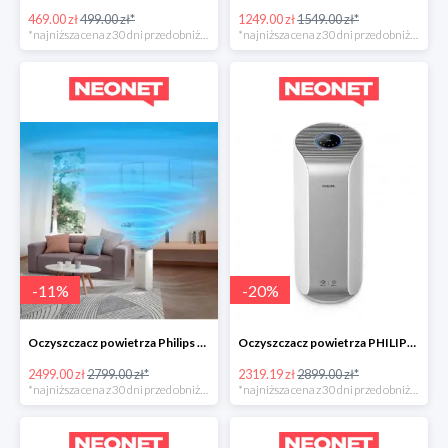
469.00 zł
499.00 zł*
1249.00 zł
1549.00 zł*
*najniższa cena z 30 dni przed obniżką
*najniższa cena z 30 dni przed obniżką
-
11
%
-
20
%
Oczyszczacz powietrza Philips Dual Scan -300zł
Oczyszczacz powietrza PHILIPS AC3854/50 w super cenie
2499.00 zł
2799.00 zł*
2319.19 zł
2899.00 zł*
*najniższa cena z 30 dni przed obniżką
*najniższa cena z 30 dni przed obniżką