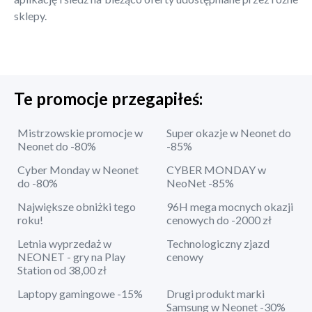
sklepy.
Te promocje przegapiłeś:
Mistrzowskie promocje w
Super okazje w Neonet do
Neonet do -80%
-85%
Cyber Monday w Neonet
CYBER MONDAY w
do -80%
NeoNet -85%
Największe obniżki tego
96H mega mocnych okazji
roku!
cenowych do -2000 zł
Letnia wyprzedaż w
Technologiczny zjazd
NEONET - gry na Play
cenowy
Station od 38,00 zł
Laptopy gamingowe -15%
Drugi produkt marki
Samsung w Neonet -30%