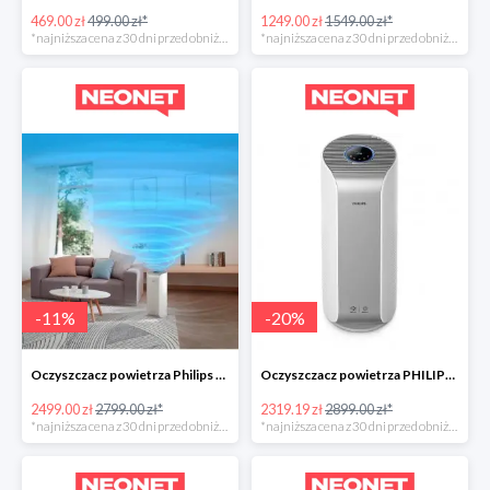
469.00 zł
499.00 zł*
1249.00 zł
1549.00 zł*
*najniższa cena z 30 dni przed obniżką
*najniższa cena z 30 dni przed obniżką
-
11
%
-
20
%
Oczyszczacz powietrza Philips Dual Scan -300zł
Oczyszczacz powietrza PHILIPS AC3854/50 w super cenie
2499.00 zł
2799.00 zł*
2319.19 zł
2899.00 zł*
*najniższa cena z 30 dni przed obniżką
*najniższa cena z 30 dni przed obniżką