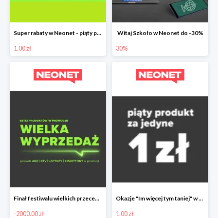
Super rabaty w Neonet - piąty produkt za 1 zł
Witaj Szkoło w Neonet do -30%
1.00 zł
30%
Finał festiwalu wielkich przecen w Neonet nawet do 2000 zł taniej
Okazje "Im więcej tym taniej" w Neonet - piąty produkt 1 zł
-2000.00 zł
1.00 zł