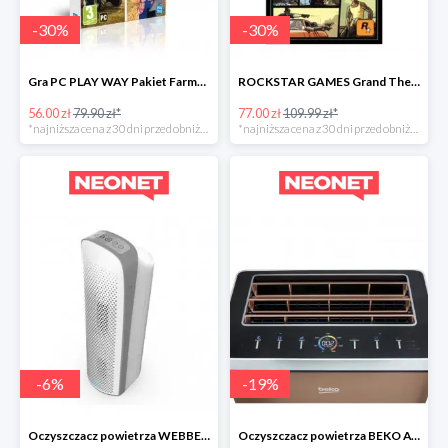
-
30
%
-
30
%
Gra PC PLAY WAY Pakiet Farmera
ROCKSTAR GAMES Grand Theft Auto
56.00 zł
79.90 zł*
77.00 zł
109.99 zł*
*najniższa cena z 30 dni przed obniżką
*najniższa cena z 30 dni przed obniżką
-
6
%
-
19
%
Oczyszczacz powietrza WEBBER AP8600 -30zł
Oczyszczacz powietrza BEKO ATP8100 -300zł