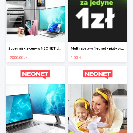
Super niskie ceny w NEONET do -2000zł
Multirabaty w Neonet - piąty produkt za 1 zł
-2000.00 zł
1.00 zł