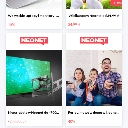
Wszystkie laptopy i monitory -15%
Wielkanoc w Neonet od 34,99 zł
15%
34.99 zł
Mega rabaty w Neonet do -7000 zł
Ferie zimowe w domu w Neonet do -40%
-7000.00 zł
40%