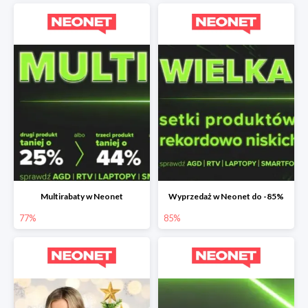
Multirabaty w Neonet
Wyprzedaż w Neonet do -85%
77%
85%