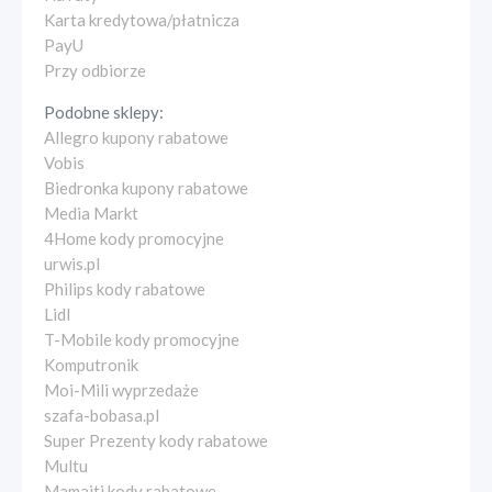
Karta kredytowa/płatnicza
PayU
Przy odbiorze
Podobne sklepy:
Allegro kupony rabatowe
Vobis
Biedronka kupony rabatowe
Media Markt
4Home kody promocyjne
urwis.pl
Philips kody rabatowe
Lidl
T-Mobile kody promocyjne
Komputronik
Moi-Mili wyprzedaże
szafa-bobasa.pl
Super Prezenty kody rabatowe
Multu
Mamaiti kody rabatowe