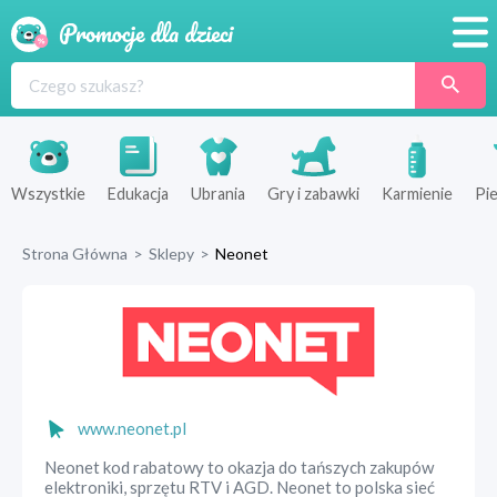
Promocje
Produkty
Sklepy
Wszystkie
Edukacja
Ubrania
Gry i zabawki
Karmienie
Pie
Blog
Strona Główna
>
Sklepy
>
Neonet
Wyprawka
www.neonet.pl
Neonet kod rabatowy to okazja do tańszych zakupów
elektroniki, sprzętu RTV i AGD. Neonet to polska sieć