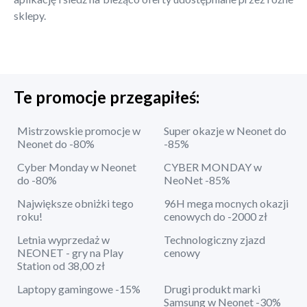
sklepy.
Te promocje przegapiłeś:
Mistrzowskie promocje w
Super okazje w Neonet do
Neonet do -80%
-85%
Cyber Monday w Neonet
CYBER MONDAY w
do -80%
NeoNet -85%
Największe obniżki tego
96H mega mocnych okazji
roku!
cenowych do -2000 zł
Letnia wyprzedaż w
Technologiczny zjazd
NEONET - gry na Play
cenowy
Station od 38,00 zł
Laptopy gamingowe -15%
Drugi produkt marki
Samsung w Neonet -30%