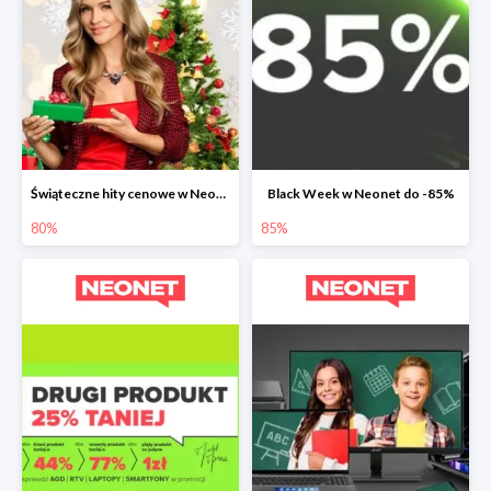
Świąteczne hity cenowe w Neonet do -80%
Black Week w Neonet do -85%
80%
85%