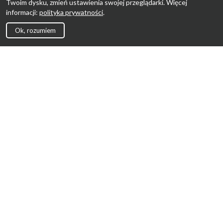
Twoim dysku, zmień ustawienia swojej przeglądarki. Więcej
informacji:
polityka prywatności
.
Ok, rozumiem
Strona Główna
Promocje
Sklepy