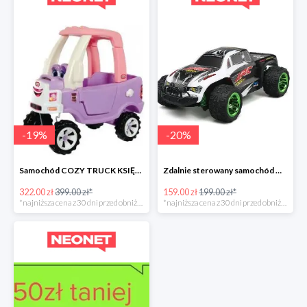
-
19
%
-
20
%
Samochód COZY TRUCK KSIĘŻNICZKI
Zdalnie sterowany samochód Q35
322.00 zł
399.00 zł*
159.00 zł
199.00 zł*
*najniższa cena z 30 dni przed obniżką
*najniższa cena z 30 dni przed obniżką