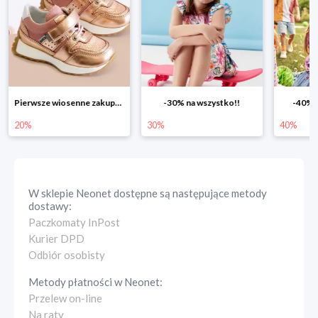
Pierwsze wiosenne zakupy -20%
-30% na wszystko!!
-40% n
20%
30%
40%
W sklepie
Neonet
dostępne są następujące metody
dostawy:
Paczkomaty InPost
Kurier DPD
Odbiór osobisty
Metody płatności w
Neonet
:
Przelew on-line
Na raty