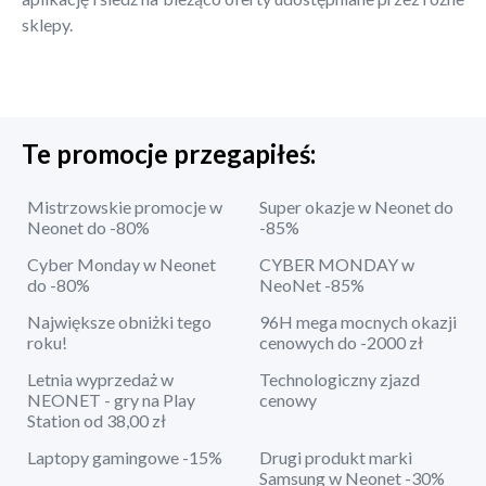
sklepy.
Te promocje przegapiłeś:
Mistrzowskie promocje w
Super okazje w Neonet do
Neonet do -80%
-85%
Cyber Monday w Neonet
CYBER MONDAY w
do -80%
NeoNet -85%
Największe obniżki tego
96H mega mocnych okazji
roku!
cenowych do -2000 zł
Letnia wyprzedaż w
Technologiczny zjazd
NEONET - gry na Play
cenowy
Station od 38,00 zł
Laptopy gamingowe -15%
Drugi produkt marki
Samsung w Neonet -30%