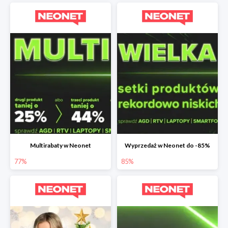
Multirabaty w Neonet
Wyprzedaż w Neonet do -85%
77%
85%