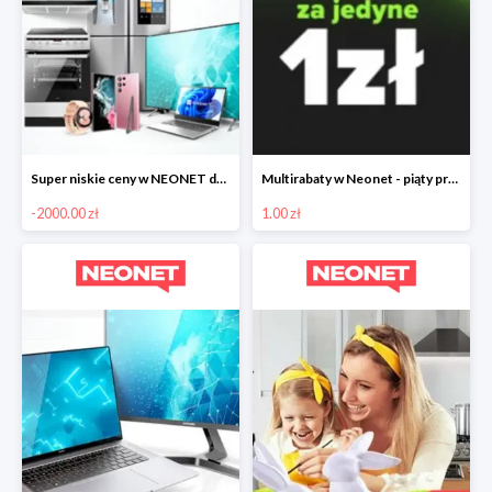
Super niskie ceny w NEONET do -2000zł
Multirabaty w Neonet - piąty produkt za 1 zł
-2000.00 zł
1.00 zł