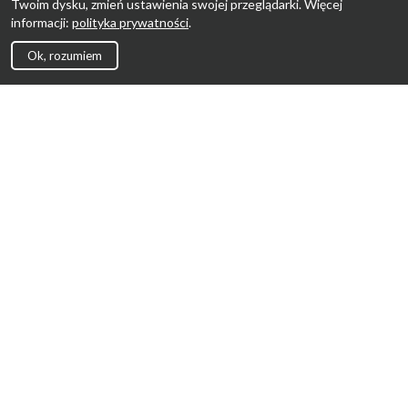
Twoim dysku, zmień ustawienia swojej przeglądarki. Więcej
informacji:
polityka prywatności
.
Ok, rozumiem
Strona Główna
Promocje
Sklepy