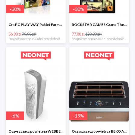
-
30
%
-
30
%
Gra PC PLAY WAY Pakiet Farmera
ROCKSTAR GAMES Grand Theft Auto
56.00 zł
79.90 zł*
77.00 zł
109.99 zł*
*najniższa cena z 30 dni przed obniżką
*najniższa cena z 30 dni przed obniżką
-
6
%
-
19
%
Oczyszczacz powietrza WEBBER AP8600 -30zł
Oczyszczacz powietrza BEKO ATP8100 -300zł