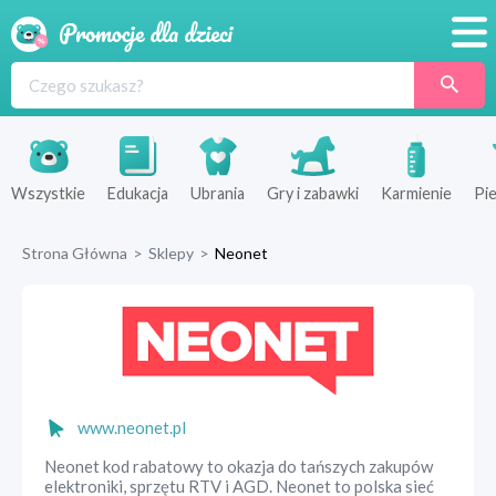
Promocje
Produkty
Sklepy
Wszystkie
Edukacja
Ubrania
Gry i zabawki
Karmienie
Pie
Blog
Strona Główna
>
Sklepy
>
Neonet
Wyprawka
www.neonet.pl
Neonet kod rabatowy to okazja do tańszych zakupów
elektroniki, sprzętu RTV i AGD. Neonet to polska sieć