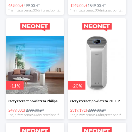
469.00 zł
499.00 zł*
1249.00 zł
1549.00 zł*
*najniższa cena z 30 dni przed obniżką
*najniższa cena z 30 dni przed obniżką
-
11
%
-
20
%
Oczyszczacz powietrza Philips Dual Scan -300zł
Oczyszczacz powietrza PHILIPS AC3854/50 w super cenie
2499.00 zł
2799.00 zł*
2319.19 zł
2899.00 zł*
*najniższa cena z 30 dni przed obniżką
*najniższa cena z 30 dni przed obniżką