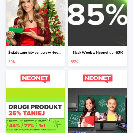
Świąteczne hity cenowe w Neonet do -80%
Black Week w Neonet do -85%
80%
85%