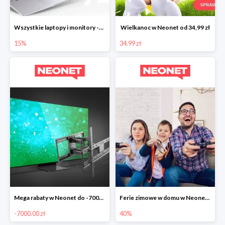
Wszystkie laptopy i monitory -15%
Wielkanoc w Neonet od 34,99 zł
15%
34.99 zł
Mega rabaty w Neonet do -7000 zł
Ferie zimowe w domu w Neonet do -40%
-7000.00 zł
40%