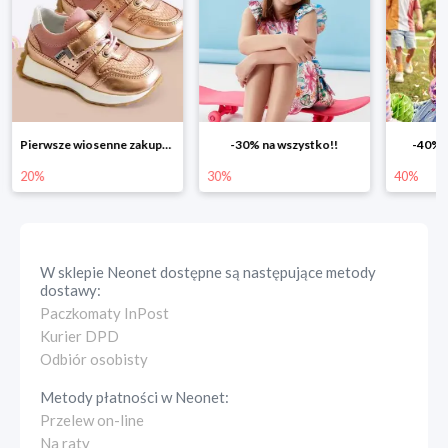
-30% na wszystko!!
-40% na drugą sztukę
Wiosen
30%
40%
25%
W sklepie
Neonet
dostępne są następujące metody
dostawy:
Paczkomaty InPost
Kurier DPD
Odbiór osobisty
Metody płatności w
Neonet
:
Przelew on-line
Na raty