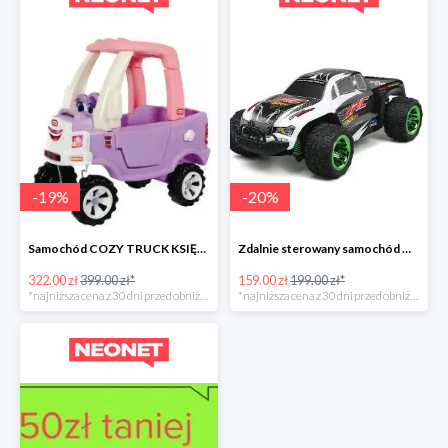
-
19
%
-
20
%
Samochód COZY TRUCK KSIĘŻNICZKI
Zdalnie sterowany samochód Q35
322.00 zł
399.00 zł*
159.00 zł
199.00 zł*
*najniższa cena z 30 dni przed obniżką
*najniższa cena z 30 dni przed obniżką