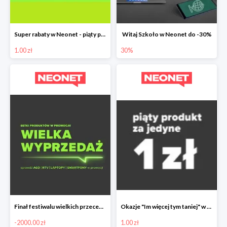
Super rabaty w Neonet - piąty produkt za 1 zł
Witaj Szkoło w Neonet do -30%
1.00 zł
30%
Finał festiwalu wielkich przecen w Neonet nawet do 2000 zł taniej
Okazje "Im więcej tym taniej" w Neonet - piąty produkt 1 zł
-2000.00 zł
1.00 zł