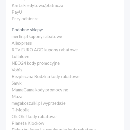
Karta kredytowa/płatnicza
PayU
Przy odbiorze
Podobne sklepy:
merlin.pl kupony rabatowe
Aliexpress
RTV EURO AGD kupony rabatowe
Lullalove
NEO24 kody promocyjne
Vobis
Bezpieczna Rodzina kody rabatowe
Smyk
MamaGama kody promocyjne
Muza
megakoszulki.pl wyprzedaże
T-Mobile
OleOle! kody rabatowe
Planeta Klocków
Phlov by Anna Lewandowska kody rabatowe