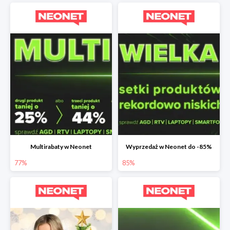
Multirabaty w Neonet
Wyprzedaż w Neonet do -85%
77%
85%