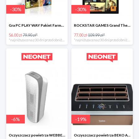
-
30
%
-
30
%
Gra PC PLAY WAY Pakiet Farmera
ROCKSTAR GAMES Grand Theft Auto
56.00 zł
79.90 zł*
77.00 zł
109.99 zł*
*najniższa cena z 30 dni przed obniżką
*najniższa cena z 30 dni przed obniżką
-
6
%
-
19
%
Oczyszczacz powietrza WEBBER AP8600 -30zł
Oczyszczacz powietrza BEKO ATP8100 -300zł