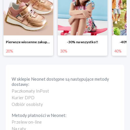
Pierwsze wiosenne zakupy -20%
-30% na wszystko!!
-40% n
20%
30%
40%
W sklepie
Neonet
dostępne są następujące metody
dostawy:
Paczkomaty InPost
Kurier DPD
Odbiór osobisty
Metody płatności w
Neonet
:
Przelew on-line
Na raty