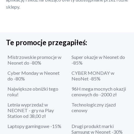
sklepy.
Te promocje przegapiłeś:
Mistrzowskie promocje w
Super okazje w Neonet do
Neonet do -80%
-85%
Cyber Monday w Neonet
CYBER MONDAY w
do -80%
NeoNet -85%
Największe obniżki tego
96H mega mocnych okazji
roku!
cenowych do -2000 zł
Letnia wyprzedaż w
Technologiczny zjazd
NEONET - gry na Play
cenowy
Station od 38,00 zł
Laptopy gamingowe -15%
Drugi produkt marki
Samsung w Neonet -30%