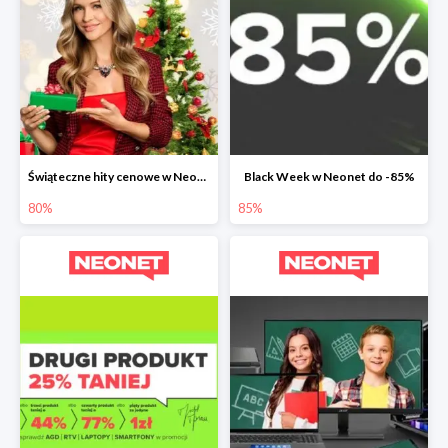
Świąteczne hity cenowe w Neonet do -80%
Black Week w Neonet do -85%
80%
85%