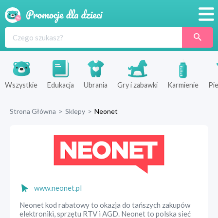
Promocje
Produkty
Sklepy
Wszystkie
Edukacja
Ubrania
Gry i zabawki
Karmienie
Pie
Blog
Strona Główna
>
Sklepy
>
Neonet
Wyprawka
www.neonet.pl
Neonet kod rabatowy to okazja do tańszych zakupów
elektroniki, sprzętu RTV i AGD. Neonet to polska sieć