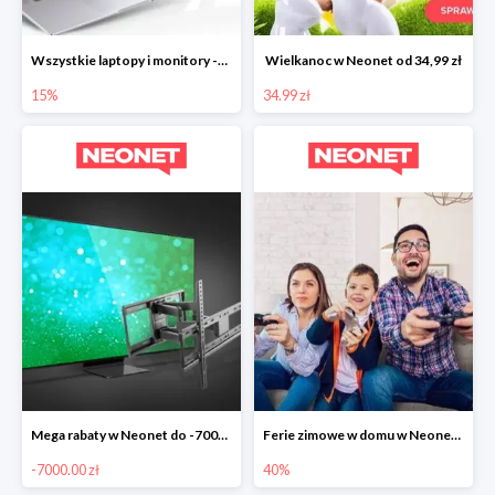
Wszystkie laptopy i monitory -15%
Wielkanoc w Neonet od 34,99 zł
15%
34.99 zł
Mega rabaty w Neonet do -7000 zł
Ferie zimowe w domu w Neonet do -40%
-7000.00 zł
40%