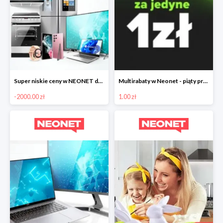
Super niskie ceny w NEONET do -2000zł
Multirabaty w Neonet - piąty produkt za 1 zł
-2000.00 zł
1.00 zł