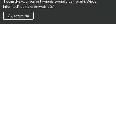
Twoim dysku, zmień ustawienia swojej przeglądarki. Więcej
informacji:
polityka prywatności
.
Ok, rozumiem
Strona Główna
Promocje
Sklepy