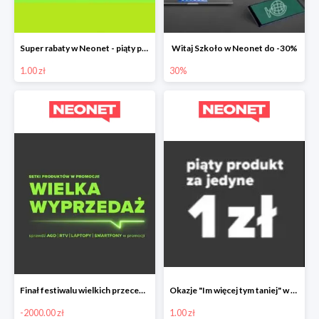
Super rabaty w Neonet - piąty produkt za 1 zł
Witaj Szkoło w Neonet do -30%
1.00 zł
30%
Finał festiwalu wielkich przecen w Neonet nawet do 2000 zł taniej
Okazje "Im więcej tym taniej" w Neonet - piąty produkt 1 zł
-2000.00 zł
1.00 zł