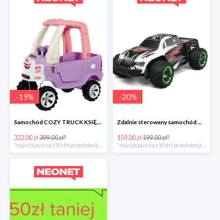
-
19
%
-
20
%
Samochód COZY TRUCK KSIĘŻNICZKI
Zdalnie sterowany samochód Q35
322.00 zł
399.00 zł*
159.00 zł
199.00 zł*
*najniższa cena z 30 dni przed obniżką
*najniższa cena z 30 dni przed obniżką