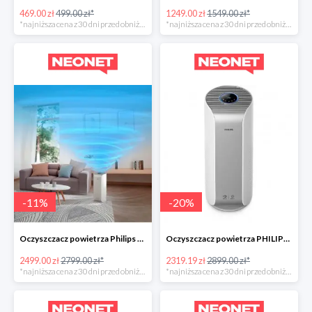
469.00 zł
499.00 zł*
1249.00 zł
1549.00 zł*
*najniższa cena z 30 dni przed obniżką
*najniższa cena z 30 dni przed obniżką
-
11
%
-
20
%
Oczyszczacz powietrza Philips Dual Scan -300zł
Oczyszczacz powietrza PHILIPS AC3854/50 w super cenie
2499.00 zł
2799.00 zł*
2319.19 zł
2899.00 zł*
*najniższa cena z 30 dni przed obniżką
*najniższa cena z 30 dni przed obniżką