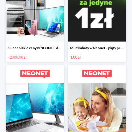
Super niskie ceny w NEONET do -2000zł
Multirabaty w Neonet - piąty produkt za 1 zł
-2000.00 zł
1.00 zł