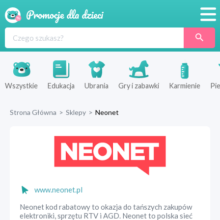
Promocje
Produkty
Sklepy
Wszystkie
Edukacja
Ubrania
Gry i zabawki
Karmienie
Pie
Blog
Strona Główna
>
Sklepy
>
Neonet
Wyprawka
www.neonet.pl
Neonet kod rabatowy to okazja do tańszych zakupów
elektroniki, sprzętu RTV i AGD. Neonet to polska sieć