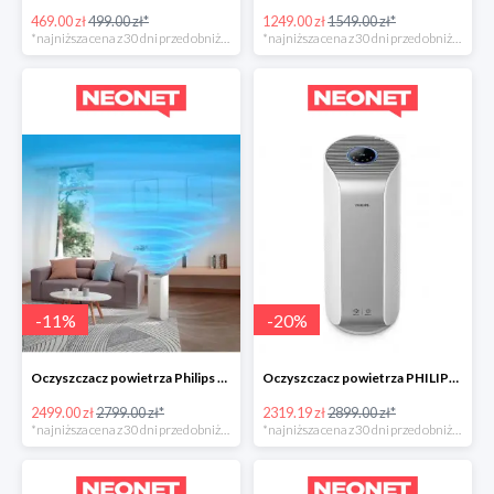
469.00 zł
499.00 zł*
1249.00 zł
1549.00 zł*
*najniższa cena z 30 dni przed obniżką
*najniższa cena z 30 dni przed obniżką
-
11
%
-
20
%
Oczyszczacz powietrza Philips Dual Scan -300zł
Oczyszczacz powietrza PHILIPS AC3854/50 w super cenie
2499.00 zł
2799.00 zł*
2319.19 zł
2899.00 zł*
*najniższa cena z 30 dni przed obniżką
*najniższa cena z 30 dni przed obniżką