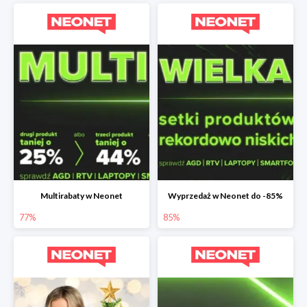
Multirabaty w Neonet
Wyprzedaż w Neonet do -85%
77%
85%