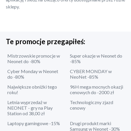
sklepy.
Te promocje przegapiłeś:
Mistrzowskie promocje w
Super okazje w Neonet do
Neonet do -80%
-85%
Cyber Monday w Neonet
CYBER MONDAY w
do -80%
NeoNet -85%
Największe obniżki tego
96H mega mocnych okazji
roku!
cenowych do -2000 zł
Letnia wyprzedaż w
Technologiczny zjazd
NEONET - gry na Play
cenowy
Station od 38,00 zł
Laptopy gamingowe -15%
Drugi produkt marki
Samsung w Neonet -30%