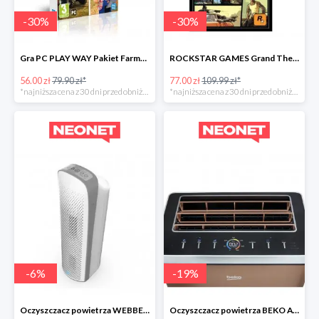
-
30
%
-
30
%
Gra PC PLAY WAY Pakiet Farmera
ROCKSTAR GAMES Grand Theft Auto
56.00 zł
79.90 zł*
77.00 zł
109.99 zł*
*najniższa cena z 30 dni przed obniżką
*najniższa cena z 30 dni przed obniżką
-
6
%
-
19
%
Oczyszczacz powietrza WEBBER AP8600 -30zł
Oczyszczacz powietrza BEKO ATP8100 -300zł