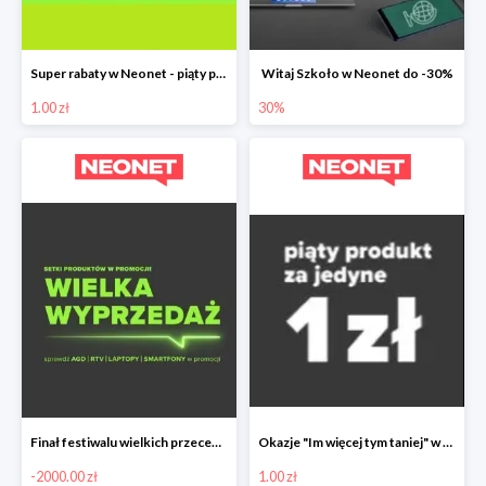
Super rabaty w Neonet - piąty produkt za 1 zł
Witaj Szkoło w Neonet do -30%
1.00 zł
30%
Finał festiwalu wielkich przecen w Neonet nawet do 2000 zł taniej
Okazje "Im więcej tym taniej" w Neonet - piąty produkt 1 zł
-2000.00 zł
1.00 zł