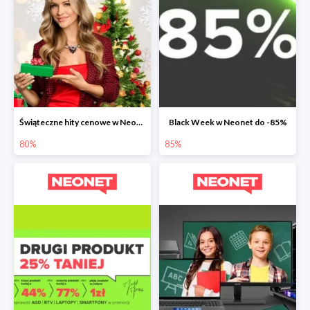
Świąteczne hity cenowe w Neonet do -80%
Black Week w Neonet do -85%
80%
85%