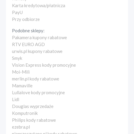
Karta kredytowa/płatnicza
PayU
Przy odbiorze
Podobne sklepy:
Pakamera kupony rabatowe
RTV EURO AGD
urwis.pl kupony rabatowe
Smyk
Vision Express kody promocyjne
Moi-Mili
merlin.pl kody rabatowe
Mamaville
Lullalove kody promocyjne
Lidl
Douglas wyprzedaże
Komputronik
Philips kody rabatowe
ezebra.pl
nieprzeczytane.pl kody rabatowe