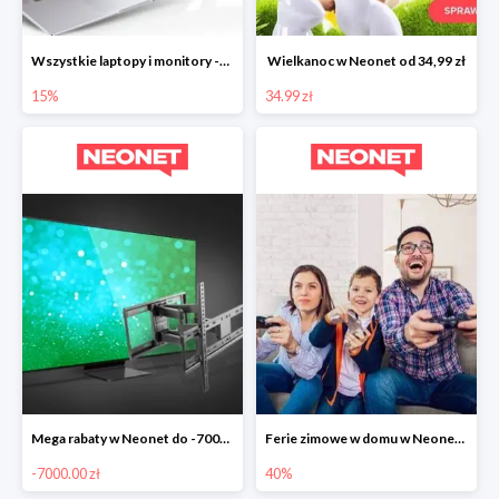
Wszystkie laptopy i monitory -15%
Wielkanoc w Neonet od 34,99 zł
15%
34.99 zł
Mega rabaty w Neonet do -7000 zł
Ferie zimowe w domu w Neonet do -40%
-7000.00 zł
40%