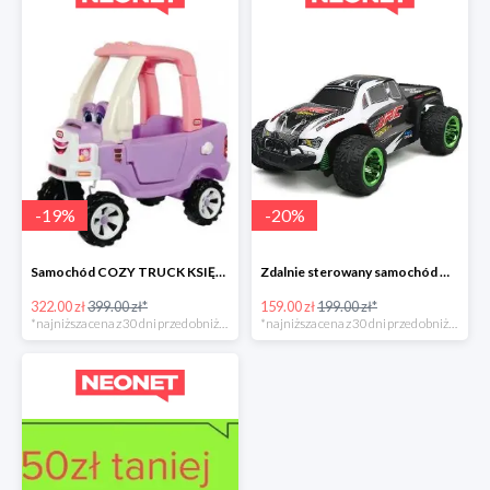
-
19
%
-
20
%
Samochód COZY TRUCK KSIĘŻNICZKI
Zdalnie sterowany samochód Q35
322.00 zł
399.00 zł*
159.00 zł
199.00 zł*
*najniższa cena z 30 dni przed obniżką
*najniższa cena z 30 dni przed obniżką