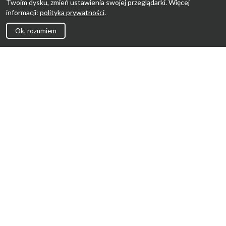
Twoim dysku, zmień ustawienia swojej przeglądarki. Więcej
informacji:
polityka prywatności
.
Ok, rozumiem
Strona Główna
Promocje
Sklepy