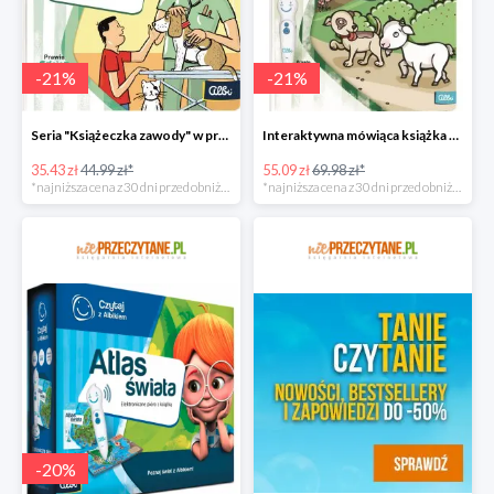
-
21
%
-
21
%
Seria "Książeczka zawody" w promocji
Interaktywna mówiąca książka taniej!
35.43 zł
44.99 zł*
55.09 zł
69.98 zł*
*najniższa cena z 30 dni przed obniżką
*najniższa cena z 30 dni przed obniżką
-
20
%