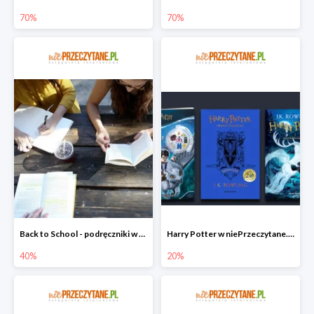
70%
70%
Back to School - podręczniki w niePrzeczytane.pl do -40%
Harry Potter w niePrzeczytane.pl do -20%
40%
20%