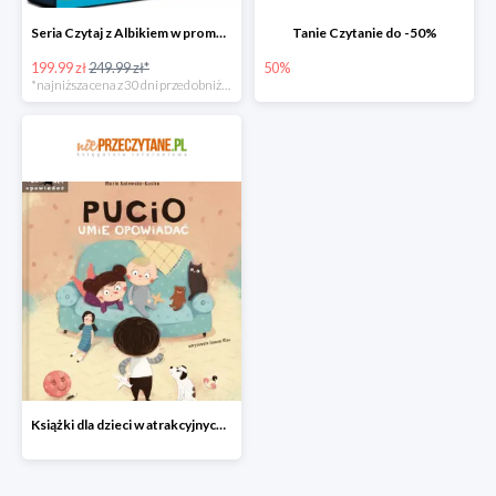
Seria Czytaj z Albikiem w promocji
Tanie Czytanie do -50%
199.99 zł
249.99 zł*
50%
*najniższa cena z 30 dni przed obniżką
Książki dla dzieci w atrakcyjnych cenach