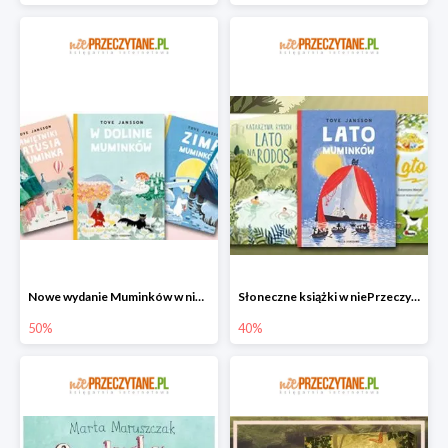
Nowe wydanie Muminków w niePrzeczytane.pl do -50%
Słoneczne książki w niePrzeczytane.pl do -40%
50%
40%