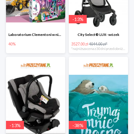
-
13
%
Laboratorium Clementoni w niePrzeczytane.pl do -40%
City Select® LUX- wózek
40%
3527.00 zł
4044.00 zł*
*najniższa cena z 30 dni przed obniżką
-
13
%
-
38
%