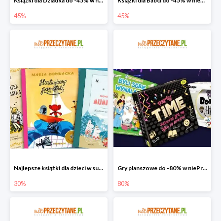
Książki dla Dziadka do -45% w niePrzeczytane.pl
Książki dla Babci do -45% w niePrzeczytane.pl
45%
45%
Najlepsze książki dla dzieci w super cenie w niePrzeczytane.pl
Gry planszowe do -80% w niePrzeczytane.pl
30%
80%