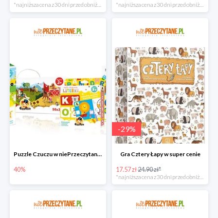
*najniższa cena z 30 dni przed obniżką
*najniższa cena z 30 dni przed obniżką
-
29
%
Puzzle Czuczu w niePrzeczytane.pl do -40%
Gra Cztery Łapy w super cenie
40%
17.57 zł
24.90 zł*
*najniższa cena z 30 dni przed obniżką