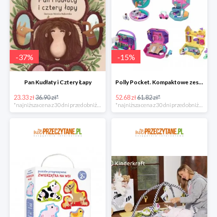
-
37
%
-
15
%
Pan Kudłaty i Cztery Łapy
Polly Pocket. Kompaktowe zestawy FRY35, mix
23.33 zł
36.90 zł*
52.68 zł
61.82 zł*
*najniższa cena z 30 dni przed obniżką
*najniższa cena z 30 dni przed obniżką