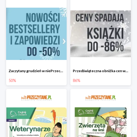
Zaczytany grudzień w niePrzeczytane.pl do -50%
Przedświąteczna obniżka cen w niePrzeczytane.pl do -86%
50%
86%