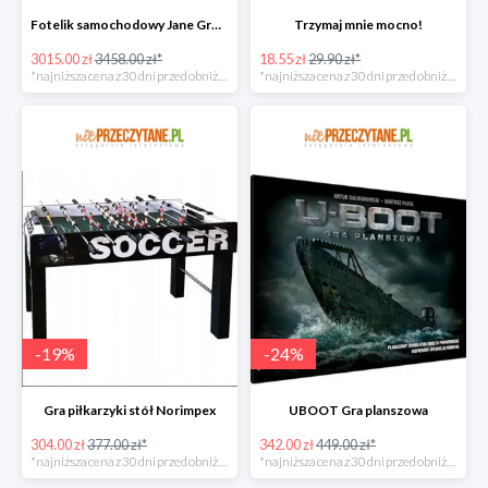
Fotelik samochodowy Jane Groowy i-Size
Trzymaj mnie mocno!
3015.00 zł
3458.00 zł*
18.55 zł
29.90 zł*
*najniższa cena z 30 dni przed obniżką
*najniższa cena z 30 dni przed obniżką
-
19
%
-
24
%
Gra piłkarzyki stół Norimpex
UBOOT Gra planszowa
304.00 zł
377.00 zł*
342.00 zł
449.00 zł*
*najniższa cena z 30 dni przed obniżką
*najniższa cena z 30 dni przed obniżką