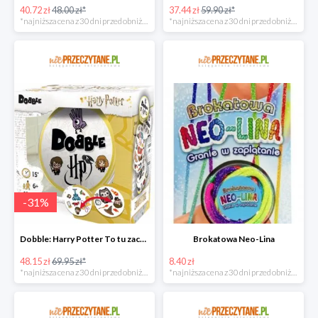
40.72 zł
48.00 zł*
37.44 zł
59.90 zł*
*najniższa cena z 30 dni przed obniżką
*najniższa cena z 30 dni przed obniżką
-
31
%
Dobble: Harry Potter To tu zaczyna się magia!
Brokatowa Neo-Lina
48.15 zł
69.95 zł*
8.40 zł
*najniższa cena z 30 dni przed obniżką
*najniższa cena z 30 dni przed obniżką