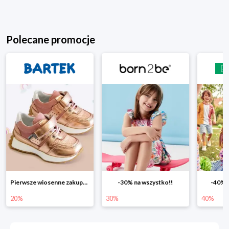
Polecane promocje
-30% na wszystko!!
-40% na drugą sztukę
Wiosenn
30%
40%
25%