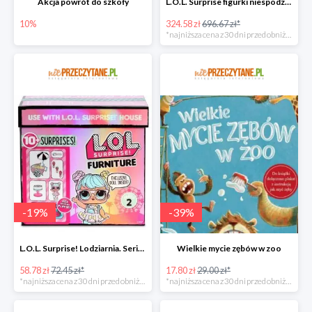
Akcja powrót do szkoły
L.O.L. Surprise figurki niespodzianki Amazing Surprise w super cenie
10%
324.58 zł
696.67 zł*
*najniższa cena z 30 dni przed obniżką
-
19
%
-
39
%
L.O.L. Surprise! Lodziarnia. Seria 2 w super cenie
Wielkie mycie zębów w zoo
58.78 zł
72.45 zł*
17.80 zł
29.00 zł*
*najniższa cena z 30 dni przed obniżką
*najniższa cena z 30 dni przed obniżką