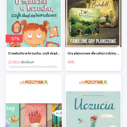
-
37
%
O maluchu w brzuchu, czyli skąd się biorą dzieci
Gry planszowe dla całej rodziny w promocyjnych cenach
25.00 zł
39.90 zł*
40%
*najniższa cena z 30 dni przed obniżką