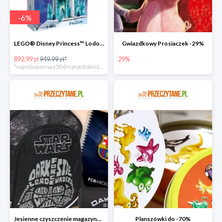
-
6
%
LEGO® Disney Princess™ Lodowy zamek
Gwiazdkowy Prosiaczek -29%
892.99 zł
949.99 zł*
29%
*najniższa cena z 30 dni przed obniżką
Jesienne czyszczenie magazynu do -70%
Planszówki do -70%