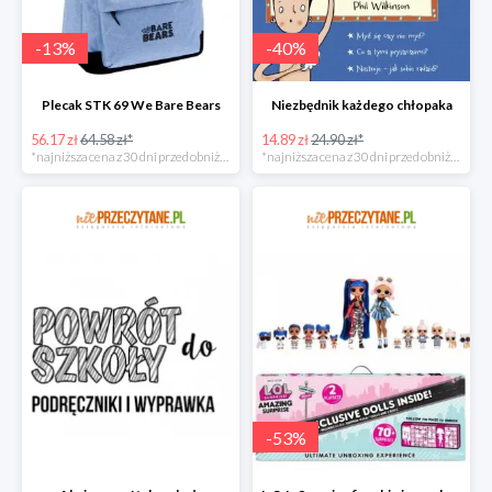
-
13
%
-
40
%
Plecak STK 69 We Bare Bears
Niezbędnik każdego chłopaka
56.17 zł
64.58 zł*
14.89 zł
24.90 zł*
*najniższa cena z 30 dni przed obniżką
*najniższa cena z 30 dni przed obniżką
-
53
%