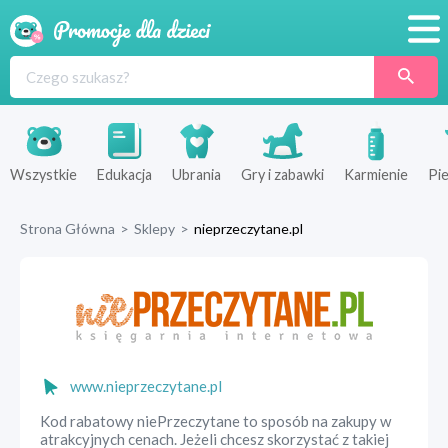
Promocje
Produkty
Sklepy
Wszystkie
Edukacja
Ubrania
Gry i zabawki
Karmienie
Pie
Blog
Strona Główna
>
Sklepy
>
nieprzeczytane.pl
Wyprawka
www.nieprzeczytane.pl
Kod rabatowy niePrzeczytane to sposób na zakupy w
atrakcyjnych cenach. Jeżeli chcesz skorzystać z takiej