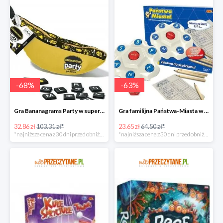
-
68
%
-
63
%
Gra Bananagrams Party w super cenie
Gra familijna Państwa-Miasta w super cenie
32.86 zł
103.31 zł*
23.65 zł
64.50 zł*
*najniższa cena z 30 dni przed obniżką
*najniższa cena z 30 dni przed obniżką