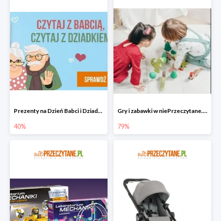
Prezenty na Dzień Babci i Dziadka w niePrzeczytane.pl do -40%
Gry i zabawki w niePrzeczytane.pl do -79%
40%
79%