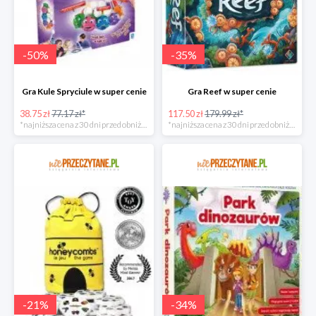
-
50
%
-
35
%
Gra Kule Spryciule w super cenie
Gra Reef w super cenie
38.75 zł
77.17 zł*
117.50 zł
179.99 zł*
*najniższa cena z 30 dni przed obniżką
*najniższa cena z 30 dni przed obniżką
-
21
%
-
34
%