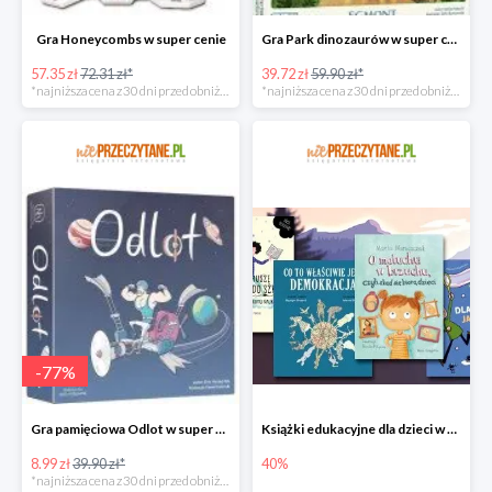
Gra Honeycombs w super cenie
Gra Park dinozaurów w super cenie
57.35 zł
72.31 zł*
39.72 zł
59.90 zł*
*najniższa cena z 30 dni przed obniżką
*najniższa cena z 30 dni przed obniżką
-
77
%
Gra pamięciowa Odlot w super cenie
Książki edukacyjne dla dzieci w niePrzeczytane.pl do -40%
8.99 zł
39.90 zł*
40%
*najniższa cena z 30 dni przed obniżką