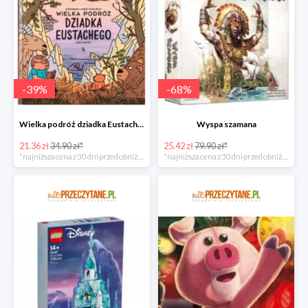
-
39
%
-
68
%
Wielka podróż dziadka Eustachego
Wyspa szamana
21.36 zł
34.90 zł*
25.42 zł
79.90 zł*
*najniższa cena z 30 dni przed obniżką
*najniższa cena z 30 dni przed obniżką