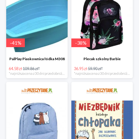
-
41
%
-
38
%
PalPlay Piaskownica łódka M308
Plecak szkolny Barbie
64.58 zł
109.86 zł*
36.95 zł
59.90 zł*
*najniższa cena z 30 dni przed obniżką
*najniższa cena z 30 dni przed obniżką