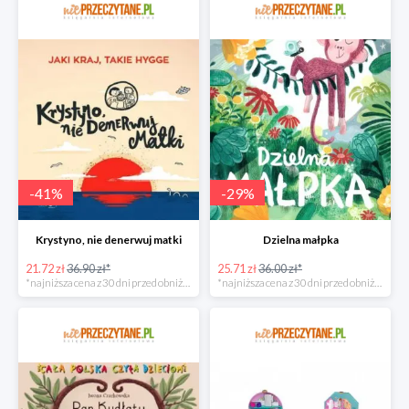
-
41
%
-
29
%
Krystyno, nie denerwuj matki
Dzielna małpka
21.72 zł
36.90 zł*
25.71 zł
36.00 zł*
*najniższa cena z 30 dni przed obniżką
*najniższa cena z 30 dni przed obniżką