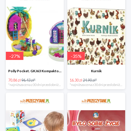
-
27
%
-
35
%
Polly Pocket. GKJ63 Kompaktowa torebka, mix
Kurnik
70.86 zł
96.43 zł*
16.30 zł
24.90 zł*
*najniższa cena z 30 dni przed obniżką
*najniższa cena z 30 dni przed obniżką