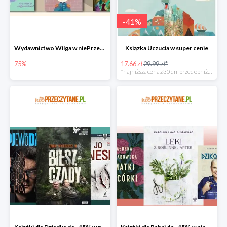
-
41
%
Wydawnictwo Wilga w niePrzeczytane.pl do -75%
Ksiązka Uczucia w super cenie
75%
17.66 zł
29.99 zł*
*najniższa cena z 30 dni przed obniżką