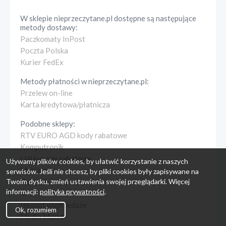
W sklepie
nieprzeczytane.pl
dostępne są następujące
metody dostawy:
Paczkomaty InPost
Poczta Polska
Kurier FedEx
Metody płatności w
nieprzeczytane.pl
:
Przelew on-line
Karta kredytowa/płatnicza
Podobne sklepy:
RTV EURO AGD kody rabatowe
Komputronik
Lidl kupony rabatowe
Używamy plików cookies, by ułatwić korzystanie z naszych
Mamaville
serwisów. Jeśli nie chcesz, by pliki cookies były zapisywane na
Twoim dysku, zmień ustawienia swojej przeglądarki. Więcej
Philips kupony rabatowe
informacji:
polityka prywatności
.
4F
Neonet wyprzedaże
Ok, rozumiem
Media Markt