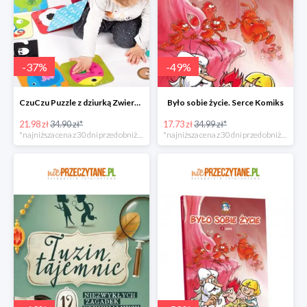
-
37
%
-
49
%
CzuCzu Puzzle z dziurką Zwierzątka
Było sobie życie. Serce Komiks
21.98 zł
34.90 zł*
17.73 zł
34.99 zł*
*najniższa cena z 30 dni przed obniżką
*najniższa cena z 30 dni przed obniżką