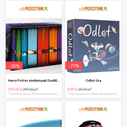
-
35
%
-
77
%
Harry Potter siedmiopak Duddle super oferta
Odlot Gra
195.00 zł
299.00 zł*
8.99 zł
39.90 zł*
*najniższa cena z 30 dni przed obniżką
*najniższa cena z 30 dni przed obniżką