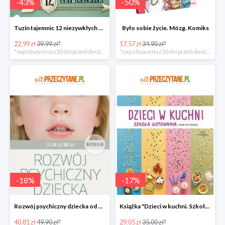
-
43
%
-
50
%
Tuzin tajemnic 12 niezywkłych zagadek kryminalnych
Było sobie życie. Mózg. Komiks
22.99 zł
39.99 zł*
17.57 zł
34.90 zł*
*najniższa cena z 30 dni przed obniżką
*najniższa cena z 30 dni przed obniżką
-
18
%
-
17
%
Rozwój psychiczny dziecka od 0 do 10 lat w super cenie
Książka "Dzieci w kuchni. Szkoła gotowania krok po kroku" w super cenie
40.81 zł
49.90 zł*
29.05 zł
35.00 zł*