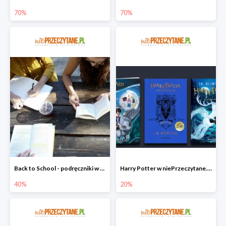
70%
70%
Back to School - podręczniki w niePrzeczytane.pl do -40%
Harry Potter w niePrzeczytane.pl do -20%
40%
20%