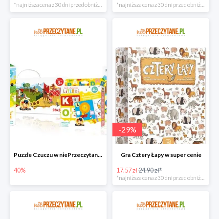
*najniższa cena z 30 dni przed obniżką
*najniższa cena z 30 dni przed obniżką
-
29
%
Puzzle Czuczu w niePrzeczytane.pl do -40%
Gra Cztery Łapy w super cenie
40%
17.57 zł
24.90 zł*
*najniższa cena z 30 dni przed obniżką