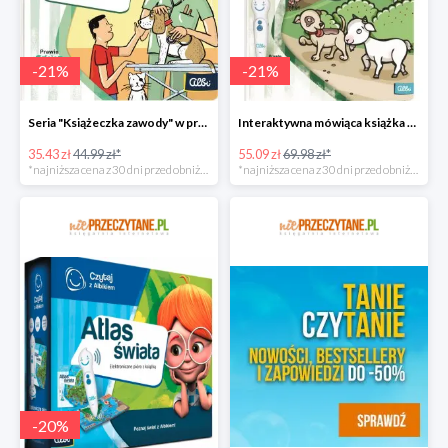
-
21
%
-
21
%
Seria "Książeczka zawody" w promocji
Interaktywna mówiąca książka taniej!
35.43 zł
44.99 zł*
55.09 zł
69.98 zł*
*najniższa cena z 30 dni przed obniżką
*najniższa cena z 30 dni przed obniżką
-
20
%