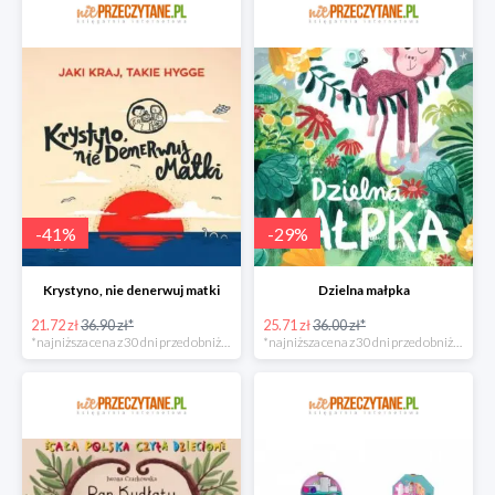
-
41
%
-
29
%
Krystyno, nie denerwuj matki
Dzielna małpka
21.72 zł
36.90 zł*
25.71 zł
36.00 zł*
*najniższa cena z 30 dni przed obniżką
*najniższa cena z 30 dni przed obniżką