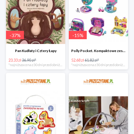
-
37
%
-
15
%
Pan Kudłaty i Cztery Łapy
Polly Pocket. Kompaktowe zestawy FRY35, mix
23.33 zł
36.90 zł*
52.68 zł
61.82 zł*
*najniższa cena z 30 dni przed obniżką
*najniższa cena z 30 dni przed obniżką