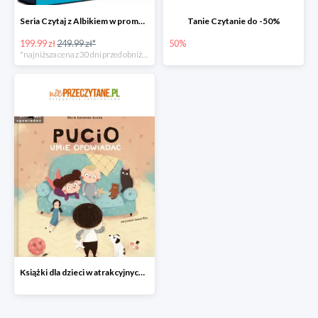
Seria Czytaj z Albikiem w promocji
Tanie Czytanie do -50%
199.99 zł
249.99 zł*
50%
*najniższa cena z 30 dni przed obniżką
Książki dla dzieci w atrakcyjnych cenach