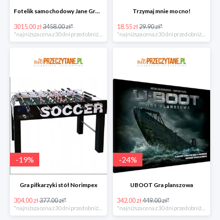
Fotelik samochodowy Jane Groowy i-Size
Trzymaj mnie mocno!
3015.00 zł
3458.00 zł*
18.55 zł
29.90 zł*
*najniższa cena z 30 dni przed obniżką
*najniższa cena z 30 dni przed obniżką
-
19
%
-
24
%
Gra piłkarzyki stół Norimpex
UBOOT Gra planszowa
304.00 zł
377.00 zł*
342.00 zł
449.00 zł*
*najniższa cena z 30 dni przed obniżką
*najniższa cena z 30 dni przed obniżką