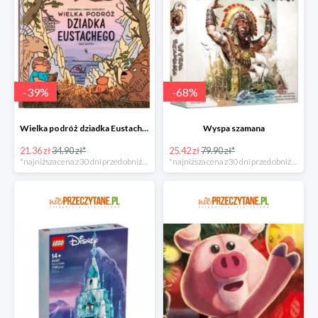
-
39
%
-
68
%
Wielka podróż dziadka Eustachego
Wyspa szamana
21.36 zł
34.90 zł*
25.42 zł
79.90 zł*
*najniższa cena z 30 dni przed obniżką
*najniższa cena z 30 dni przed obniżką