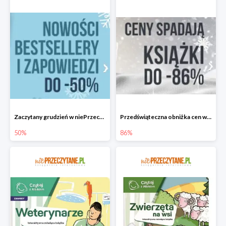
Zaczytany grudzień w niePrzeczytane.pl do -50%
Przedświąteczna obniżka cen w niePrzeczytane.pl do -86%
50%
86%