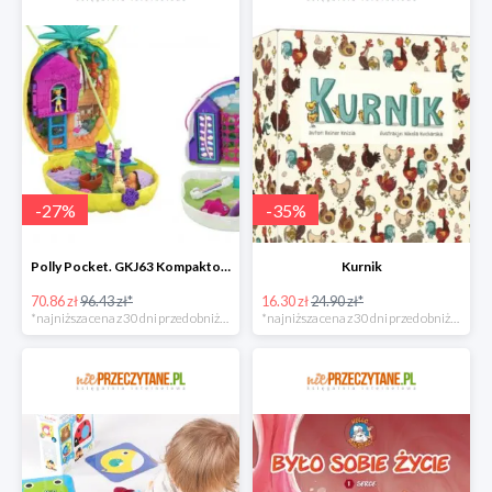
-
27
%
-
35
%
Polly Pocket. GKJ63 Kompaktowa torebka, mix
Kurnik
70.86 zł
96.43 zł*
16.30 zł
24.90 zł*
*najniższa cena z 30 dni przed obniżką
*najniższa cena z 30 dni przed obniżką