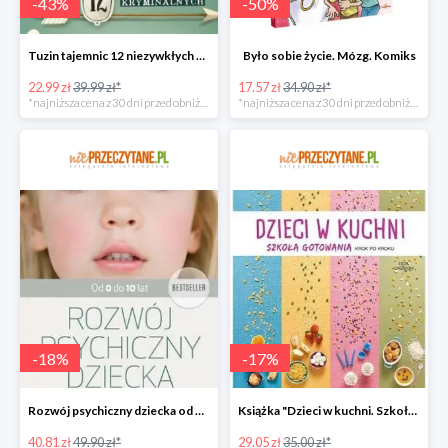
-
43
%
-
50
%
Tuzin tajemnic 12 niezywkłych zagadek kryminalnych
Było sobie życie. Mózg. Komiks
22.99 zł
39.99 zł*
17.57 zł
34.90 zł*
*najniższa cena z 30 dni przed obniżką
*najniższa cena z 30 dni przed obniżką
-
18
%
-
17
%
Rozwój psychiczny dziecka od 0 do 10 lat w super cenie
Książka "Dzieci w kuchni. Szkoła gotowania krok po kroku" w super cenie
40.81 zł
49.90 zł*
29.05 zł
35.00 zł*