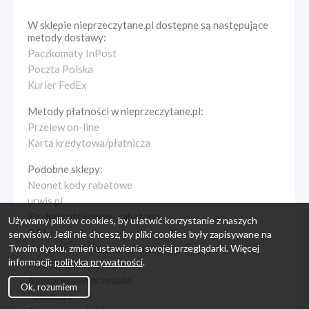
W sklepie
nieprzeczytane.pl
dostępne są następujące
metody dostawy:
Paczkomaty InPost
Poczta Polska
Kurier FedEx
Metody płatności w
nieprzeczytane.pl
:
Przelew on-line
Karta kredytowa/płatnicza
Podobne sklepy:
Neonet kody rabatowe
urwis.pl
Kinderkraft kupony rabatowe
Używamy plików cookies, by ułatwić korzystanie z naszych
G2A
serwisów. Jeśli nie chcesz, by pliki cookies były zapisywane na
Twoim dysku, zmień ustawienia swojej przeglądarki. Więcej
Komputronik kupony rabatowe
informacji:
polityka prywatności
.
Media Markt
Aliexpress wyprzedaże
Ok, rozumiem
Pakamera