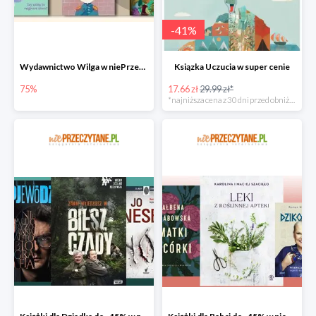
-
41
%
Wydawnictwo Wilga w niePrzeczytane.pl do -75%
Ksiązka Uczucia w super cenie
75%
17.66 zł
29.99 zł*
*najniższa cena z 30 dni przed obniżką