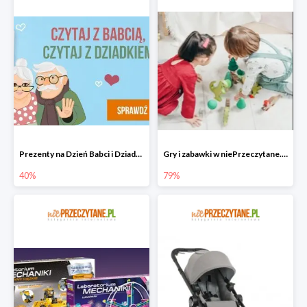
Prezenty na Dzień Babci i Dziadka w niePrzeczytane.pl do -40%
Gry i zabawki w niePrzeczytane.pl do -79%
40%
79%