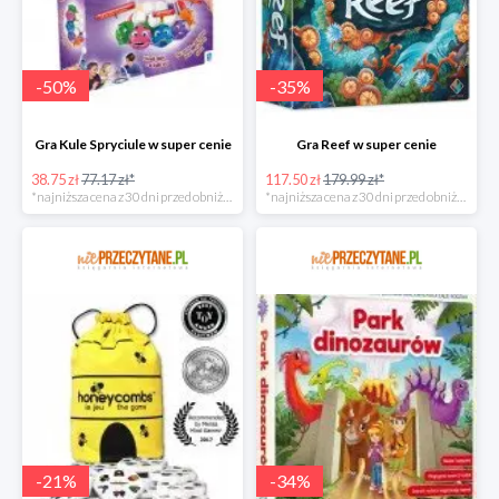
-
50
%
-
35
%
Gra Kule Spryciule w super cenie
Gra Reef w super cenie
38.75 zł
77.17 zł*
117.50 zł
179.99 zł*
*najniższa cena z 30 dni przed obniżką
*najniższa cena z 30 dni przed obniżką
-
21
%
-
34
%