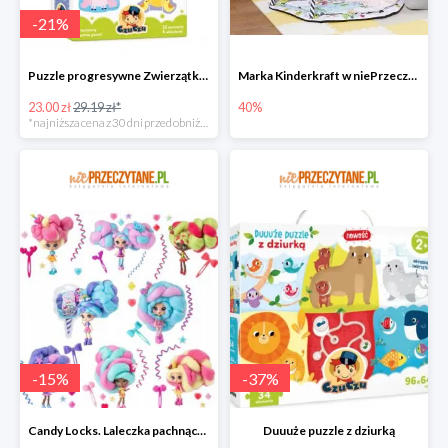
-
21
%
Puzzle progresywne Zwierzątka na wsi
Marka Kinderkraft w niePrzeczytane.pl do -40%
23.00 zł
29.19 zł*
40%
*najniższa cena z 30 dni przed obniżką
-
15
%
-
37
%
Candy Locks. Laleczka pachnące włosy, mix wzorów
Duuuże puzzle z dziurką