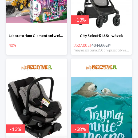
-
13
%
Laboratorium Clementoni w niePrzeczytane.pl do -40%
City Select® LUX- wózek
40%
3527.00 zł
4044.00 zł*
*najniższa cena z 30 dni przed obniżką
-
13
%
-
38
%