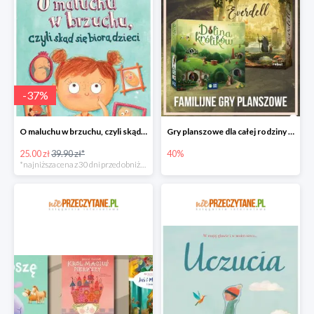
-
37
%
O maluchu w brzuchu, czyli skąd się biorą dzieci
Gry planszowe dla całej rodziny w promocyjnych cenach
25.00 zł
39.90 zł*
40%
*najniższa cena z 30 dni przed obniżką