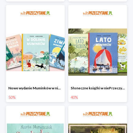
Nowe wydanie Muminków w niePrzeczytane.pl do -50%
Słoneczne książki w niePrzeczytane.pl do -40%
50%
40%