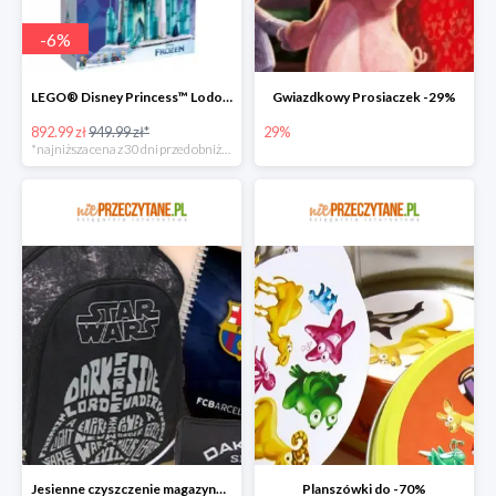
-
6
%
LEGO® Disney Princess™ Lodowy zamek
Gwiazdkowy Prosiaczek -29%
892.99 zł
949.99 zł*
29%
*najniższa cena z 30 dni przed obniżką
Jesienne czyszczenie magazynu do -70%
Planszówki do -70%