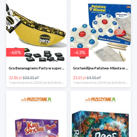
-
68
%
-
63
%
Gra Bananagrams Party w super cenie
Gra familijna Państwa-Miasta w super cenie
32.86 zł
103.31 zł*
23.65 zł
64.50 zł*
*najniższa cena z 30 dni przed obniżką
*najniższa cena z 30 dni przed obniżką