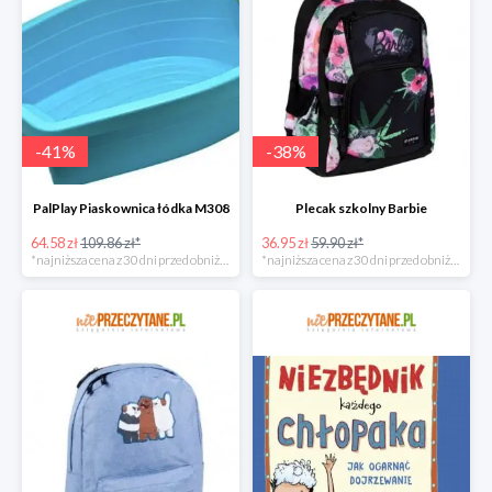
-
41
%
-
38
%
PalPlay Piaskownica łódka M308
Plecak szkolny Barbie
64.58 zł
109.86 zł*
36.95 zł
59.90 zł*
*najniższa cena z 30 dni przed obniżką
*najniższa cena z 30 dni przed obniżką