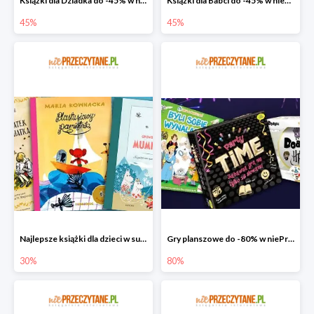
Książki dla Dziadka do -45% w niePrzeczytane.pl
Książki dla Babci do -45% w niePrzeczytane.pl
45%
45%
Najlepsze książki dla dzieci w super cenie w niePrzeczytane.pl
Gry planszowe do -80% w niePrzeczytane.pl
30%
80%