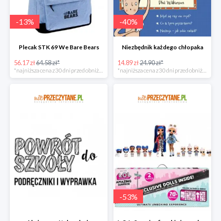
-
13
%
-
40
%
Plecak STK 69 We Bare Bears
Niezbędnik każdego chłopaka
56.17 zł
64.58 zł*
14.89 zł
24.90 zł*
*najniższa cena z 30 dni przed obniżką
*najniższa cena z 30 dni przed obniżką
-
53
%