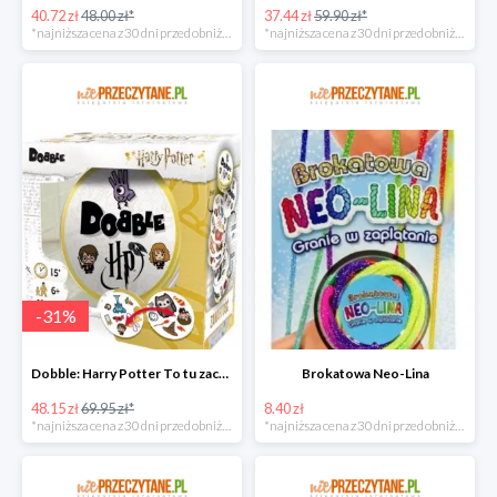
40.72 zł
48.00 zł*
37.44 zł
59.90 zł*
*najniższa cena z 30 dni przed obniżką
*najniższa cena z 30 dni przed obniżką
-
31
%
Dobble: Harry Potter To tu zaczyna się magia!
Brokatowa Neo-Lina
48.15 zł
69.95 zł*
8.40 zł
*najniższa cena z 30 dni przed obniżką
*najniższa cena z 30 dni przed obniżką