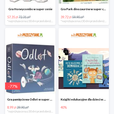
Gra Honeycombs w super cenie
Gra Park dinozaurów w super cenie
57.35 zł
72.31 zł*
39.72 zł
59.90 zł*
*najniższa cena z 30 dni przed obniżką
*najniższa cena z 30 dni przed obniżką
-
77
%
Gra pamięciowa Odlot w super cenie
Książki edukacyjne dla dzieci w niePrzeczytane.pl do -40%
8.99 zł
39.90 zł*
40%
*najniższa cena z 30 dni przed obniżką