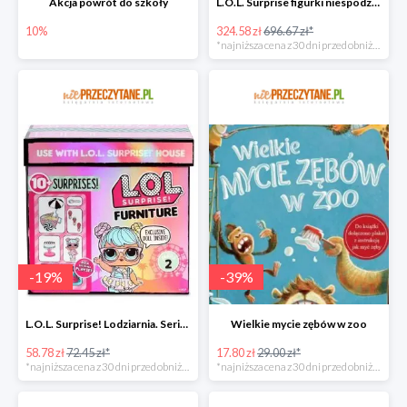
Akcja powrót do szkoły
L.O.L. Surprise figurki niespodzianki Amazing Surprise w super cenie
10%
324.58 zł
696.67 zł*
*najniższa cena z 30 dni przed obniżką
-
19
%
-
39
%
L.O.L. Surprise! Lodziarnia. Seria 2 w super cenie
Wielkie mycie zębów w zoo
58.78 zł
72.45 zł*
17.80 zł
29.00 zł*
*najniższa cena z 30 dni przed obniżką
*najniższa cena z 30 dni przed obniżką