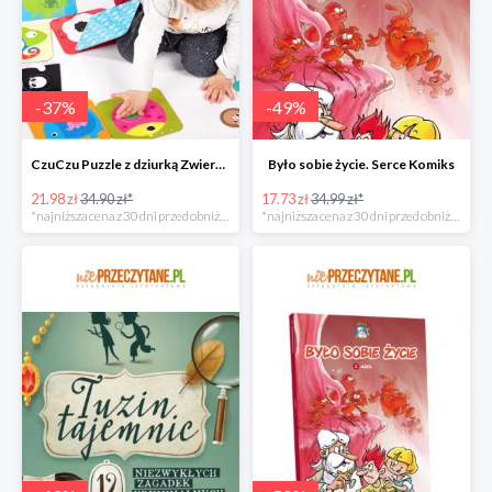
-
37
%
-
49
%
CzuCzu Puzzle z dziurką Zwierzątka
Było sobie życie. Serce Komiks
21.98 zł
34.90 zł*
17.73 zł
34.99 zł*
*najniższa cena z 30 dni przed obniżką
*najniższa cena z 30 dni przed obniżką