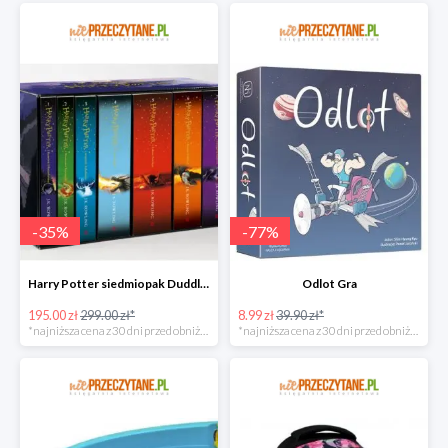
-
35
%
-
77
%
Harry Potter siedmiopak Duddle super oferta
Odlot Gra
195.00 zł
299.00 zł*
8.99 zł
39.90 zł*
*najniższa cena z 30 dni przed obniżką
*najniższa cena z 30 dni przed obniżką