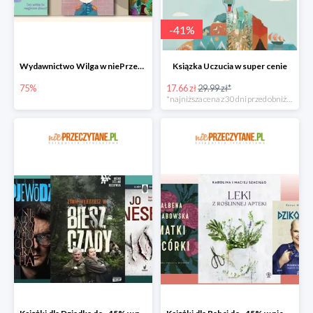
-
41
%
Wydawnictwo Wilga w niePrzeczytane.pl do -75%
Ksiązka Uczucia w super cenie
75%
17.66 zł
29.99 zł*
*najniższa cena z 30 dni przed obniżką