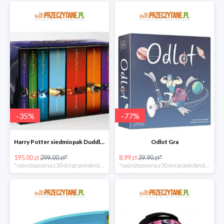
-
35
%
-
77
%
Harry Potter siedmiopak Duddle super oferta
Odlot Gra
195.00 zł
299.00 zł*
8.99 zł
39.90 zł*
*najniższa cena z 30 dni przed obniżką
*najniższa cena z 30 dni przed obniżką