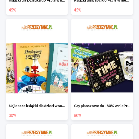
Książki dla Dziadka do -45% w niePrzeczytane.pl
Książki dla Babci do -45% w niePrzeczytane.pl
45%
45%
Najlepsze książki dla dzieci w super cenie w niePrzeczytane.pl
Gry planszowe do -80% w niePrzeczytane.pl
30%
80%