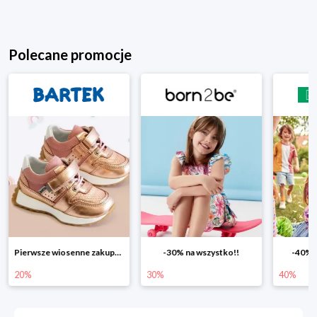
Polecane promocje
-30% na wszystko!!
-40% na drugą sztukę
Wiosenn
30%
40%
25%