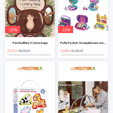
-
37
%
-
15
%
Pan Kudłaty i Cztery Łapy
Polly Pocket. Kompaktowe zestawy FRY35, mix
23.33 zł
36.90 zł*
52.68 zł
61.82 zł*
*najniższa cena z 30 dni przed obniżką
*najniższa cena z 30 dni przed obniżką