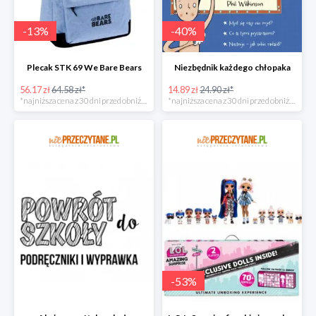
-
13
%
-
40
%
Plecak STK 69 We Bare Bears
Niezbędnik każdego chłopaka
56.17 zł
64.58 zł*
14.89 zł
24.90 zł*
*najniższa cena z 30 dni przed obniżką
*najniższa cena z 30 dni przed obniżką
-
53
%