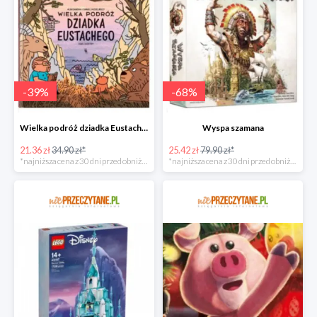
-
39
%
-
68
%
Wielka podróż dziadka Eustachego
Wyspa szamana
21.36 zł
34.90 zł*
25.42 zł
79.90 zł*
*najniższa cena z 30 dni przed obniżką
*najniższa cena z 30 dni przed obniżką