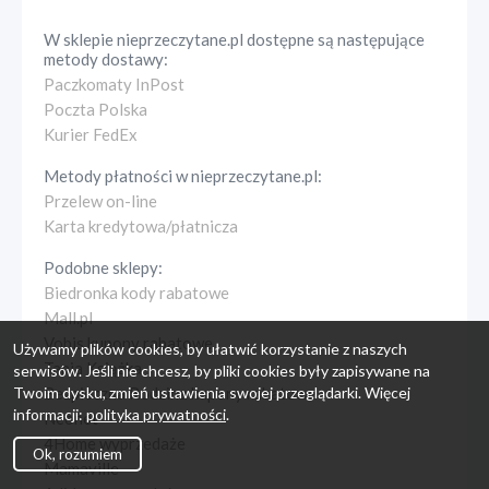
W sklepie
nieprzeczytane.pl
dostępne są następujące
metody dostawy:
Paczkomaty InPost
Poczta Polska
Kurier FedEx
Metody płatności w
nieprzeczytane.pl
:
Przelew on-line
Karta kredytowa/płatnicza
Podobne sklepy:
Biedronka kody rabatowe
Mall.pl
Vobis kupony rabatowe
Używamy plików cookies, by ułatwić korzystanie z naszych
Tania Książka
serwisów. Jeśli nie chcesz, by pliki cookies były zapisywane na
Twoim dysku, zmień ustawienia swojej przeglądarki. Więcej
Bezpieczna Rodzina kupony rabatowe
informacji:
polityka prywatności
.
Neonet
4Home wyprzedaże
Ok, rozumiem
Mamaville