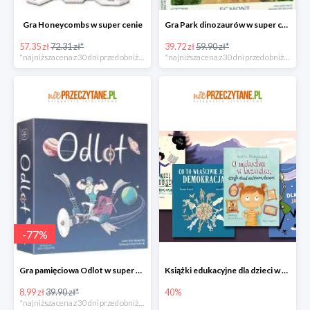
Gra Honeycombs w super cenie
Gra Park dinozaurów w super cenie
57.35 zł
72.31 zł*
39.72 zł
59.90 zł*
*najniższa cena z 30 dni przed obniżką
*najniższa cena z 30 dni przed obniżką
-
77
%
Gra pamięciowa Odlot w super cenie
Książki edukacyjne dla dzieci w niePrzeczytane.pl do -40%
8.99 zł
39.90 zł*
40%
*najniższa cena z 30 dni przed obniżką