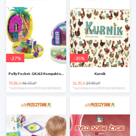
-
27
%
-
35
%
Polly Pocket. GKJ63 Kompaktowa torebka, mix
Kurnik
70.86 zł
96.43 zł*
16.30 zł
24.90 zł*
*najniższa cena z 30 dni przed obniżką
*najniższa cena z 30 dni przed obniżką