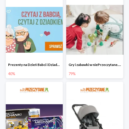
Prezenty na Dzień Babci i Dziadka w niePrzeczytane.pl do -40%
Gry i zabawki w niePrzeczytane.pl do -79%
40%
79%