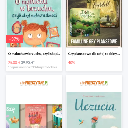
-
37
%
O maluchu w brzuchu, czyli skąd się biorą dzieci
Gry planszowe dla całej rodziny w promocyjnych cenach
25.00 zł
39.90 zł*
40%
*najniższa cena z 30 dni przed obniżką