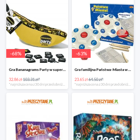
-
68
%
-
63
%
Gra Bananagrams Party w super cenie
Gra familijna Państwa-Miasta w super cenie
32.86 zł
103.31 zł*
23.65 zł
64.50 zł*
*najniższa cena z 30 dni przed obniżką
*najniższa cena z 30 dni przed obniżką