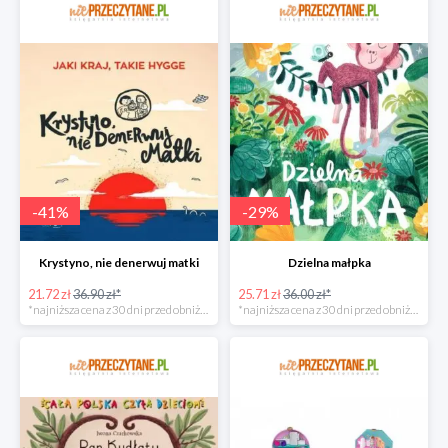
-
41
%
-
29
%
Krystyno, nie denerwuj matki
Dzielna małpka
21.72 zł
36.90 zł*
25.71 zł
36.00 zł*
*najniższa cena z 30 dni przed obniżką
*najniższa cena z 30 dni przed obniżką