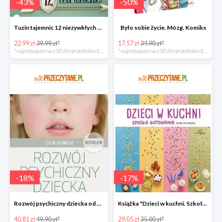
-
43
%
-
50
%
Tuzin tajemnic 12 niezywkłych zagadek kryminalnych
Było sobie życie. Mózg. Komiks
22.99 zł
39.99 zł*
17.57 zł
34.90 zł*
*najniższa cena z 30 dni przed obniżką
*najniższa cena z 30 dni przed obniżką
-
18
%
-
17
%
Rozwój psychiczny dziecka od 0 do 10 lat w super cenie
Książka "Dzieci w kuchni. Szkoła gotowania krok po kroku" w super cenie
40.81 zł
49.90 zł*
29.05 zł
35.00 zł*