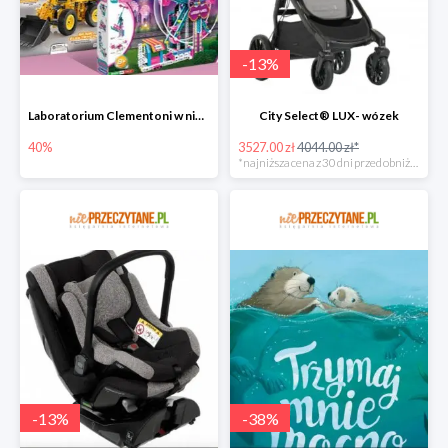
-
13
%
Laboratorium Clementoni w niePrzeczytane.pl do -40%
City Select® LUX- wózek
40%
3527.00 zł
4044.00 zł*
*najniższa cena z 30 dni przed obniżką
-
13
%
-
38
%