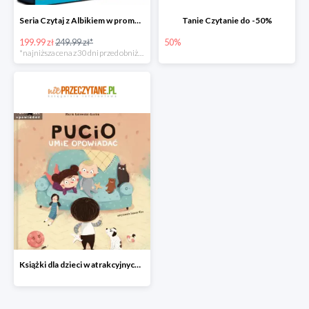
Seria Czytaj z Albikiem w promocji
Tanie Czytanie do -50%
199.99 zł
249.99 zł*
50%
*najniższa cena z 30 dni przed obniżką
Książki dla dzieci w atrakcyjnych cenach