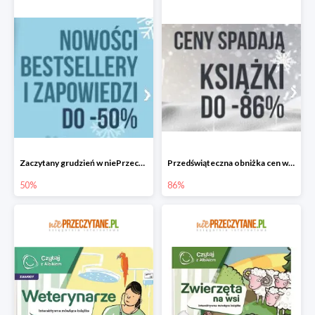
Zaczytany grudzień w niePrzeczytane.pl do -50%
Przedświąteczna obniżka cen w niePrzeczytane.pl do -86%
50%
86%