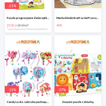
-
21
%
Puzzle progresywne Zwierzątka na wsi
Marka Kinderkraft w niePrzeczytane.pl do -40%
23.00 zł
29.19 zł*
40%
*najniższa cena z 30 dni przed obniżką
-
15
%
-
37
%
Candy Locks. Laleczka pachnące włosy, mix wzorów
Duuuże puzzle z dziurką