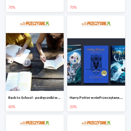
70%
70%
Back to School - podręczniki w niePrzeczytane.pl do -40%
Harry Potter w niePrzeczytane.pl do -20%
40%
20%