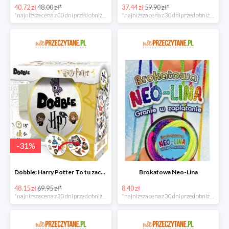
40.72 zł
48.00 zł*
37.44 zł
59.90 zł*
*najniższa cena z 30 dni przed obniżką
*najniższa cena z 30 dni przed obniżką
-
31
%
Dobble: Harry Potter To tu zaczyna się magia!
Brokatowa Neo-Lina
48.15 zł
69.95 zł*
8.40 zł
*najniższa cena z 30 dni przed obniżką
*najniższa cena z 30 dni przed obniżką