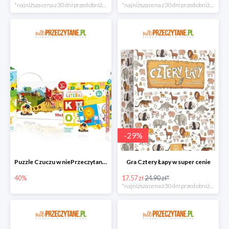
*najniższa cena z 30 dni przed obniżką
*najniższa cena z 30 dni przed obniżką
-
29
%
Puzzle Czuczu w niePrzeczytane.pl do -40%
Gra Cztery Łapy w super cenie
40%
17.57 zł
24.90 zł*
*najniższa cena z 30 dni przed obniżką