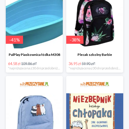
-
41
%
-
38
%
PalPlay Piaskownica łódka M308
Plecak szkolny Barbie
64.58 zł
109.86 zł*
36.95 zł
59.90 zł*
*najniższa cena z 30 dni przed obniżką
*najniższa cena z 30 dni przed obniżką