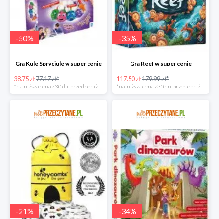
-
50
%
-
35
%
Gra Kule Spryciule w super cenie
Gra Reef w super cenie
38.75 zł
77.17 zł*
117.50 zł
179.99 zł*
*najniższa cena z 30 dni przed obniżką
*najniższa cena z 30 dni przed obniżką
-
21
%
-
34
%