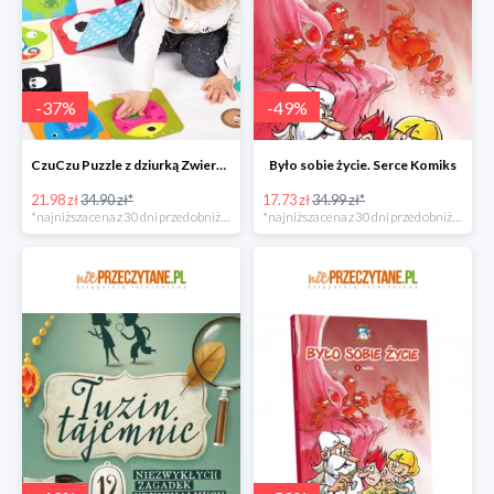
-
37
%
-
49
%
CzuCzu Puzzle z dziurką Zwierzątka
Było sobie życie. Serce Komiks
21.98 zł
34.90 zł*
17.73 zł
34.99 zł*
*najniższa cena z 30 dni przed obniżką
*najniższa cena z 30 dni przed obniżką