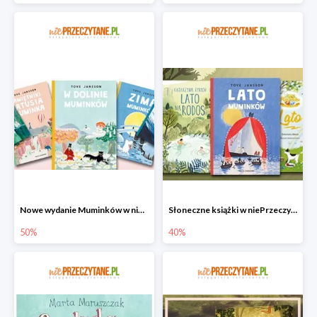
Nowe wydanie Muminków w niePrzeczytane.pl do -50%
Słoneczne książki w niePrzeczytane.pl do -40%
50%
40%