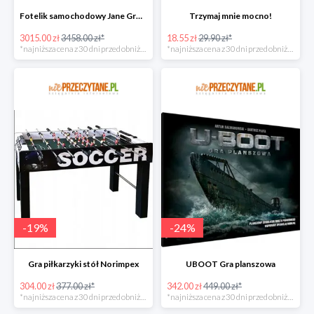
Fotelik samochodowy Jane Groowy i-Size
Trzymaj mnie mocno!
3015.00 zł
3458.00 zł*
18.55 zł
29.90 zł*
*najniższa cena z 30 dni przed obniżką
*najniższa cena z 30 dni przed obniżką
-
19
%
-
24
%
Gra piłkarzyki stół Norimpex
UBOOT Gra planszowa
304.00 zł
377.00 zł*
342.00 zł
449.00 zł*
*najniższa cena z 30 dni przed obniżką
*najniższa cena z 30 dni przed obniżką