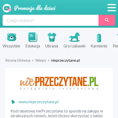
Promocje
Produkty
Sklepy
Wszystkie
Edukacja
Ubrania
Gry i zabawki
Karmienie
Pie
Blog
Strona Główna
>
Sklepy
>
nieprzeczytane.pl
Wyprawka
www.nieprzeczytane.pl
Kod rabatowy niePrzeczytane to sposób na zakupy w
atrakcyjnych cenach. Jeżeli chcesz skorzystać z takiej