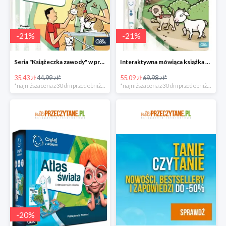
-
21
%
-
21
%
Seria "Książeczka zawody" w promocji
Interaktywna mówiąca książka taniej!
35.43 zł
44.99 zł*
55.09 zł
69.98 zł*
*najniższa cena z 30 dni przed obniżką
*najniższa cena z 30 dni przed obniżką
-
20
%