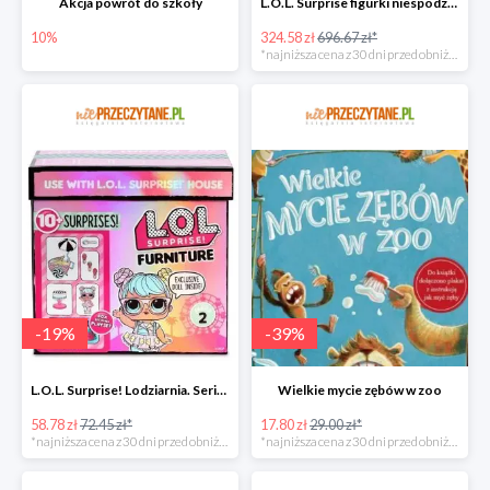
Akcja powrót do szkoły
L.O.L. Surprise figurki niespodzianki Amazing Surprise w super cenie
10%
324.58 zł
696.67 zł*
*najniższa cena z 30 dni przed obniżką
-
19
%
-
39
%
L.O.L. Surprise! Lodziarnia. Seria 2 w super cenie
Wielkie mycie zębów w zoo
58.78 zł
72.45 zł*
17.80 zł
29.00 zł*
*najniższa cena z 30 dni przed obniżką
*najniższa cena z 30 dni przed obniżką